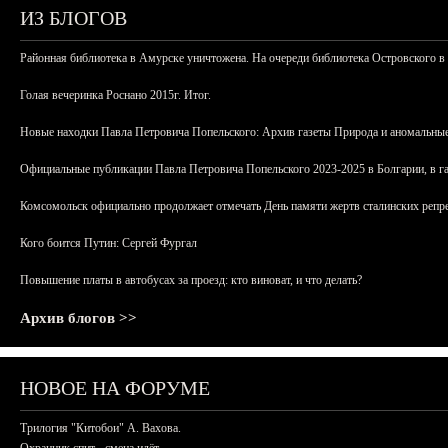
ИЗ БЛОГОВ
Районная библиотека в Амурске уничтожена. На очереди библиотека Островского в
Голая вечеринка Роснано 2015г. Итог.
Новые находки Павла Петровича Попельского: Архив газеты Природа и аномальные
Официальные публикации Павла Петровича Попельского 2023-2025 в Болгарии, в г
Комсомольск официально продолжает отмечать День памяти жертв сталинских репрес
Кого боится Путин: Сергей Фургал
Повышение платы в автобусах за проезд: кто виноват, и что делать?
Архив блогов >>
НОВОЕ НА ФОРУМЕ
Трилогия "Китобои" А. Вахова.