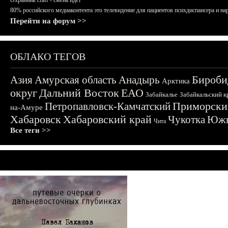
Охранник спит - смена идёт
80% российского медиаконтента это телевидение для пациентов психдиспансера и на
Перейти на форум >>
ОБЛАКО ТЕГОВ
Бироби
Азия
Амурская область
Анадырь
Арктика
округ
Дальний Восток
ЕАО
Забайкалье
Забайкальский к
Приморски
Петропавловск-Камчатский
на-Амуре
Хабаровск
Хабаровский край
Чукотка
Южн
Чита
Все теги >>