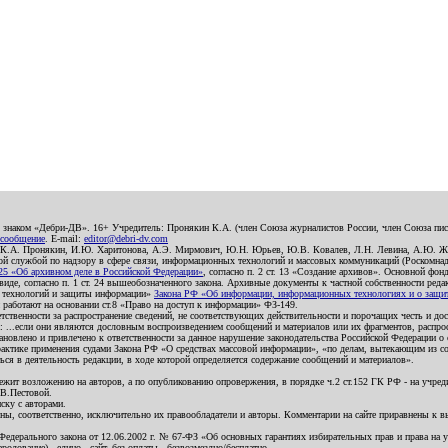
о знаком «Дебри-ДВ». 16+ Учредитель: Пронякин К.А. (член Союза журналистов России, член Союза писа
 сообщение
. E-mail:
editor@debri-dv.com
): К.А. Пронякин, И.Ю. Харитонова, А.Э. Мирмович, Ю.Н. Юрьев, Ю.В. Ковалев, Л.Н. Левина, А.Ю. Ж
 службой по надзору в сфере связи, информационных технологий и массовых коммуникаций (Роскомнадзо
5 «Об архивном деле в Российской Федерации»
, согласно п. 2 ст. 13 «Создание архивов». Основной фон
е, согласно п. 1 ст. 24 вышеобозначенного закона. Архивные документы к частной собственности редакци
ых технологий и защиты информации»
Закона РФ «Об информации, информационных технологиях и о защите
и работают на основании ст.8 «Право на доступ к информации» ФЗ-149.
етственности за распространение сведений, не соответствующих действительности и порочащих честь и д
 ...если они являются дословным воспроизведением сообщений и материалов или их фрагментов, распро
новлено и привлечено к ответственности за данное нарушение законодательства Российской Федерации о
актике применения судами Закона РФ «О средствах массовой информации», «по делам, вытекающим из со
ся в деятельность редакции, в ходе которой определяется содержание сообщений и материалов».
жит возложению на авторов, а по опубликованию опровержения, в порядке ч.2 ст.152 ГК РФ - на учредит
.В.Пестовой.
ску с авторами.
енны, соответственно, исключительно их правообладатели и авторы. Комментарии на сайте приравнены к
дерального закона от 12.06.2002 г. № 67-ФЗ «Об основных гарантиях избирательных прав и права на уча
дование) - едино - сайт, без оплаты - безвозмездно/бесплатно.