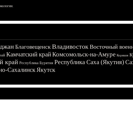
ркологии.
джан
Владивосток
Благовещенск
Восточный воен
Камчатский край
Комсомольск-на-Амуре
К
рай
Корякия
й край
Республика Саха (Якутия)
Са
Республика Бурятия
о-Сахалинск
Якутск