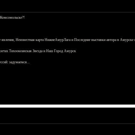
 Комсомольске?!
 явления, Неизвестная карта НижнеАмурЛага и Последние выставки автора в Амурске 
азетах Тихоокеанская Звезда и Наш Город Амурск
сий: задумаемся...