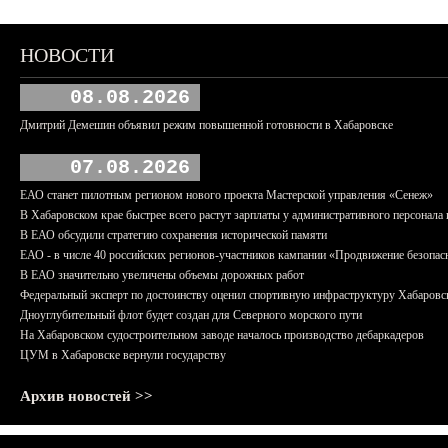
НОВОСТИ
08.08.2026
Дмитрий Демешин объявил режим повышенной готовности в Хабаровске
07.08.2026
ЕАО станет пилотным регионом нового проекта Мастерской управления «Сенеж»
В Хабаровском крае быстрее всего растут зарплаты у административного персонала 
В ЕАО обсудили стратегию сохранения исторической памяти
ЕАО - в числе 40 российских регионов-участников кампании «Продвижение безопас
В ЕАО значительно увеличены объемы дорожных работ
Федеральный эксперт по достоинству оценил спортивную инфраструктуру Хабаровс
Дноуглубительный флот будет создан для Северного морского пути
На Хабаровском судостроительном заводе началось производство дебаркадеров
ЦУМ в Хабаровске вернули государству
Архив новостей >>