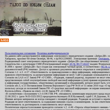
Пользовательское соглашение
,
Политика конфиденциальности
На данном сайте распространяется информация электронного периодического издания «Дебри-ДВ» с
Хабаровск, проспект 60-летия Октября, 88-46, т./ф.84212296081. Электронная приемная:
Отправить
Редакционный совет электронного периодического издания «Дебри-ДВ» (на общественных началах
Свидетельство о регистрации СМИ (Регистрационный номер)
ЭЛ № ФС77-45537
выдано Федеральной
В 2006 г. проект «Дебри-ДВ» был создан как электронный частный архив, в соответствии с
ФЗ № 12
дальневосточной (РФ) тематике. Доступ к архивным документам является открытым в электронном вид
Согласно ч.2. п.3. ст.17 «Ответственность за правонарушения в сфере информации, информационн
правовую ответственность за распространение информации не несет. Сайт и редакция основываются 
Согласно пп.3,4,6 ст.57 Закона РФ «О СМИ», «Редакция, главный редактор, журналист не несут отв
представляющих собой злоупотребление свободой массовой информации и (или) правами журналиста:
и информация государственных, общественных организаций и объединений), которое может быть уста
Согласно абз.3, п.13 Постановления Пленума Верховного Суда РФ №16 от 15 июня 2010 года «О пр
поскольку исходя из положений Закона РФ «О средствах массовой информации» не вправе вмешивать
Воспользуйтесь «Правом на ответ» (ст.46 Закона РФ «О СМИ»).
«В соответствии с положением ч.3 ст.196 ГПК РФ, обязанность компенсации морального вреда подле
22.08.2012 г. (дело №33-5325/2012) председательствующего И.И.Куликовой, судей С.И.Дорожко, Н
Мнения авторов материалов не всегда совпадают с позицией редакции. Редакция не вступает в перепи
Редакция не несет ответственность за содержание внешних ссылок и комментариев. За них ответств
ответственность за достоверность и наполняемость несут авторы.
Политические опросы/голосования проводятся согласно ч.2. ст.46 «Опросы общественного мнения» Фе
заказавшее (заказавших) проведение опроса и оплатившее (оплативших) указанную публикацию (обнаро