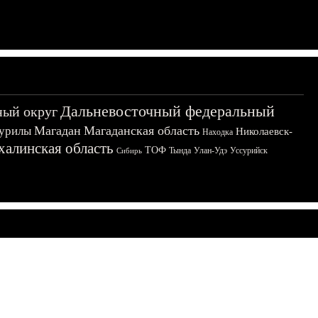
Дальневосточный федеральный
ный округ
Магадан
Магаданская область
урилы
Николаевск-
Находка
халинская область
ТОФ
Тында
Улан-Удэ
Уссурийск
Сибирь