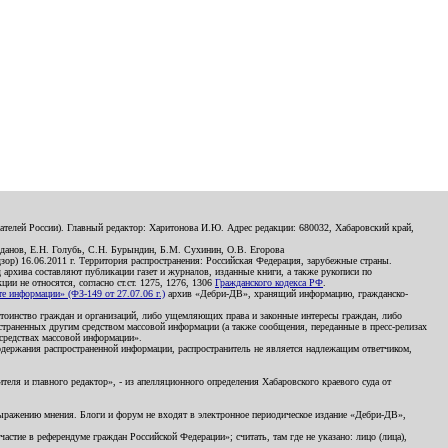
телей России). Главный редактор: Харитонова И.Ю. Адрес редакции: 680032, Хабаровский край,
данов, Е.Н. Голубь, С.Н. Бурындин, Б.М. Сухинин, О.В. Егорова
р) 16.06.2011 г. Территория распространения: Российская Федерация, зарубежные страны.
д архива составляют публикации газет и журналов, изданные книги, а также рукописи по
и не относятся, согласно ст.ст. 1275, 1276, 1306
Гражданского кодекса РФ
.
 информации» (ФЗ-149 от 27.07.06 г.)
архив «Дебри-ДВ», хранящий информацию, гражданско-
остоинство граждан и организаций, либо ущемляющих права и законные интересы граждан, либо
страненных другим средством массовой информации (а также сообщения, переданные в пресс-релизах
 средствах массовой информации».
держания распространенной информации, распространитель не является надлежащим ответчиком,
еля и главного редактор», - из апелляционного определения Хабаровского краевого суда от
 выражению мнения. Блоги и форум не входят в электронное периодическое издание «Дебри-ДВ»,
стие в референдуме граждан Российской Федерации»; считать, там где не указано: лицо (лица),