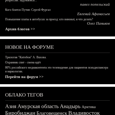
репрессий: задумаемся...
павел попельский
Кого боится Путин: Сергей Фургал
Евгений Афанасьев
Повышение платы в автобусах за проезд: кто виноват, и что делать?
Олег Паньков
Архив блогов >>
НОВОЕ НА ФОРУМЕ
Трилогия "Китобои" А. Вахова.
Охранник спит - смена идёт
80% российского медиаконтента это телевидение для пациентов психдиспансера
и наркологии.
Перейти на форум >>
ОБЛАКО ТЕГОВ
Азия
Амурская область
Анадырь
Арктика
Биробиджан
Владивосток
Благовещенск