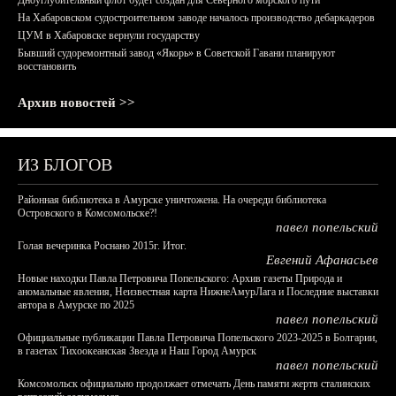
Дноуглубительный флот будет создан для Северного морского пути
На Хабаровском судостроительном заводе началось производство дебаркадеров
ЦУМ в Хабаровске вернули государству
Бывший судоремонтный завод «Якорь» в Советской Гавани планируют
восстановить
Архив новостей >>
ИЗ БЛОГОВ
Районная библиотека в Амурске уничтожена. На очереди библиотека
Островского в Комсомольске?!
павел попельский
Голая вечеринка Роснано 2015г. Итог.
Евгений Афанасьев
Новые находки Павла Петровича Попельского: Архив газеты Природа и
аномальные явления, Неизвестная карта НижнеАмурЛага и Последние выставки
автора в Амурске по 2025
павел попельский
Официальные публикации Павла Петровича Попельского 2023-2025 в Болгарии,
в газетах Тихоокеанская Звезда и Наш Город Амурск
павел попельский
Комсомольск официально продолжает отмечать День памяти жертв сталинских