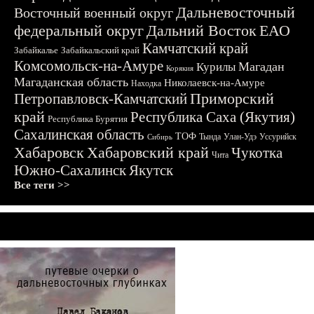
Дальневосточный
Восточный военный округ
федеральный округ
Дальний Восток
ЕАО
Камчатский край
Забайкалье
Забайкальский край
Комсомольск-на-Амуре
Магадан
Курилы
Корякия
Магаданская область
Николаевск-на-Амуре
Находка
Приморский
Петропавловск-Камчатский
край
Республика Саха (Якутия)
Республика Бурятия
Сахалинская область
ТОФ
Тында
Улан-Удэ
Уссурийск
Сибирь
Хабаровск
Хабаровский край
Чукотка
Чита
Южно-Сахалинск
Якутск
Все теги >>