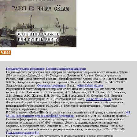
Пользовательское соглашение
,
Политика конфиденциальности
На данном сайте распространяется информация электронного периодического издания «Дебри-
ДВ» со знаком «Дебри-ДВ». 16+ Учредитель: Пронякин К.А. (член Союза журналистов
России, член Союза писателей России). Главный редактор: Харитонова И.Ю. Адрес редакции:
680032, Хабаровский край, Хабаровск, проспект 60-летия Октября, 88-46, т./ф.84212296081.
Электронная приемная:
Отправить сообщение
. E-mail:
editor@debri-dv.com
Редакционный совет электронного периодического издания «Дебри-ДВ» (на общественных
началах): К.А. Пронякин, И.Ю. Харитонова, А.Э. Мирмович, Ю.Н. Юрьев, Ю.В. Ковалев,
Л.Н. Левина, А.Ю. Жданов, Е.Н. Голубь, С.Н. Бурындин, Б.М. Сухинин, О.В. Егорова
Свидетельство о регистрации СМИ (Регистрационный номер)
ЭЛ № ФС77-45537
выдано
Федеральной службой по надзору в сфере связи, информационных технологий и массовых
коммуникаций (Роскомнадзор) 16.06.2011 г. Территория распространения: Российская
Федерация, зарубежные страны.
В 2006 г. проект «Дебри-ДВ» был создан как электронный частный архив, в соответствии с
ФЗ
№ 125 «Об архивном деле в Российской Федерации»
, согласно п. 2 ст. 13 «Создание архивов».
Основной фонд архива составляют публикации газет и журналов, изданные книги, а также
рукописи по дальневосточной (РФ) тематике. Доступ к архивным документам является
открытым в электронном виде, согласно п. 1 ст. 24 вышеобозначенного закона. Архивные
документы к частной собственности редакции не относятся, согласно ст.ст. 1275, 1276, 1306
Гражданского кодекса РФ
.
Согласно ч.2. п.3. ст.17 «Ответственность за правонарушения в сфере информации,