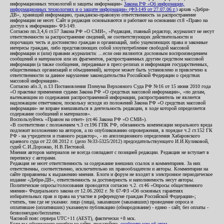
информационных технологий и защиты информации»
Закона РФ «Об информации,
информационных технологиях и о защите информации» (ФЗ-149 от 27.07.06 г.)
архив «Дебри-
ДВ», хранящий информацию, гражданско-правовую ответственность за распространение
информации не несет. Сайт и редакция основываются и работают на основании ст.8 «Право на
доступ к информации» ФЗ-149.
Согласно пп.3,4,6 ст.57 Закона РФ «О СМИ», «Редакция, главный редактор, журналист не несут
ответственности за распространение сведений, не соответствующих действительности и
порочащих честь и достоинство граждан и организаций, либо ущемляющих права и законные
интересы граждан, либо представляющих собой злоупотребление свободой массовой
информации и (или) правами журналиста: ...если они являются дословным воспроизведением
сообщений и материалов или их фрагментов, распространенных другим средством массовой
информации (а также сообщения, переданные в пресс-релизах и информация государственных,
общественных организаций и объединений), которое может быть установлено и привлечено к
ответственности за данное нарушение законодательства Российской Федерации о средствах
массовой информации».
Согласно абз.3, п.13 Постановления Пленума Верховного Суда РФ №16 от 15 июня 2010 года
«О практике применения судами Закона РФ «О средствах массовой информации», «по делам,
вытекающим из содержания распространенной информации, распространитель не является
надлежащим ответчиком, поскольку исходя из положений Закона РФ «О средствах массовой
информации» не вправе вмешиваться в деятельность редакции, в ходе которой определяется
содержание сообщений и материалов».
Воспользуйтесь «Правом на ответ» (ст.46 Закона РФ «О СМИ»).
«В соответствии с положением ч.3 ст.196 ГПК РФ, обязанность компенсации морального вреда
подлежит возложению на авторов, а по опубликованию опровержения, в порядке ч.2 ст.152 ГК
РФ - на учредителя и главного редактор», - из апелляционного определения Хабаровского
краевого суда от 22.08.2012 г. (дело №33-5325/2012) председательствующего И.И.Куликовой,
судей С.И.Дорожко, Н.В.Пестовой.
Мнения авторов материалов не всегда совпадают с позицией редакции. Редакция не вступает в
переписку с авторами.
Редакция не несет ответственность за содержание внешних ссылок и комментариев. За них
ответственны, соответственно, исключительно их правообладатели и авторы. Комментарии на
сайте приравнены к выражению мнения. Блоги и форум не входят в электронное периодическое
издание «Дебри-ДВ», ответственность за достоверность и наполняемость несут авторы.
Политические опросы/голосования проводятся согласно ч.2. ст.46 «Опросы общественного
мнения» Федерального закона от 12.06.2002 г. № 67-ФЗ «Об основных гарантиях
избирательных прав и права на участие в референдуме граждан Российской Федерации»;
считать, там где не указано: лицо (лица), заказавшее (заказавших) проведение опроса и
оплатившее (оплативших) указанную публикацию (обнародование) - едино - сайт, без оплаты -
безвозмездно/бесплатно.
Часовой пояс сервера UTC+11 (AEST), фактически +8 мск.
Если вы обнаружили ошибки на сайте, пожалуйста,
сообщите нам об этом
.