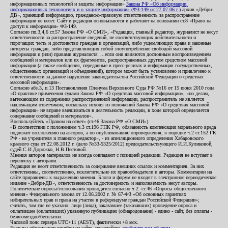
информационных технологий и защиты информации»
Закона РФ «Об информации,
информационных технологиях и о защите информации» (ФЗ-149 от 27.07.06 г.)
архив «Дебри-
ДВ», хранящий информацию, гражданско-правовую ответственность за распространение
информации не несет. Сайт и редакция основываются и работают на основании ст.8 «Право на
доступ к информации» ФЗ-149.
Согласно пп.3,4,6 ст.57 Закона РФ «О СМИ», «Редакция, главный редактор, журналист не несут
ответственности за распространение сведений, не соответствующих действительности и
порочащих честь и достоинство граждан и организаций, либо ущемляющих права и законные
интересы граждан, либо представляющих собой злоупотребление свободой массовой
информации и (или) правами журналиста: ...если они являются дословным воспроизведением
сообщений и материалов или их фрагментов, распространенных другим средством массовой
информации (а также сообщения, переданные в пресс-релизах и информация государственных,
общественных организаций и объединений), которое может быть установлено и привлечено к
ответственности за данное нарушение законодательства Российской Федерации о средствах
массовой информации».
Согласно абз.3, п.13 Постановления Пленума Верховного Суда РФ №16 от 15 июня 2010 года
«О практике применения судами Закона РФ «О средствах массовой информации», «по делам,
вытекающим из содержания распространенной информации, распространитель не является
надлежащим ответчиком, поскольку исходя из положений Закона РФ «О средствах массовой
информации» не вправе вмешиваться в деятельность редакции, в ходе которой определяется
содержание сообщений и материалов».
Воспользуйтесь «Правом на ответ» (ст.46 Закона РФ «О СМИ»).
«В соответствии с положением ч.3 ст.196 ГПК РФ, обязанность компенсации морального вреда
подлежит возложению на авторов, а по опубликованию опровержения, в порядке ч.2 ст.152 ГК
РФ - на учредителя и главного редактор», - из апелляционного определения Хабаровского
краевого суда от 22.08.2012 г. (дело №33-5325/2012) председательствующего И.И.Куликовой,
судей С.И.Дорожко, Н.В.Пестовой.
Мнения авторов материалов не всегда совпадают с позицией редакции. Редакция не вступает в
переписку с авторами.
Редакция не несет ответственность за содержание внешних ссылок и комментариев. За них
ответственны, соответственно, исключительно их правообладатели и авторы. Комментарии на
сайте приравнены к выражению мнения. Блоги и форум не входят в электронное периодическое
издание «Дебри-ДВ», ответственность за достоверность и наполняемость несут авторы.
Политические опросы/голосования проводятся согласно ч.2. ст.46 «Опросы общественного
мнения» Федерального закона от 12.06.2002 г. № 67-ФЗ «Об основных гарантиях
избирательных прав и права на участие в референдуме граждан Российской Федерации»;
считать, там где не указано: лицо (лица), заказавшее (заказавших) проведение опроса и
оплатившее (оплативших) указанную публикацию (обнародование) - едино - сайт, без оплаты -
безвозмездно/бесплатно.
Часовой пояс сервера UTC+11 (AEST), фактически +8 мск.
Если вы обнаружили ошибки на сайте, пожалуйста,
сообщите нам об этом
.