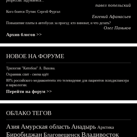
репрессий: задумаемся...
павел попельский
Кого боится Путин: Сергей Фургал
Евгений Афанасьев
Повышение платы в автобусах за проезд: кто виноват, и что делать?
Олег Паньков
Архив блогов >>
НОВОЕ НА ФОРУМЕ
Трилогия "Китобои" А. Вахова.
Охранник спит - смена идёт
80% российского медиаконтента это телевидение для пациентов психдиспансера
и наркологии.
Перейти на форум >>
ОБЛАКО ТЕГОВ
Азия
Амурская область
Анадырь
Арктика
Биробиджан
Владивосток
Благовещенск