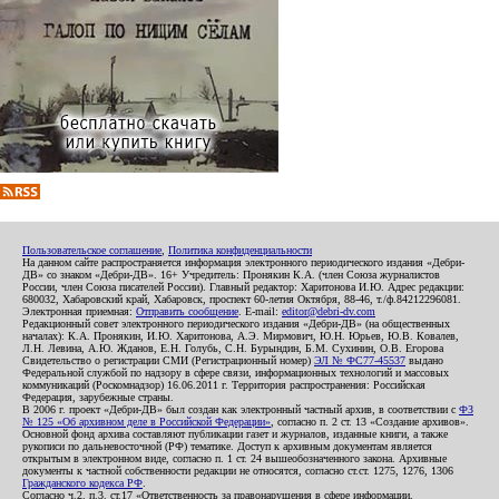
Пользовательское соглашение
,
Политика конфиденциальности
На данном сайте распространяется информация электронного периодического издания «Дебри-
ДВ» со знаком «Дебри-ДВ». 16+ Учредитель: Пронякин К.А. (член Союза журналистов
России, член Союза писателей России). Главный редактор: Харитонова И.Ю. Адрес редакции:
680032, Хабаровский край, Хабаровск, проспект 60-летия Октября, 88-46, т./ф.84212296081.
Электронная приемная:
Отправить сообщение
. E-mail:
editor@debri-dv.com
Редакционный совет электронного периодического издания «Дебри-ДВ» (на общественных
началах): К.А. Пронякин, И.Ю. Харитонова, А.Э. Мирмович, Ю.Н. Юрьев, Ю.В. Ковалев,
Л.Н. Левина, А.Ю. Жданов, Е.Н. Голубь, С.Н. Бурындин, Б.М. Сухинин, О.В. Егорова
Свидетельство о регистрации СМИ (Регистрационный номер)
ЭЛ № ФС77-45537
выдано
Федеральной службой по надзору в сфере связи, информационных технологий и массовых
коммуникаций (Роскомнадзор) 16.06.2011 г. Территория распространения: Российская
Федерация, зарубежные страны.
В 2006 г. проект «Дебри-ДВ» был создан как электронный частный архив, в соответствии с
ФЗ
№ 125 «Об архивном деле в Российской Федерации»
, согласно п. 2 ст. 13 «Создание архивов».
Основной фонд архива составляют публикации газет и журналов, изданные книги, а также
рукописи по дальневосточной (РФ) тематике. Доступ к архивным документам является
открытым в электронном виде, согласно п. 1 ст. 24 вышеобозначенного закона. Архивные
документы к частной собственности редакции не относятся, согласно ст.ст. 1275, 1276, 1306
Гражданского кодекса РФ
.
Согласно ч.2. п.3. ст.17 «Ответственность за правонарушения в сфере информации,