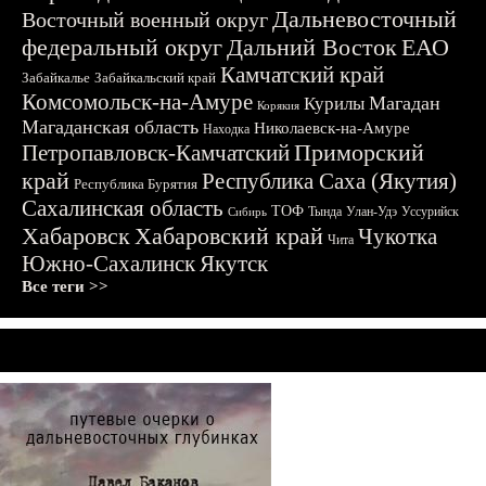
Дальневосточный
Восточный военный округ
федеральный округ
Дальний Восток
ЕАО
Камчатский край
Забайкалье
Забайкальский край
Комсомольск-на-Амуре
Магадан
Курилы
Корякия
Магаданская область
Николаевск-на-Амуре
Находка
Приморский
Петропавловск-Камчатский
край
Республика Саха (Якутия)
Республика Бурятия
Сахалинская область
ТОФ
Тында
Улан-Удэ
Уссурийск
Сибирь
Хабаровск
Хабаровский край
Чукотка
Чита
Южно-Сахалинск
Якутск
Все теги >>