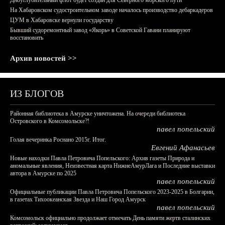
Дноуглубительный флот будет создан для Северного морского пути
На Хабаровском судостроительном заводе началось производство дебаркадеров
ЦУМ в Хабаровске вернули государству
Бывший судоремонтный завод «Якорь» в Советской Гавани планируют
восстановить
Архив новостей >>
ИЗ БЛОГОВ
Районная библиотека в Амурске уничтожена. На очереди библиотека
Островского в Комсомольске?!
павел попельский
Голая вечеринка Роснано 2015г. Итог.
Евгений Афанасьев
Новые находки Павла Петровича Попельского: Архив газеты Природа и
аномальные явления, Неизвестная карта НижнеАмурЛага и Последние выставки
автора в Амурске по 2025
павел попельский
Официальные публикации Павла Петровича Попельского 2023-2025 в Болгарии,
в газетах Тихоокеанская Звезда и Наш Город Амурск
павел попельский
Комсомольск официально продолжает отмечать День памяти жертв сталинских