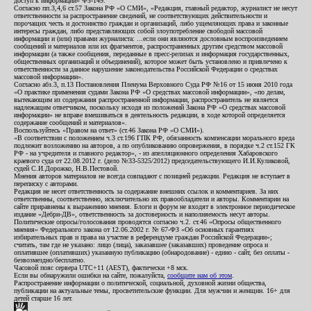
доступ к информации» ФЗ-149.
Согласно пп.3,4,6 ст.57 Закона РФ «О СМИ», «Редакция, главный редактор, журналист не несут
ответственности за распространение сведений, не соответствующих действительности и
порочащих честь и достоинство граждан и организаций, либо ущемляющих права и законные
интересы граждан, либо представляющих собой злоупотребление свободой массовой
информации и (или) правами журналиста: ...если они являются дословным воспроизведением
сообщений и материалов или их фрагментов, распространенных другим средством массовой
информации (а также сообщения, переданные в пресс-релизах и информация государственных,
общественных организаций и объединений), которое может быть установлено и привлечено к
ответственности за данное нарушение законодательства Российской Федерации о средствах
массовой информации».
Согласно абз.3, п.13 Постановления Пленума Верховного Суда РФ №16 от 15 июня 2010 года
«О практике применения судами Закона РФ «О средствах массовой информации», «по делам,
вытекающим из содержания распространенной информации, распространитель не является
надлежащим ответчиком, поскольку исходя из положений Закона РФ «О средствах массовой
информации» не вправе вмешиваться в деятельность редакции, в ходе которой определяется
содержание сообщений и материалов».
Воспользуйтесь «Правом на ответ» (ст.46 Закона РФ «О СМИ»).
«В соответствии с положением ч.3 ст.196 ГПК РФ, обязанность компенсации морального вреда
подлежит возложению на авторов, а по опубликованию опровержения, в порядке ч.2 ст.152 ГК
РФ - на учредителя и главного редактор», - из апелляционного определения Хабаровского
краевого суда от 22.08.2012 г. (дело №33-5325/2012) председательствующего И.И.Куликовой,
судей С.И.Дорожко, Н.В.Пестовой.
Мнения авторов материалов не всегда совпадают с позицией редакции. Редакция не вступает в
переписку с авторами.
Редакция не несет ответственность за содержание внешних ссылок и комментариев. За них
ответственны, соответственно, исключительно их правообладатели и авторы. Комментарии на
сайте приравнены к выражению мнения. Блоги и форум не входят в электронное периодическое
издание «Дебри-ДВ», ответственность за достоверность и наполняемость несут авторы.
Политические опросы/голосования проводятся согласно ч.2. ст.46 «Опросы общественного
мнения» Федерального закона от 12.06.2002 г. № 67-ФЗ «Об основных гарантиях
избирательных прав и права на участие в референдуме граждан Российской Федерации»;
считать, там где не указано: лицо (лица), заказавшее (заказавших) проведение опроса и
оплатившее (оплативших) указанную публикацию (обнародование) - едино - сайт, без оплаты -
безвозмездно/бесплатно.
Часовой пояс сервера UTC+11 (AEST), фактически +8 мск.
Если вы обнаружили ошибки на сайте, пожалуйста,
сообщите нам об этом
.
Распространение информации о политической, социальной, духовной жизни общества,
публикации на актуальные темы, просветительские функции. Для мужчин и женщин. 16+ для
детей старше 16 лет.