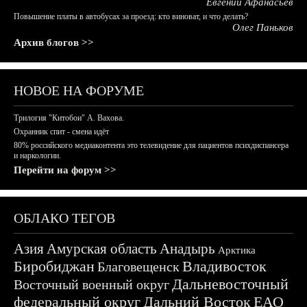
Евгений Афанасьев
Повышение платы в автобусах за проезд: кто виноват, и что делать?
Олег Паньков
Архив блогов >>
НОВОЕ НА ФОРУМЕ
Трилогия "Китобои" А. Вахова.
Охранник спит - смена идёт
80% российского медиаконтента это телевидение для пациентов психдиспансера
и наркологии.
Перейти на форум >>
ОБЛАКО ТЕГОВ
Азия
Амурская область
Анадырь
Арктика
Биробиджан
Владивосток
Благовещенск
Дальневосточный
Восточный военный округ
федеральный округ
Дальний Восток
ЕАО