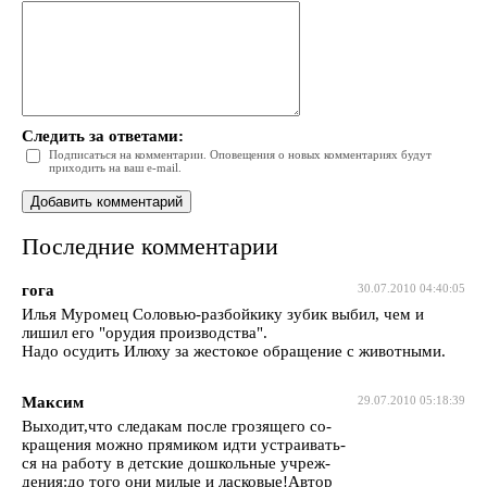
Следить за ответами:
Подписаться на комментарии. Оповещения о новых комментариях будут
приходить на ваш e-mail.
Последние комментарии
гога
30.07.2010 04:40:05
Илья Муромец Соловью-разбойкику зубик выбил, чем и
лишил его "орудия производства".
Надо осудить Илюху за жестокое обращение с животными.
Максим
29.07.2010 05:18:39
Выходит,что следакам после грозящего со-
кращения можно прямиком идти устраивать-
ся на работу в детские дошкольные учреж-
дения:до того они милые и ласковые!Автор