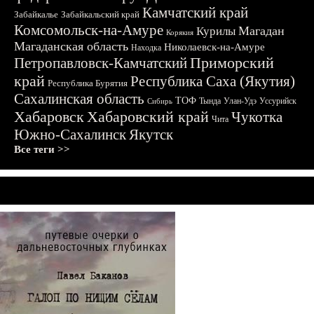
Камчатский край
Забайкалье
Забайкальский край
Комсомольск-на-Амуре
Магадан
Курилы
Корякия
Магаданская область
Николаевск-на-Амуре
Находка
Приморский
Петропавловск-Камчатский
край
Республика Саха (Якутия)
Республика Бурятия
Сахалинская область
ТОФ
Тында
Улан-Удэ
Уссурийск
Сибирь
Хабаровск
Хабаровский край
Чукотка
Чита
Южно-Сахалинск
Якутск
Все теги >>