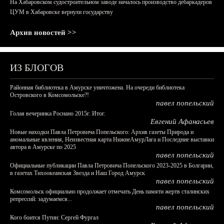
На Хабаровском судостроительном заводе началось производство дебаркадеров
ЦУМ в Хабаровске вернули государству
Архив новостей >>
ИЗ БЛОГОВ
Районная библиотека в Амурске уничтожена. На очереди библиотека
Островского в Комсомольске?!
павел попельский
Голая вечеринка Роснано 2015г. Итог.
Евгений Афанасьев
Новые находки Павла Петровича Попельского: Архив газеты Природа и
аномальные явления, Неизвестная карта НижнеАмурЛага и Последние выставки
автора в Амурске по 2025
павел попельский
Официальные публикации Павла Петровича Попельского 2023-2025 в Болгарии,
в газетах Тихоокеанская Звезда и Наш Город Амурск
павел попельский
Комсомольск официально продолжает отмечать День памяти жертв сталинских
репрессий: задумаемся...
павел попельский
Кого боится Путин: Сергей Фургал