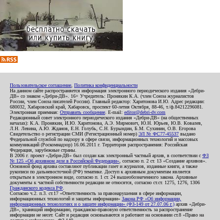
Пользовательское соглашение
,
Политика конфиденциальности
На данном сайте распространяется информация электронного периодического издания «Дебри-
ДВ» со знаком «Дебри-ДВ». 16+ Учредитель: Пронякин К.А. (член Союза журналистов
России, член Союза писателей России). Главный редактор: Харитонова И.Ю. Адрес редакции:
680032, Хабаровский край, Хабаровск, проспект 60-летия Октября, 88-46, т./ф.84212296081.
Электронная приемная:
Отправить сообщение
. E-mail:
editor@debri-dv.com
Редакционный совет электронного периодического издания «Дебри-ДВ» (на общественных
началах): К.А. Пронякин, И.Ю. Харитонова, А.Э. Мирмович, Ю.Н. Юрьев, Ю.В. Ковалев,
Л.Н. Левина, А.Ю. Жданов, Е.Н. Голубь, С.Н. Бурындин, Б.М. Сухинин, О.В. Егорова
Свидетельство о регистрации СМИ (Регистрационный номер)
ЭЛ № ФС77-45537
выдано
Федеральной службой по надзору в сфере связи, информационных технологий и массовых
коммуникаций (Роскомнадзор) 16.06.2011 г. Территория распространения: Российская
Федерация, зарубежные страны.
В 2006 г. проект «Дебри-ДВ» был создан как электронный частный архив, в соответствии с
ФЗ
№ 125 «Об архивном деле в Российской Федерации»
, согласно п. 2 ст. 13 «Создание архивов».
Основной фонд архива составляют публикации газет и журналов, изданные книги, а также
рукописи по дальневосточной (РФ) тематике. Доступ к архивным документам является
открытым в электронном виде, согласно п. 1 ст. 24 вышеобозначенного закона. Архивные
документы к частной собственности редакции не относятся, согласно ст.ст. 1275, 1276, 1306
Гражданского кодекса РФ
.
Согласно ч.2. п.3. ст.17 «Ответственность за правонарушения в сфере информации,
информационных технологий и защиты информации»
Закона РФ «Об информации,
информационных технологиях и о защите информации» (ФЗ-149 от 27.07.06 г.)
архив «Дебри-
ДВ», хранящий информацию, гражданско-правовую ответственность за распространение
информации не несет. Сайт и редакция основываются и работают на основании ст.8 «Право на