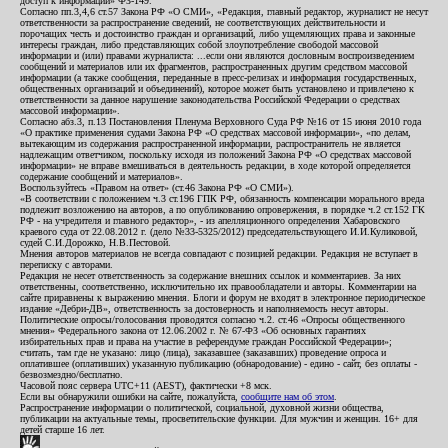
доступ к информации» ФЗ-149.
Согласно пп.3,4,6 ст.57 Закона РФ «О СМИ», «Редакция, главный редактор, журналист не несут
ответственности за распространение сведений, не соответствующих действительности и
порочащих честь и достоинство граждан и организаций, либо ущемляющих права и законные
интересы граждан, либо представляющих собой злоупотребление свободой массовой
информации и (или) правами журналиста: ...если они являются дословным воспроизведением
сообщений и материалов или их фрагментов, распространенных другим средством массовой
информации (а также сообщения, переданные в пресс-релизах и информация государственных,
общественных организаций и объединений), которое может быть установлено и привлечено к
ответственности за данное нарушение законодательства Российской Федерации о средствах
массовой информации».
Согласно абз.3, п.13 Постановления Пленума Верховного Суда РФ №16 от 15 июня 2010 года
«О практике применения судами Закона РФ «О средствах массовой информации», «по делам,
вытекающим из содержания распространенной информации, распространитель не является
надлежащим ответчиком, поскольку исходя из положений Закона РФ «О средствах массовой
информации» не вправе вмешиваться в деятельность редакции, в ходе которой определяется
содержание сообщений и материалов».
Воспользуйтесь «Правом на ответ» (ст.46 Закона РФ «О СМИ»).
«В соответствии с положением ч.3 ст.196 ГПК РФ, обязанность компенсации морального вреда
подлежит возложению на авторов, а по опубликованию опровержения, в порядке ч.2 ст.152 ГК
РФ - на учредителя и главного редактор», - из апелляционного определения Хабаровского
краевого суда от 22.08.2012 г. (дело №33-5325/2012) председательствующего И.И.Куликовой,
судей С.И.Дорожко, Н.В.Пестовой.
Мнения авторов материалов не всегда совпадают с позицией редакции. Редакция не вступает в
переписку с авторами.
Редакция не несет ответственность за содержание внешних ссылок и комментариев. За них
ответственны, соответственно, исключительно их правообладатели и авторы. Комментарии на
сайте приравнены к выражению мнения. Блоги и форум не входят в электронное периодическое
издание «Дебри-ДВ», ответственность за достоверность и наполняемость несут авторы.
Политические опросы/голосования проводятся согласно ч.2. ст.46 «Опросы общественного
мнения» Федерального закона от 12.06.2002 г. № 67-ФЗ «Об основных гарантиях
избирательных прав и права на участие в референдуме граждан Российской Федерации»;
считать, там где не указано: лицо (лица), заказавшее (заказавших) проведение опроса и
оплатившее (оплативших) указанную публикацию (обнародование) - едино - сайт, без оплаты -
безвозмездно/бесплатно.
Часовой пояс сервера UTC+11 (AEST), фактически +8 мск.
Если вы обнаружили ошибки на сайте, пожалуйста,
сообщите нам об этом
.
Распространение информации о политической, социальной, духовной жизни общества,
публикации на актуальные темы, просветительские функции. Для мужчин и женщин. 16+ для
детей старше 16 лет.