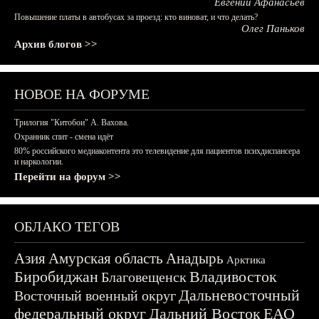
Евгений Афанасьев
Повышение платы в автобусах за проезд: кто виноват, и что делать?
Олег Паньков
Архив блогов >>
НОВОЕ НА ФОРУМЕ
Трилогия "Китобои" А. Вахова.
Охранник спит - смена идёт
80% российского медиаконтента это телевидение для пациентов психдиспансера
и наркологии.
Перейти на форум >>
ОБЛАКО ТЕГОВ
Азия
Амурская область
Анадырь
Арктика
Биробиджан
Владивосток
Благовещенск
Дальневосточный
Восточный военный округ
федеральный округ
Дальний Восток
ЕАО