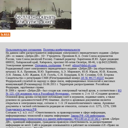
Пользовательское соглашение
,
Политика конфиденциальности
На данном сайте распространяется информация электронного периодического издания «Дебри-
ДВ» со знаком «Дебри-ДВ». 16+ Учредитель: Пронякин К.А. (член Союза журналистов
России, член Союза писателей России). Главный редактор: Харитонова И.Ю. Адрес редакции:
680032, Хабаровский край, Хабаровск, проспект 60-летия Октября, 88-46, т./ф.84212296081.
Электронная приемная:
Отправить сообщение
. E-mail:
editor@debri-dv.com
Редакционный совет электронного периодического издания «Дебри-ДВ» (на общественных
началах): К.А. Пронякин, И.Ю. Харитонова, А.Э. Мирмович, Ю.Н. Юрьев, Ю.В. Ковалев,
Л.Н. Левина, А.Ю. Жданов, Е.Н. Голубь, С.Н. Бурындин, Б.М. Сухинин, О.В. Егорова
Свидетельство о регистрации СМИ (Регистрационный номер)
ЭЛ № ФС77-45537
выдано
Федеральной службой по надзору в сфере связи, информационных технологий и массовых
коммуникаций (Роскомнадзор) 16.06.2011 г. Территория распространения: Российская
Федерация, зарубежные страны.
В 2006 г. проект «Дебри-ДВ» был создан как электронный частный архив, в соответствии с
ФЗ
№ 125 «Об архивном деле в Российской Федерации»
, согласно п. 2 ст. 13 «Создание архивов».
Основной фонд архива составляют публикации газет и журналов, изданные книги, а также
рукописи по дальневосточной (РФ) тематике. Доступ к архивным документам является
открытым в электронном виде, согласно п. 1 ст. 24 вышеобозначенного закона. Архивные
документы к частной собственности редакции не относятся, согласно ст.ст. 1275, 1276, 1306
Гражданского кодекса РФ
.
Согласно ч.2. п.3. ст.17 «Ответственность за правонарушения в сфере информации,
информационных технологий и защиты информации»
Закона РФ «Об информации,
информационных технологиях и о защите информации» (ФЗ-149 от 27.07.06 г.)
архив «Дебри-
ДВ», хранящий информацию, гражданско-правовую ответственность за распространение
информации не несет. Сайт и редакция основываются и работают на основании ст.8 «Право на