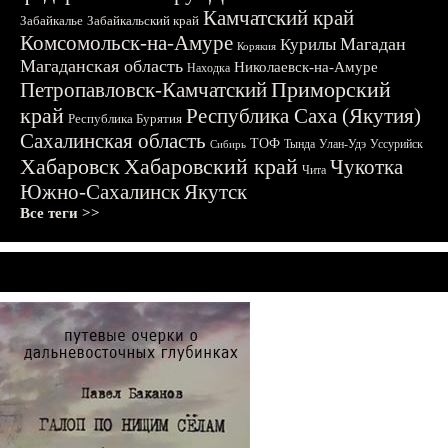
Камчатский край
Забайкалье
Забайкальский край
Комсомольск-на-Амуре
Магадан
Курилы
Корякия
Магаданская область
Николаевск-на-Амуре
Находка
Приморский
Петропавловск-Камчатский
край
Республика Саха (Якутия)
Республика Бурятия
Сахалинская область
ТОФ
Тында
Улан-Удэ
Уссурийск
Сибирь
Хабаровск
Хабаровский край
Чукотка
Чита
Южно-Сахалинск
Якутск
Все теги >>