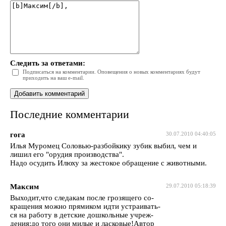
Следить за ответами:
Подписаться на комментарии. Оповещения о новых комментариях будут
приходить на ваш e-mail.
Последние комментарии
гога
30.07.2010 04:40:05
Илья Муромец Соловью-разбойкику зубик выбил, чем и
лишил его "орудия производства".
Надо осудить Илюху за жестокое обращение с животными.
Максим
29.07.2010 05:18:39
Выходит,что следакам после грозящего со-
кращения можно прямиком идти устраивать-
ся на работу в детские дошкольные учреж-
дения:до того они милые и ласковые!Автор