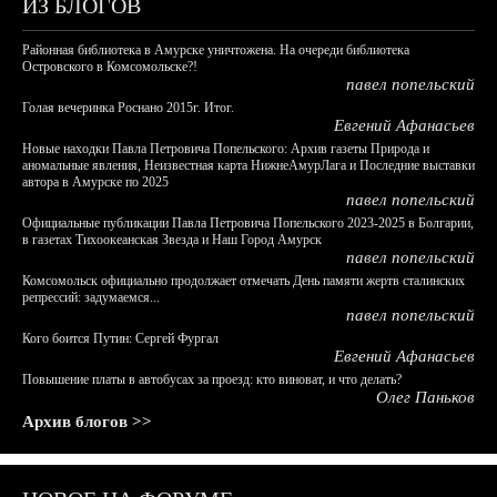
ИЗ БЛОГОВ
Районная библиотека в Амурске уничтожена. На очереди библиотека
Островского в Комсомольске?!
павел попельский
Голая вечеринка Роснано 2015г. Итог.
Евгений Афанасьев
Новые находки Павла Петровича Попельского: Архив газеты Природа и
аномальные явления, Неизвестная карта НижнеАмурЛага и Последние выставки
автора в Амурске по 2025
павел попельский
Официальные публикации Павла Петровича Попельского 2023-2025 в Болгарии,
в газетах Тихоокеанская Звезда и Наш Город Амурск
павел попельский
Комсомольск официально продолжает отмечать День памяти жертв сталинских
репрессий: задумаемся...
павел попельский
Кого боится Путин: Сергей Фургал
Евгений Афанасьев
Повышение платы в автобусах за проезд: кто виноват, и что делать?
Олег Паньков
Архив блогов >>