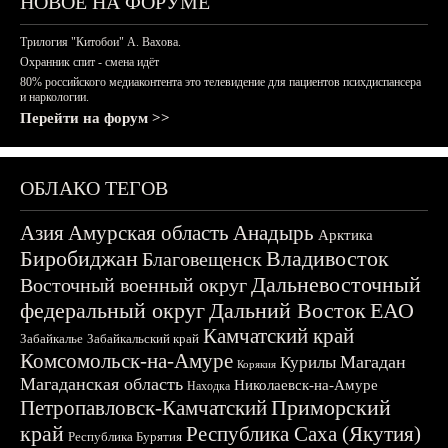
НОВОЕ НА ФОРУМЕ
Трилогия "Китобои" А. Вахова.
Охранник спит - смена идёт
80% российского медиаконтента это телевидение для пациентов психдиспансера
и наркологии.
Перейти на форум >>
ОБЛАКО ТЕГОВ
Азия
Амурская область
Анадырь
Арктика
Биробиджан
Владивосток
Благовещенск
Дальневосточный
Восточный военный округ
федеральный округ
Дальний Восток
ЕАО
Камчатский край
Забайкалье
Забайкальский край
Комсомольск-на-Амуре
Магадан
Курилы
Корякия
Магаданская область
Николаевск-на-Амуре
Находка
Приморский
Петропавловск-Камчатский
край
Республика Саха (Якутия)
Республика Бурятия