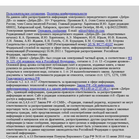
Пользовательское соглашение
,
Политика конфиденциальности
На данном сайте распространяется информация электронного периодического издания «Дебри-
ДВ» со знаком «Дебри-ДВ». 16+ Учредитель: Пронякин К.А. (член Союза журналистов
России, член Союза писателей России). Главный редактор: Харитонова И.Ю. Адрес редакции:
680032, Хабаровский край, Хабаровск, проспект 60-летия Октября, 88-46, т./ф.84212296081.
Электронная приемная:
Отправить сообщение
. E-mail:
editor@debri-dv.com
Редакционный совет электронного периодического издания «Дебри-ДВ» (на общественных
началах): К.А. Пронякин, И.Ю. Харитонова, А.Э. Мирмович, Ю.Н. Юрьев, Ю.В. Ковалев,
Л.Н. Левина, А.Ю. Жданов, Е.Н. Голубь, С.Н. Бурындин, Б.М. Сухинин, О.В. Егорова
Свидетельство о регистрации СМИ (Регистрационный номер)
ЭЛ № ФС77-45537
выдано
Федеральной службой по надзору в сфере связи, информационных технологий и массовых
коммуникаций (Роскомнадзор) 16.06.2011 г. Территория распространения: Российская
Федерация, зарубежные страны.
В 2006 г. проект «Дебри-ДВ» был создан как электронный частный архив, в соответствии с
ФЗ
№ 125 «Об архивном деле в Российской Федерации»
, согласно п. 2 ст. 13 «Создание архивов».
Основной фонд архива составляют публикации газет и журналов, изданные книги, а также
рукописи по дальневосточной (РФ) тематике. Доступ к архивным документам является
открытым в электронном виде, согласно п. 1 ст. 24 вышеобозначенного закона. Архивные
документы к частной собственности редакции не относятся, согласно ст.ст. 1275, 1276, 1306
Гражданского кодекса РФ
.
Согласно ч.2. п.3. ст.17 «Ответственность за правонарушения в сфере информации,
информационных технологий и защиты информации»
Закона РФ «Об информации,
информационных технологиях и о защите информации» (ФЗ-149 от 27.07.06 г.)
архив «Дебри-
ДВ», хранящий информацию, гражданско-правовую ответственность за распространение
информации не несет. Сайт и редакция основываются и работают на основании ст.8 «Право на
доступ к информации» ФЗ-149.
Согласно пп.3,4,6 ст.57 Закона РФ «О СМИ», «Редакция, главный редактор, журналист не несут
ответственности за распространение сведений, не соответствующих действительности и
порочащих честь и достоинство граждан и организаций, либо ущемляющих права и законные
интересы граждан, либо представляющих собой злоупотребление свободой массовой
информации и (или) правами журналиста: ...если они являются дословным воспроизведением
сообщений и материалов или их фрагментов, распространенных другим средством массовой
информации (а также сообщения, переданные в пресс-релизах и информация государственных,
общественных организаций и объединений), которое может быть установлено и привлечено к
ответственности за данное нарушение законодательства Российской Федерации о средствах
массовой информации».
Согласно абз.3, п.13 Постановления Пленума Верховного Суда РФ №16 от 15 июня 2010 года