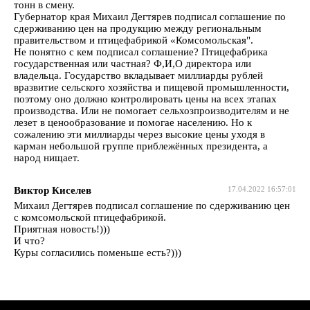
тонн в смену.
Губернатор края Михаил Дегтярев подписал соглашение по
сдерживанию цен на продукцию между региональным
правительством и птицефабрикой «Комсомольская".
Не понятно с кем подписал соглашение? Птицефабрика
государственная или частная? Ф,И,О директора или
владельца. Государство вкладывает миллиарды рублей
вразвитие сельского хозяйства и пищевой промышленности,
поэтому оно должно контролировать цены на всех этапах
производства. Или не помогает сельхозпроизводителям и не
лезет в ценообразование и помогае населению. Но к
сожалению эти миллиарды через высокие цены уходя в
карман небольшой группе приблежённых президента, а
народ нищает.
Виктор Киселев
17.04.2022 16:57:01
Михаил Дегтярев подписал соглашение по сдерживанию цен
с комсомольской птицефабрикой.
Приятная новость!)))
И что?
Куры согласились поменьше есть?)))