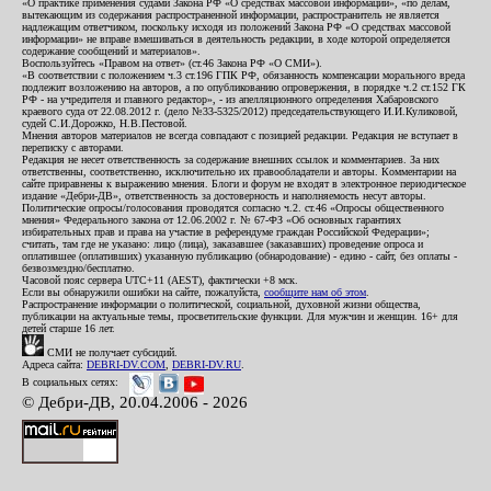
«О практике применения судами Закона РФ «О средствах массовой информации», «по делам,
вытекающим из содержания распространенной информации, распространитель не является
надлежащим ответчиком, поскольку исходя из положений Закона РФ «О средствах массовой
информации» не вправе вмешиваться в деятельность редакции, в ходе которой определяется
содержание сообщений и материалов».
Воспользуйтесь «Правом на ответ» (ст.46 Закона РФ «О СМИ»).
«В соответствии с положением ч.3 ст.196 ГПК РФ, обязанность компенсации морального вреда
подлежит возложению на авторов, а по опубликованию опровержения, в порядке ч.2 ст.152 ГК
РФ - на учредителя и главного редактор», - из апелляционного определения Хабаровского
краевого суда от 22.08.2012 г. (дело №33-5325/2012) председательствующего И.И.Куликовой,
судей С.И.Дорожко, Н.В.Пестовой.
Мнения авторов материалов не всегда совпадают с позицией редакции. Редакция не вступает в
переписку с авторами.
Редакция не несет ответственность за содержание внешних ссылок и комментариев. За них
ответственны, соответственно, исключительно их правообладатели и авторы. Комментарии на
сайте приравнены к выражению мнения. Блоги и форум не входят в электронное периодическое
издание «Дебри-ДВ», ответственность за достоверность и наполняемость несут авторы.
Политические опросы/голосования проводятся согласно ч.2. ст.46 «Опросы общественного
мнения» Федерального закона от 12.06.2002 г. № 67-ФЗ «Об основных гарантиях
избирательных прав и права на участие в референдуме граждан Российской Федерации»;
считать, там где не указано: лицо (лица), заказавшее (заказавших) проведение опроса и
оплатившее (оплативших) указанную публикацию (обнародование) - едино - сайт, без оплаты -
безвозмездно/бесплатно.
Часовой пояс сервера UTC+11 (AEST), фактически +8 мск.
Если вы обнаружили ошибки на сайте, пожалуйста,
сообщите нам об этом
.
Распространение информации о политической, социальной, духовной жизни общества,
публикации на актуальные темы, просветительские функции. Для мужчин и женщин. 16+ для
детей старше 16 лет.
СМИ не получает субсидий.
Адреса сайта:
DEBRI-DV.COM
,
DEBRI-DV.RU
.
В социальных сетях:
© Дебри-ДВ, 20.04.2006 - 2026