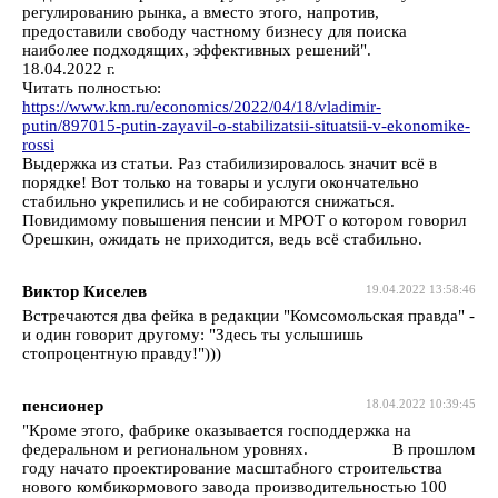
регулированию рынка, а вместо этого, напротив,
предоставили свободу частному бизнесу для поиска
наиболее подходящих, эффективных решений".
18.04.2022 г.
Читать полностью:
https://www.km.ru/economics/2022/04/18/vladimir-
putin/897015-putin-zayavil-o-stabilizatsii-situatsii-v-ekonomike-
rossi
Выдержка из статьи. Раз стабилизировалось значит всё в
порядке! Вот только на товары и услуги окончательно
стабильно укрепились и не собираются снижаться.
Повидимому повышения пенсии и МРОТ о котором говорил
Орешкин, ожидать не приходится, ведь всё стабильно.
Виктор Киселев
19.04.2022 13:58:46
Встречаются два фейка в редакции "Комсомольская правда" -
и один говорит другому: "Здесь ты услышишь
стопроцентную правду!")))
пенсионер
18.04.2022 10:39:45
"Кроме этого, фабрике оказывается господдержка на
федеральном и региональном уровнях. В прошлом
году начато проектирование масштабного строительства
нового комбикормового завода производительностью 100