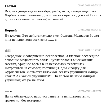
Гостья
08.08.2010 09:55:22
Всё, как допреждь - сентябрь, рыба, икра, теперь еще плюс
Харбин в этот соцпакет для приезжающих на Дальний Восток
дорогих (в полном смысле) моквичей.
Корней
07.08.2010 05:42:47
Ну клоуны Это действительно уже болезнь Медведев 6о лет
и на пенсию гони всех этих ...... в
ddd
06.08.2010 16:42:05
Очередное и совершенно бесполезное, а главное бесследное
освоение бюджетного бабла. Купят полосы в нескольких
газетах, эфирное время в на нескольких телеканлах.
Потратятся на самолет, гостиницы, еды и водку для
журналистов, и отметят галочкой. Ах как улучшился имидж
края!!! Ах как он улучшился!!! Но только не этим имиджи
улучшают, ох уж не этим
гога
06.08.2010 13:40:03
Да не обструкцию надо устраивать, а использовать, но
грамотно, без истерики.