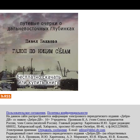
Пользовательское соглашение
,
Политика конфиденциальности
На данном сайте распространяется информация электронного периодического издания «Дебри-
ДВ» со знаком «Дебри-ДВ». 16+ Учредитель: Пронякин К.А. (член Союза журналистов
России, член Союза писателей России). Главный редактор: Харитонова И.Ю. Адрес редакции:
680032, Хабаровский край, Хабаровск, проспект 60-летия Октября, 88-46, т./ф.84212296081.
Электронная приемная:
Отправить сообщение
. E-mail:
editor@debri-dv.com
Редакционный совет электронного периодического издания «Дебри-ДВ» (на общественных
началах): К.А. Пронякин, И.Ю. Харитонова, А.Э. Мирмович, Ю.Н. Юрьев, Ю.В. Ковалев,