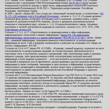
Л.Н. Левина, А.Ю. Жданов, Е.Н. Голубь, С.Н. Бурындин, Б.М. Сухинин, О.В. Егорова
Свидетельство о регистрации СМИ (Регистрационный номер)
ЭЛ № ФС77-45537
выдано
Федеральной службой по надзору в сфере связи, информационных технологий и массовых
коммуникаций (Роскомнадзор) 16.06.2011 г. Территория распространения: Российская
Федерация, зарубежные страны.
В 2006 г. проект «Дебри-ДВ» был создан как электронный частный архив, в соответствии с
ФЗ
№ 125 «Об архивном деле в Российской Федерации»
, согласно п. 2 ст. 13 «Создание архивов».
Основной фонд архива составляют публикации газет и журналов, изданные книги, а также
рукописи по дальневосточной (РФ) тематике. Доступ к архивным документам является
открытым в электронном виде, согласно п. 1 ст. 24 вышеобозначенного закона. Архивные
документы к частной собственности редакции не относятся, согласно ст.ст. 1275, 1276, 1306
Гражданского кодекса РФ
.
Согласно ч.2. п.3. ст.17 «Ответственность за правонарушения в сфере информации,
информационных технологий и защиты информации»
Закона РФ «Об информации,
информационных технологиях и о защите информации» (ФЗ-149 от 27.07.06 г.)
архив «Дебри-
ДВ», хранящий информацию, гражданско-правовую ответственность за распространение
информации не несет. Сайт и редакция основываются и работают на основании ст.8 «Право на
доступ к информации» ФЗ-149.
Согласно пп.3,4,6 ст.57 Закона РФ «О СМИ», «Редакция, главный редактор, журналист не несут
ответственности за распространение сведений, не соответствующих действительности и
порочащих честь и достоинство граждан и организаций, либо ущемляющих права и законные
интересы граждан, либо представляющих собой злоупотребление свободой массовой
информации и (или) правами журналиста: ...если они являются дословным воспроизведением
сообщений и материалов или их фрагментов, распространенных другим средством массовой
информации (а также сообщения, переданные в пресс-релизах и информация государственных,
общественных организаций и объединений), которое может быть установлено и привлечено к
ответственности за данное нарушение законодательства Российской Федерации о средствах
массовой информации».
Согласно абз.3, п.13 Постановления Пленума Верховного Суда РФ №16 от 15 июня 2010 года
«О практике применения судами Закона РФ «О средствах массовой информации», «по делам,
вытекающим из содержания распространенной информации, распространитель не является
надлежащим ответчиком, поскольку исходя из положений Закона РФ «О средствах массовой
информации» не вправе вмешиваться в деятельность редакции, в ходе которой определяется
содержание сообщений и материалов».
Воспользуйтесь «Правом на ответ» (ст.46 Закона РФ «О СМИ»).
«В соответствии с положением ч.3 ст.196 ГПК РФ, обязанность компенсации морального вреда
подлежит возложению на авторов, а по опубликованию опровержения, в порядке ч.2 ст.152 ГК
РФ - на учредителя и главного редактор», - из апелляционного определения Хабаровского
краевого суда от 22.08.2012 г. (дело №33-5325/2012) председательствующего И.И.Куликовой,
судей С.И.Дорожко, Н.В.Пестовой.
Мнения авторов материалов не всегда совпадают с позицией редакции. Редакция не вступает в