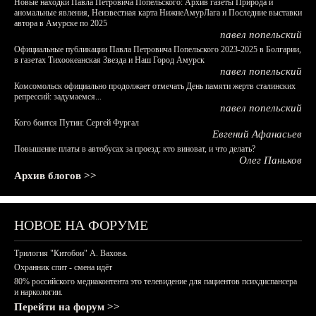
Новые находки Павла Петровича Попельского: Архив газеты Природа и
аномальные явления, Неизвестная карта НижнеАмурЛага и Последние выставки
автора в Амурске по 2025
павел попельский
Официальные публикации Павла Петровича Попельского 2023-2025 в Болгарии,
в газетах Тихоокеанская Звезда и Наш Город Амурск
павел попельский
Комсомольск официально продолжает отмечать День памяти жертв сталинских
репрессий: задумаемся...
павел попельский
Кого боится Путин: Сергей Фургал
Евгений Афанасьев
Повышение платы в автобусах за проезд: кто виноват, и что делать?
Олег Паньков
Архив блогов >>
НОВОЕ НА ФОРУМЕ
Трилогия "Китобои" А. Вахова.
Охранник спит - смена идёт
80% российского медиаконтента это телевидение для пациентов психдиспансера
и наркологии.
Перейти на форум >>