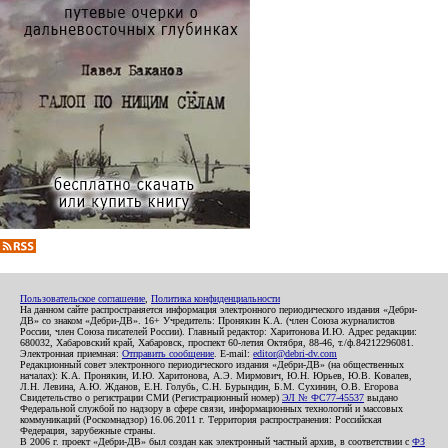
Пользовательское соглашение
,
Политика конфиденциальности
На данном сайте распространяется информация электронного периодического издания «Дебри-
ДВ» со знаком «Дебри-ДВ». 16+ Учредитель: Пронякин К.А. (член Союза журналистов
России, член Союза писателей России). Главный редактор: Харитонова И.Ю. Адрес редакции:
680032, Хабаровский край, Хабаровск, проспект 60-летия Октября, 88-46, т./ф.84212296081.
Электронная приемная:
Отправить сообщение
. E-mail:
editor@debri-dv.com
Редакционный совет электронного периодического издания «Дебри-ДВ» (на общественных
началах): К.А. Пронякин, И.Ю. Харитонова, А.Э. Мирмович, Ю.Н. Юрьев, Ю.В. Ковалев,
Л.Н. Левина, А.Ю. Жданов, Е.Н. Голубь, С.Н. Бурындин, Б.М. Сухинин, О.В. Егорова
Свидетельство о регистрации СМИ (Регистрационный номер)
ЭЛ № ФС77-45537
выдано
Федеральной службой по надзору в сфере связи, информационных технологий и массовых
коммуникаций (Роскомнадзор) 16.06.2011 г. Территория распространения: Российская
Федерация, зарубежные страны.
В 2006 г. проект «Дебри-ДВ» был создан как электронный частный архив, в соответствии с
ФЗ