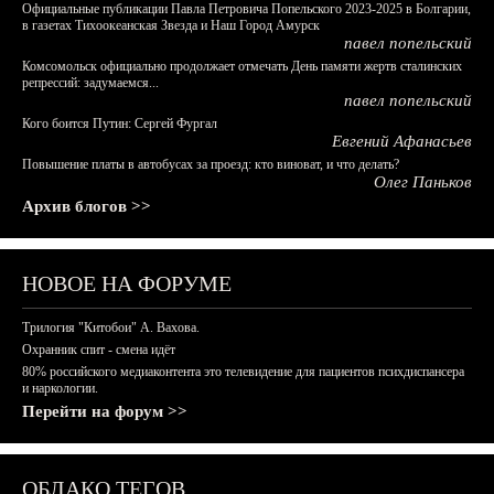
Официальные публикации Павла Петровича Попельского 2023-2025 в Болгарии,
в газетах Тихоокеанская Звезда и Наш Город Амурск
павел попельский
Комсомольск официально продолжает отмечать День памяти жертв сталинских
репрессий: задумаемся...
павел попельский
Кого боится Путин: Сергей Фургал
Евгений Афанасьев
Повышение платы в автобусах за проезд: кто виноват, и что делать?
Олег Паньков
Архив блогов >>
НОВОЕ НА ФОРУМЕ
Трилогия "Китобои" А. Вахова.
Охранник спит - смена идёт
80% российского медиаконтента это телевидение для пациентов психдиспансера
и наркологии.
Перейти на форум >>
ОБЛАКО ТЕГОВ