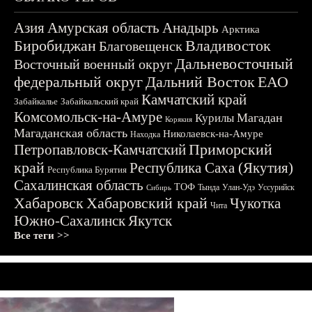
Азия
Амурская область
Анадырь
Арктика
Биробиджан
Владивосток
Благовещенск
Дальневосточный
Восточный военный округ
федеральный округ
Дальний Восток
ЕАО
Камчатский край
Забайкалье
Забайкальский край
Комсомольск-на-Амуре
Магадан
Курилы
Корякия
Магаданская область
Николаевск-на-Амуре
Находка
Приморский
Петропавловск-Камчатский
край
Республика Саха (Якутия)
Республика Бурятия
Сахалинская область
ТОФ
Тында
Улан-Удэ
Уссурийск
Сибирь
Хабаровск
Хабаровский край
Чукотка
Чита
Южно-Сахалинск
Якутск
Все теги >>