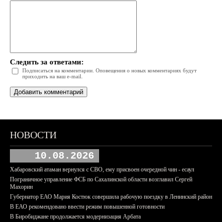
Следить за ответами:
Подписаться на комментарии. Оповещения о новых комментариях будут
приходить на ваш e-mail.
НОВОСТИ
10.08.2026
Хабаровский атаман вернулся с СВО, ему присвоен очередной чин - есаул
Пограничное управление ФСБ по Сахалинской области возглавил Сергей
Махорин
Губернатор ЕАО Мария Костюк совершила рабочую поездку в Ленинский район
В ЕАО рекомендовано ввести режим повышенной готовности
В Биробиджане продолжается модернизация Арбата