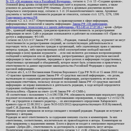
№ 125 «Об архивном деле в Российской Федерации»
, согласно п. 2 ст. 13 «Создание архивов».
Основной фонд архива составляют публикации газет и журналов, изданные книги, а также
рукописи по дальневосточной (РФ) тематике. Доступ к архивным документам является
открытым в электронном виде, согласно п. 1 ст. 24 вышеобозначенного закона. Архивные
документы к частной собственности редакции не относятся, согласно ст.ст. 1275, 1276, 1306
Гражданского кодекса РФ
.
Согласно ч.2. п.3. ст.17 «Ответственность за правонарушения в сфере информации,
информационных технологий и защиты информации»
Закона РФ «Об информации,
информационных технологиях и о защите информации» (ФЗ-149 от 27.07.06 г.)
архив «Дебри-
ДВ», хранящий информацию, гражданско-правовую ответственность за распространение
информации не несет. Сайт и редакция основываются и работают на основании ст.8 «Право на
доступ к информации» ФЗ-149.
Согласно пп.3,4,6 ст.57 Закона РФ «О СМИ», «Редакция, главный редактор, журналист не несут
ответственности за распространение сведений, не соответствующих действительности и
порочащих честь и достоинство граждан и организаций, либо ущемляющих права и законные
интересы граждан, либо представляющих собой злоупотребление свободой массовой
информации и (или) правами журналиста: ...если они являются дословным воспроизведением
сообщений и материалов или их фрагментов, распространенных другим средством массовой
информации (а также сообщения, переданные в пресс-релизах и информация государственных,
общественных организаций и объединений), которое может быть установлено и привлечено к
ответственности за данное нарушение законодательства Российской Федерации о средствах
массовой информации».
Согласно абз.3, п.13 Постановления Пленума Верховного Суда РФ №16 от 15 июня 2010 года
«О практике применения судами Закона РФ «О средствах массовой информации», «по делам,
вытекающим из содержания распространенной информации, распространитель не является
надлежащим ответчиком, поскольку исходя из положений Закона РФ «О средствах массовой
информации» не вправе вмешиваться в деятельность редакции, в ходе которой определяется
содержание сообщений и материалов».
Воспользуйтесь «Правом на ответ» (ст.46 Закона РФ «О СМИ»).
«В соответствии с положением ч.3 ст.196 ГПК РФ, обязанность компенсации морального вреда
подлежит возложению на авторов, а по опубликованию опровержения, в порядке ч.2 ст.152 ГК
РФ - на учредителя и главного редактор», - из апелляционного определения Хабаровского
краевого суда от 22.08.2012 г. (дело №33-5325/2012) председательствующего И.И.Куликовой,
судей С.И.Дорожко, Н.В.Пестовой.
Мнения авторов материалов не всегда совпадают с позицией редакции. Редакция не вступает в
переписку с авторами.
Редакция не несет ответственность за содержание внешних ссылок и комментариев. За них
ответственны, соответственно, исключительно их правообладатели и авторы. Комментарии на
сайте приравнены к выражению мнения. Блоги и форум не входят в электронное периодическое
издание «Дебри-ДВ», ответственность за достоверность и наполняемость несут авторы.
Политические опросы/голосования проводятся согласно ч.2. ст.46 «Опросы общественного