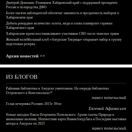
Дмитрий Демешин: Развиваем Хабаровский край с поддержкой президента
России и полпредства ДФО
Более тысячи наблюдателей обеспечат законность и прозрачность выборов в
Хабаровском крае
Добыть рекордное количество золота, меди и олова планируют горняки
Хабаровского края
Хабаровские врачи восстанавливают участников СВО после тяжелых травм
Женский волейбольный клуб «Амурские Тигрицы» открывает набор в группу
подготовки резерва
Архив новостей >>
ИЗ БЛОГОВ
Районная библиотека в Амурске уничтожена. На очереди библиотека
Островского в Комсомольске?!
павел попельский
Голая вечеринка Роснано 2015г. Итог.
Евгений Афанасьев
Новые находки Павла Петровича Попельского: Архив газеты Природа и
аномальные явления, Неизвестная карта НижнеАмурЛага и Последние выставки
автора в Амурске по 2025
павел попельский