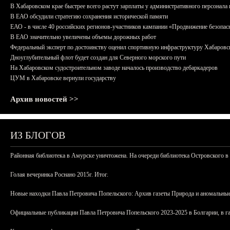
В Хабаровском крае быстрее всего растут зарплаты у административного персонала 
В ЕАО обсудили стратегию сохранения исторической памяти
ЕАО - в числе 40 российских регионов-участников кампании «Продвижение безопас
В ЕАО значительно увеличены объемы дорожных работ
Федеральный эксперт по достоинству оценил спортивную инфраструктуру Хабаровс
Дноуглубительный флот будет создан для Северного морского пути
На Хабаровском судостроительном заводе началось производство дебаркадеров
ЦУМ в Хабаровске вернули государству
Архив новостей >>
ИЗ БЛОГОВ
Районная библиотека в Амурске уничтожена. На очереди библиотека Островского в
Голая вечеринка Роснано 2015г. Итог.
Новые находки Павла Петровича Попельского: Архив газеты Природа и аномальные
Официальные публикации Павла Петровича Попельского 2023-2025 в Болгарии, в г