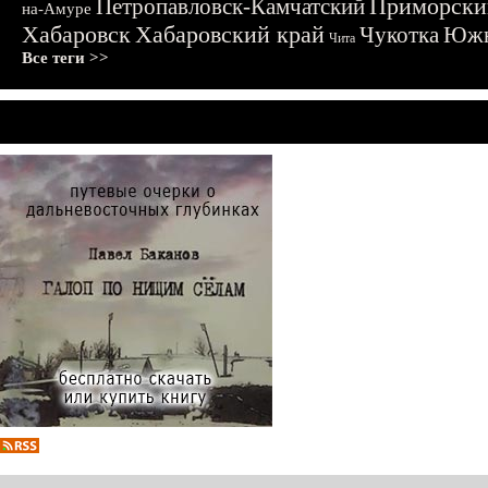
Приморски
Петропавловск-Камчатский
на-Амуре
Хабаровск
Хабаровский край
Чукотка
Южн
Чита
Все теги >>