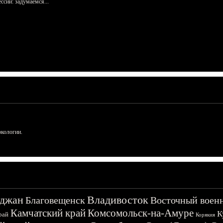
сий: задумаемся...
ркологии.
джан
Владивосток
Благовещенск
Восточный воен
Камчатский край
Комсомольск-на-Амуре
К
рай
Корякия