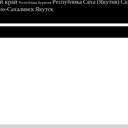
й край
Республика Саха (Якутия)
Са
Республика Бурятия
о-Сахалинск
Якутск