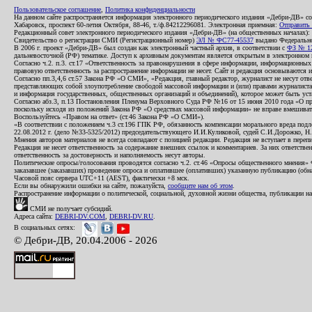
Пользовательское соглашение
,
Политика конфиденциальности
На данном сайте распространяется информация электронного периодического издания «Дебри-ДВ» с
Хабаровск, проспект 60-летия Октября, 88-46, т./ф.84212296081. Электронная приемная:
Отправить
Редакционный совет электронного периодического издания «Дебри-ДВ» (на общественных началах
Свидетельство о регистрации СМИ (Регистрационный номер)
ЭЛ № ФС77-45537
выдано Федеральной
В 2006 г. проект «Дебри-ДВ» был создан как электронный частный архив, в соответствии с
ФЗ № 12
дальневосточной (РФ) тематике. Доступ к архивным документам является открытым в электронном вид
Согласно ч.2. п.3. ст.17 «Ответственность за правонарушения в сфере информации, информационн
правовую ответственность за распространение информации не несет. Сайт и редакция основываются 
Согласно пп.3,4,6 ст.57 Закона РФ «О СМИ», «Редакция, главный редактор, журналист не несут отв
представляющих собой злоупотребление свободой массовой информации и (или) правами журналиста:
и информация государственных, общественных организаций и объединений), которое может быть уста
Согласно абз.3, п.13 Постановления Пленума Верховного Суда РФ №16 от 15 июня 2010 года «О пр
поскольку исходя из положений Закона РФ «О средствах массовой информации» не вправе вмешивать
Воспользуйтесь «Правом на ответ» (ст.46 Закона РФ «О СМИ»).
«В соответствии с положением ч.3 ст.196 ГПК РФ, обязанность компенсации морального вреда подле
22.08.2012 г. (дело №33-5325/2012) председательствующего И.И.Куликовой, судей С.И.Дорожко, Н
Мнения авторов материалов не всегда совпадают с позицией редакции. Редакция не вступает в перепи
Редакция не несет ответственность за содержание внешних ссылок и комментариев. За них ответств
ответственность за достоверность и наполняемость несут авторы.
Политические опросы/голосования проводятся согласно ч.2. ст.46 «Опросы общественного мнения» Фе
заказавшее (заказавших) проведение опроса и оплатившее (оплативших) указанную публикацию (обнаро
Часовой пояс сервера UTC+11 (AEST), фактически +8 мск.
Если вы обнаружили ошибки на сайте, пожалуйста,
сообщите нам об этом
.
Распространение информации о политической, социальной, духовной жизни общества, публикации на
СМИ не получает субсидий.
Адреса сайта:
DEBRI-DV.COM
,
DEBRI-DV.RU
.
В социальных сетях:
© Дебри-ДВ, 20.04.2006 - 2026