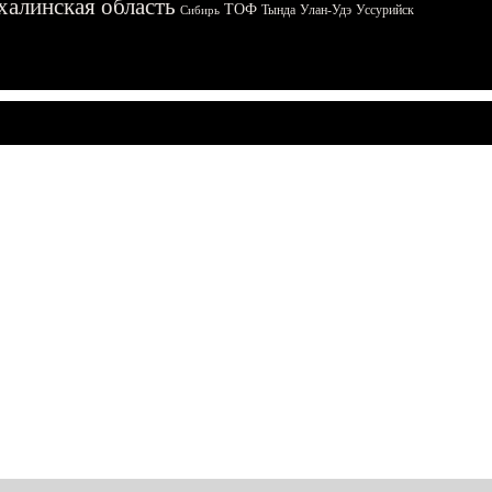
халинская область
ТОФ
Тында
Улан-Удэ
Уссурийск
Сибирь