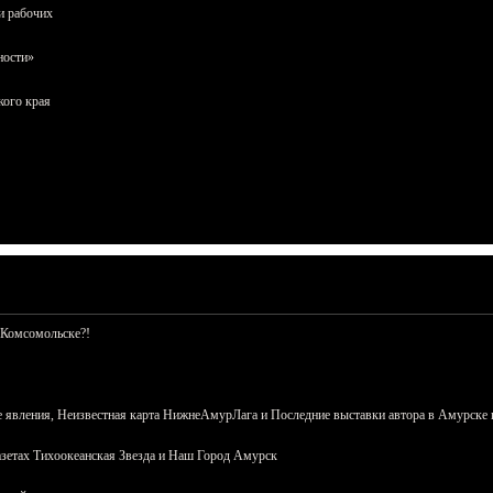
и рабочих
ности»
кого края
 Комсомольске?!
 явления, Неизвестная карта НижнеАмурЛага и Последние выставки автора в Амурске 
азетах Тихоокеанская Звезда и Наш Город Амурск