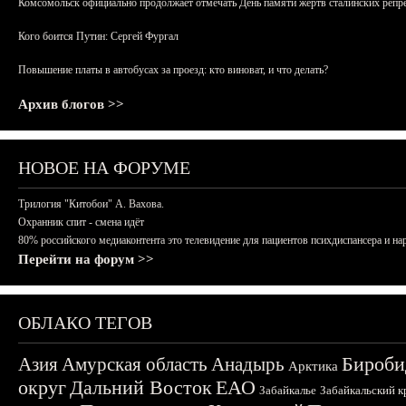
Комсомольск официально продолжает отмечать День памяти жертв сталинских репрес
Кого боится Путин: Сергей Фургал
Повышение платы в автобусах за проезд: кто виноват, и что делать?
Архив блогов >>
НОВОЕ НА ФОРУМЕ
Трилогия "Китобои" А. Вахова.
Охранник спит - смена идёт
80% российского медиаконтента это телевидение для пациентов психдиспансера и на
Перейти на форум >>
ОБЛАКО ТЕГОВ
Бироби
Азия
Амурская область
Анадырь
Арктика
округ
Дальний Восток
ЕАО
Забайкалье
Забайкальский к