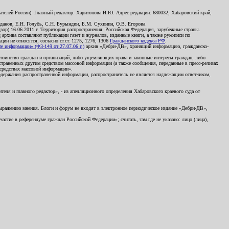
телей России). Главный редактор: Харитонова И.Ю. Адрес редакции: 680032, Хабаровский край,
данов, Е.Н. Голубь, С.Н. Бурындин, Б.М. Сухинин, О.В. Егорова
р) 16.06.2011 г. Территория распространения: Российская Федерация, зарубежные страны.
д архива составляют публикации газет и журналов, изданные книги, а также рукописи по
и не относятся, согласно ст.ст. 1275, 1276, 1306
Гражданского кодекса РФ
.
 информации» (ФЗ-149 от 27.07.06 г.)
архив «Дебри-ДВ», хранящий информацию, гражданско-
остоинство граждан и организаций, либо ущемляющих права и законные интересы граждан, либо
страненных другим средством массовой информации (а также сообщения, переданные в пресс-релизах
 средствах массовой информации».
держания распространенной информации, распространитель не является надлежащим ответчиком,
еля и главного редактор», - из апелляционного определения Хабаровского краевого суда от
 выражению мнения. Блоги и форум не входят в электронное периодическое издание «Дебри-ДВ»,
стие в референдуме граждан Российской Федерации»; считать, там где не указано: лицо (лица),