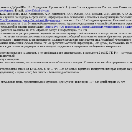
о знаком «Дебри-ДВ». 16+ Учредитель: Пронякин К.А. (член Союза журналистов России, член Союза писа
 сообщение
. E-mail:
editor@debri-dv.com
): К.А. Пронякин, И.Ю. Харитонова, А.Э. Мирмович, Ю.Н. Юрьев, Ю.В. Ковалев, Л.Н. Левина, А.Ю. Ж
 службой по надзору в сфере связи, информационных технологий и массовых коммуникаций (Роскомнадзо
5 «Об архивном деле в Российской Федерации»
, согласно п. 2 ст. 13 «Создание архивов». Основной фон
е, согласно п. 1 ст. 24 вышеобозначенного закона. Архивные документы к частной собственности редакци
ых технологий и защиты информации»
Закона РФ «Об информации, информационных технологиях и о защите
и работают на основании ст.8 «Право на доступ к информации» ФЗ-149.
етственности за распространение сведений, не соответствующих действительности и порочащих честь и д
 ...если они являются дословным воспроизведением сообщений и материалов или их фрагментов, распро
новлено и привлечено к ответственности за данное нарушение законодательства Российской Федерации о
актике применения судами Закона РФ «О средствах массовой информации», «по делам, вытекающим из со
ся в деятельность редакции, в ходе которой определяется содержание сообщений и материалов».
жит возложению на авторов, а по опубликованию опровержения, в порядке ч.2 ст.152 ГК РФ - на учредит
.В.Пестовой.
ску с авторами.
енны, соответственно, исключительно их правообладатели и авторы. Комментарии на сайте приравнены к
дерального закона от 12.06.2002 г. № 67-ФЗ «Об основных гарантиях избирательных прав и права на уча
дование) - едино - сайт, без оплаты - безвозмездно/бесплатно.
 актуальные темы, просветительские функции. Для мужчин и женщин. 16+ для детей старше 16 лет.