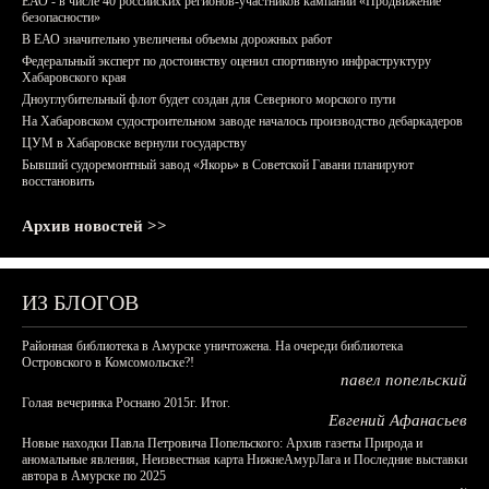
ЕАО - в числе 40 российских регионов-участников кампании «Продвижение
безопасности»
В ЕАО значительно увеличены объемы дорожных работ
Федеральный эксперт по достоинству оценил спортивную инфраструктуру
Хабаровского края
Дноуглубительный флот будет создан для Северного морского пути
На Хабаровском судостроительном заводе началось производство дебаркадеров
ЦУМ в Хабаровске вернули государству
Бывший судоремонтный завод «Якорь» в Советской Гавани планируют
восстановить
Архив новостей >>
ИЗ БЛОГОВ
Районная библиотека в Амурске уничтожена. На очереди библиотека
Островского в Комсомольске?!
павел попельский
Голая вечеринка Роснано 2015г. Итог.
Евгений Афанасьев
Новые находки Павла Петровича Попельского: Архив газеты Природа и
аномальные явления, Неизвестная карта НижнеАмурЛага и Последние выставки
автора в Амурске по 2025