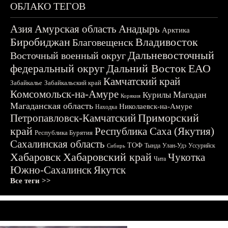
ОБЛАКО ТЕГОВ
Азия
Амурская область
Анадырь
Арктика
Биробиджан
Владивосток
Благовещенск
Дальневосточный
Восточный военный округ
федеральный округ
Дальний Восток
ЕАО
Камчатский край
Забайкалье
Забайкальский край
Комсомольск-на-Амуре
Магадан
Курилы
Корякия
Магаданская область
Николаевск-на-Амуре
Находка
Приморский
Петропавловск-Камчатский
край
Республика Саха (Якутия)
Республика Бурятия
Сахалинская область
ТОФ
Тында
Улан-Удэ
Уссурийск
Сибирь
Хабаровск
Хабаровский край
Чукотка
Чита
Южно-Сахалинск
Якутск
Все теги >>