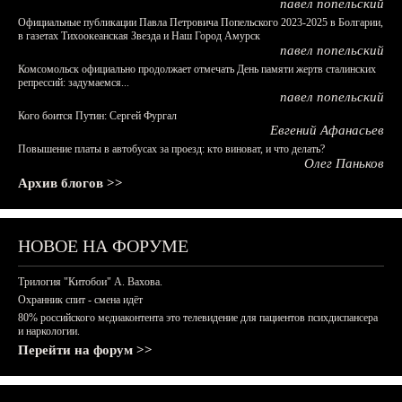
павел попельский
Официальные публикации Павла Петровича Попельского 2023-2025 в Болгарии,
в газетах Тихоокеанская Звезда и Наш Город Амурск
павел попельский
Комсомольск официально продолжает отмечать День памяти жертв сталинских
репрессий: задумаемся...
павел попельский
Кого боится Путин: Сергей Фургал
Евгений Афанасьев
Повышение платы в автобусах за проезд: кто виноват, и что делать?
Олег Паньков
Архив блогов >>
НОВОЕ НА ФОРУМЕ
Трилогия "Китобои" А. Вахова.
Охранник спит - смена идёт
80% российского медиаконтента это телевидение для пациентов психдиспансера
и наркологии.
Перейти на форум >>