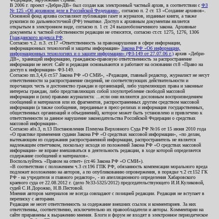
В 2006 г. проект «Дебри-ДВ» был создан как электронный частный архив, в соответствии с
ФЗ
№ 125 «Об архивном деле в Российской Федерации»
, согласно п. 2 ст. 13 «Создание архивов».
Основной фонд архива составляют публикации газет и журналов, изданные книги, а также
рукописи по дальневосточной (РФ) тематике. Доступ к архивным документам является
открытым в электронном виде, согласно п. 1 ст. 24 вышеобозначенного закона. Архивные
документы к частной собственности редакции не относятся, согласно ст.ст. 1275, 1276, 1306
Гражданского кодекса РФ
.
Согласно ч.2. п.3. ст.17 «Ответственность за правонарушения в сфере информации,
информационных технологий и защиты информации»
Закона РФ «Об информации,
информационных технологиях и о защите информации» (ФЗ-149 от 27.07.06 г.)
архив «Дебри-
ДВ», хранящий информацию, гражданско-правовую ответственность за распространение
информации не несет. Сайт и редакция основываются и работают на основании ст.8 «Право на
доступ к информации» ФЗ-149.
Согласно пп.3,4,6 ст.57 Закона РФ «О СМИ», «Редакция, главный редактор, журналист не несут
ответственности за распространение сведений, не соответствующих действительности и
порочащих честь и достоинство граждан и организаций, либо ущемляющих права и законные
интересы граждан, либо представляющих собой злоупотребление свободой массовой
информации и (или) правами журналиста: ...если они являются дословным воспроизведением
сообщений и материалов или их фрагментов, распространенных другим средством массовой
информации (а также сообщения, переданные в пресс-релизах и информация государственных,
общественных организаций и объединений), которое может быть установлено и привлечено к
ответственности за данное нарушение законодательства Российской Федерации о средствах
массовой информации».
Согласно абз.3, п.13 Постановления Пленума Верховного Суда РФ №16 от 15 июня 2010 года
«О практике применения судами Закона РФ «О средствах массовой информации», «по делам,
вытекающим из содержания распространенной информации, распространитель не является
надлежащим ответчиком, поскольку исходя из положений Закона РФ «О средствах массовой
информации» не вправе вмешиваться в деятельность редакции, в ходе которой определяется
содержание сообщений и материалов».
Воспользуйтесь «Правом на ответ» (ст.46 Закона РФ «О СМИ»).
«В соответствии с положением ч.3 ст.196 ГПК РФ, обязанность компенсации морального вреда
подлежит возложению на авторов, а по опубликованию опровержения, в порядке ч.2 ст.152 ГК
РФ - на учредителя и главного редактор», - из апелляционного определения Хабаровского
краевого суда от 22.08.2012 г. (дело №33-5325/2012) председательствующего И.И.Куликовой,
судей С.И.Дорожко, Н.В.Пестовой.
Мнения авторов материалов не всегда совпадают с позицией редакции. Редакция не вступает в
переписку с авторами.
Редакция не несет ответственность за содержание внешних ссылок и комментариев. За них
ответственны, соответственно, исключительно их правообладатели и авторы. Комментарии на
сайте приравнены к выражению мнения. Блоги и форум не входят в электронное периодическое