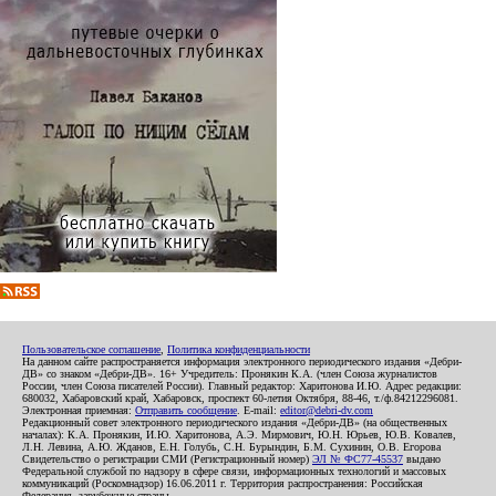
Пользовательское соглашение
,
Политика конфиденциальности
На данном сайте распространяется информация электронного периодического издания «Дебри-
ДВ» со знаком «Дебри-ДВ». 16+ Учредитель: Пронякин К.А. (член Союза журналистов
России, член Союза писателей России). Главный редактор: Харитонова И.Ю. Адрес редакции:
680032, Хабаровский край, Хабаровск, проспект 60-летия Октября, 88-46, т./ф.84212296081.
Электронная приемная:
Отправить сообщение
. E-mail:
editor@debri-dv.com
Редакционный совет электронного периодического издания «Дебри-ДВ» (на общественных
началах): К.А. Пронякин, И.Ю. Харитонова, А.Э. Мирмович, Ю.Н. Юрьев, Ю.В. Ковалев,
Л.Н. Левина, А.Ю. Жданов, Е.Н. Голубь, С.Н. Бурындин, Б.М. Сухинин, О.В. Егорова
Свидетельство о регистрации СМИ (Регистрационный номер)
ЭЛ № ФС77-45537
выдано
Федеральной службой по надзору в сфере связи, информационных технологий и массовых
коммуникаций (Роскомнадзор) 16.06.2011 г. Территория распространения: Российская
Федерация, зарубежные страны.