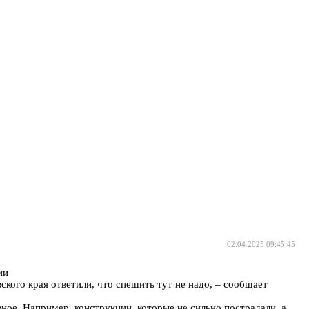
02.04.2025 09:45:45
ии
кого края ответили, что спешить тут не надо, – сообщает
ое. Например, конструкции, которые не сильно пострадали, а,