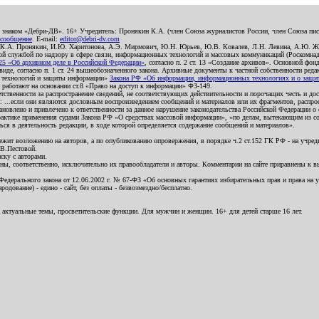
о знаком «Дебри-ДВ». 16+ Учредитель: Пронякин К.А. (член Союза журналистов России, член Союза писа
 сообщение
. E-mail:
editor@debri-dv.com
): К.А. Пронякин, И.Ю. Харитонова, А.Э. Мирмович, Ю.Н. Юрьев, Ю.В. Ковалев, Л.Н. Левина, А.Ю. Ж
 службой по надзору в сфере связи, информационных технологий и массовых коммуникаций (Роскомнадзо
5 «Об архивном деле в Российской Федерации»
, согласно п. 2 ст. 13 «Создание архивов». Основной фон
е, согласно п. 1 ст. 24 вышеобозначенного закона. Архивные документы к частной собственности редакци
ых технологий и защиты информации»
Закона РФ «Об информации, информационных технологиях и о защите
и работают на основании ст.8 «Право на доступ к информации» ФЗ-149.
етственности за распространение сведений, не соответствующих действительности и порочащих честь и д
 ...если они являются дословным воспроизведением сообщений и материалов или их фрагментов, распро
новлено и привлечено к ответственности за данное нарушение законодательства Российской Федерации о
актике применения судами Закона РФ «О средствах массовой информации», «по делам, вытекающим из со
ся в деятельность редакции, в ходе которой определяется содержание сообщений и материалов».
жит возложению на авторов, а по опубликованию опровержения, в порядке ч.2 ст.152 ГК РФ - на учредит
.В.Пестовой.
ску с авторами.
енны, соответственно, исключительно их правообладатели и авторы. Комментарии на сайте приравнены к
дерального закона от 12.06.2002 г. № 67-ФЗ «Об основных гарантиях избирательных прав и права на уча
дование) - едино - сайт, без оплаты - безвозмездно/бесплатно.
 актуальные темы, просветительские функции. Для мужчин и женщин. 16+ для детей старше 16 лет.