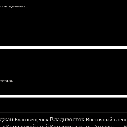
сий: задумаемся...
ркологии.
джан
Владивосток
Благовещенск
Восточный воен
Камчатский край
Комсомольск-на-Амуре