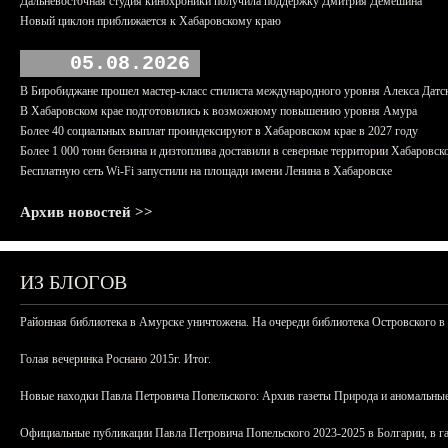
Дальневосточная студия кинохроники получила поддержку Дмитрия Демешина
Новый циклон приближается к Хабаровскому краю
05.08.2026
В Биробиджане прошел мастер-класс стилиста международного уровня Алекса Датс
В Хабаровском крае подготовились к возможному повышению уровня Амура
Более 40 социальных выплат проиндексируют в Хабаровском крае в 2027 году
Более 1 000 тонн бензина и дизтоплива доставили в северные территории Хабаровск
Бесплатную сеть Wi-Fi запустили на площади имени Ленина в Хабаровске
Архив новостей >>
ИЗ БЛОГОВ
Районная библиотека в Амурске уничтожена. На очереди библиотека Островского в
Голая вечеринка Роснано 2015г. Итог.
Новые находки Павла Петровича Попельского: Архив газеты Природа и аномальные
Официальные публикации Павла Петровича Попельского 2023-2025 в Болгарии, в г