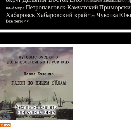
Забайкалье
Забайкальский к
Приморски
Петропавловск-Камчатский
на-Амуре
Хабаровск
Хабаровский край
Чукотка
Южн
Чита
Все теги >>