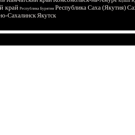
К
рай
Корякия
й край
Республика Саха (Якутия)
Са
Республика Бурятия
о-Сахалинск
Якутск