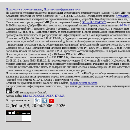
Пользовательское соглашение
,
Политика конфиденциальности
На данном сайте распространяется информация электронного периодического издания «Дебри-ДВ» с
Хабаровск, проспект 60-летия Октября, 88-46, т./ф.84212296081. Электронная приемная:
Отправить
Редакционный совет электронного периодического издания «Дебри-ДВ» (на общественных началах
Свидетельство о регистрации СМИ (Регистрационный номер)
ЭЛ № ФС77-45537
выдано Федеральной
В 2006 г. проект «Дебри-ДВ» был создан как электронный частный архив, в соответствии с
ФЗ № 12
дальневосточной (РФ) тематике. Доступ к архивным документам является открытым в электронном вид
Согласно ч.2. п.3. ст.17 «Ответственность за правонарушения в сфере информации, информационн
правовую ответственность за распространение информации не несет. Сайт и редакция основываются 
Согласно пп.3,4,6 ст.57 Закона РФ «О СМИ», «Редакция, главный редактор, журналист не несут отв
представляющих собой злоупотребление свободой массовой информации и (или) правами журналиста:
и информация государственных, общественных организаций и объединений), которое может быть уста
Согласно абз.3, п.13 Постановления Пленума Верховного Суда РФ №16 от 15 июня 2010 года «О пр
поскольку исходя из положений Закона РФ «О средствах массовой информации» не вправе вмешивать
Воспользуйтесь «Правом на ответ» (ст.46 Закона РФ «О СМИ»).
«В соответствии с положением ч.3 ст.196 ГПК РФ, обязанность компенсации морального вреда подле
22.08.2012 г. (дело №33-5325/2012) председательствующего И.И.Куликовой, судей С.И.Дорожко, Н
Мнения авторов материалов не всегда совпадают с позицией редакции. Редакция не вступает в перепи
Редакция не несет ответственность за содержание внешних ссылок и комментариев. За них ответств
ответственность за достоверность и наполняемость несут авторы.
Политические опросы/голосования проводятся согласно ч.2. ст.46 «Опросы общественного мнения» Фе
заказавшее (заказавших) проведение опроса и оплатившее (оплативших) указанную публикацию (обнаро
Часовой пояс сервера UTC+11 (AEST), фактически +8 мск.
Если вы обнаружили ошибки на сайте, пожалуйста,
сообщите нам об этом
.
Распространение информации о политической, социальной, духовной жизни общества, публикации на
СМИ не получает субсидий.
Адреса сайта:
DEBRI-DV.COM
,
DEBRI-DV.RU
.
В социальных сетях:
© Дебри-ДВ, 20.04.2006 - 2026