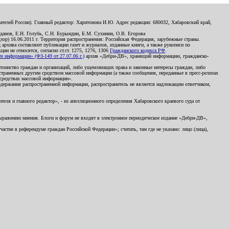
телей России). Главный редактор: Харитонова И.Ю. Адрес редакции: 680032, Хабаровский край,
данов, Е.Н. Голубь, С.Н. Бурындин, Б.М. Сухинин, О.В. Егорова
р) 16.06.2011 г. Территория распространения: Российская Федерация, зарубежные страны.
д архива составляют публикации газет и журналов, изданные книги, а также рукописи по
и не относятся, согласно ст.ст. 1275, 1276, 1306
Гражданского кодекса РФ
.
 информации» (ФЗ-149 от 27.07.06 г.)
архив «Дебри-ДВ», хранящий информацию, гражданско-
остоинство граждан и организаций, либо ущемляющих права и законные интересы граждан, либо
страненных другим средством массовой информации (а также сообщения, переданные в пресс-релизах
 средствах массовой информации».
держания распространенной информации, распространитель не является надлежащим ответчиком,
еля и главного редактор», - из апелляционного определения Хабаровского краевого суда от
 выражению мнения. Блоги и форум не входят в электронное периодическое издание «Дебри-ДВ»,
стие в референдуме граждан Российской Федерации»; считать, там где не указано: лицо (лица),