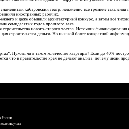
иб знаменитый хабаровский театр, неизменно все громкие заявлени
 обвинили иностранных рабочих.
режнего и даже объявили архитектурный конкурс, а затем всё тихо
чале семидесятых годов прошлого века.
 строительства нового-старого театра. Источник финансирования бы
ля строительства деньги. Но никакой более конкретной информации
артал". Нужны ли в таком количестве квартиры? Если до 40% постр
ется что в правительстве края не делают анализа, почему люди пр
в России
осле инсульта