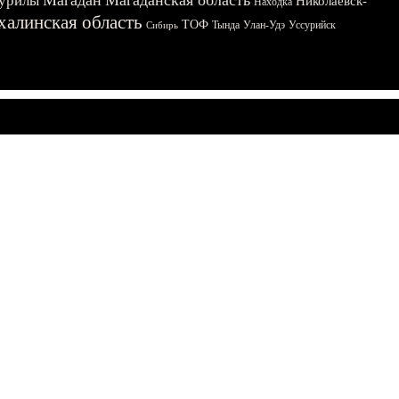
Магадан
Магаданская область
урилы
Николаевск-
Находка
халинская область
ТОФ
Тында
Улан-Удэ
Уссурийск
Сибирь