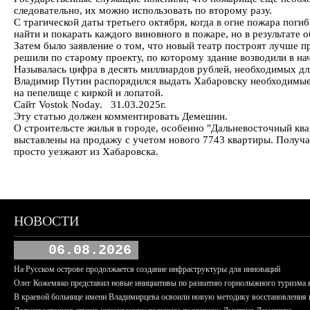
следовательно, их можно использовать по второму разу.
С трагической даты третьего октября, когда в огне пожара пог
найти и покарать каждого виновного в пожаре, но в результате
Затем было заявление о том, что новый театр построят лучше п
решили по старому проекту, по которому здание возводили в на
Называлась цифра в десять миллиардов рублей, необходимых для
Владимир Путин распорядился выдать Хабаровску необходимые д
на пепелище с киркой и лопатой.
Сайт Vostok Noday. 31.03.2025г.
Эту статью должен комментировать Демешин.
О строительсте жилья в городе, особенно "Дальневосточный кв
выставлены на продажу с учетом нового 7743 квартиры. Получа
просто уезжают из Хабаровска.
НОВОСТИ
06.08.2026
На Русском острове продолжается создание инфраструктуры для инноваций
Олег Кожемяко представил новые инициативы по развитию горнолыжного туризма 
В краевой больнице имени Владимирцева освоили новую методику восстановления п