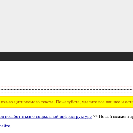
ол-во цитируемого текста. Пожалуйста, удалите всё лишнее и оста
в позаботиться о социальной инфраструктуре
>> Новый коммента
сайте
.