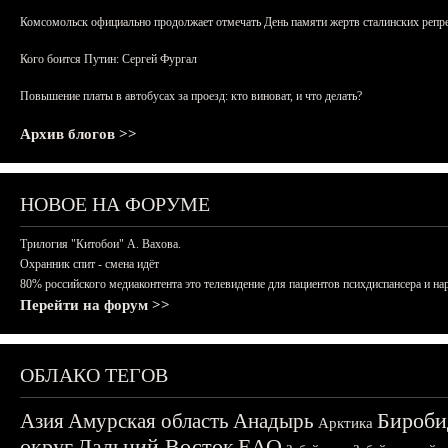
Комсомольск официально продолжает отмечать День памяти жертв сталинских репрес
Кого боится Путин: Сергей Фургал
Повышение платы в автобусах за проезд: кто виноват, и что делать?
Архив блогов >>
НОВОЕ НА ФОРУМЕ
Трилогия "Китобои" А. Вахова.
Охранник спит - смена идёт
80% российского медиаконтента это телевидение для пациентов психдиспансера и на
Перейти на форум >>
ОБЛАКО ТЕГОВ
Бироби
Азия
Амурская область
Анадырь
Арктика
округ
Дальний Восток
ЕАО