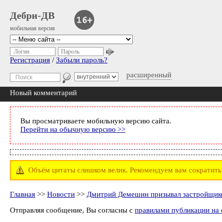
Дебри-ДВ
мобильная версия
Логин
Пароль
Регистрация
/
Забыли пароль?
расширенный
Новый комментарий
Вы просматриваете мобильную версию сайта.
Перейти на обычную версию >>
Объём цитаты слишком велик. Рекомендуем вам сократить к
Главная
>>
Новости
>>
Дмитрий Демешин призывал застройщико
Отправляя сообщение, Вы согласны с
правилами публикации на 