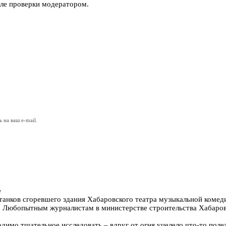
ле проверки модератором.
на ваш e-mail.
е
останков сгоревшего здания Хабаровского театра музыкальной комед
ь. Любопытным журналистам в министерстве строительства Хабаровс
мо тщательное исследовать – вдруг от огня уцелело что-то полезн