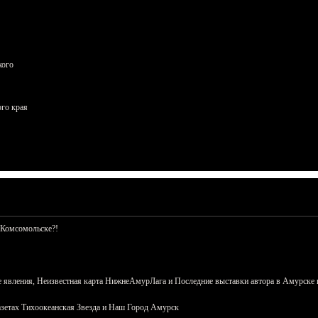
кого
ого края
 Комсомольске?!
 явления, Неизвестная карта НижнеАмурЛага и Последние выставки автора в Амурске 
азетах Тихоокеанская Звезда и Наш Город Амурск