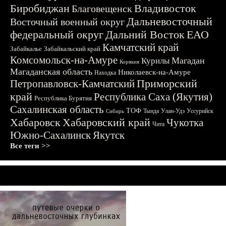
Биробиджан
Владивосток
Благовещенск
Дальневосточный
Восточный военный округ
федеральный округ
Дальний Восток
ЕАО
Камчатский край
Забайкалье
Забайкальский край
Комсомольск-на-Амуре
Магадан
Курилы
Корякия
Магаданская область
Николаевск-на-Амуре
Находка
Приморский
Петропавловск-Камчатский
край
Республика Саха (Якутия)
Республика Бурятия
Сахалинская область
ТОФ
Тында
Улан-Удэ
Уссурийск
Сибирь
Хабаровск
Хабаровский край
Чукотка
Чита
Южно-Сахалинск
Якутск
Все теги >>