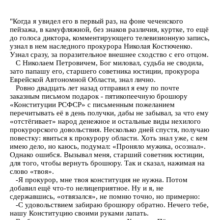
"Когда я увидел его в первый раз, на фоне чеченского
пейзажа, в камуфляжной, без знаков различия, куртке, то ещё
до голоса диктора, комментирующего телевизионную запись,
узнал в нем наследного прокурора Николая Костюченко.
Узнал сразу, за поразительное внешнее сходство с его отцом.
С Николаем Петровичем, Бог миловал, судьба не сводила,
зато папашу его, старшего советника юстиции, прокурора
Еврейской Автономной Области, знал лично.
Ровно двадцать лет назад отправил я ему по почте
заказным письмом подарок - пятикопеечную брошюру
«Конституции РСФСР» с письменным пожеланием
перечитывать её в день получки, дабы не забывал, за что ему
«отстёгивает» народ денежное и остальные виды нехилого
прокурорского довольствия. Несколько дней спустя, получаю
повестку: явиться к прокурору области. Хоть знал уже, с кем
имею дело, но каюсь, подумал: «Проняло мужика, осознал».
Однако ошибся. Вызывал меня, старший советник юстиции,
для того, чтобы вернуть брошюру. Так и сказал, нажимая на
слово «твоя».
-Я прокурор, мне твоя конституция не нужна. Потом
добавил ещё что-то нелицеприятное. Ну и я, не
сдержавшись, «отвязался», не помню точно, но примерно:
-С удовольствием забираю брошюру обратно. Нечего тебе,
нашу Конституцию своими руками лапать.