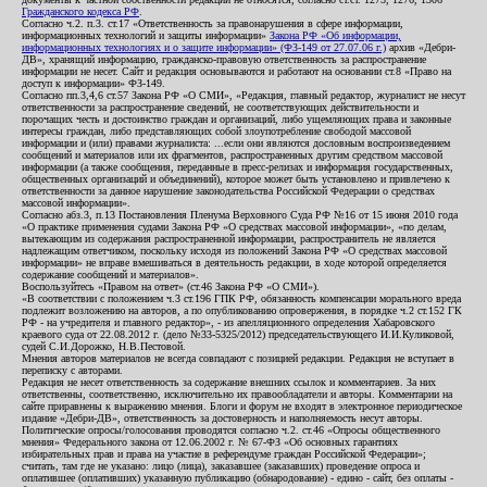
Гражданского кодекса РФ
.
Согласно ч.2. п.3. ст.17 «Ответственность за правонарушения в сфере информации,
информационных технологий и защиты информации»
Закона РФ «Об информации,
информационных технологиях и о защите информации» (ФЗ-149 от 27.07.06 г.)
архив «Дебри-
ДВ», хранящий информацию, гражданско-правовую ответственность за распространение
информации не несет. Сайт и редакция основываются и работают на основании ст.8 «Право на
доступ к информации» ФЗ-149.
Согласно пп.3,4,6 ст.57 Закона РФ «О СМИ», «Редакция, главный редактор, журналист не несут
ответственности за распространение сведений, не соответствующих действительности и
порочащих честь и достоинство граждан и организаций, либо ущемляющих права и законные
интересы граждан, либо представляющих собой злоупотребление свободой массовой
информации и (или) правами журналиста: ...если они являются дословным воспроизведением
сообщений и материалов или их фрагментов, распространенных другим средством массовой
информации (а также сообщения, переданные в пресс-релизах и информация государственных,
общественных организаций и объединений), которое может быть установлено и привлечено к
ответственности за данное нарушение законодательства Российской Федерации о средствах
массовой информации».
Согласно абз.3, п.13 Постановления Пленума Верховного Суда РФ №16 от 15 июня 2010 года
«О практике применения судами Закона РФ «О средствах массовой информации», «по делам,
вытекающим из содержания распространенной информации, распространитель не является
надлежащим ответчиком, поскольку исходя из положений Закона РФ «О средствах массовой
информации» не вправе вмешиваться в деятельность редакции, в ходе которой определяется
содержание сообщений и материалов».
Воспользуйтесь «Правом на ответ» (ст.46 Закона РФ «О СМИ»).
«В соответствии с положением ч.3 ст.196 ГПК РФ, обязанность компенсации морального вреда
подлежит возложению на авторов, а по опубликованию опровержения, в порядке ч.2 ст.152 ГК
РФ - на учредителя и главного редактор», - из апелляционного определения Хабаровского
краевого суда от 22.08.2012 г. (дело №33-5325/2012) председательствующего И.И.Куликовой,
судей С.И.Дорожко, Н.В.Пестовой.
Мнения авторов материалов не всегда совпадают с позицией редакции. Редакция не вступает в
переписку с авторами.
Редакция не несет ответственность за содержание внешних ссылок и комментариев. За них
ответственны, соответственно, исключительно их правообладатели и авторы. Комментарии на
сайте приравнены к выражению мнения. Блоги и форум не входят в электронное периодическое
издание «Дебри-ДВ», ответственность за достоверность и наполняемость несут авторы.
Политические опросы/голосования проводятся согласно ч.2. ст.46 «Опросы общественного
мнения» Федерального закона от 12.06.2002 г. № 67-ФЗ «Об основных гарантиях
избирательных прав и права на участие в референдуме граждан Российской Федерации»;
считать, там где не указано: лицо (лица), заказавшее (заказавших) проведение опроса и
оплатившее (оплативших) указанную публикацию (обнародование) - едино - сайт, без оплаты -