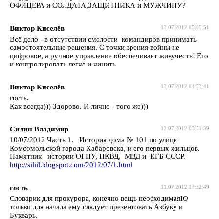
ОФИЦЕРА и СОЛДАТА,ЗАЩИТНИКА и МУЖЧИНУ?
Виктор Киселёв
13.07.2012 05:05:51
Всё дело - в отсутствии смелости командиров принимать
самостоятельные решения. С точки зрения войны не
цифровое, а ручное управление обеспечивает живучесть! Его
и контролировать легче и чинить.
Виктор Киселёв
13.07.2012 04:53:41
гость.
Как всегда))) Здорово. И лично - того же)))
Силин Владимир
12.07.2012 03:51:39
10/07/2012 Часть 1. История дома № 101 по улице
Комсомольской города Хабаровска, и его первых жильцов.
Памятник истории ОГПУ, НКВД, МВД и КГБ СССР.
http://siliil.blogspot.com/2012/07/1.html
гость
11.07.2012 17:52:49
Словарик для прокурора, конечно вещь необходимаяЮ
только для начала ему слкдует презентовать Азбуку и
Букварь.