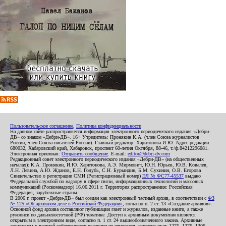
Пользовательское соглашение
,
Политика конфиденциальности
На данном сайте распространяется информация электронного периодического издания «Дебри-
ДВ» со знаком «Дебри-ДВ». 16+ Учредитель: Пронякин К.А. (член Союза журналистов
России, член Союза писателей России). Главный редактор: Харитонова И.Ю. Адрес редакции:
680032, Хабаровский край, Хабаровск, проспект 60-летия Октября, 88-46, т./ф.84212296081.
Электронная приемная:
Отправить сообщение
. E-mail:
editor@debri-dv.com
Редакционный совет электронного периодического издания «Дебри-ДВ» (на общественных
началах): К.А. Пронякин, И.Ю. Харитонова, А.Э. Мирмович, Ю.Н. Юрьев, Ю.В. Ковалев,
Л.Н. Левина, А.Ю. Жданов, Е.Н. Голубь, С.Н. Бурындин, Б.М. Сухинин, О.В. Егорова
Свидетельство о регистрации СМИ (Регистрационный номер)
ЭЛ № ФС77-45537
выдано
Федеральной службой по надзору в сфере связи, информационных технологий и массовых
коммуникаций (Роскомнадзор) 16.06.2011 г. Территория распространения: Российская
Федерация, зарубежные страны.
В 2006 г. проект «Дебри-ДВ» был создан как электронный частный архив, в соответствии с
ФЗ
№ 125 «Об архивном деле в Российской Федерации»
, согласно п. 2 ст. 13 «Создание архивов».
Основной фонд архива составляют публикации газет и журналов, изданные книги, а также
рукописи по дальневосточной (РФ) тематике. Доступ к архивным документам является
открытым в электронном виде, согласно п. 1 ст. 24 вышеобозначенного закона. Архивные
документы к частной собственности редакции не относятся, согласно ст.ст. 1275, 1276, 1306