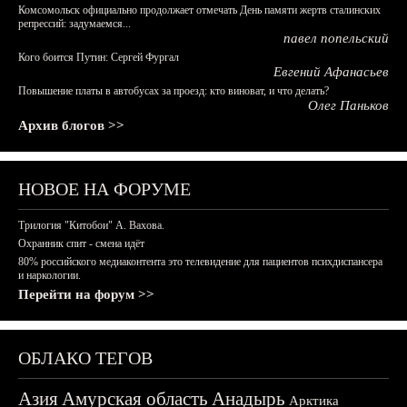
Комсомольск официально продолжает отмечать День памяти жертв сталинских
репрессий: задумаемся...
павел попельский
Кого боится Путин: Сергей Фургал
Евгений Афанасьев
Повышение платы в автобусах за проезд: кто виноват, и что делать?
Олег Паньков
Архив блогов >>
НОВОЕ НА ФОРУМЕ
Трилогия "Китобои" А. Вахова.
Охранник спит - смена идёт
80% российского медиаконтента это телевидение для пациентов психдиспансера
и наркологии.
Перейти на форум >>
ОБЛАКО ТЕГОВ
Азия
Амурская область
Анадырь
Арктика