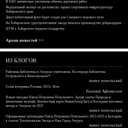
В ЕАО значительно увеличены объемы дорожных работ
Федеральный эксперт по достоинству оценил спортивную инфраструктуру
Хабаровского края
Дноуглубительный флот будет создан для Северного морского пути
На Хабаровском судостроительном заводе началось производство дебаркадеров
ЦУМ в Хабаровске вернули государству
Архив новостей >>
ИЗ БЛОГОВ
Районная библиотека в Амурске уничтожена. На очереди библиотека
Островского в Комсомольске?!
павел попельский
Голая вечеринка Роснано 2015г. Итог.
Евгений Афанасьев
Новые находки Павла Петровича Попельского: Архив газеты Природа и
аномальные явления, Неизвестная карта НижнеАмурЛага и Последние выставки
автора в Амурске по 2025
павел попельский
Официальные публикации Павла Петровича Попельского 2023-2025 в Болгарии,
в газетах Тихоокеанская Звезда и Наш Город Амурск
павел попельский