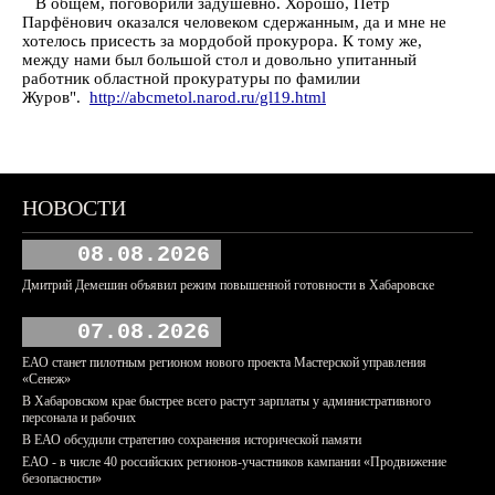
В общем, поговорили задушевно. Хорошо, Пётр
Парфёнович оказался человеком сдержанным, да и мне не
хотелось присесть за мордобой прокурора. К тому же,
между нами был большой стол и довольно упитанный
работник областной прокуратуры по фамилии
Журов".
http://abcmetol.narod.ru/gl19.html
НОВОСТИ
08.08.2026
Дмитрий Демешин объявил режим повышенной готовности в Хабаровске
07.08.2026
ЕАО станет пилотным регионом нового проекта Мастерской управления
«Сенеж»
В Хабаровском крае быстрее всего растут зарплаты у административного
персонала и рабочих
В ЕАО обсудили стратегию сохранения исторической памяти
ЕАО - в числе 40 российских регионов-участников кампании «Продвижение
безопасности»