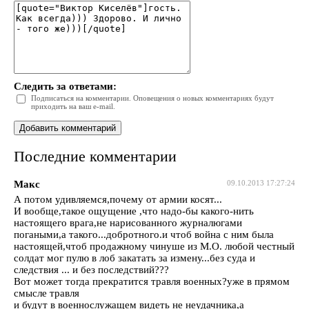
Следить за ответами:
Подписаться на комментарии. Оповещения о новых комментариях будут
приходить на ваш e-mail.
Последние комментарии
Макс
09.10.2013 17:27:24
А потом удивляемся,почему от армии косят...
И вообще,такое ощущение ,что надо-бы какого-нить
настоящего врага,не нарисованного журналюгами
погаными,а такого...добротного.и чтоб война с ним была
настоящей,чтоб продажному чинуше из М.О. любой честный
солдат мог пулю в лоб закатать за измену...без суда и
следствия ... и без последствий???
Вот может тогда прекратится травля военных?уже в прямом
смысле травля
и будут в военнослужащем видеть не неудачника,а