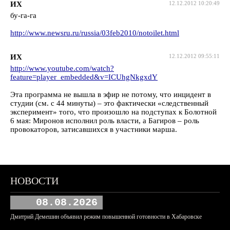
ИХ
12.12.2012 10:20:49
бу-га-га
http://www.newsru.ru/russia/03feb2010/notoilet.html
ИХ
12.12.2012 09:55:11
http://www.youtube.com/watch?
feature=player_embedded&v=ICUhgNkgxdY
Эта программа не вышла в эфир не потому, что инцидент в
студии (см. с 44 минуты) – это фактически «следственный
эксперимент» того, что произошло на подступах к Болотной
6 мая: Миронов исполнил роль власти, а Багиров – роль
провокаторов, затисавшихся в участники марша.
НОВОСТИ
08.08.2026
Дмитрий Демешин объявил режим повышенной готовности в Хабаровске