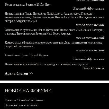
Голая вечеринка Роснано 2015г. Итог.
Евгений Афанасьев
Новые находки Павла Петровича Попельского: Архив газеты Природа и
аномальные явления, Неизвестная карта НижнеАмурЛага и Последние выставки
автора в Амурске по 2025
павел попельский
Официальные публикации Павла Петровича Попельского 2023-2025 в Болгарии,
в газетах Тихоокеанская Звезда и Наш Город Амурск
павел попельский
Комсомольск официально продолжает отмечать День памяти жертв сталинских
репрессий: задумаемся...
павел попельский
Кого боится Путин: Сергей Фургал
Евгений Афанасьев
Повышение платы в автобусах за проезд: кто виноват, и что делать?
Олег Паньков
Архив блогов >>
НОВОЕ НА ФОРУМЕ
Трилогия "Китобои" А. Вахова.
Охранник спит - смена идёт