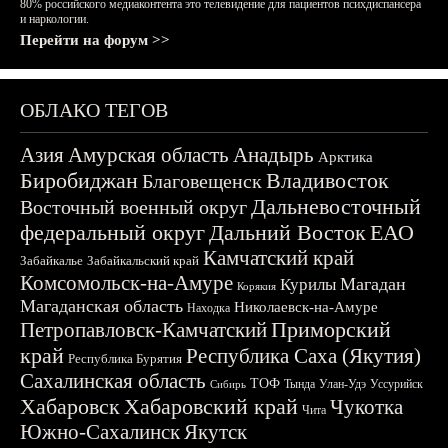
80% российского медиаконтента это телевидение для пациентов психдиспансера
и наркологии.
Перейти на форум >>
ОБЛАКО ТЕГОВ
Азия
Амурская область
Анадырь
Арктика
Биробиджан
Владивосток
Благовещенск
Дальневосточный
Восточный военный округ
федеральный округ
Дальний Восток
ЕАО
Камчатский край
Забайкалье
Забайкальский край
Комсомольск-на-Амуре
Магадан
Курилы
Корякия
Магаданская область
Николаевск-на-Амуре
Находка
Приморский
Петропавловск-Камчатский
край
Республика Саха (Якутия)
Республика Бурятия
Сахалинская область
ТОФ
Тында
Улан-Удэ
Уссурийск
Сибирь
Хабаровск
Хабаровский край
Чукотка
Чита
Южно-Сахалинск
Якутск