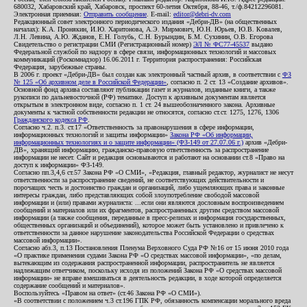
680032, Хабаровский край, Хабаровск, проспект 60-летия Октября, 88-46, т./ф.84212296081.
Электронная приемная:
Отправить сообщение
. E-mail:
editor@debri-dv.com
Редакционный совет электронного периодического издания «Дебри-ДВ» (на общественных
началах): К.А. Пронякин, И.Ю. Харитонова, А.Э. Мирмович, Ю.Н. Юрьев, Ю.В. Ковалев,
Л.Н. Левина, А.Ю. Жданов, Е.Н. Голубь, С.Н. Бурындин, Б.М. Сухинин, О.В. Егорова
Свидетельство о регистрации СМИ (Регистрационный номер)
ЭЛ № ФС77-45537
выдано
Федеральной службой по надзору в сфере связи, информационных технологий и массовых
коммуникаций (Роскомнадзор) 16.06.2011 г. Территория распространения: Российская
Федерация, зарубежные страны.
В 2006 г. проект «Дебри-ДВ» был создан как электронный частный архив, в соответствии с
ФЗ
№ 125 «Об архивном деле в Российской Федерации»
, согласно п. 2 ст. 13 «Создание архивов».
Основной фонд архива составляют публикации газет и журналов, изданные книги, а также
рукописи по дальневосточной (РФ) тематике. Доступ к архивным документам является
открытым в электронном виде, согласно п. 1 ст. 24 вышеобозначенного закона. Архивные
документы к частной собственности редакции не относятся, согласно ст.ст. 1275, 1276, 1306
Гражданского кодекса РФ
.
Согласно ч.2. п.3. ст.17 «Ответственность за правонарушения в сфере информации,
информационных технологий и защиты информации»
Закона РФ «Об информации,
информационных технологиях и о защите информации» (ФЗ-149 от 27.07.06 г.)
архив «Дебри-
ДВ», хранящий информацию, гражданско-правовую ответственность за распространение
информации не несет. Сайт и редакция основываются и работают на основании ст.8 «Право на
доступ к информации» ФЗ-149.
Согласно пп.3,4,6 ст.57 Закона РФ «О СМИ», «Редакция, главный редактор, журналист не несут
ответственности за распространение сведений, не соответствующих действительности и
порочащих честь и достоинство граждан и организаций, либо ущемляющих права и законные
интересы граждан, либо представляющих собой злоупотребление свободой массовой
информации и (или) правами журналиста: ...если они являются дословным воспроизведением
сообщений и материалов или их фрагментов, распространенных другим средством массовой
информации (а также сообщения, переданные в пресс-релизах и информация государственных,
общественных организаций и объединений), которое может быть установлено и привлечено к
ответственности за данное нарушение законодательства Российской Федерации о средствах
массовой информации».
Согласно абз.3, п.13 Постановления Пленума Верховного Суда РФ №16 от 15 июня 2010 года
«О практике применения судами Закона РФ «О средствах массовой информации», «по делам,
вытекающим из содержания распространенной информации, распространитель не является
надлежащим ответчиком, поскольку исходя из положений Закона РФ «О средствах массовой
информации» не вправе вмешиваться в деятельность редакции, в ходе которой определяется
содержание сообщений и материалов».
Воспользуйтесь «Правом на ответ» (ст.46 Закона РФ «О СМИ»).
«В соответствии с положением ч.3 ст.196 ГПК РФ, обязанность компенсации морального вреда