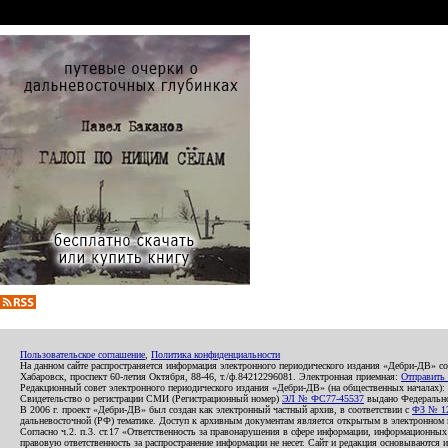
Пользовательское соглашение
,
Политика конфиденциальности
На данном сайте распространяется информация электронного периодического издания «Дебри-ДВ» с
Хабаровск, проспект 60-летия Октября, 88-46, т./ф.84212296081. Электронная приемная:
Отправить
Редакционный совет электронного периодического издания «Дебри-ДВ» (на общественных началах
Свидетельство о регистрации СМИ (Регистрационный номер)
ЭЛ № ФС77-45537
выдано Федеральной
В 2006 г. проект «Дебри-ДВ» был создан как электронный частный архив, в соответствии с
ФЗ № 12
дальневосточной (РФ) тематике. Доступ к архивным документам является открытым в электронном вид
Согласно ч.2. п.3. ст.17 «Ответственность за правонарушения в сфере информации, информационн
правовую ответственность за распространение информации не несет. Сайт и редакция основываются 