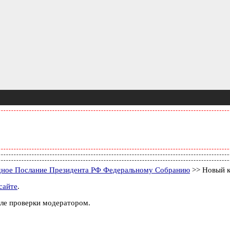
дное Послание Президента РФ Федеральному Собранию
>> Новый 
сайте
.
ле проверки модератором.