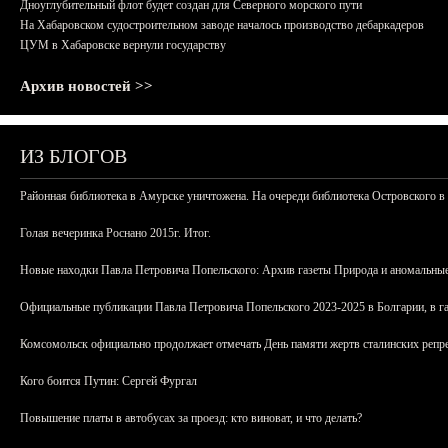
Дноуглубительный флот будет создан для Северного морского пути
На Хабаровском судостроительном заводе началось производство дебаркадеров
ЦУМ в Хабаровске вернули государству
Архив новостей >>
ИЗ БЛОГОВ
Районная библиотека в Амурске уничтожена. На очереди библиотека Островского в
Голая вечеринка Роснано 2015г. Итог.
Новые находки Павла Петровича Попельского: Архив газеты Природа и аномальные
Официальные публикации Павла Петровича Попельского 2023-2025 в Болгарии, в г
Комсомольск официально продолжает отмечать День памяти жертв сталинских репрес
Кого боится Путин: Сергей Фургал
Повышение платы в автобусах за проезд: кто виноват, и что делать?