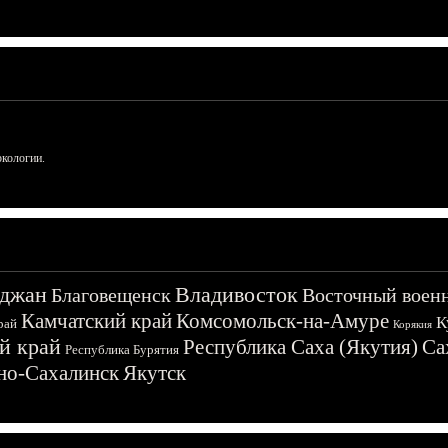
ркологии.
джан
Владивосток
Благовещенск
Восточный воен
Камчатский край
Комсомольск-на-Амуре
К
рай
Корякия
й край
Республика Саха (Якутия)
Са
Республика Бурятия
о-Сахалинск
Якутск