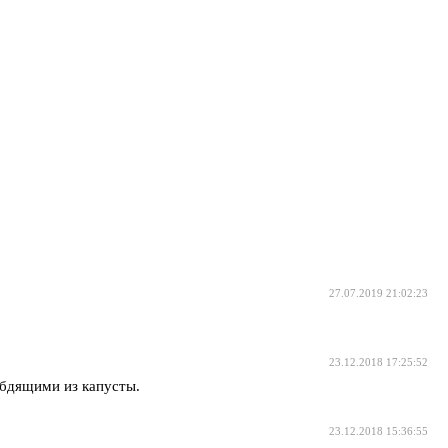
27.07.2019 21:02:23
23.12.2018 17:25:52
 бдящими из капусты.
23.12.2018 15:36:55