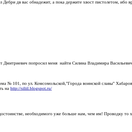
л Дебри дв вас обнадежит, а пока держите хвост пистолетом, ибо в
рт Дмитриевич попросил меня найти Силина Владимира Васильевича!
ома № 101, по ул. Комсомольской,"Города воинской славы" Хабар
ть на
http://siliil.blogspot.ru/
м достоинстве, необходимого уже больше нам, чем им! Проводку то 