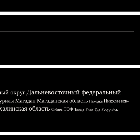
Дальневосточный федеральный
ный округ
Магадан
Магаданская область
урилы
Николаевск-
Находка
халинская область
ТОФ
Тында
Улан-Удэ
Уссурийск
Сибирь