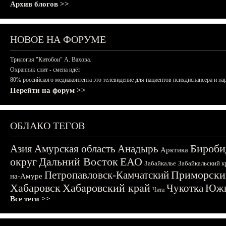
Архив блогов >>
НОВОЕ НА ФОРУМЕ
Трилогия "Китобои" А. Вахова.
Охранник спит - смена идёт
80% российского медиаконтента это телевидение для пациентов психдиспансера и на
Перейти на форум >>
ОБЛАКО ТЕГОВ
Бироби
Азия
Амурская область
Анадырь
Арктика
округ
Дальний Восток
ЕАО
Забайкалье
Забайкальский к
Приморски
Петропавловск-Камчатский
на-Амуре
Хабаровск
Хабаровский край
Чукотка
Южн
Чита
Все теги >>