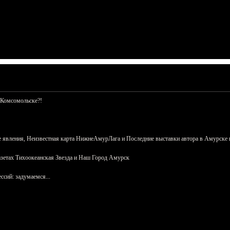
 Комсомольске?!
 явления, Неизвестная карта НижнеАмурЛага и Последние выставки автора в Амурске 
азетах Тихоокеанская Звезда и Наш Город Амурск
сий: задумаемся...