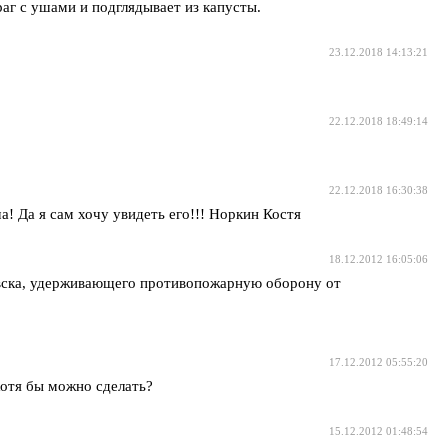
раг с ушами и подглядывает из капусты.
23.12.2018 14:13:21
22.12.2018 18:49:14
22.12.2018 16:30:38
 Да я сам хочу увидеть его!!! Норкин Костя
18.12.2012 16:05:06
овска, удерживающего противопожарную оборону от
17.12.2012 05:55:20
хотя бы можно сделать?
15.12.2012 01:48:54