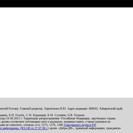
телей России). Главный редактор: Харитонова И.Ю. Адрес редакции: 680032, Хабаровский край,
данов, Е.Н. Голубь, С.Н. Бурындин, Б.М. Сухинин, О.В. Егорова
р) 16.06.2011 г. Территория распространения: Российская Федерация, зарубежные страны.
д архива составляют публикации газет и журналов, изданные книги, а также рукописи по
и не относятся, согласно ст.ст. 1275, 1276, 1306
Гражданского кодекса РФ
.
 информации» (ФЗ-149 от 27.07.06 г.)
архив «Дебри-ДВ», хранящий информацию, гражданско-