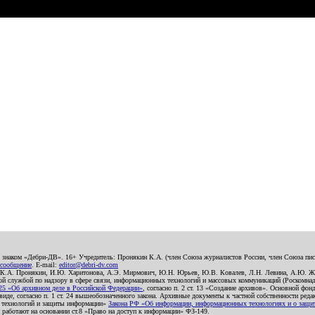
о знаком «Дебри-ДВ». 16+ Учредитель: Пронякин К.А. (член Союза журналистов России, член Союза писа
 сообщение
. E-mail:
editor@debri-dv.com
): К.А. Пронякин, И.Ю. Харитонова, А.Э. Мирмович, Ю.Н. Юрьев, Ю.В. Ковалев, Л.Н. Левина, А.Ю. Ж
 службой по надзору в сфере связи, информационных технологий и массовых коммуникаций (Роскомнадзо
5 «Об архивном деле в Российской Федерации»
, согласно п. 2 ст. 13 «Создание архивов». Основной фон
е, согласно п. 1 ст. 24 вышеобозначенного закона. Архивные документы к частной собственности редакци
ых технологий и защиты информации»
Закона РФ «Об информации, информационных технологиях и о защите
и работают на основании ст.8 «Право на доступ к информации» ФЗ-149.