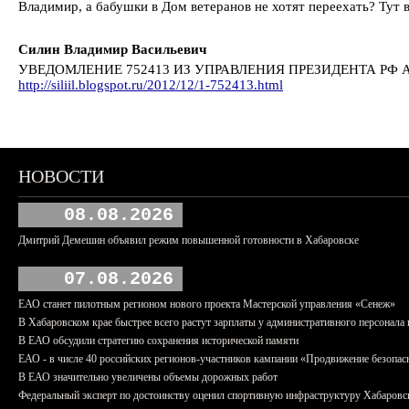
Владимир, а бабушки в Дом ветеранов не хотят переехать? Тут 
Силин Владимир Васильевич
УВЕДОМЛЕНИЕ 752413 ИЗ УПРАВЛЕНИЯ ПРЕЗИДЕНТА РФ 
http://siliil.blogspot.ru/2012/12/1-752413.html
НОВОСТИ
08.08.2026
Дмитрий Демешин объявил режим повышенной готовности в Хабаровске
07.08.2026
ЕАО станет пилотным регионом нового проекта Мастерской управления «Сенеж»
В Хабаровском крае быстрее всего растут зарплаты у административного персонала 
В ЕАО обсудили стратегию сохранения исторической памяти
ЕАО - в числе 40 российских регионов-участников кампании «Продвижение безопас
В ЕАО значительно увеличены объемы дорожных работ
Федеральный эксперт по достоинству оценил спортивную инфраструктуру Хабаровс