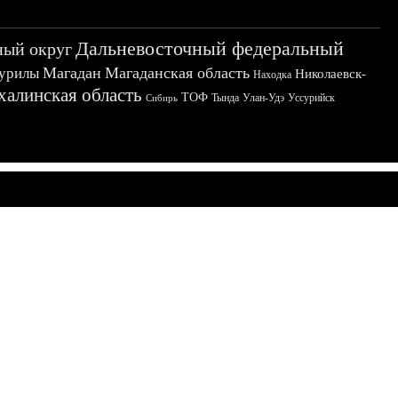
Дальневосточный федеральный
ный округ
Магадан
Магаданская область
урилы
Николаевск-
Находка
халинская область
ТОФ
Тында
Улан-Удэ
Уссурийск
Сибирь