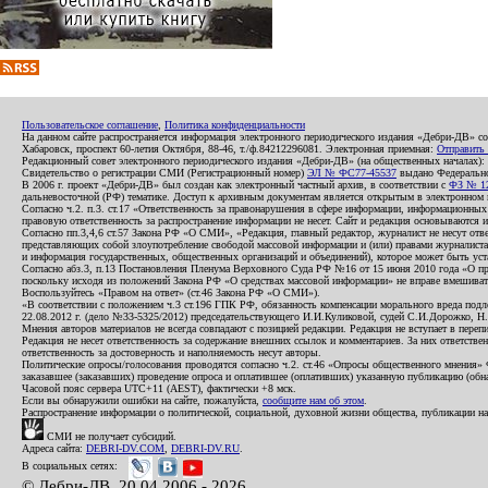
Пользовательское соглашение
,
Политика конфиденциальности
На данном сайте распространяется информация электронного периодического издания «Дебри-ДВ» с
Хабаровск, проспект 60-летия Октября, 88-46, т./ф.84212296081. Электронная приемная:
Отправить
Редакционный совет электронного периодического издания «Дебри-ДВ» (на общественных началах
Свидетельство о регистрации СМИ (Регистрационный номер)
ЭЛ № ФС77-45537
выдано Федеральной
В 2006 г. проект «Дебри-ДВ» был создан как электронный частный архив, в соответствии с
ФЗ № 12
дальневосточной (РФ) тематике. Доступ к архивным документам является открытым в электронном вид
Согласно ч.2. п.3. ст.17 «Ответственность за правонарушения в сфере информации, информационн
правовую ответственность за распространение информации не несет. Сайт и редакция основываются 
Согласно пп.3,4,6 ст.57 Закона РФ «О СМИ», «Редакция, главный редактор, журналист не несут отв
представляющих собой злоупотребление свободой массовой информации и (или) правами журналиста:
и информация государственных, общественных организаций и объединений), которое может быть уста
Согласно абз.3, п.13 Постановления Пленума Верховного Суда РФ №16 от 15 июня 2010 года «О пр
поскольку исходя из положений Закона РФ «О средствах массовой информации» не вправе вмешивать
Воспользуйтесь «Правом на ответ» (ст.46 Закона РФ «О СМИ»).
«В соответствии с положением ч.3 ст.196 ГПК РФ, обязанность компенсации морального вреда подле
22.08.2012 г. (дело №33-5325/2012) председательствующего И.И.Куликовой, судей С.И.Дорожко, Н
Мнения авторов материалов не всегда совпадают с позицией редакции. Редакция не вступает в перепи
Редакция не несет ответственность за содержание внешних ссылок и комментариев. За них ответств
ответственность за достоверность и наполняемость несут авторы.
Политические опросы/голосования проводятся согласно ч.2. ст.46 «Опросы общественного мнения» Фе
заказавшее (заказавших) проведение опроса и оплатившее (оплативших) указанную публикацию (обнаро
Часовой пояс сервера UTC+11 (AEST), фактически +8 мск.
Если вы обнаружили ошибки на сайте, пожалуйста,
сообщите нам об этом
.
Распространение информации о политической, социальной, духовной жизни общества, публикации на
СМИ не получает субсидий.
Адреса сайта:
DEBRI-DV.COM
,
DEBRI-DV.RU
.
В социальных сетях:
© Дебри-ДВ, 20.04.2006 - 2026