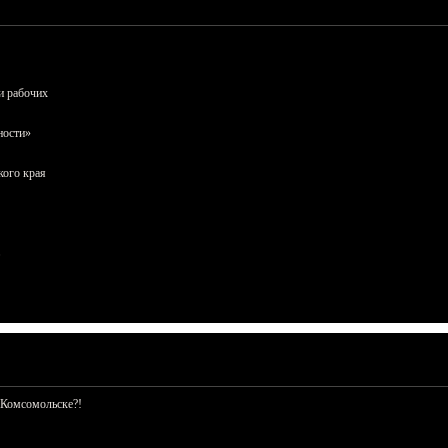
и рабочих
ности»
кого края
 Комсомольске?!