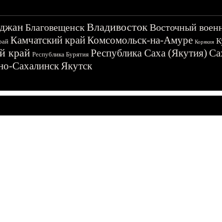
джан
Владивосток
Благовещенск
Восточный воен
Камчатский край
Комсомольск-на-Амуре
К
рай
Корякия
й край
Республика Саха (Якутия)
Са
Республика Бурятия
о-Сахалинск
Якутск