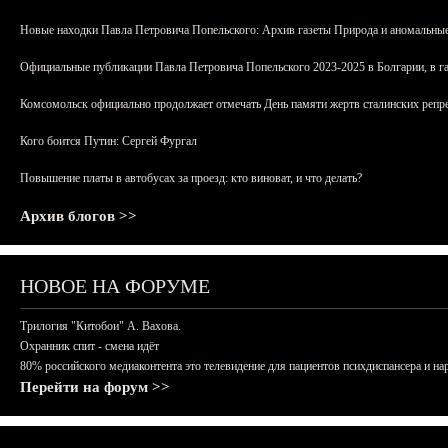
Новые находки Павла Петровича Попельского: Архив газеты Природа и аномальные
Официальные публикации Павла Петровича Попельского 2023-2025 в Болгарии, в г
Комсомольск официально продолжает отмечать День памяти жертв сталинских репрес
Кого боится Путин: Сергей Фургал
Повышение платы в автобусах за проезд: кто виноват, и что делать?
Архив блогов >>
НОВОЕ НА ФОРУМЕ
Трилогия "Китобои" А. Вахова.
Охранник спит - смена идёт
80% российского медиаконтента это телевидение для пациентов психдиспансера и на
Перейти на форум >>