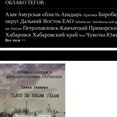
ОБЛАКО ТЕГОВ
Бироби
Азия
Амурская область
Анадырь
Арктика
округ
Дальний Восток
ЕАО
Забайкалье
Забайкальский к
Приморски
Петропавловск-Камчатский
на-Амуре
Хабаровск
Хабаровский край
Чукотка
Южн
Чита
Все теги >>