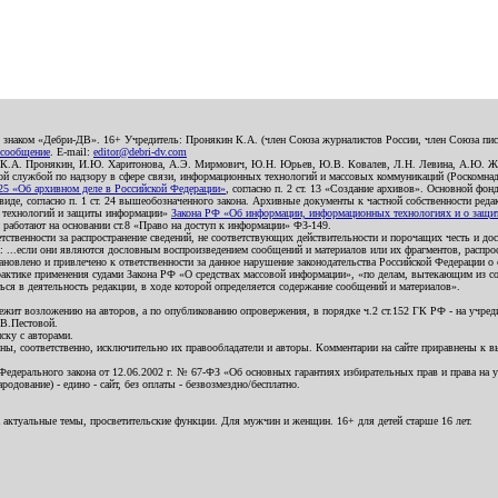
о знаком «Дебри-ДВ». 16+ Учредитель: Пронякин К.А. (член Союза журналистов России, член Союза писа
 сообщение
. E-mail:
editor@debri-dv.com
): К.А. Пронякин, И.Ю. Харитонова, А.Э. Мирмович, Ю.Н. Юрьев, Ю.В. Ковалев, Л.Н. Левина, А.Ю. Ж
 службой по надзору в сфере связи, информационных технологий и массовых коммуникаций (Роскомнадзо
5 «Об архивном деле в Российской Федерации»
, согласно п. 2 ст. 13 «Создание архивов». Основной фон
е, согласно п. 1 ст. 24 вышеобозначенного закона. Архивные документы к частной собственности редакци
ых технологий и защиты информации»
Закона РФ «Об информации, информационных технологиях и о защите
и работают на основании ст.8 «Право на доступ к информации» ФЗ-149.
етственности за распространение сведений, не соответствующих действительности и порочащих честь и д
 ...если они являются дословным воспроизведением сообщений и материалов или их фрагментов, распро
новлено и привлечено к ответственности за данное нарушение законодательства Российской Федерации о
актике применения судами Закона РФ «О средствах массовой информации», «по делам, вытекающим из со
ся в деятельность редакции, в ходе которой определяется содержание сообщений и материалов».
жит возложению на авторов, а по опубликованию опровержения, в порядке ч.2 ст.152 ГК РФ - на учредит
.В.Пестовой.
ску с авторами.
енны, соответственно, исключительно их правообладатели и авторы. Комментарии на сайте приравнены к
дерального закона от 12.06.2002 г. № 67-ФЗ «Об основных гарантиях избирательных прав и права на уча
дование) - едино - сайт, без оплаты - безвозмездно/бесплатно.
 актуальные темы, просветительские функции. Для мужчин и женщин. 16+ для детей старше 16 лет.