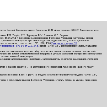
телей России). Главный редактор: Харитонова И.Ю. Адрес редакции: 680032, Хабаровский край,
данов, Е.Н. Голубь, С.Н. Бурындин, Б.М. Сухинин, О.В. Егорова
р) 16.06.2011 г. Территория распространения: Российская Федерация, зарубежные страны.
д архива составляют публикации газет и журналов, изданные книги, а также рукописи по
и не относятся, согласно ст.ст. 1275, 1276, 1306
Гражданского кодекса РФ
.
 информации» (ФЗ-149 от 27.07.06 г.)
архив «Дебри-ДВ», хранящий информацию, гражданско-
остоинство граждан и организаций, либо ущемляющих права и законные интересы граждан, либо
страненных другим средством массовой информации (а также сообщения, переданные в пресс-релизах
 средствах массовой информации».
держания распространенной информации, распространитель не является надлежащим ответчиком,
еля и главного редактор», - из апелляционного определения Хабаровского краевого суда от
 выражению мнения. Блоги и форум не входят в электронное периодическое издание «Дебри-ДВ»,
стие в референдуме граждан Российской Федерации»; считать, там где не указано: лицо (лица),