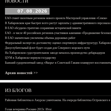
НОВОСТИ
07.08.2026
ЕАО станет пилотным регионом нового проекта Мастерской управления «Сенеж»
В Хабаровском крае быстрее всего растут зарплаты у административного персонала 
В ЕАО обсудили стратегию сохранения исторической памяти
ЕАО - в числе 40 российских регионов-участников кампании «Продвижение безопас
В ЕАО значительно увеличены объемы дорожных работ
Федеральный эксперт по достоинству оценил спортивную инфраструктуру Хабаровс
Дноуглубительный флот будет создан для Северного морского пути
На Хабаровском судостроительном заводе началось производство дебаркадеров
ЦУМ в Хабаровске вернули государству
Бывший судоремонтный завод «Якорь» в Советской Гавани планируют восстановить
Архив новостей >>
ИЗ БЛОГОВ
Районная библиотека в Амурске уничтожена. На очереди библиотека Островского в
Голая вечеринка Роснано 2015г. Итог.