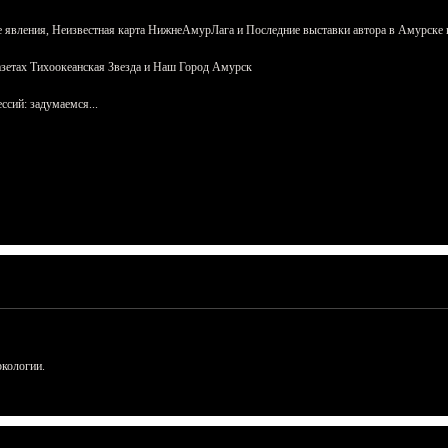
 явления, Неизвестная карта НижнеАмурЛага и Последние выставки автора в Амурске 
азетах Тихоокеанская Звезда и Наш Город Амурск
сий: задумаемся...
ркологии.