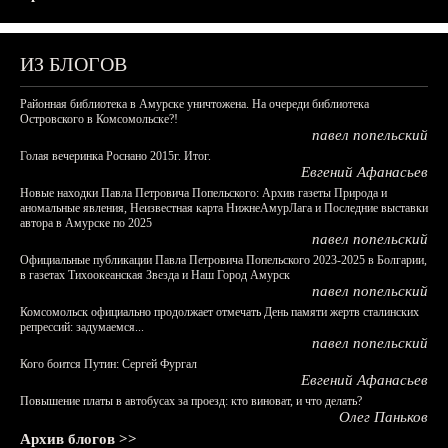
ИЗ БЛОГОВ
Районная библиотека в Амурске уничтожена. На очереди библиотека
Островского в Комсомольске?!
павел попельский
Голая вечеринка Роснано 2015г. Итог.
Евгений Афанасьев
Новые находки Павла Петровича Попельского: Архив газеты Природа и
аномальные явления, Неизвестная карта НижнеАмурЛага и Последние выставки
автора в Амурске по 2025
павел попельский
Официальные публикации Павла Петровича Попельского 2023-2025 в Болгарии,
в газетах Тихоокеанская Звезда и Наш Город Амурск
павел попельский
Комсомольск официально продолжает отмечать День памяти жертв сталинских
репрессий: задумаемся...
павел попельский
Кого боится Путин: Сергей Фургал
Евгений Афанасьев
Повышение платы в автобусах за проезд: кто виноват, и что делать?
Олег Паньков
Архив блогов >>