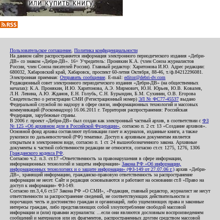
Пользовательское соглашение
,
Политика конфиденциальности
На данном сайте распространяется информация электронного периодического издания «Дебри-
ДВ» со знаком «Дебри-ДВ». 16+ Учредитель: Пронякин К.А. (член Союза журналистов
России, член Союза писателей России). Главный редактор: Харитонова И.Ю. Адрес редакции:
680032, Хабаровский край, Хабаровск, проспект 60-летия Октября, 88-46, т./ф.84212296081.
Электронная приемная:
Отправить сообщение
. E-mail:
editor@debri-dv.com
Редакционный совет электронного периодического издания «Дебри-ДВ» (на общественных
началах): К.А. Пронякин, И.Ю. Харитонова, А.Э. Мирмович, Ю.Н. Юрьев, Ю.В. Ковалев,
Л.Н. Левина, А.Ю. Жданов, Е.Н. Голубь, С.Н. Бурындин, Б.М. Сухинин, О.В. Егорова
Свидетельство о регистрации СМИ (Регистрационный номер)
ЭЛ № ФС77-45537
выдано
Федеральной службой по надзору в сфере связи, информационных технологий и массовых
коммуникаций (Роскомнадзор) 16.06.2011 г. Территория распространения: Российская
Федерация, зарубежные страны.
В 2006 г. проект «Дебри-ДВ» был создан как электронный частный архив, в соответствии с
ФЗ
№ 125 «Об архивном деле в Российской Федерации»
, согласно п. 2 ст. 13 «Создание архивов».
Основной фонд архива составляют публикации газет и журналов, изданные книги, а также
рукописи по дальневосточной (РФ) тематике. Доступ к архивным документам является
открытым в электронном виде, согласно п. 1 ст. 24 вышеобозначенного закона. Архивные
документы к частной собственности редакции не относятся, согласно ст.ст. 1275, 1276, 1306
Гражданского кодекса РФ
.
Согласно ч.2. п.3. ст.17 «Ответственность за правонарушения в сфере информации,
информационных технологий и защиты информации»
Закона РФ «Об информации,
информационных технологиях и о защите информации» (ФЗ-149 от 27.07.06 г.)
архив «Дебри-
ДВ», хранящий информацию, гражданско-правовую ответственность за распространение
информации не несет. Сайт и редакция основываются и работают на основании ст.8 «Право на
доступ к информации» ФЗ-149.
Согласно пп.3,4,6 ст.57 Закона РФ «О СМИ», «Редакция, главный редактор, журналист не несут
ответственности за распространение сведений, не соответствующих действительности и
порочащих честь и достоинство граждан и организаций, либо ущемляющих права и законные
интересы граждан, либо представляющих собой злоупотребление свободой массовой
информации и (или) правами журналиста: ...если они являются дословным воспроизведением
сообщений и материалов или их фрагментов, распространенных другим средством массовой