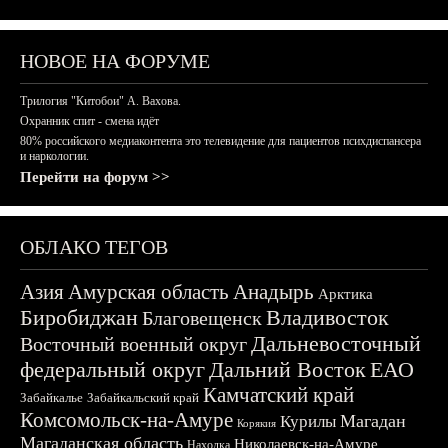
НОВОЕ НА ФОРУМЕ
Трилогия "Китобои" А. Вахова.
Охранник спит - смена идёт
80% российского медиаконтента это телевидение для пациентов психдиспансера
и наркологии.
Перейти на форум >>
ОБЛАКО ТЕГОВ
Азия
Амурская область
Анадырь
Арктика
Биробиджан
Владивосток
Благовещенск
Дальневосточный
Восточный военный округ
федеральный округ
Дальний Восток
ЕАО
Камчатский край
Забайкалье
Забайкальский край
Комсомольск-на-Амуре
Магадан
Курилы
Корякия
Магаданская область
Николаевск-на-Амуре
Находка