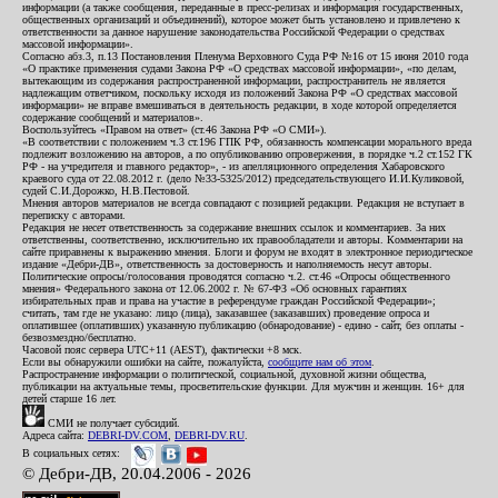
информации (а также сообщения, переданные в пресс-релизах и информация государственных,
общественных организаций и объединений), которое может быть установлено и привлечено к
ответственности за данное нарушение законодательства Российской Федерации о средствах
массовой информации».
Согласно абз.3, п.13 Постановления Пленума Верховного Суда РФ №16 от 15 июня 2010 года
«О практике применения судами Закона РФ «О средствах массовой информации», «по делам,
вытекающим из содержания распространенной информации, распространитель не является
надлежащим ответчиком, поскольку исходя из положений Закона РФ «О средствах массовой
информации» не вправе вмешиваться в деятельность редакции, в ходе которой определяется
содержание сообщений и материалов».
Воспользуйтесь «Правом на ответ» (ст.46 Закона РФ «О СМИ»).
«В соответствии с положением ч.3 ст.196 ГПК РФ, обязанность компенсации морального вреда
подлежит возложению на авторов, а по опубликованию опровержения, в порядке ч.2 ст.152 ГК
РФ - на учредителя и главного редактор», - из апелляционного определения Хабаровского
краевого суда от 22.08.2012 г. (дело №33-5325/2012) председательствующего И.И.Куликовой,
судей С.И.Дорожко, Н.В.Пестовой.
Мнения авторов материалов не всегда совпадают с позицией редакции. Редакция не вступает в
переписку с авторами.
Редакция не несет ответственность за содержание внешних ссылок и комментариев. За них
ответственны, соответственно, исключительно их правообладатели и авторы. Комментарии на
сайте приравнены к выражению мнения. Блоги и форум не входят в электронное периодическое
издание «Дебри-ДВ», ответственность за достоверность и наполняемость несут авторы.
Политические опросы/голосования проводятся согласно ч.2. ст.46 «Опросы общественного
мнения» Федерального закона от 12.06.2002 г. № 67-ФЗ «Об основных гарантиях
избирательных прав и права на участие в референдуме граждан Российской Федерации»;
считать, там где не указано: лицо (лица), заказавшее (заказавших) проведение опроса и
оплатившее (оплативших) указанную публикацию (обнародование) - едино - сайт, без оплаты -
безвозмездно/бесплатно.
Часовой пояс сервера UTC+11 (AEST), фактически +8 мск.
Если вы обнаружили ошибки на сайте, пожалуйста,
сообщите нам об этом
.
Распространение информации о политической, социальной, духовной жизни общества,
публикации на актуальные темы, просветительские функции. Для мужчин и женщин. 16+ для
детей старше 16 лет.
СМИ не получает субсидий.
Адреса сайта:
DEBRI-DV.COM
,
DEBRI-DV.RU
.
В социальных сетях:
© Дебри-ДВ, 20.04.2006 - 2026