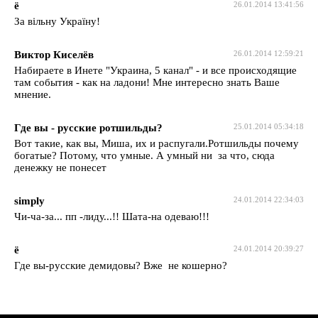
ё
26.01.2014 13:41:56
За вільну Україну!
Виктор Киселёв
26.01.2014 12:59:21
Набираете в Инете "Украина, 5 канал" - и все происходящие
там события - как на ладони! Мне интересно знать Ваше
мнение.
Где вы - русские ротшильды?
25.01.2014 05:34:18
Вот такие, как вы, Миша, их и распугали.Ротшильды почему
богатые? Потому, что умные. А умный ни за что, сюда
денежку не понесет
simply
24.01.2014 22:34:03
Чи-ча-за... пп -лиду...!! Шата-на одеваю!!!
ё
24.01.2014 20:39:27
Где вы-русские демидовы? Вже не кошерно?