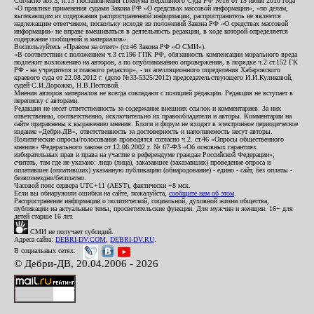
Согласно абз.3, п.13 Постановления Пленума Верховного Суда РФ №16 от 15 июня 2010 года
«О практике применения судами Закона РФ «О средствах массовой информации», «по делам,
вытекающим из содержания распространенной информации, распространитель не является
надлежащим ответчиком, поскольку исходя из положений Закона РФ «О средствах массовой
информации» не вправе вмешиваться в деятельность редакции, в ходе которой определяется
содержание сообщений и материалов».
Воспользуйтесь «Правом на ответ» (ст.46 Закона РФ «О СМИ»).
«В соответствии с положением ч.3 ст.196 ГПК РФ, обязанность компенсации морального вреда
подлежит возложению на авторов, а по опубликованию опровержения, в порядке ч.2 ст.152 ГК
РФ - на учредителя и главного редактор», - из апелляционного определения Хабаровского
краевого суда от 22.08.2012 г. (дело №33-5325/2012) председательствующего И.И.Куликовой,
судей С.И.Дорожко, Н.В.Пестовой.
Мнения авторов материалов не всегда совпадают с позицией редакции. Редакция не вступает в
переписку с авторами.
Редакция не несет ответственность за содержание внешних ссылок и комментариев. За них
ответственны, соответственно, исключительно их правообладатели и авторы. Комментарии на
сайте приравнены к выражению мнения. Блоги и форум не входят в электронное периодическое
издание «Дебри-ДВ», ответственность за достоверность и наполняемость несут авторы.
Политические опросы/голосования проводятся согласно ч.2. ст.46 «Опросы общественного
мнения» Федерального закона от 12.06.2002 г. № 67-ФЗ «Об основных гарантиях
избирательных прав и права на участие в референдуме граждан Российской Федерации»;
считать, там где не указано: лицо (лица), заказавшее (заказавших) проведение опроса и
оплатившее (оплативших) указанную публикацию (обнародование) - едино - сайт, без оплаты -
безвозмездно/бесплатно.
Часовой пояс сервера UTC+11 (AEST), фактически +8 мск.
Если вы обнаружили ошибки на сайте, пожалуйста,
сообщите нам об этом
.
Распространение информации о политической, социальной, духовной жизни общества,
публикации на актуальные темы, просветительские функции. Для мужчин и женщин. 16+ для
детей старше 16 лет.
СМИ не получает субсидий.
Адреса сайта:
DEBRI-DV.COM
,
DEBRI-DV.RU
.
В социальных сетях:
© Дебри-ДВ, 20.04.2006 - 2026