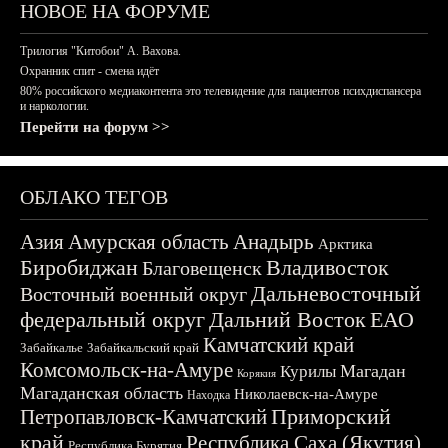
НОВОЕ НА ФОРУМЕ
Трилогия "Китобои" А. Вахова.
Охранник спит - смена идёт
80% российского медиаконтента это телевидение для пациентов психдиспансера
и наркологии.
Перейти на форум >>
ОБЛАКО ТЕГОВ
Азия
Амурская область
Анадырь
Арктика
Биробиджан
Владивосток
Благовещенск
Дальневосточный
Восточный военный округ
федеральный округ
Дальний Восток
ЕАО
Камчатский край
Забайкалье
Забайкальский край
Комсомольск-на-Амуре
Магадан
Курилы
Корякия
Магаданская область
Николаевск-на-Амуре
Находка
Приморский
Петропавловск-Камчатский
край
Республика Саха (Якутия)
Республика Бурятия