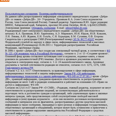
Пользовательское соглашение
,
Политика конфиденциальности
На данном сайте распространяется информация электронного периодического издания «Дебри-
ДВ» со знаком «Дебри-ДВ». 16+ Учредитель: Пронякин К.А. (член Союза журналистов
России, член Союза писателей России). Главный редактор: Харитонова И.Ю. Адрес редакции:
680032, Хабаровский край, Хабаровск, проспект 60-летия Октября, 88-46, т./ф.84212296081.
Электронная приемная:
Отправить сообщение
. E-mail:
editor@debri-dv.com
Редакционный совет электронного периодического издания «Дебри-ДВ» (на общественных
началах): К.А. Пронякин, И.Ю. Харитонова, А.Э. Мирмович, Ю.Н. Юрьев, Ю.В. Ковалев,
Л.Н. Левина, А.Ю. Жданов, Е.Н. Голубь, С.Н. Бурындин, Б.М. Сухинин, О.В. Егорова
Свидетельство о регистрации СМИ (Регистрационный номер)
ЭЛ № ФС77-45537
выдано
Федеральной службой по надзору в сфере связи, информационных технологий и массовых
коммуникаций (Роскомнадзор) 16.06.2011 г. Территория распространения: Российская
Федерация, зарубежные страны.
В 2006 г. проект «Дебри-ДВ» был создан как электронный частный архив, в соответствии с
ФЗ
№ 125 «Об архивном деле в Российской Федерации»
, согласно п. 2 ст. 13 «Создание архивов».
Основной фонд архива составляют публикации газет и журналов, изданные книги, а также
рукописи по дальневосточной (РФ) тематике. Доступ к архивным документам является
открытым в электронном виде, согласно п. 1 ст. 24 вышеобозначенного закона. Архивные
документы к частной собственности редакции не относятся, согласно ст.ст. 1275, 1276, 1306
Гражданского кодекса РФ
.
Согласно ч.2. п.3. ст.17 «Ответственность за правонарушения в сфере информации,
информационных технологий и защиты информации»
Закона РФ «Об информации,
информационных технологиях и о защите информации» (ФЗ-149 от 27.07.06 г.)
архив «Дебри-
ДВ», хранящий информацию, гражданско-правовую ответственность за распространение
информации не несет. Сайт и редакция основываются и работают на основании ст.8 «Право на
доступ к информации» ФЗ-149.
Согласно пп.3,4,6 ст.57 Закона РФ «О СМИ», «Редакция, главный редактор, журналист не несут
ответственности за распространение сведений, не соответствующих действительности и
порочащих честь и достоинство граждан и организаций, либо ущемляющих права и законные
интересы граждан, либо представляющих собой злоупотребление свободой массовой
информации и (или) правами журналиста: ...если они являются дословным воспроизведением
сообщений и материалов или их фрагментов, распространенных другим средством массовой
информации (а также сообщения, переданные в пресс-релизах и информация государственных,
общественных организаций и объединений), которое может быть установлено и привлечено к
ответственности за данное нарушение законодательства Российской Федерации о средствах
массовой информации».