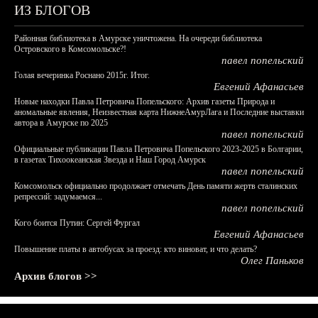
ИЗ БЛОГОВ
Районная библиотека в Амурске уничтожена. На очереди библиотека
Островского в Комсомольске?!
павел попельский
Голая вечеринка Роснано 2015г. Итог.
Евгений Афанасьев
Новые находки Павла Петровича Попельского: Архив газеты Природа и
аномальные явления, Неизвестная карта НижнеАмурЛага и Последние выставки
автора в Амурске по 2025
павел попельский
Официальные публикации Павла Петровича Попельского 2023-2025 в Болгарии,
в газетах Тихоокеанская Звезда и Наш Город Амурск
павел попельский
Комсомольск официально продолжает отмечать День памяти жертв сталинских
репрессий: задумаемся...
павел попельский
Кого боится Путин: Сергей Фургал
Евгений Афанасьев
Повышение платы в автобусах за проезд: кто виноват, и что делать?
Олег Паньков
Архив блогов >>