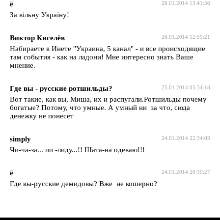
ё
26.01.2014 13:41:56
За вільну Україну!
Виктор Киселёв
26.01.2014 12:59:21
Набираете в Инете "Украина, 5 канал" - и все происходящие
там события - как на ладони! Мне интересно знать Ваше
мнение.
Где вы - русские ротшильды?
25.01.2014 05:34:18
Вот такие, как вы, Миша, их и распугали.Ротшильды почему
богатые? Потому, что умные. А умный ни за что, сюда
денежку не понесет
simply
24.01.2014 22:34:03
Чи-ча-за... пп -лиду...!! Шата-на одеваю!!!
ё
24.01.2014 20:39:27
Где вы-русские демидовы? Вже не кошерно?