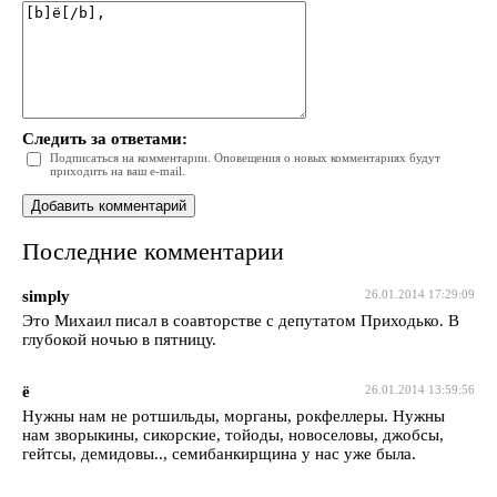
Следить за ответами:
Подписаться на комментарии. Оповещения о новых комментариях будут
приходить на ваш e-mail.
Последние комментарии
simply
26.01.2014 17:29:09
Это Михаил писал в соавторстве с депутатом Приходько. В
глубокой ночью в пятницу.
ё
26.01.2014 13:59:56
Нужны нам не ротшильды, морганы, рокфеллеры. Нужны
нам зворыкины, сикорские, тойоды, новоселовы, джобсы,
гейтсы, демидовы.., семибанкирщина у нас уже была.