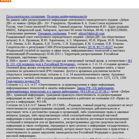
Пользовательское соглашение
,
Политика конфиденциальности
На данном сайте распространяется информация электронного периодического издания «Дебри-
ДВ» со знаком «Дебри-ДВ». 16+ Учредитель: Пронякин К.А. (член Союза журналистов
России, член Союза писателей России). Главный редактор: Харитонова И.Ю. Адрес редакции:
680032, Хабаровский край, Хабаровск, проспект 60-летия Октября, 88-46, т./ф.84212296081.
Электронная приемная:
Отправить сообщение
. E-mail:
editor@debri-dv.com
Редакционный совет электронного периодического издания «Дебри-ДВ» (на общественных
началах): К.А. Пронякин, И.Ю. Харитонова, А.Э. Мирмович, Ю.Н. Юрьев, Ю.В. Ковалев,
Л.Н. Левина, А.Ю. Жданов, Е.Н. Голубь, С.Н. Бурындин, Б.М. Сухинин, О.В. Егорова
Свидетельство о регистрации СМИ (Регистрационный номер)
ЭЛ № ФС77-45537
выдано
Федеральной службой по надзору в сфере связи, информационных технологий и массовых
коммуникаций (Роскомнадзор) 16.06.2011 г. Территория распространения: Российская
Федерация, зарубежные страны.
В 2006 г. проект «Дебри-ДВ» был создан как электронный частный архив, в соответствии с
ФЗ
№ 125 «Об архивном деле в Российской Федерации»
, согласно п. 2 ст. 13 «Создание архивов».
Основной фонд архива составляют публикации газет и журналов, изданные книги, а также
рукописи по дальневосточной (РФ) тематике. Доступ к архивным документам является
открытым в электронном виде, согласно п. 1 ст. 24 вышеобозначенного закона. Архивные
документы к частной собственности редакции не относятся, согласно ст.ст. 1275, 1276, 1306
Гражданского кодекса РФ
.
Согласно ч.2. п.3. ст.17 «Ответственность за правонарушения в сфере информации,
информационных технологий и защиты информации»
Закона РФ «Об информации,
информационных технологиях и о защите информации» (ФЗ-149 от 27.07.06 г.)
архив «Дебри-
ДВ», хранящий информацию, гражданско-правовую ответственность за распространение
информации не несет. Сайт и редакция основываются и работают на основании ст.8 «Право на
доступ к информации» ФЗ-149.
Согласно пп.3,4,6 ст.57 Закона РФ «О СМИ», «Редакция, главный редактор, журналист не несут
ответственности за распространение сведений, не соответствующих действительности и
порочащих честь и достоинство граждан и организаций, либо ущемляющих права и законные
интересы граждан, либо представляющих собой злоупотребление свободой массовой
информации и (или) правами журналиста: ...если они являются дословным воспроизведением
сообщений и материалов или их фрагментов, распространенных другим средством массовой
информации (а также сообщения, переданные в пресс-релизах и информация государственных,
общественных организаций и объединений), которое может быть установлено и привлечено к
ответственности за данное нарушение законодательства Российской Федерации о средствах
массовой информации».