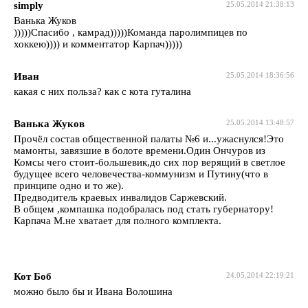
simply
25.05.2014 21:38:13
Ванька Жуков
)))))Спасибо , камрад)))))Команда паролимпицев по
хоккею)))) и комментатор Карпач)))))
Иван
25.05.2014 18:36:56
какая с них польза? как с кота гуталина
Ванька Жуков
25.05.2014 13:48:57
Прочёл состав общественной палаты №6 и...ужаснулся!Это
мамонты, завязшие в болоте времени.Один Ончуров из
Комсы чего стоит-большевик,до сих пор верящий в светлое
будущее всего человечества-коммунизм и Путину(что в
принципе одно и то же).
Предводитель краевых инвалидов Саржевский.
В общем ,компашка подобралась под стать губернатору!
Карпача М.не хватает для полного комплекта.
Кот Боб
24.05.2014 22:19:21
можно было бы и Ивана Волошина