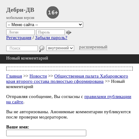
Дебри-ДВ
мобильная версия
Логин
Пароль
Регистрация
/
Забыли пароль?
расширенный
Новый комментарий
Главная
>>
Новости
>>
Общественная палата Хабаровского
края второго состава полностью сформирована
>> Новый
комментарий
Отправляя сообщение, Вы согласны с
правилами публикации
на сайте
.
Вы не авторизованы. Анонимные комментарии публикуются
после проверки модератором.
Ваше имя: