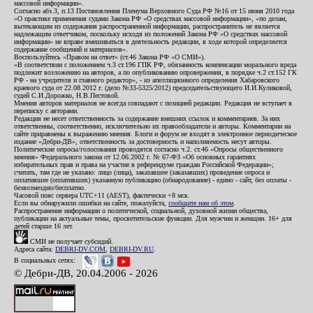
массовой информации».
Согласно абз.3, п.13 Постановления Пленума Верховного Суда РФ №16 от 15 июня 2010 года
«О практике применения судами Закона РФ «О средствах массовой информации», «по делам,
вытекающим из содержания распространенной информации, распространитель не является
надлежащим ответчиком, поскольку исходя из положений Закона РФ «О средствах массовой
информации» не вправе вмешиваться в деятельность редакции, в ходе которой определяется
содержание сообщений и материалов».
Воспользуйтесь «Правом на ответ» (ст.46 Закона РФ «О СМИ»).
«В соответствии с положением ч.3 ст.196 ГПК РФ, обязанность компенсации морального вреда
подлежит возложению на авторов, а по опубликованию опровержения, в порядке ч.2 ст.152 ГК
РФ - на учредителя и главного редактор», - из апелляционного определения Хабаровского
краевого суда от 22.08.2012 г. (дело №33-5325/2012) председательствующего И.И.Куликовой,
судей С.И.Дорожко, Н.В.Пестовой.
Мнения авторов материалов не всегда совпадают с позицией редакции. Редакция не вступает в
переписку с авторами.
Редакция не несет ответственность за содержание внешних ссылок и комментариев. За них
ответственны, соответственно, исключительно их правообладатели и авторы. Комментарии на
сайте приравнены к выражению мнения. Блоги и форум не входят в электронное периодическое
издание «Дебри-ДВ», ответственность за достоверность и наполняемость несут авторы.
Политические опросы/голосования проводятся согласно ч.2. ст.46 «Опросы общественного
мнения» Федерального закона от 12.06.2002 г. № 67-ФЗ «Об основных гарантиях
избирательных прав и права на участие в референдуме граждан Российской Федерации»;
считать, там где не указано: лицо (лица), заказавшее (заказавших) проведение опроса и
оплатившее (оплативших) указанную публикацию (обнародование) - едино - сайт, без оплаты -
безвозмездно/бесплатно.
Часовой пояс сервера UTC+11 (AEST), фактически +8 мск.
Если вы обнаружили ошибки на сайте, пожалуйста,
сообщите нам об этом
.
Распространение информации о политической, социальной, духовной жизни общества,
публикации на актуальные темы, просветительские функции. Для мужчин и женщин. 16+ для
детей старше 16 лет.
СМИ не получает субсидий.
Адреса сайта:
DEBRI-DV.COM
,
DEBRI-DV.RU
.
В социальных сетях:
© Дебри-ДВ, 20.04.2006 - 2026