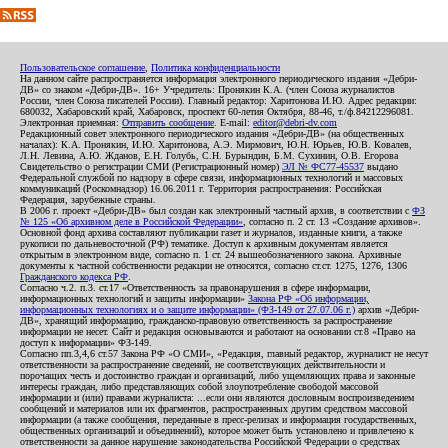
Пользовательское соглашение
,
Политика конфиденциальности
На данном сайте распространяется информация электронного периодического издания «Дебри-
ДВ» со знаком «Дебри-ДВ». 16+ Учредитель: Пронякин К.А. (член Союза журналистов
России, член Союза писателей России). Главный редактор: Харитонова И.Ю. Адрес редакции:
680032, Хабаровский край, Хабаровск, проспект 60-летия Октября, 88-46, т./ф.84212296081.
Электронная приемная:
Отправить сообщение
. E-mail:
editor@debri-dv.com
Редакционный совет электронного периодического издания «Дебри-ДВ» (на общественных
началах): К.А. Пронякин, И.Ю. Харитонова, А.Э. Мирмович, Ю.Н. Юрьев, Ю.В. Ковалев,
Л.Н. Левина, А.Ю. Жданов, Е.Н. Голубь, С.Н. Бурындин, Б.М. Сухинин, О.В. Егорова
Свидетельство о регистрации СМИ (Регистрационный номер)
ЭЛ № ФС77-45537
выдано
Федеральной службой по надзору в сфере связи, информационных технологий и массовых
коммуникаций (Роскомнадзор) 16.06.2011 г. Территория распространения: Российская
Федерация, зарубежные страны.
В 2006 г. проект «Дебри-ДВ» был создан как электронный частный архив, в соответствии с
ФЗ
№ 125 «Об архивном деле в Российской Федерации»
, согласно п. 2 ст. 13 «Создание архивов».
Основной фонд архива составляют публикации газет и журналов, изданные книги, а также
рукописи по дальневосточной (РФ) тематике. Доступ к архивным документам является
открытым в электронном виде, согласно п. 1 ст. 24 вышеобозначенного закона. Архивные
документы к частной собственности редакции не относятся, согласно ст.ст. 1275, 1276, 1306
Гражданского кодекса РФ
.
Согласно ч.2. п.3. ст.17 «Ответственность за правонарушения в сфере информации,
информационных технологий и защиты информации»
Закона РФ «Об информации,
информационных технологиях и о защите информации» (ФЗ-149 от 27.07.06 г.)
архив «Дебри-
ДВ», хранящий информацию, гражданско-правовую ответственность за распространение
информации не несет. Сайт и редакция основываются и работают на основании ст.8 «Право на
доступ к информации» ФЗ-149.
Согласно пп.3,4,6 ст.57 Закона РФ «О СМИ», «Редакция, главный редактор, журналист не несут
ответственности за распространение сведений, не соответствующих действительности и
порочащих честь и достоинство граждан и организаций, либо ущемляющих права и законные
интересы граждан, либо представляющих собой злоупотребление свободой массовой
информации и (или) правами журналиста: ...если они являются дословным воспроизведением
сообщений и материалов или их фрагментов, распространенных другим средством массовой
информации (а также сообщения, переданные в пресс-релизах и информация государственных,
общественных организаций и объединений), которое может быть установлено и привлечено к
ответственности за данное нарушение законодательства Российской Федерации о средствах