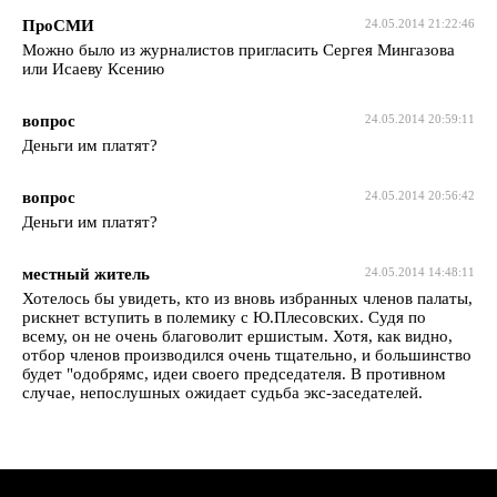
ПроСМИ
24.05.2014 21:22:46
Можно было из журналистов пригласить Сергея Мингазова
или Исаеву Ксению
вопрос
24.05.2014 20:59:11
Деньги им платят?
вопрос
24.05.2014 20:56:42
Деньги им платят?
местный житель
24.05.2014 14:48:11
Хотелось бы увидеть, кто из вновь избранных членов палаты,
рискнет вступить в полемику с Ю.Плесовских. Судя по
всему, он не очень благоволит ершистым. Хотя, как видно,
отбор членов производился очень тщательно, и большинство
будет "одобрямс, идеи своего председателя. В противном
случае, непослушных ожидает судьба экс-заседателей.