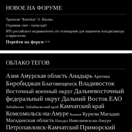
НОВОЕ НА ФОРУМЕ
Трилогия "Китобои" А. Вахова.
Охранник спит - смена идёт
80% российского медиаконтента это телевидение для пациентов психдиспансера
и наркологии.
Перейти на форум >>
ОБЛАКО ТЕГОВ
Азия
Амурская область
Анадырь
Арктика
Биробиджан
Владивосток
Благовещенск
Дальневосточный
Восточный военный округ
федеральный округ
Дальний Восток
ЕАО
Камчатский край
Забайкалье
Забайкальский край
Комсомольск-на-Амуре
Магадан
Курилы
Корякия
Магаданская область
Николаевск-на-Амуре
Находка
Приморский
Петропавловск-Камчатский