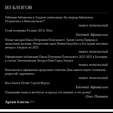
ИЗ БЛОГОВ
Районная библиотека в Амурске уничтожена. На очереди библиотека
Островского в Комсомольске?!
павел попельский
Голая вечеринка Роснано 2015г. Итог.
Евгений Афанасьев
Новые находки Павла Петровича Попельского: Архив газеты Природа и
аномальные явления, Неизвестная карта НижнеАмурЛага и Последние выставки
автора в Амурске по 2025
павел попельский
Официальные публикации Павла Петровича Попельского 2023-2025 в Болгарии,
в газетах Тихоокеанская Звезда и Наш Город Амурск
павел попельский
Комсомольск официально продолжает отмечать День памяти жертв сталинских
репрессий: задумаемся...
павел попельский
Кого боится Путин: Сергей Фургал
Евгений Афанасьев
Повышение платы в автобусах за проезд: кто виноват, и что делать?
Олег Паньков
Архив блогов >>