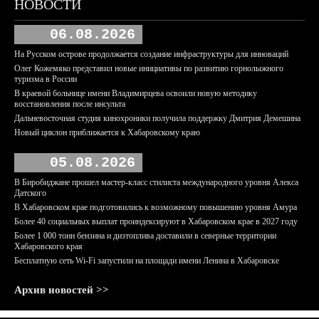
НОВОСТИ
06.08.2026
На Русском острове продолжается создание инфраструктуры для инноваций
Олег Кожемяко представил новые инициативы по развитию горнолыжного
туризма в России
В краевой больнице имени Владимирцева освоили новую методику
восстановления после инсульта
Дальневосточная студия кинохроники получила поддержку Дмитрия Демешина
Новый циклон приближается к Хабаровскому краю
05.08.2026
В Биробиджане прошел мастер-класс стилиста международного уровня Алекса
Датского
В Хабаровском крае подготовились к возможному повышению уровня Амура
Более 40 социальных выплат проиндексируют в Хабаровском крае в 2027 году
Более 1 000 тонн бензина и дизтоплива доставили в северные территории
Хабаровского края
Бесплатную сеть Wi-Fi запустили на площади имени Ленина в Хабаровске
Архив новостей >>