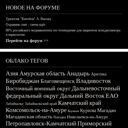
НОВОЕ НА ФОРУМЕ
Трилогия "Китобои" А. Вахова.
Охранник спит - смена идёт
80% российского медиаконтента это телевидение для пациентов психдиспансера
и наркологии.
Перейти на форум >>
ОБЛАКО ТЕГОВ
Азия
Амурская область
Анадырь
Арктика
Биробиджан
Владивосток
Благовещенск
Дальневосточный
Восточный военный округ
федеральный округ
Дальний Восток
ЕАО
Камчатский край
Забайкалье
Забайкальский край
Комсомольск-на-Амуре
Магадан
Курилы
Корякия
Магаданская область
Николаевск-на-Амуре
Находка
Приморский
Петропавловск-Камчатский