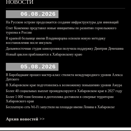
НОВОСТИ
06.08.2026
На Русском острове продолжается создание инфраструктуры для инноваций
Олег Кожемяко представил новые инициативы по развитию горнолыжного
туризма в России
В краевой больнице имени Владимирцева освоили новую методику
восстановления после инсульта
Дальневосточная студия кинохроники получила поддержку Дмитрия Демешина
Новый циклон приближается к Хабаровскому краю
05.08.2026
В Биробиджане прошел мастер-класс стилиста международного уровня Алекса
Датского
В Хабаровском крае подготовились к возможному повышению уровня Амура
Более 40 социальных выплат проиндексируют в Хабаровском крае в 2027 году
Более 1 000 тонн бензина и дизтоплива доставили в северные территории
Хабаровского края
Бесплатную сеть Wi-Fi запустили на площади имени Ленина в Хабаровске
Архив новостей >>