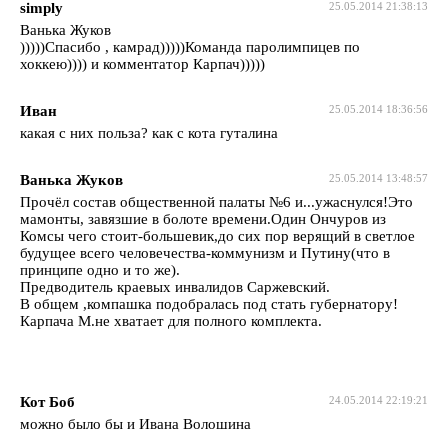
simply
25.05.2014 21:38:13
Ванька Жуков
)))))Спасибо , камрад)))))Команда паролимпицев по
хоккею)))) и комментатор Карпач)))))
Иван
25.05.2014 18:36:56
какая с них польза? как с кота гуталина
Ванька Жуков
25.05.2014 13:48:57
Прочёл состав общественной палаты №6 и...ужаснулся!Это
мамонты, завязшие в болоте времени.Один Ончуров из
Комсы чего стоит-большевик,до сих пор верящий в светлое
будущее всего человечества-коммунизм и Путину(что в
принципе одно и то же).
Предводитель краевых инвалидов Саржевский.
В общем ,компашка подобралась под стать губернатору!
Карпача М.не хватает для полного комплекта.
Кот Боб
24.05.2014 22:19:21
можно было бы и Ивана Волошина