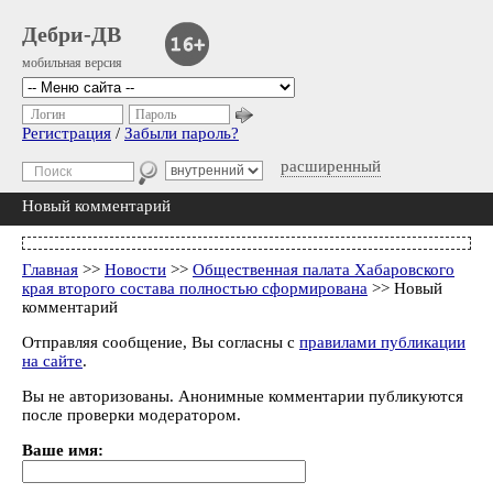
Дебри-ДВ
мобильная версия
Логин
Пароль
Регистрация
/
Забыли пароль?
расширенный
Новый комментарий
Главная
>>
Новости
>>
Общественная палата Хабаровского
края второго состава полностью сформирована
>> Новый
комментарий
Отправляя сообщение, Вы согласны с
правилами публикации
на сайте
.
Вы не авторизованы. Анонимные комментарии публикуются
после проверки модератором.
Ваше имя: