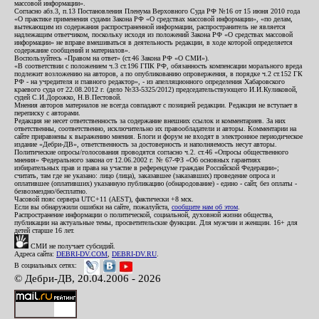
массовой информации».
Согласно абз.3, п.13 Постановления Пленума Верховного Суда РФ №16 от 15 июня 2010 года
«О практике применения судами Закона РФ «О средствах массовой информации», «по делам,
вытекающим из содержания распространенной информации, распространитель не является
надлежащим ответчиком, поскольку исходя из положений Закона РФ «О средствах массовой
информации» не вправе вмешиваться в деятельность редакции, в ходе которой определяется
содержание сообщений и материалов».
Воспользуйтесь «Правом на ответ» (ст.46 Закона РФ «О СМИ»).
«В соответствии с положением ч.3 ст.196 ГПК РФ, обязанность компенсации морального вреда
подлежит возложению на авторов, а по опубликованию опровержения, в порядке ч.2 ст.152 ГК
РФ - на учредителя и главного редактор», - из апелляционного определения Хабаровского
краевого суда от 22.08.2012 г. (дело №33-5325/2012) председательствующего И.И.Куликовой,
судей С.И.Дорожко, Н.В.Пестовой.
Мнения авторов материалов не всегда совпадают с позицией редакции. Редакция не вступает в
переписку с авторами.
Редакция не несет ответственность за содержание внешних ссылок и комментариев. За них
ответственны, соответственно, исключительно их правообладатели и авторы. Комментарии на
сайте приравнены к выражению мнения. Блоги и форум не входят в электронное периодическое
издание «Дебри-ДВ», ответственность за достоверность и наполняемость несут авторы.
Политические опросы/голосования проводятся согласно ч.2. ст.46 «Опросы общественного
мнения» Федерального закона от 12.06.2002 г. № 67-ФЗ «Об основных гарантиях
избирательных прав и права на участие в референдуме граждан Российской Федерации»;
считать, там где не указано: лицо (лица), заказавшее (заказавших) проведение опроса и
оплатившее (оплативших) указанную публикацию (обнародование) - едино - сайт, без оплаты -
безвозмездно/бесплатно.
Часовой пояс сервера UTC+11 (AEST), фактически +8 мск.
Если вы обнаружили ошибки на сайте, пожалуйста,
сообщите нам об этом
.
Распространение информации о политической, социальной, духовной жизни общества,
публикации на актуальные темы, просветительские функции. Для мужчин и женщин. 16+ для
детей старше 16 лет.
СМИ не получает субсидий.
Адреса сайта:
DEBRI-DV.COM
,
DEBRI-DV.RU
.
В социальных сетях:
© Дебри-ДВ, 20.04.2006 - 2026