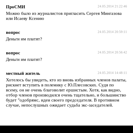
ПроСМИ
24.05.2014 21:22:46
Можно было из журналистов пригласить Сергея Мингазова
или Исаеву Ксению
вопрос
24.05.2014 20:59:11
Деньги им платят?
вопрос
24.05.2014 20:56:42
Деньги им платят?
местный житель
24.05.2014 14:48:11
Хотелось бы увидеть, кто из вновь избранных членов палаты,
рискнет вступить в полемику с Ю.Плесовских. Судя по
всему, он не очень благоволит ершистым. Хотя, как видно,
отбор членов производился очень тщательно, и большинство
будет "одобрямс, идеи своего председателя. В противном
случае, непослушных ожидает судьба экс-заседателей.