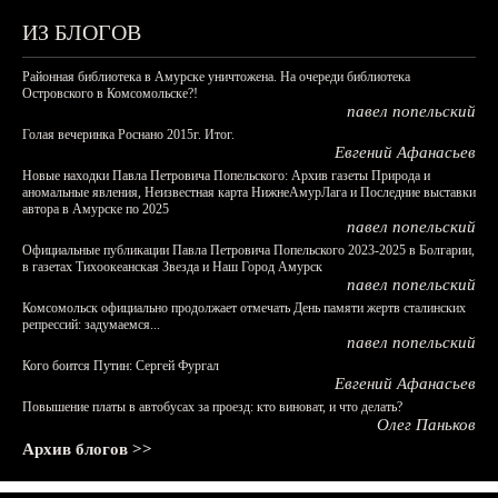
ИЗ БЛОГОВ
Районная библиотека в Амурске уничтожена. На очереди библиотека
Островского в Комсомольске?!
павел попельский
Голая вечеринка Роснано 2015г. Итог.
Евгений Афанасьев
Новые находки Павла Петровича Попельского: Архив газеты Природа и
аномальные явления, Неизвестная карта НижнеАмурЛага и Последние выставки
автора в Амурске по 2025
павел попельский
Официальные публикации Павла Петровича Попельского 2023-2025 в Болгарии,
в газетах Тихоокеанская Звезда и Наш Город Амурск
павел попельский
Комсомольск официально продолжает отмечать День памяти жертв сталинских
репрессий: задумаемся...
павел попельский
Кого боится Путин: Сергей Фургал
Евгений Афанасьев
Повышение платы в автобусах за проезд: кто виноват, и что делать?
Олег Паньков
Архив блогов >>