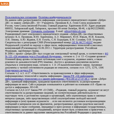
Пользовательское соглашение
,
Политика конфиденциальности
На данном сайте распространяется информация электронного периодического издания «Дебри-
ДВ» со знаком «Дебри-ДВ». 16+ Учредитель: Пронякин К.А. (член Союза журналистов
России, член Союза писателей России). Главный редактор: Харитонова И.Ю. Адрес редакции:
680032, Хабаровский край, Хабаровск, проспект 60-летия Октября, 88-46, т./ф.84212296081.
Электронная приемная:
Отправить сообщение
. E-mail:
editor@debri-dv.com
Редакционный совет электронного периодического издания «Дебри-ДВ» (на общественных
началах): К.А. Пронякин, И.Ю. Харитонова, А.Э. Мирмович, Ю.Н. Юрьев, Ю.В. Ковалев,
Л.Н. Левина, А.Ю. Жданов, Е.Н. Голубь, С.Н. Бурындин, Б.М. Сухинин, О.В. Егорова
Свидетельство о регистрации СМИ (Регистрационный номер)
ЭЛ № ФС77-45537
выдано
Федеральной службой по надзору в сфере связи, информационных технологий и массовых
коммуникаций (Роскомнадзор) 16.06.2011 г. Территория распространения: Российская
Федерация, зарубежные страны.
В 2006 г. проект «Дебри-ДВ» был создан как электронный частный архив, в соответствии с
ФЗ
№ 125 «Об архивном деле в Российской Федерации»
, согласно п. 2 ст. 13 «Создание архивов».
Основной фонд архива составляют публикации газет и журналов, изданные книги, а также
рукописи по дальневосточной (РФ) тематике. Доступ к архивным документам является
открытым в электронном виде, согласно п. 1 ст. 24 вышеобозначенного закона. Архивные
документы к частной собственности редакции не относятся, согласно ст.ст. 1275, 1276, 1306
Гражданского кодекса РФ
.
Согласно ч.2. п.3. ст.17 «Ответственность за правонарушения в сфере информации,
информационных технологий и защиты информации»
Закона РФ «Об информации,
информационных технологиях и о защите информации» (ФЗ-149 от 27.07.06 г.)
архив «Дебри-
ДВ», хранящий информацию, гражданско-правовую ответственность за распространение
информации не несет. Сайт и редакция основываются и работают на основании ст.8 «Право на
доступ к информации» ФЗ-149.
Согласно пп.3,4,6 ст.57 Закона РФ «О СМИ», «Редакция, главный редактор, журналист не несут
ответственности за распространение сведений, не соответствующих действительности и
порочащих честь и достоинство граждан и организаций, либо ущемляющих права и законные
интересы граждан, либо представляющих собой злоупотребление свободой массовой
информации и (или) правами журналиста: ...если они являются дословным воспроизведением
сообщений и материалов или их фрагментов, распространенных другим средством массовой
информации (а также сообщения, переданные в пресс-релизах и информация государственных,
общественных организаций и объединений), которое может быть установлено и привлечено к
ответственности за данное нарушение законодательства Российской Федерации о средствах