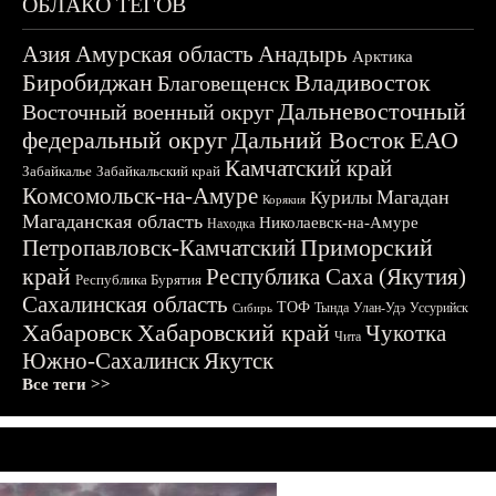
ОБЛАКО ТЕГОВ
Азия
Амурская область
Анадырь
Арктика
Биробиджан
Владивосток
Благовещенск
Дальневосточный
Восточный военный округ
федеральный округ
Дальний Восток
ЕАО
Камчатский край
Забайкалье
Забайкальский край
Комсомольск-на-Амуре
Магадан
Курилы
Корякия
Магаданская область
Николаевск-на-Амуре
Находка
Приморский
Петропавловск-Камчатский
край
Республика Саха (Якутия)
Республика Бурятия
Сахалинская область
ТОФ
Тында
Улан-Удэ
Уссурийск
Сибирь
Хабаровск
Хабаровский край
Чукотка
Чита
Южно-Сахалинск
Якутск
Все теги >>