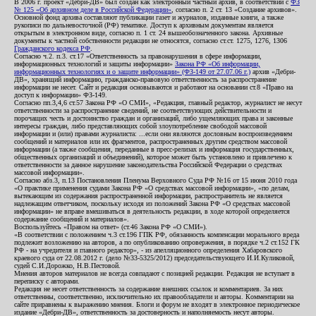
В 2006 г. проект «Дебри-ДВ» был создан как электронный частный архив, в соответствии с
ФЗ
№ 125 «Об архивном деле в Российской Федерации»
, согласно п. 2 ст. 13 «Создание архивов».
Основной фонд архива составляют публикации газет и журналов, изданные книги, а также
рукописи по дальневосточной (РФ) тематике. Доступ к архивным документам является
открытым в электронном виде, согласно п. 1 ст. 24 вышеобозначенного закона. Архивные
документы к частной собственности редакции не относятся, согласно ст.ст. 1275, 1276, 1306
Гражданского кодекса РФ
.
Согласно ч.2. п.3. ст.17 «Ответственность за правонарушения в сфере информации,
информационных технологий и защиты информации»
Закона РФ «Об информации,
информационных технологиях и о защите информации» (ФЗ-149 от 27.07.06 г.)
архив «Дебри-
ДВ», хранящий информацию, гражданско-правовую ответственность за распространение
информации не несет. Сайт и редакция основываются и работают на основании ст.8 «Право на
доступ к информации» ФЗ-149.
Согласно пп.3,4,6 ст.57 Закона РФ «О СМИ», «Редакция, главный редактор, журналист не несут
ответственности за распространение сведений, не соответствующих действительности и
порочащих честь и достоинство граждан и организаций, либо ущемляющих права и законные
интересы граждан, либо представляющих собой злоупотребление свободой массовой
информации и (или) правами журналиста: ...если они являются дословным воспроизведением
сообщений и материалов или их фрагментов, распространенных другим средством массовой
информации (а также сообщения, переданные в пресс-релизах и информация государственных,
общественных организаций и объединений), которое может быть установлено и привлечено к
ответственности за данное нарушение законодательства Российской Федерации о средствах
массовой информации».
Согласно абз.3, п.13 Постановления Пленума Верховного Суда РФ №16 от 15 июня 2010 года
«О практике применения судами Закона РФ «О средствах массовой информации», «по делам,
вытекающим из содержания распространенной информации, распространитель не является
надлежащим ответчиком, поскольку исходя из положений Закона РФ «О средствах массовой
информации» не вправе вмешиваться в деятельность редакции, в ходе которой определяется
содержание сообщений и материалов».
Воспользуйтесь «Правом на ответ» (ст.46 Закона РФ «О СМИ»).
«В соответствии с положением ч.3 ст.196 ГПК РФ, обязанность компенсации морального вреда
подлежит возложению на авторов, а по опубликованию опровержения, в порядке ч.2 ст.152 ГК
РФ - на учредителя и главного редактор», - из апелляционного определения Хабаровского
краевого суда от 22.08.2012 г. (дело №33-5325/2012) председательствующего И.И.Куликовой,
судей С.И.Дорожко, Н.В.Пестовой.
Мнения авторов материалов не всегда совпадают с позицией редакции. Редакция не вступает в
переписку с авторами.
Редакция не несет ответственность за содержание внешних ссылок и комментариев. За них
ответственны, соответственно, исключительно их правообладатели и авторы. Комментарии на
сайте приравнены к выражению мнения. Блоги и форум не входят в электронное периодическое
издание «Дебри-ДВ», ответственность за достоверность и наполняемость несут авторы.