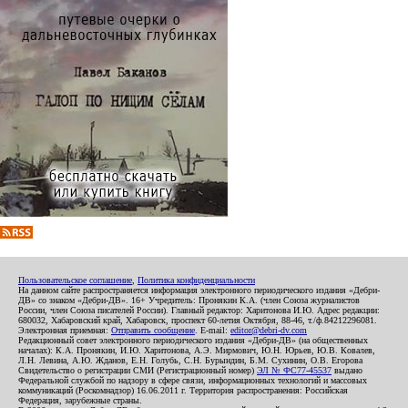
Пользовательское соглашение
,
Политика конфиденциальности
На данном сайте распространяется информация электронного периодического издания «Дебри-
ДВ» со знаком «Дебри-ДВ». 16+ Учредитель: Пронякин К.А. (член Союза журналистов
России, член Союза писателей России). Главный редактор: Харитонова И.Ю. Адрес редакции:
680032, Хабаровский край, Хабаровск, проспект 60-летия Октября, 88-46, т./ф.84212296081.
Электронная приемная:
Отправить сообщение
. E-mail:
editor@debri-dv.com
Редакционный совет электронного периодического издания «Дебри-ДВ» (на общественных
началах): К.А. Пронякин, И.Ю. Харитонова, А.Э. Мирмович, Ю.Н. Юрьев, Ю.В. Ковалев,
Л.Н. Левина, А.Ю. Жданов, Е.Н. Голубь, С.Н. Бурындин, Б.М. Сухинин, О.В. Егорова
Свидетельство о регистрации СМИ (Регистрационный номер)
ЭЛ № ФС77-45537
выдано
Федеральной службой по надзору в сфере связи, информационных технологий и массовых
коммуникаций (Роскомнадзор) 16.06.2011 г. Территория распространения: Российская
Федерация, зарубежные страны.