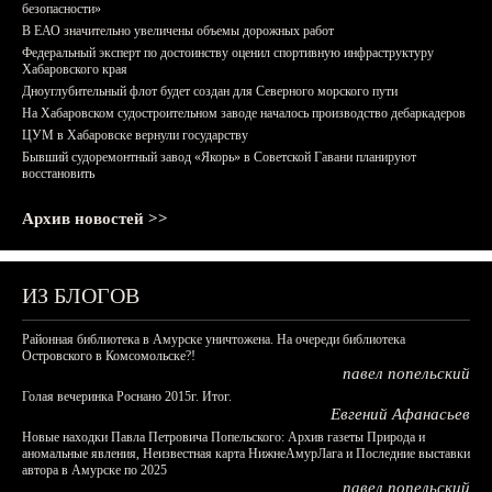
безопасности»
В ЕАО значительно увеличены объемы дорожных работ
Федеральный эксперт по достоинству оценил спортивную инфраструктуру
Хабаровского края
Дноуглубительный флот будет создан для Северного морского пути
На Хабаровском судостроительном заводе началось производство дебаркадеров
ЦУМ в Хабаровске вернули государству
Бывший судоремонтный завод «Якорь» в Советской Гавани планируют
восстановить
Архив новостей >>
ИЗ БЛОГОВ
Районная библиотека в Амурске уничтожена. На очереди библиотека
Островского в Комсомольске?!
павел попельский
Голая вечеринка Роснано 2015г. Итог.
Евгений Афанасьев
Новые находки Павла Петровича Попельского: Архив газеты Природа и
аномальные явления, Неизвестная карта НижнеАмурЛага и Последние выставки
автора в Амурске по 2025
павел попельский