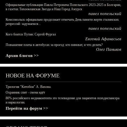
Официальные публикации Павла Петровича Попельского 2023-2025 в Болгарии,
в газетах Тихоокеанская Звезда и Наш Город Амурск
павел попельский
Комсомольск официально продолжает отмечать День памяти жертв сталинских
репрессий: задумаемся...
павел попельский
Кого боится Путин: Сергей Фургал
Евгений Афанасьев
Повышение платы в автобусах за проезд: кто виноват, и что делать?
Олег Паньков
Архив блогов >>
НОВОЕ НА ФОРУМЕ
Трилогия "Китобои" А. Вахова.
Охранник спит - смена идёт
80% российского медиаконтента это телевидение для пациентов психдиспансера
и наркологии.
Перейти на форум >>