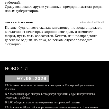
губерний.
Сразу возникают другие успешные предприниматели-родня
новых губернаторов.
местный житель
22.07.2014 23:02:26
По мне, будь он хоть сколько миллионер, но когда он делает,
в отличии от некоторых хорошо свое дело, и помогает
людям, пусть хоть озолотится. Кстати, наш полпред тоже
далеко не бедняк, но пока, во всяком случае "разводит
ситуацию...
НОВОСТИ
07.08.2026
ЕАО станет пилотным регионом нового проекта Мастерской управления
«Сенеж»
В Хабаровском крае быстрее всего растут зарплаты у административного
персонала и рабочих
В ЕАО обсудили стратегию сохранения исторической памяти
ЕАО - в числе 40 российских регионов-участников кампании «Продвижение