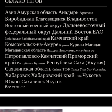
ОБЛАКО ТЕГОВ
Азия
Амурская область
Анадырь
Арктика
Биробиджан
Владивосток
Благовещенск
Дальневосточный
Восточный военный округ
федеральный округ
Дальний Восток
ЕАО
Камчатский край
Забайкалье
Забайкальский край
Комсомольск-на-Амуре
Магадан
Курилы
Корякия
Магаданская область
Николаевск-на-Амуре
Находка
Приморский
Петропавловск-Камчатский
край
Республика Саха (Якутия)
Республика Бурятия
Сахалинская область
ТОФ
Тында
Улан-Удэ
Уссурийск
Сибирь
Хабаровск
Хабаровский край
Чукотка
Чита
Южно-Сахалинск
Якутск
Все теги >>