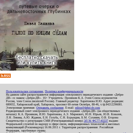
Пользовательское соглашение
,
Политика конфиденциальности
На данном сайте распространяется информация электронного периодического издания «Дебри-
ДВ» со знаком «Дебри-ДВ». 16+ Учредитель: Пронякин К.А. (член Союза журналистов
России, член Союза писателей России). Главный редактор: Харитонова И.Ю. Адрес редакции:
680032, Хабаровский край, Хабаровск, проспект 60-летия Октября, 88-46, т./ф.84212296081.
Электронная приемная:
Отправить сообщение
. E-mail:
editor@debri-dv.com
Редакционный совет электронного периодического издания «Дебри-ДВ» (на общественных
началах): К.А. Пронякин, И.Ю. Харитонова, А.Э. Мирмович, Ю.Н. Юрьев, Ю.В. Ковалев,
Л.Н. Левина, А.Ю. Жданов, Е.Н. Голубь, С.Н. Бурындин, Б.М. Сухинин, О.В. Егорова
Свидетельство о регистрации СМИ (Регистрационный номер)
ЭЛ № ФС77-45537
выдано
Федеральной службой по надзору в сфере связи, информационных технологий и массовых
коммуникаций (Роскомнадзор) 16.06.2011 г. Территория распространения: Российская
Федерация, зарубежные страны.