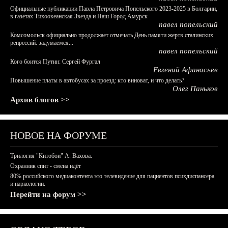
Официальные публикации Павла Петровича Попельского 2023-2025 в Болгарии,
в газетах Тихоокеанская Звезда и Наш Город Амурск
павел попельский
Комсомольск официально продолжает отмечать День памяти жертв сталинских
репрессий: задумаемся...
павел попельский
Кого боится Путин: Сергей Фургал
Евгений Афанасьев
Повышение платы в автобусах за проезд: кто виноват, и что делать?
Олег Паньков
Архив блогов >>
НОВОЕ НА ФОРУМЕ
Трилогия "Китобои" А. Вахова.
Охранник спит - смена идёт
80% российского медиаконтента это телевидение для пациентов психдиспансера
и наркологии.
Перейти на форум >>