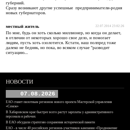
губерний.
Сразу возникают другие успешные предприниматели-родня
новых губернаторов.
местный житель
22.07.2014 23:02:26
По мне, будь он хоть сколько миллионер, но когда он делает,
в отличии от некоторых хорошо свое дело, и помогает
людям, пусть хоть озолотится. Кстати, наш полпред тоже
далеко не бедняк, но пока, во всяком случае "разводит
ситуацию...
НОВОСТИ
07.08.2026
ЕАО станет пилотным регионом нового проекта Мастерской управления
«Сенеж»
В Хабаровском крае быстрее всего растут зарплаты у административного
персонала и рабочих
В ЕАО обсудили стратегию сохранения исторической памяти
ЕАО - в числе 40 российских регионов-участников кампании «Продвижение