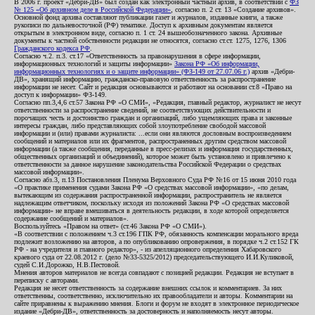
В 2006 г. проект «Дебри-ДВ» был создан как электронный частный архив, в соответствии с
ФЗ
№ 125 «Об архивном деле в Российской Федерации»
, согласно п. 2 ст. 13 «Создание архивов».
Основной фонд архива составляют публикации газет и журналов, изданные книги, а также
рукописи по дальневосточной (РФ) тематике. Доступ к архивным документам является
открытым в электронном виде, согласно п. 1 ст. 24 вышеобозначенного закона. Архивные
документы к частной собственности редакции не относятся, согласно ст.ст. 1275, 1276, 1306
Гражданского кодекса РФ
.
Согласно ч.2. п.3. ст.17 «Ответственность за правонарушения в сфере информации,
информационных технологий и защиты информации»
Закона РФ «Об информации,
информационных технологиях и о защите информации» (ФЗ-149 от 27.07.06 г.)
архив «Дебри-
ДВ», хранящий информацию, гражданско-правовую ответственность за распространение
информации не несет. Сайт и редакция основываются и работают на основании ст.8 «Право на
доступ к информации» ФЗ-149.
Согласно пп.3,4,6 ст.57 Закона РФ «О СМИ», «Редакция, главный редактор, журналист не несут
ответственности за распространение сведений, не соответствующих действительности и
порочащих честь и достоинство граждан и организаций, либо ущемляющих права и законные
интересы граждан, либо представляющих собой злоупотребление свободой массовой
информации и (или) правами журналиста: ...если они являются дословным воспроизведением
сообщений и материалов или их фрагментов, распространенных другим средством массовой
информации (а также сообщения, переданные в пресс-релизах и информация государственных,
общественных организаций и объединений), которое может быть установлено и привлечено к
ответственности за данное нарушение законодательства Российской Федерации о средствах
массовой информации».
Согласно абз.3, п.13 Постановления Пленума Верховного Суда РФ №16 от 15 июня 2010 года
«О практике применения судами Закона РФ «О средствах массовой информации», «по делам,
вытекающим из содержания распространенной информации, распространитель не является
надлежащим ответчиком, поскольку исходя из положений Закона РФ «О средствах массовой
информации» не вправе вмешиваться в деятельность редакции, в ходе которой определяется
содержание сообщений и материалов».
Воспользуйтесь «Правом на ответ» (ст.46 Закона РФ «О СМИ»).
«В соответствии с положением ч.3 ст.196 ГПК РФ, обязанность компенсации морального вреда
подлежит возложению на авторов, а по опубликованию опровержения, в порядке ч.2 ст.152 ГК
РФ - на учредителя и главного редактор», - из апелляционного определения Хабаровского
краевого суда от 22.08.2012 г. (дело №33-5325/2012) председательствующего И.И.Куликовой,
судей С.И.Дорожко, Н.В.Пестовой.
Мнения авторов материалов не всегда совпадают с позицией редакции. Редакция не вступает в
переписку с авторами.
Редакция не несет ответственность за содержание внешних ссылок и комментариев. За них
ответственны, соответственно, исключительно их правообладатели и авторы. Комментарии на
сайте приравнены к выражению мнения. Блоги и форум не входят в электронное периодическое
издание «Дебри-ДВ», ответственность за достоверность и наполняемость несут авторы.