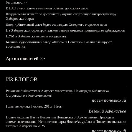
безопасности»
В ЕАО значительно увеличены объемы дорожных работ
Федеральный эксперт по достоинству оценил спортивную инфраструктуру
Хабаровского края
Дноуглубительный флот будет создан для Северного морского пути
На Хабаровском судостроительном заводе началось производство дебаркадеров
ЦУМ в Хабаровске вернули государству
Бывший судоремонтный завод «Якорь» в Советской Гавани планируют
восстановить
Архив новостей >>
ИЗ БЛОГОВ
Районная библиотека в Амурске уничтожена. На очереди библиотека
Островского в Комсомольске?!
павел попельский
Голая вечеринка Роснано 2015г. Итог.
Евгений Афанасьев
Новые находки Павла Петровича Попельского: Архив газеты Природа и
аномальные явления, Неизвестная карта НижнеАмурЛага и Последние выставки
автора в Амурске по 2025
павел попельский