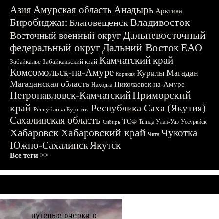
Азия
Амурская область
Анадырь
Арктика
Биробиджан
Владивосток
Благовещенск
Дальневосточный
Восточный военный округ
федеральный округ
Дальний Восток
ЕАО
Камчатский край
Забайкалье
Забайкальский край
Комсомольск-на-Амуре
Магадан
Курилы
Корякия
Магаданская область
Николаевск-на-Амуре
Находка
Приморский
Петропавловск-Камчатский
край
Республика Саха (Якутия)
Республика Бурятия
Сахалинская область
ТОФ
Тында
Улан-Удэ
Уссурийск
Сибирь
Хабаровск
Хабаровский край
Чукотка
Чита
Южно-Сахалинск
Якутск
Все теги >>