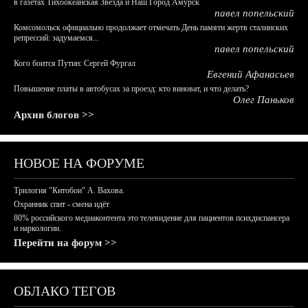
в газетах Тихоокеанская Звезда и Наш Город Амурск
павел попельский
Комсомольск официально продолжает отмечать День памяти жертв сталинских
репрессий: задумаемся...
павел попельский
Кого боится Путин: Сергей Фургал
Евгений Афанасьев
Повышение платы в автобусах за проезд: кто виноват, и что делать?
Олег Паньков
Архив блогов >>
НОВОЕ НА ФОРУМЕ
Трилогия "Китобои" А. Вахова.
Охранник спит - смена идёт
80% российского медиаконтента это телевидение для пациентов психдиспансера
и наркологии.
Перейти на форум >>
ОБЛАКО ТЕГОВ