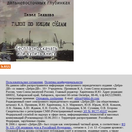
Пользовательское соглашение
,
Политика конфиденциальности
На данном сайте распространяется информация электронного периодического издания «Дебри-
ДВ» со знаком «Дебри-ДВ». 16+ Учредитель: Пронякин К.А. (член Союза журналистов
России, член Союза писателей России). Главный редактор: Харитонова И.Ю. Адрес редакции:
680032, Хабаровский край, Хабаровск, проспект 60-летия Октября, 88-46, т./ф.84212296081.
Электронная приемная:
Отправить сообщение
. E-mail:
editor@debri-dv.com
Редакционный совет электронного периодического издания «Дебри-ДВ» (на общественных
началах): К.А. Пронякин, И.Ю. Харитонова, А.Э. Мирмович, Ю.Н. Юрьев, Ю.В. Ковалев,
Л.Н. Левина, А.Ю. Жданов, Е.Н. Голубь, С.Н. Бурындин, Б.М. Сухинин, О.В. Егорова
Свидетельство о регистрации СМИ (Регистрационный номер)
ЭЛ № ФС77-45537
выдано
Федеральной службой по надзору в сфере связи, информационных технологий и массовых
коммуникаций (Роскомнадзор) 16.06.2011 г. Территория распространения: Российская
Федерация, зарубежные страны.
В 2006 г. проект «Дебри-ДВ» был создан как электронный частный архив, в соответствии с
ФЗ
№ 125 «Об архивном деле в Российской Федерации»
, согласно п. 2 ст. 13 «Создание архивов».
Основной фонд архива составляют публикации газет и журналов, изданные книги, а также