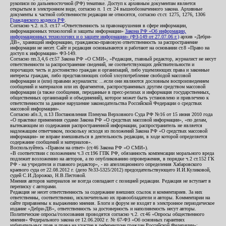
рукописи по дальневосточной (РФ) тематике. Доступ к архивным документам является
открытым в электронном виде, согласно п. 1 ст. 24 вышеобозначенного закона. Архивные
документы к частной собственности редакции не относятся, согласно ст.ст. 1275, 1276, 1306
Гражданского кодекса РФ
.
Согласно ч.2. п.3. ст.17 «Ответственность за правонарушения в сфере информации,
информационных технологий и защиты информации»
Закона РФ «Об информации,
информационных технологиях и о защите информации» (ФЗ-149 от 27.07.06 г.)
архив «Дебри-
ДВ», хранящий информацию, гражданско-правовую ответственность за распространение
информации не несет. Сайт и редакция основываются и работают на основании ст.8 «Право на
доступ к информации» ФЗ-149.
Согласно пп.3,4,6 ст.57 Закона РФ «О СМИ», «Редакция, главный редактор, журналист не несут
ответственности за распространение сведений, не соответствующих действительности и
порочащих честь и достоинство граждан и организаций, либо ущемляющих права и законные
интересы граждан, либо представляющих собой злоупотребление свободой массовой
информации и (или) правами журналиста: ...если они являются дословным воспроизведением
сообщений и материалов или их фрагментов, распространенных другим средством массовой
информации (а также сообщения, переданные в пресс-релизах и информация государственных,
общественных организаций и объединений), которое может быть установлено и привлечено к
ответственности за данное нарушение законодательства Российской Федерации о средствах
массовой информации».
Согласно абз.3, п.13 Постановления Пленума Верховного Суда РФ №16 от 15 июня 2010 года
«О практике применения судами Закона РФ «О средствах массовой информации», «по делам,
вытекающим из содержания распространенной информации, распространитель не является
надлежащим ответчиком, поскольку исходя из положений Закона РФ «О средствах массовой
информации» не вправе вмешиваться в деятельность редакции, в ходе которой определяется
содержание сообщений и материалов».
Воспользуйтесь «Правом на ответ» (ст.46 Закона РФ «О СМИ»).
«В соответствии с положением ч.3 ст.196 ГПК РФ, обязанность компенсации морального вреда
подлежит возложению на авторов, а по опубликованию опровержения, в порядке ч.2 ст.152 ГК
РФ - на учредителя и главного редактор», - из апелляционного определения Хабаровского
краевого суда от 22.08.2012 г. (дело №33-5325/2012) председательствующего И.И.Куликовой,
судей С.И.Дорожко, Н.В.Пестовой.
Мнения авторов материалов не всегда совпадают с позицией редакции. Редакция не вступает в
переписку с авторами.
Редакция не несет ответственность за содержание внешних ссылок и комментариев. За них
ответственны, соответственно, исключительно их правообладатели и авторы. Комментарии на
сайте приравнены к выражению мнения. Блоги и форум не входят в электронное периодическое
издание «Дебри-ДВ», ответственность за достоверность и наполняемость несут авторы.
Политические опросы/голосования проводятся согласно ч.2. ст.46 «Опросы общественного
мнения» Федерального закона от 12.06.2002 г. № 67-ФЗ «Об основных гарантиях
избирательных прав и права на участие в референдуме граждан Российской Федерации»;