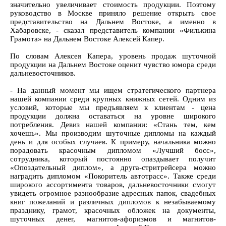
значительно увеличивает стоимость продукции. Поэтому
руководство в Москве приняло решение открыть свое
представительство на Дальнем Востоке, а именно в
Хабаровске, - сказал представитель компании «Филькина
Грамота» на Дальнем Востоке Алексей Капер.
По словам Алексея Капера, уровень продаж шуточной
продукции на Дальнем Востоке оценит чувство юмора среди
дальневосточников.
- На данный момент мы ищем стратегического партнера
нашей компании среди крупных книжных сетей. Одним из
условий, которые мы предъявляем к клиентам - цена
продукции должна оставаться на уровне широкого
потребления. Девиз нашей компании: «Стань тем, кем
хочешь». Мы производим шуточные дипломы на каждый
день и для особых случаев. К примеру, начальника можно
порадовать красочным дипломом «Лучший босс»,
сотрудника, который постоянно опаздывает получит
«Опоздательный диплом», а друга-стритрейсера можно
наградить дипломом «Покоритель автотрасс». Также среди
широкого ассортимента товаров, дальневосточники смогут
увидеть огромное разнообразие адресных папок, свадебных
книг пожеланий и различных дипломов к незабываемому
празднику, грамот, красочных обложек на документы,
шуточных денег, магнитов-афоризмов и магнитов-