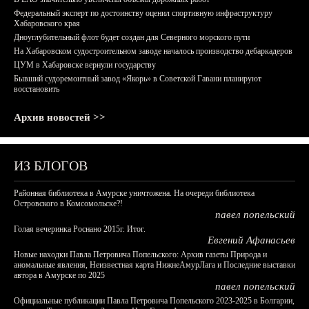
Федеральный эксперт по достоинству оценил спортивную инфраструктуру
Хабаровского края
Дноуглубительный флот будет создан для Северного морского пути
На Хабаровском судостроительном заводе началось производство дебаркадеров
ЦУМ в Хабаровске вернули государству
Бывший судоремонтный завод «Якорь» в Советской Гавани планируют
восстановить
Архив новостей >>
ИЗ БЛОГОВ
Районная библиотека в Амурске уничтожена. На очереди библиотека
Островского в Комсомольске?!
павел попельский
Голая вечеринка Роснано 2015г. Итог.
Евгений Афанасьев
Новые находки Павла Петровича Попельского: Архив газеты Природа и
аномальные явления, Неизвестная карта НижнеАмурЛага и Последние выставки
автора в Амурске по 2025
павел попельский
Официальные публикации Павла Петровича Попельского 2023-2025 в Болгарии,