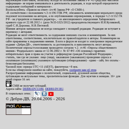
надлежащим ответчиком, поскольку исходя из положений Закона РФ «О средствах массовой
информации» не вправе вмешиваться в деятельность редакции, в ходе которой определяется
содержание сообщений и материалов».
Воспользуйтесь «Правом на ответ» (ст.46 Закона РФ «О СМИ»).
«В соответствии с положением ч.3 ст.196 ГПК РФ, обязанность компенсации морального вреда
подлежит возложению на авторов, а по опубликованию опровержения, в порядке ч.2 ст.152 ГК
РФ - на учредителя и главного редактор», - из апелляционного определения Хабаровского
краевого суда от 22.08.2012 г. (дело №33-5325/2012) председательствующего И.И.Куликовой,
судей С.И.Дорожко, Н.В.Пестовой.
Мнения авторов материалов не всегда совпадают с позицией редакции. Редакция не вступает в
переписку с авторами.
Редакция не несет ответственность за содержание внешних ссылок и комментариев. За них
ответственны, соответственно, исключительно их правообладатели и авторы. Комментарии на
сайте приравнены к выражению мнения. Блоги и форум не входят в электронное периодическое
издание «Дебри-ДВ», ответственность за достоверность и наполняемость несут авторы.
Политические опросы/голосования проводятся согласно ч.2. ст.46 «Опросы общественного
мнения» Федерального закона от 12.06.2002 г. № 67-ФЗ «Об основных гарантиях
избирательных прав и права на участие в референдуме граждан Российской Федерации»;
считать, там где не указано: лицо (лица), заказавшее (заказавших) проведение опроса и
оплатившее (оплативших) указанную публикацию (обнародование) - едино - сайт, без оплаты -
безвозмездно/бесплатно.
Часовой пояс сервера UTC+11 (AEST), фактически +8 мск.
Если вы обнаружили ошибки на сайте, пожалуйста,
сообщите нам об этом
.
Распространение информации о политической, социальной, духовной жизни общества,
публикации на актуальные темы, просветительские функции. Для мужчин и женщин. 16+ для
детей старше 16 лет.
СМИ не получает субсидий.
Адреса сайта:
DEBRI-DV.COM
,
DEBRI-DV.RU
.
В социальных сетях:
© Дебри-ДВ, 20.04.2006 - 2026