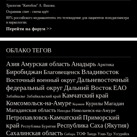
Трилогия "Китобои" А. Вахова.
Охранник спит - смена идёт
80% российского медиаконтента это телевидение для пациентов психдиспансера
и наркологии.
Перейти на форум >>
ОБЛАКО ТЕГОВ
Азия
Амурская область
Анадырь
Арктика
Биробиджан
Владивосток
Благовещенск
Дальневосточный
Восточный военный округ
федеральный округ
Дальний Восток
ЕАО
Камчатский край
Забайкалье
Забайкальский край
Комсомольск-на-Амуре
Магадан
Курилы
Корякия
Магаданская область
Николаевск-на-Амуре
Находка
Приморский
Петропавловск-Камчатский
край
Республика Саха (Якутия)
Республика Бурятия
Сахалинская область
ТОФ
Тында
Улан-Удэ
Уссурийск
Сибирь