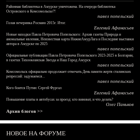
Районная библиотека в Амурске уничтожена. На очереди библиотека
Островского в Комсомольске?!
павел попельский
Голая вечеринка Роснано 2015г. Итог.
Евгений Афанасьев
Новые находки Павла Петровича Попельского: Архив газеты Природа и
аномальные явления, Неизвестная карта НижнеАмурЛага и Последние выставки
автора в Амурске по 2025
павел попельский
Официальные публикации Павла Петровича Попельского 2023-2025 в Болгарии,
в газетах Тихоокеанская Звезда и Наш Город Амурск
павел попельский
Комсомольск официально продолжает отмечать День памяти жертв сталинских
репрессий: задумаемся...
павел попельский
Кого боится Путин: Сергей Фургал
Евгений Афанасьев
Повышение платы в автобусах за проезд: кто виноват, и что делать?
Олег Паньков
Архив блогов >>
НОВОЕ НА ФОРУМЕ