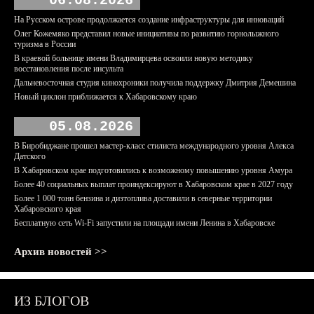
06.08.2026
На Русском острове продолжается создание инфраструктуры для инноваций
Олег Кожемяко представил новые инициативы по развитию горнолыжного
туризма в России
В краевой больнице имени Владимирцева освоили новую методику
восстановления после инсульта
Дальневосточная студия кинохроники получила поддержку Дмитрия Демешина
Новый циклон приближается к Хабаровскому краю
05.08.2026
В Биробиджане прошел мастер-класс стилиста международного уровня Алекса
Датского
В Хабаровском крае подготовились к возможному повышению уровня Амура
Более 40 социальных выплат проиндексируют в Хабаровском крае в 2027 году
Более 1 000 тонн бензина и дизтоплива доставили в северные территории
Хабаровского края
Бесплатную сеть Wi-Fi запустили на площади имени Ленина в Хабаровске
Архив новостей >>
ИЗ БЛОГОВ