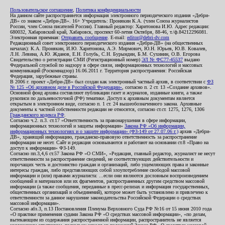
Пользовательское соглашение
,
Политика конфиденциальности
На данном сайте распространяется информация электронного периодического издания «Дебри-
ДВ» со знаком «Дебри-ДВ». 16+ Учредитель: Пронякин К.А. (член Союза журналистов
России, член Союза писателей России). Главный редактор: Харитонова И.Ю. Адрес редакции:
680032, Хабаровский край, Хабаровск, проспект 60-летия Октября, 88-46, т./ф.84212296081.
Электронная приемная:
Отправить сообщение
. E-mail:
editor@debri-dv.com
Редакционный совет электронного периодического издания «Дебри-ДВ» (на общественных
началах): К.А. Пронякин, И.Ю. Харитонова, А.Э. Мирмович, Ю.Н. Юрьев, Ю.В. Ковалев,
Л.Н. Левина, А.Ю. Жданов, Е.Н. Голубь, С.Н. Бурындин, Б.М. Сухинин, О.В. Егорова
Свидетельство о регистрации СМИ (Регистрационный номер)
ЭЛ № ФС77-45537
выдано
Федеральной службой по надзору в сфере связи, информационных технологий и массовых
коммуникаций (Роскомнадзор) 16.06.2011 г. Территория распространения: Российская
Федерация, зарубежные страны.
В 2006 г. проект «Дебри-ДВ» был создан как электронный частный архив, в соответствии с
ФЗ
№ 125 «Об архивном деле в Российской Федерации»
, согласно п. 2 ст. 13 «Создание архивов».
Основной фонд архива составляют публикации газет и журналов, изданные книги, а также
рукописи по дальневосточной (РФ) тематике. Доступ к архивным документам является
открытым в электронном виде, согласно п. 1 ст. 24 вышеобозначенного закона. Архивные
документы к частной собственности редакции не относятся, согласно ст.ст. 1275, 1276, 1306
Гражданского кодекса РФ
.
Согласно ч.2. п.3. ст.17 «Ответственность за правонарушения в сфере информации,
информационных технологий и защиты информации»
Закона РФ «Об информации,
информационных технологиях и о защите информации» (ФЗ-149 от 27.07.06 г.)
архив «Дебри-
ДВ», хранящий информацию, гражданско-правовую ответственность за распространение
информации не несет. Сайт и редакция основываются и работают на основании ст.8 «Право на
доступ к информации» ФЗ-149.
Согласно пп.3,4,6 ст.57 Закона РФ «О СМИ», «Редакция, главный редактор, журналист не несут
ответственности за распространение сведений, не соответствующих действительности и
порочащих честь и достоинство граждан и организаций, либо ущемляющих права и законные
интересы граждан, либо представляющих собой злоупотребление свободой массовой
информации и (или) правами журналиста: ...если они являются дословным воспроизведением
сообщений и материалов или их фрагментов, распространенных другим средством массовой
информации (а также сообщения, переданные в пресс-релизах и информация государственных,
общественных организаций и объединений), которое может быть установлено и привлечено к
ответственности за данное нарушение законодательства Российской Федерации о средствах
массовой информации».
Согласно абз.3, п.13 Постановления Пленума Верховного Суда РФ №16 от 15 июня 2010 года
«О практике применения судами Закона РФ «О средствах массовой информации», «по делам,
вытекающим из содержания распространенной информации, распространитель не является