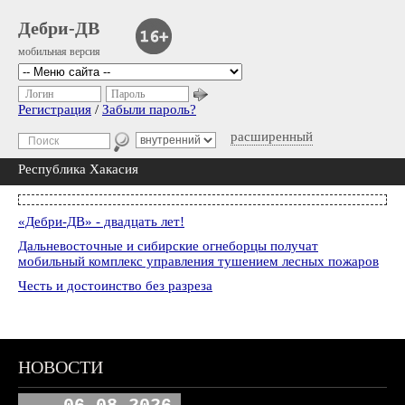
Дебри-ДВ
мобильная версия
Логин
Пароль
Регистрация
/
Забыли пароль?
расширенный
Республика Хакасия
«Дебри-ДВ» - двадцать лет!
Дальневосточные и сибирские огнеборцы получат
мобильный комплекс управления тушением лесных пожаров
Честь и достоинство без разреза
НОВОСТИ