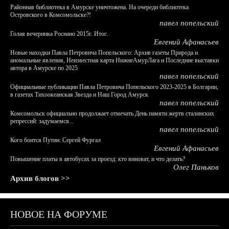
Районная библиотека в Амурске уничтожена. На очереди библиотека
Островского в Комсомольске?!
павел попельский
Голая вечеринка Роснано 2015г. Итог.
Евгений Афанасьев
Новые находки Павла Петровича Попельского: Архив газеты Природа и
аномальные явления, Неизвестная карта НижнеАмурЛага и Последние выставки
автора в Амурске по 2025
павел попельский
Официальные публикации Павла Петровича Попельского 2023-2025 в Болгарии,
в газетах Тихоокеанская Звезда и Наш Город Амурск
павел попельский
Комсомольск официально продолжает отмечать День памяти жертв сталинских
репрессий: задумаемся...
павел попельский
Кого боится Путин: Сергей Фургал
Евгений Афанасьев
Повышение платы в автобусах за проезд: кто виноват, и что делать?
Олег Паньков
Архив блогов >>
НОВОЕ НА ФОРУМЕ