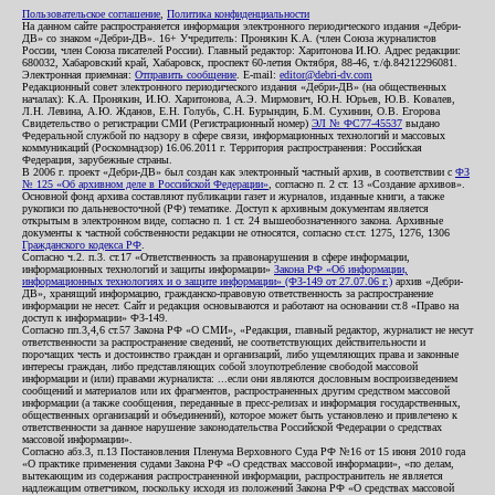
Пользовательское соглашение
,
Политика конфиденциальности
На данном сайте распространяется информация электронного периодического издания «Дебри-
ДВ» со знаком «Дебри-ДВ». 16+ Учредитель: Пронякин К.А. (член Союза журналистов
России, член Союза писателей России). Главный редактор: Харитонова И.Ю. Адрес редакции:
680032, Хабаровский край, Хабаровск, проспект 60-летия Октября, 88-46, т./ф.84212296081.
Электронная приемная:
Отправить сообщение
. E-mail:
editor@debri-dv.com
Редакционный совет электронного периодического издания «Дебри-ДВ» (на общественных
началах): К.А. Пронякин, И.Ю. Харитонова, А.Э. Мирмович, Ю.Н. Юрьев, Ю.В. Ковалев,
Л.Н. Левина, А.Ю. Жданов, Е.Н. Голубь, С.Н. Бурындин, Б.М. Сухинин, О.В. Егорова
Свидетельство о регистрации СМИ (Регистрационный номер)
ЭЛ № ФС77-45537
выдано
Федеральной службой по надзору в сфере связи, информационных технологий и массовых
коммуникаций (Роскомнадзор) 16.06.2011 г. Территория распространения: Российская
Федерация, зарубежные страны.
В 2006 г. проект «Дебри-ДВ» был создан как электронный частный архив, в соответствии с
ФЗ
№ 125 «Об архивном деле в Российской Федерации»
, согласно п. 2 ст. 13 «Создание архивов».
Основной фонд архива составляют публикации газет и журналов, изданные книги, а также
рукописи по дальневосточной (РФ) тематике. Доступ к архивным документам является
открытым в электронном виде, согласно п. 1 ст. 24 вышеобозначенного закона. Архивные
документы к частной собственности редакции не относятся, согласно ст.ст. 1275, 1276, 1306
Гражданского кодекса РФ
.
Согласно ч.2. п.3. ст.17 «Ответственность за правонарушения в сфере информации,
информационных технологий и защиты информации»
Закона РФ «Об информации,
информационных технологиях и о защите информации» (ФЗ-149 от 27.07.06 г.)
архив «Дебри-
ДВ», хранящий информацию, гражданско-правовую ответственность за распространение
информации не несет. Сайт и редакция основываются и работают на основании ст.8 «Право на
доступ к информации» ФЗ-149.
Согласно пп.3,4,6 ст.57 Закона РФ «О СМИ», «Редакция, главный редактор, журналист не несут
ответственности за распространение сведений, не соответствующих действительности и
порочащих честь и достоинство граждан и организаций, либо ущемляющих права и законные
интересы граждан, либо представляющих собой злоупотребление свободой массовой
информации и (или) правами журналиста: ...если они являются дословным воспроизведением
сообщений и материалов или их фрагментов, распространенных другим средством массовой
информации (а также сообщения, переданные в пресс-релизах и информация государственных,
общественных организаций и объединений), которое может быть установлено и привлечено к
ответственности за данное нарушение законодательства Российской Федерации о средствах
массовой информации».
Согласно абз.3, п.13 Постановления Пленума Верховного Суда РФ №16 от 15 июня 2010 года
«О практике применения судами Закона РФ «О средствах массовой информации», «по делам,
вытекающим из содержания распространенной информации, распространитель не является
надлежащим ответчиком, поскольку исходя из положений Закона РФ «О средствах массовой