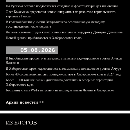
На Русском острове продолжается создание инфраструктуры для инноваций
Олег Кожемяко представил новые инициативы по развитию горнолыжного
туризма в России
В краевой больнице имени Владимирцева освоили новую методику
восстановления после инсульта
Дальневосточная студия кинохроники получила поддержку Дмитрия Демешина
Новый циклон приближается к Хабаровскому краю
05.08.2026
В Биробиджане прошел мастер-класс стилиста международного уровня Алекса
Датского
В Хабаровском крае подготовились к возможному повышению уровня Амура
Более 40 социальных выплат проиндексируют в Хабаровском крае в 2027 году
Более 1 000 тонн бензина и дизтоплива доставили в северные территории
Хабаровского края
Бесплатную сеть Wi-Fi запустили на площади имени Ленина в Хабаровске
Архив новостей >>
ИЗ БЛОГОВ