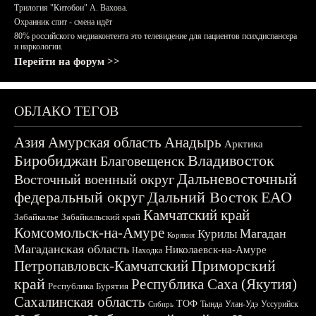
Трилогия "Китобои" А. Вахова.
Охранник спит - смена идёт
80% российского медиаконтента это телевидение для пациентов психдиспансера
и наркологии.
Перейти на форум >>
ОБЛАКО ТЕГОВ
Азия
Амурская область
Анадырь
Арктика
Биробиджан
Владивосток
Благовещенск
Дальневосточный
Восточный военный округ
федеральный округ
Дальний Восток
ЕАО
Камчатский край
Забайкалье
Забайкальский край
Комсомольск-на-Амуре
Магадан
Курилы
Корякия
Магаданская область
Николаевск-на-Амуре
Находка
Приморский
Петропавловск-Камчатский
край
Республика Саха (Якутия)
Республика Бурятия
Сахалинская область
ТОФ
Тында
Улан-Удэ
Уссурийск
Сибирь