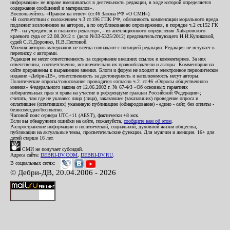
информации» не вправе вмешиваться в деятельность редакции, в ходе которой определяется
содержание сообщений и материалов».
Воспользуйтесь «Правом на ответ» (ст.46 Закона РФ «О СМИ»).
«В соответствии с положением ч.3 ст.196 ГПК РФ, обязанность компенсации морального вреда
подлежит возложению на авторов, а по опубликованию опровержения, в порядке ч.2 ст.152 ГК
РФ - на учредителя и главного редактор», - из апелляционного определения Хабаровского
краевого суда от 22.08.2012 г. (дело №33-5325/2012) председательствующего И.И.Куликовой,
судей С.И.Дорожко, Н.В.Пестовой.
Мнения авторов материалов не всегда совпадают с позицией редакции. Редакция не вступает в
переписку с авторами.
Редакция не несет ответственность за содержание внешних ссылок и комментариев. За них
ответственны, соответственно, исключительно их правообладатели и авторы. Комментарии на
сайте приравнены к выражению мнения. Блоги и форум не входят в электронное периодическое
издание «Дебри-ДВ», ответственность за достоверность и наполняемость несут авторы.
Политические опросы/голосования проводятся согласно ч.2. ст.46 «Опросы общественного
мнения» Федерального закона от 12.06.2002 г. № 67-ФЗ «Об основных гарантиях
избирательных прав и права на участие в референдуме граждан Российской Федерации»;
считать, там где не указано: лицо (лица), заказавшее (заказавших) проведение опроса и
оплатившее (оплативших) указанную публикацию (обнародование) - едино - сайт, без оплаты -
безвозмездно/бесплатно.
Часовой пояс сервера UTC+11 (AEST), фактически +8 мск.
Если вы обнаружили ошибки на сайте, пожалуйста,
сообщите нам об этом
.
Распространение информации о политической, социальной, духовной жизни общества,
публикации на актуальные темы, просветительские функции. Для мужчин и женщин. 16+ для
детей старше 16 лет.
СМИ не получает субсидий.
Адреса сайта:
DEBRI-DV.COM
,
DEBRI-DV.RU
.
В социальных сетях:
© Дебри-ДВ, 20.04.2006 - 2026