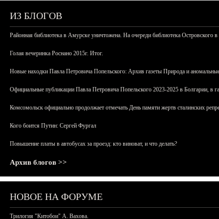
ИЗ БЛОГОВ
Районная библиотека в Амурске уничтожена. На очереди библиотека Островского в
Голая вечеринка Роснано 2015г. Итог.
Новые находки Павла Петровича Попельского: Архив газеты Природа и аномальные
Официальные публикации Павла Петровича Попельского 2023-2025 в Болгарии, в г
Комсомольск официально продолжает отмечать День памяти жертв сталинских репрес
Кого боится Путин: Сергей Фургал
Повышение платы в автобусах за проезд: кто виноват, и что делать?
Архив блогов >>
НОВОЕ НА ФОРУМЕ
Трилогия "Китобои" А. Вахова.