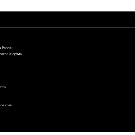
в России
осле инсульта
кого
ого края