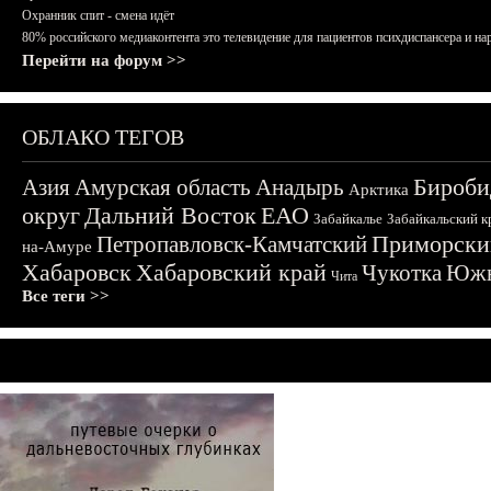
Охранник спит - смена идёт
80% российского медиаконтента это телевидение для пациентов психдиспансера и на
Перейти на форум >>
ОБЛАКО ТЕГОВ
Бироби
Азия
Амурская область
Анадырь
Арктика
округ
Дальний Восток
ЕАО
Забайкалье
Забайкальский к
Приморски
Петропавловск-Камчатский
на-Амуре
Хабаровск
Хабаровский край
Чукотка
Южн
Чита
Все теги >>