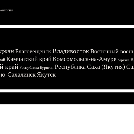
ркологии.
джан
Владивосток
Благовещенск
Восточный воен
Камчатский край
Комсомольск-на-Амуре
К
рай
Корякия
й край
Республика Саха (Якутия)
Са
Республика Бурятия
о-Сахалинск
Якутск