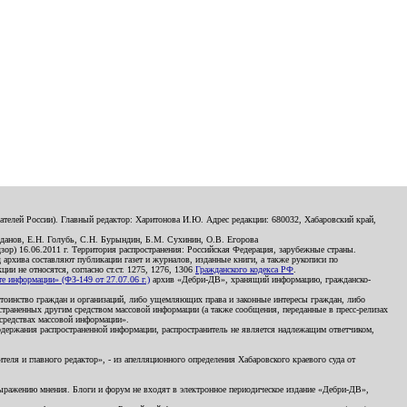
телей России). Главный редактор: Харитонова И.Ю. Адрес редакции: 680032, Хабаровский край,
данов, Е.Н. Голубь, С.Н. Бурындин, Б.М. Сухинин, О.В. Егорова
р) 16.06.2011 г. Территория распространения: Российская Федерация, зарубежные страны.
д архива составляют публикации газет и журналов, изданные книги, а также рукописи по
и не относятся, согласно ст.ст. 1275, 1276, 1306
Гражданского кодекса РФ
.
 информации» (ФЗ-149 от 27.07.06 г.)
архив «Дебри-ДВ», хранящий информацию, гражданско-
остоинство граждан и организаций, либо ущемляющих права и законные интересы граждан, либо
страненных другим средством массовой информации (а также сообщения, переданные в пресс-релизах
 средствах массовой информации».
держания распространенной информации, распространитель не является надлежащим ответчиком,
еля и главного редактор», - из апелляционного определения Хабаровского краевого суда от
 выражению мнения. Блоги и форум не входят в электронное периодическое издание «Дебри-ДВ»,