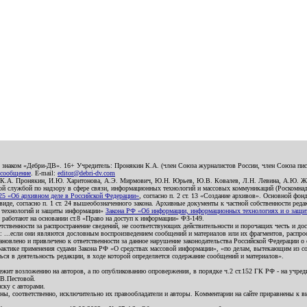
о знаком «Дебри-ДВ». 16+ Учредитель: Пронякин К.А. (член Союза журналистов России, член Союза писа
 сообщение
. E-mail:
editor@debri-dv.com
): К.А. Пронякин, И.Ю. Харитонова, А.Э. Мирмович, Ю.Н. Юрьев, Ю.В. Ковалев, Л.Н. Левина, А.Ю. Ж
 службой по надзору в сфере связи, информационных технологий и массовых коммуникаций (Роскомнадзо
5 «Об архивном деле в Российской Федерации»
, согласно п. 2 ст. 13 «Создание архивов». Основной фон
е, согласно п. 1 ст. 24 вышеобозначенного закона. Архивные документы к частной собственности редакци
ых технологий и защиты информации»
Закона РФ «Об информации, информационных технологиях и о защите
и работают на основании ст.8 «Право на доступ к информации» ФЗ-149.
етственности за распространение сведений, не соответствующих действительности и порочащих честь и д
 ...если они являются дословным воспроизведением сообщений и материалов или их фрагментов, распро
новлено и привлечено к ответственности за данное нарушение законодательства Российской Федерации о
актике применения судами Закона РФ «О средствах массовой информации», «по делам, вытекающим из со
ся в деятельность редакции, в ходе которой определяется содержание сообщений и материалов».
жит возложению на авторов, а по опубликованию опровержения, в порядке ч.2 ст.152 ГК РФ - на учредит
.В.Пестовой.
ску с авторами.
енны, соответственно, исключительно их правообладатели и авторы. Комментарии на сайте приравнены к