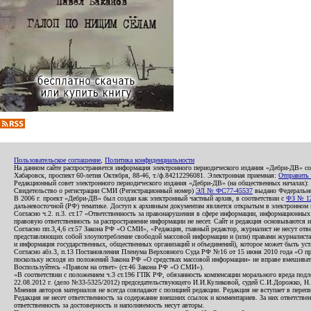
Пользовательское соглашение
,
Политика конфиденциальности
На данном сайте распространяется информация электронного периодического издания «Дебри-ДВ» с
Хабаровск, проспект 60-летия Октября, 88-46, т./ф.84212296081. Электронная приемная:
Отправить
Редакционный совет электронного периодического издания «Дебри-ДВ» (на общественных началах
Свидетельство о регистрации СМИ (Регистрационный номер)
ЭЛ № ФС77-45537
выдано Федеральной
В 2006 г. проект «Дебри-ДВ» был создан как электронный частный архив, в соответствии с
ФЗ № 12
дальневосточной (РФ) тематике. Доступ к архивным документам является открытым в электронном вид
Согласно ч.2. п.3. ст.17 «Ответственность за правонарушения в сфере информации, информационн
правовую ответственность за распространение информации не несет. Сайт и редакция основываются 
Согласно пп.3,4,6 ст.57 Закона РФ «О СМИ», «Редакция, главный редактор, журналист не несут отв
представляющих собой злоупотребление свободой массовой информации и (или) правами журналиста:
и информация государственных, общественных организаций и объединений), которое может быть уста
Согласно абз.3, п.13 Постановления Пленума Верховного Суда РФ №16 от 15 июня 2010 года «О пр
поскольку исходя из положений Закона РФ «О средствах массовой информации» не вправе вмешивать
Воспользуйтесь «Правом на ответ» (ст.46 Закона РФ «О СМИ»).
«В соответствии с положением ч.3 ст.196 ГПК РФ, обязанность компенсации морального вреда подле
22.08.2012 г. (дело №33-5325/2012) председательствующего И.И.Куликовой, судей С.И.Дорожко, Н
Мнения авторов материалов не всегда совпадают с позицией редакции. Редакция не вступает в перепи
Редакция не несет ответственность за содержание внешних ссылок и комментариев. За них ответств
ответственность за достоверность и наполняемость несут авторы.