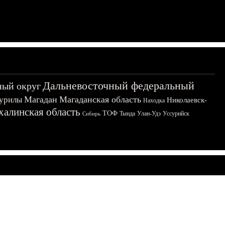
Дальневосточный федеральный
ный округ
Магадан
Магаданская область
урилы
Николаевск-
Находка
халинская область
ТОФ
Тында
Улан-Удэ
Уссурийск
Сибирь