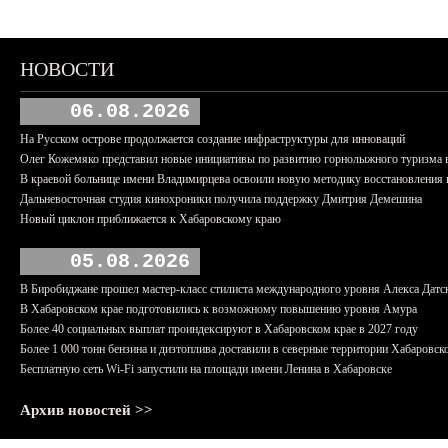
НОВОСТИ
06.08.2026
На Русском острове продолжается создание инфраструктуры для инноваций
Олег Кожемяко представил новые инициативы по развитию горнолыжного туризма 
В краевой больнице имени Владимирцева освоили новую методику восстановления п
Дальневосточная студия кинохроники получила поддержку Дмитрия Демешина
Новый циклон приближается к Хабаровскому краю
05.08.2026
В Биробиджане прошел мастер-класс стилиста международного уровня Алекса Датс
В Хабаровском крае подготовились к возможному повышению уровня Амура
Более 40 социальных выплат проиндексируют в Хабаровском крае в 2027 году
Более 1 000 тонн бензина и дизтоплива доставили в северные территории Хабаровск
Бесплатную сеть Wi-Fi запустили на площади имени Ленина в Хабаровске
Архив новостей >>