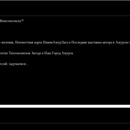
 Комсомольске?!
 явления, Неизвестная карта НижнеАмурЛага и Последние выставки автора в Амурске 
азетах Тихоокеанская Звезда и Наш Город Амурск
сий: задумаемся...