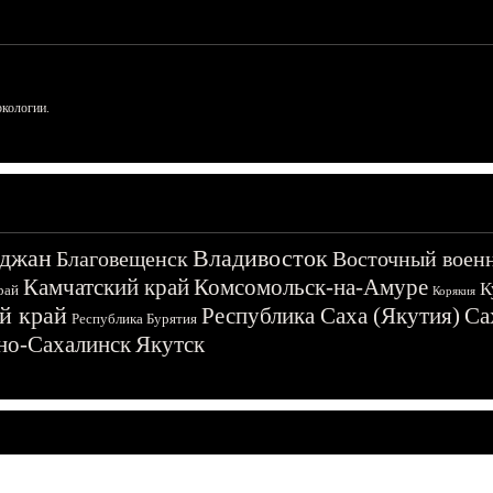
ркологии.
джан
Владивосток
Благовещенск
Восточный воен
Камчатский край
Комсомольск-на-Амуре
К
рай
Корякия
й край
Республика Саха (Якутия)
Са
Республика Бурятия
о-Сахалинск
Якутск