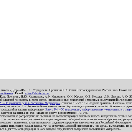
о знаком «Дебри-ДВ». 16+ Учредитель: Пронякин К.А. (член Союза журналистов России, член Союза писа
 сообщение
. E-mail:
editor@debri-dv.com
): К.А. Пронякин, И.Ю. Харитонова, А.Э. Мирмович, Ю.Н. Юрьев, Ю.В. Ковалев, Л.Н. Левина, А.Ю. Ж
 службой по надзору в сфере связи, информационных технологий и массовых коммуникаций (Роскомнадзо
5 «Об архивном деле в Российской Федерации»
, согласно п. 2 ст. 13 «Создание архивов». Основной фон
е, согласно п. 1 ст. 24 вышеобозначенного закона. Архивные документы к частной собственности редакци
ых технологий и защиты информации»
Закона РФ «Об информации, информационных технологиях и о защите
и работают на основании ст.8 «Право на доступ к информации» ФЗ-149.
етственности за распространение сведений, не соответствующих действительности и порочащих честь и д
 ...если они являются дословным воспроизведением сообщений и материалов или их фрагментов, распро
новлено и привлечено к ответственности за данное нарушение законодательства Российской Федерации о
актике применения судами Закона РФ «О средствах массовой информации», «по делам, вытекающим из со
ся в деятельность редакции, в ходе которой определяется содержание сообщений и материалов».