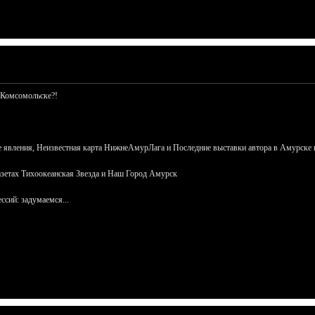
 Комсомольске?!
 явления, Неизвестная карта НижнеАмурЛага и Последние выставки автора в Амурске 
азетах Тихоокеанская Звезда и Наш Город Амурск
сий: задумаемся...