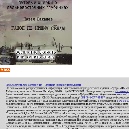
Пользовательское соглашение
,
Политика конфиденциальности
На данном сайте распространяется информация электронного периодического издания «Дебри-ДВ» с
Хабаровск, проспект 60-летия Октября, 88-46, т./ф.84212296081. Электронная приемная:
Отправить
Редакционный совет электронного периодического издания «Дебри-ДВ» (на общественных началах
Свидетельство о регистрации СМИ (Регистрационный номер)
ЭЛ № ФС77-45537
выдано Федеральной
В 2006 г. проект «Дебри-ДВ» был создан как электронный частный архив, в соответствии с
ФЗ № 12
дальневосточной (РФ) тематике. Доступ к архивным документам является открытым в электронном вид
Согласно ч.2. п.3. ст.17 «Ответственность за правонарушения в сфере информации, информационн
правовую ответственность за распространение информации не несет. Сайт и редакция основываются 
Согласно пп.3,4,6 ст.57 Закона РФ «О СМИ», «Редакция, главный редактор, журналист не несут отв
представляющих собой злоупотребление свободой массовой информации и (или) правами журналиста:
и информация государственных, общественных организаций и объединений), которое может быть уста
Согласно абз.3, п.13 Постановления Пленума Верховного Суда РФ №16 от 15 июня 2010 года «О пр
поскольку исходя из положений Закона РФ «О средствах массовой информации» не вправе вмешивать