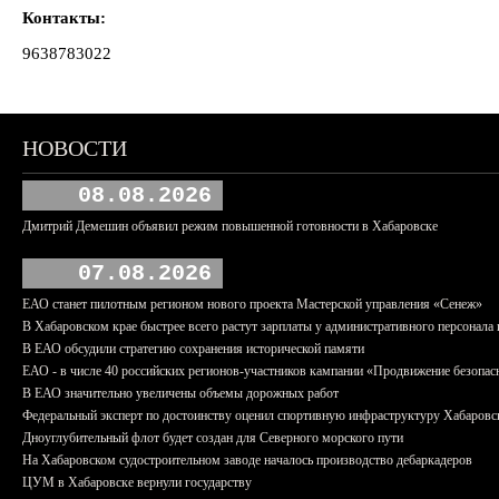
Контакты:
9638783022
НОВОСТИ
08.08.2026
Дмитрий Демешин объявил режим повышенной готовности в Хабаровске
07.08.2026
ЕАО станет пилотным регионом нового проекта Мастерской управления «Сенеж»
В Хабаровском крае быстрее всего растут зарплаты у административного персонала 
В ЕАО обсудили стратегию сохранения исторической памяти
ЕАО - в числе 40 российских регионов-участников кампании «Продвижение безопас
В ЕАО значительно увеличены объемы дорожных работ
Федеральный эксперт по достоинству оценил спортивную инфраструктуру Хабаровс
Дноуглубительный флот будет создан для Северного морского пути
На Хабаровском судостроительном заводе началось производство дебаркадеров
ЦУМ в Хабаровске вернули государству