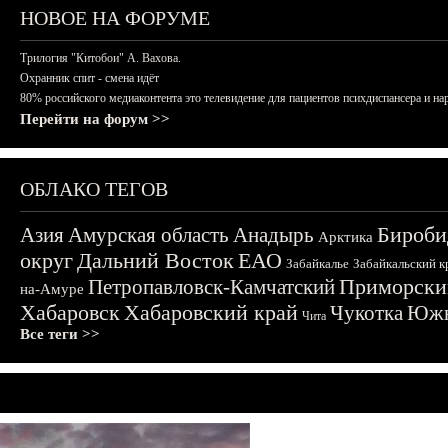
НОВОЕ НА ФОРУМЕ
Трилогия "Китобои" А. Вахова.
Охранник спит - смена идёт
80% российского медиаконтента это телевидение для пациентов психдиспансера и на
Перейти на форум >>
ОБЛАКО ТЕГОВ
Бироби
Азия
Амурская область
Анадырь
Арктика
округ
Дальний Восток
ЕАО
Забайкалье
Забайкальский к
Приморски
Петропавловск-Камчатский
на-Амуре
Хабаровск
Хабаровский край
Чукотка
Южн
Чита
Все теги >>