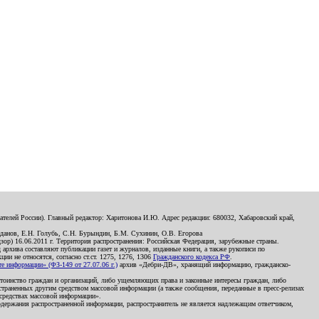
телей России). Главный редактор: Харитонова И.Ю. Адрес редакции: 680032, Хабаровский край,
данов, Е.Н. Голубь, С.Н. Бурындин, Б.М. Сухинин, О.В. Егорова
р) 16.06.2011 г. Территория распространения: Российская Федерация, зарубежные страны.
д архива составляют публикации газет и журналов, изданные книги, а также рукописи по
и не относятся, согласно ст.ст. 1275, 1276, 1306
Гражданского кодекса РФ
.
 информации» (ФЗ-149 от 27.07.06 г.)
архив «Дебри-ДВ», хранящий информацию, гражданско-
остоинство граждан и организаций, либо ущемляющих права и законные интересы граждан, либо
страненных другим средством массовой информации (а также сообщения, переданные в пресс-релизах
 средствах массовой информации».
держания распространенной информации, распространитель не является надлежащим ответчиком,