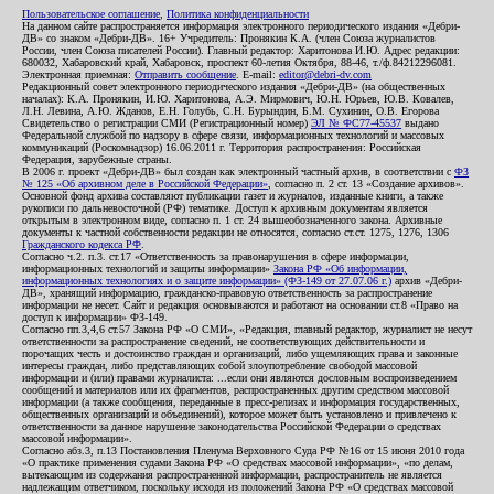
Пользовательское соглашение
,
Политика конфиденциальности
На данном сайте распространяется информация электронного периодического издания «Дебри-
ДВ» со знаком «Дебри-ДВ». 16+ Учредитель: Пронякин К.А. (член Союза журналистов
России, член Союза писателей России). Главный редактор: Харитонова И.Ю. Адрес редакции:
680032, Хабаровский край, Хабаровск, проспект 60-летия Октября, 88-46, т./ф.84212296081.
Электронная приемная:
Отправить сообщение
. E-mail:
editor@debri-dv.com
Редакционный совет электронного периодического издания «Дебри-ДВ» (на общественных
началах): К.А. Пронякин, И.Ю. Харитонова, А.Э. Мирмович, Ю.Н. Юрьев, Ю.В. Ковалев,
Л.Н. Левина, А.Ю. Жданов, Е.Н. Голубь, С.Н. Бурындин, Б.М. Сухинин, О.В. Егорова
Свидетельство о регистрации СМИ (Регистрационный номер)
ЭЛ № ФС77-45537
выдано
Федеральной службой по надзору в сфере связи, информационных технологий и массовых
коммуникаций (Роскомнадзор) 16.06.2011 г. Территория распространения: Российская
Федерация, зарубежные страны.
В 2006 г. проект «Дебри-ДВ» был создан как электронный частный архив, в соответствии с
ФЗ
№ 125 «Об архивном деле в Российской Федерации»
, согласно п. 2 ст. 13 «Создание архивов».
Основной фонд архива составляют публикации газет и журналов, изданные книги, а также
рукописи по дальневосточной (РФ) тематике. Доступ к архивным документам является
открытым в электронном виде, согласно п. 1 ст. 24 вышеобозначенного закона. Архивные
документы к частной собственности редакции не относятся, согласно ст.ст. 1275, 1276, 1306
Гражданского кодекса РФ
.
Согласно ч.2. п.3. ст.17 «Ответственность за правонарушения в сфере информации,
информационных технологий и защиты информации»
Закона РФ «Об информации,
информационных технологиях и о защите информации» (ФЗ-149 от 27.07.06 г.)
архив «Дебри-
ДВ», хранящий информацию, гражданско-правовую ответственность за распространение
информации не несет. Сайт и редакция основываются и работают на основании ст.8 «Право на
доступ к информации» ФЗ-149.
Согласно пп.3,4,6 ст.57 Закона РФ «О СМИ», «Редакция, главный редактор, журналист не несут
ответственности за распространение сведений, не соответствующих действительности и
порочащих честь и достоинство граждан и организаций, либо ущемляющих права и законные
интересы граждан, либо представляющих собой злоупотребление свободой массовой
информации и (или) правами журналиста: ...если они являются дословным воспроизведением
сообщений и материалов или их фрагментов, распространенных другим средством массовой
информации (а также сообщения, переданные в пресс-релизах и информация государственных,
общественных организаций и объединений), которое может быть установлено и привлечено к
ответственности за данное нарушение законодательства Российской Федерации о средствах
массовой информации».
Согласно абз.3, п.13 Постановления Пленума Верховного Суда РФ №16 от 15 июня 2010 года
«О практике применения судами Закона РФ «О средствах массовой информации», «по делам,
вытекающим из содержания распространенной информации, распространитель не является
надлежащим ответчиком, поскольку исходя из положений Закона РФ «О средствах массовой