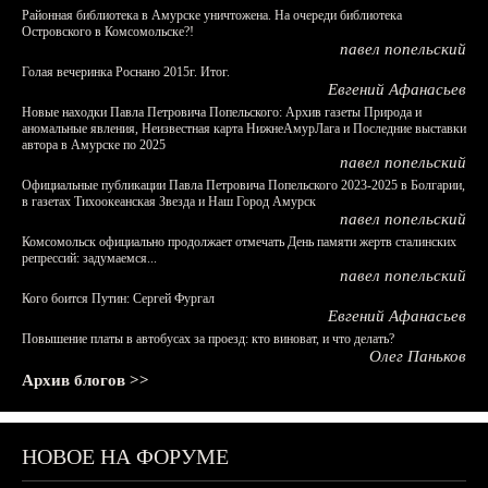
Районная библиотека в Амурске уничтожена. На очереди библиотека
Островского в Комсомольске?!
павел попельский
Голая вечеринка Роснано 2015г. Итог.
Евгений Афанасьев
Новые находки Павла Петровича Попельского: Архив газеты Природа и
аномальные явления, Неизвестная карта НижнеАмурЛага и Последние выставки
автора в Амурске по 2025
павел попельский
Официальные публикации Павла Петровича Попельского 2023-2025 в Болгарии,
в газетах Тихоокеанская Звезда и Наш Город Амурск
павел попельский
Комсомольск официально продолжает отмечать День памяти жертв сталинских
репрессий: задумаемся...
павел попельский
Кого боится Путин: Сергей Фургал
Евгений Афанасьев
Повышение платы в автобусах за проезд: кто виноват, и что делать?
Олег Паньков
Архив блогов >>
НОВОЕ НА ФОРУМЕ