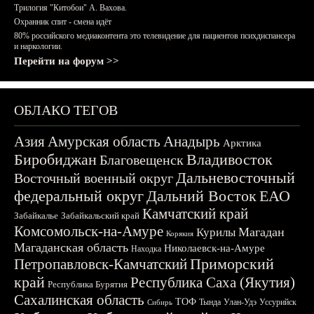
Трилогия "Китобои" А. Вахова.
Охранник спит - смена идёт
80% российского медиаконтента это телевидение для пациентов психдиспансера
и наркологии.
Перейти на форум >>
ОБЛАКО ТЕГОВ
Азия
Амурская область
Анадырь
Арктика
Биробиджан
Владивосток
Благовещенск
Дальневосточный
Восточный военный округ
федеральный округ
Дальний Восток
ЕАО
Камчатский край
Забайкалье
Забайкальский край
Комсомольск-на-Амуре
Магадан
Курилы
Корякия
Магаданская область
Николаевск-на-Амуре
Находка
Приморский
Петропавловск-Камчатский
край
Республика Саха (Якутия)
Республика Бурятия
Сахалинская область
ТОФ
Тында
Улан-Удэ
Уссурийск
Сибирь