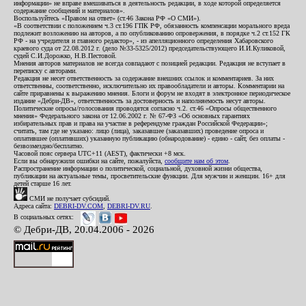
информации» не вправе вмешиваться в деятельность редакции, в ходе которой определяется
содержание сообщений и материалов».
Воспользуйтесь «Правом на ответ» (ст.46 Закона РФ «О СМИ»).
«В соответствии с положением ч.3 ст.196 ГПК РФ, обязанность компенсации морального вреда
подлежит возложению на авторов, а по опубликованию опровержения, в порядке ч.2 ст.152 ГК
РФ - на учредителя и главного редактор», - из апелляционного определения Хабаровского
краевого суда от 22.08.2012 г. (дело №33-5325/2012) председательствующего И.И.Куликовой,
судей С.И.Дорожко, Н.В.Пестовой.
Мнения авторов материалов не всегда совпадают с позицией редакции. Редакция не вступает в
переписку с авторами.
Редакция не несет ответственность за содержание внешних ссылок и комментариев. За них
ответственны, соответственно, исключительно их правообладатели и авторы. Комментарии на
сайте приравнены к выражению мнения. Блоги и форум не входят в электронное периодическое
издание «Дебри-ДВ», ответственность за достоверность и наполняемость несут авторы.
Политические опросы/голосования проводятся согласно ч.2. ст.46 «Опросы общественного
мнения» Федерального закона от 12.06.2002 г. № 67-ФЗ «Об основных гарантиях
избирательных прав и права на участие в референдуме граждан Российской Федерации»;
считать, там где не указано: лицо (лица), заказавшее (заказавших) проведение опроса и
оплатившее (оплативших) указанную публикацию (обнародование) - едино - сайт, без оплаты -
безвозмездно/бесплатно.
Часовой пояс сервера UTC+11 (AEST), фактически +8 мск.
Если вы обнаружили ошибки на сайте, пожалуйста,
сообщите нам об этом
.
Распространение информации о политической, социальной, духовной жизни общества,
публикации на актуальные темы, просветительские функции. Для мужчин и женщин. 16+ для
детей старше 16 лет.
СМИ не получает субсидий.
Адреса сайта:
DEBRI-DV.COM
,
DEBRI-DV.RU
.
В социальных сетях:
© Дебри-ДВ, 20.04.2006 - 2026