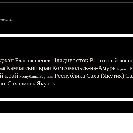
ркологии.
джан
Владивосток
Благовещенск
Восточный воен
Камчатский край
Комсомольск-на-Амуре
К
рай
Корякия
й край
Республика Саха (Якутия)
Са
Республика Бурятия
о-Сахалинск
Якутск