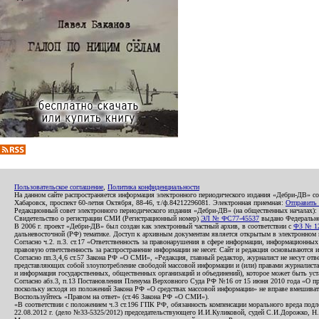
Пользовательское соглашение
,
Политика конфиденциальности
На данном сайте распространяется информация электронного периодического издания «Дебри-ДВ» с
Хабаровск, проспект 60-летия Октября, 88-46, т./ф.84212296081. Электронная приемная:
Отправить
Редакционный совет электронного периодического издания «Дебри-ДВ» (на общественных началах
Свидетельство о регистрации СМИ (Регистрационный номер)
ЭЛ № ФС77-45537
выдано Федеральной
В 2006 г. проект «Дебри-ДВ» был создан как электронный частный архив, в соответствии с
ФЗ № 12
дальневосточной (РФ) тематике. Доступ к архивным документам является открытым в электронном вид
Согласно ч.2. п.3. ст.17 «Ответственность за правонарушения в сфере информации, информационн
правовую ответственность за распространение информации не несет. Сайт и редакция основываются 
Согласно пп.3,4,6 ст.57 Закона РФ «О СМИ», «Редакция, главный редактор, журналист не несут отв
представляющих собой злоупотребление свободой массовой информации и (или) правами журналиста:
и информация государственных, общественных организаций и объединений), которое может быть уста
Согласно абз.3, п.13 Постановления Пленума Верховного Суда РФ №16 от 15 июня 2010 года «О пр
поскольку исходя из положений Закона РФ «О средствах массовой информации» не вправе вмешивать
Воспользуйтесь «Правом на ответ» (ст.46 Закона РФ «О СМИ»).
«В соответствии с положением ч.3 ст.196 ГПК РФ, обязанность компенсации морального вреда подле
22.08.2012 г. (дело №33-5325/2012) председательствующего И.И.Куликовой, судей С.И.Дорожко, Н