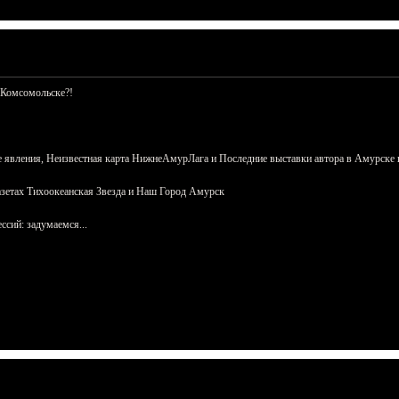
 Комсомольске?!
 явления, Неизвестная карта НижнеАмурЛага и Последние выставки автора в Амурске 
азетах Тихоокеанская Звезда и Наш Город Амурск
сий: задумаемся...