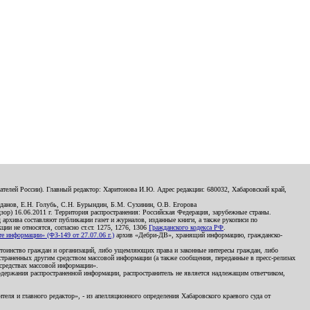
телей России). Главный редактор: Харитонова И.Ю. Адрес редакции: 680032, Хабаровский край,
данов, Е.Н. Голубь, С.Н. Бурындин, Б.М. Сухинин, О.В. Егорова
р) 16.06.2011 г. Территория распространения: Российская Федерация, зарубежные страны.
д архива составляют публикации газет и журналов, изданные книги, а также рукописи по
и не относятся, согласно ст.ст. 1275, 1276, 1306
Гражданского кодекса РФ
.
 информации» (ФЗ-149 от 27.07.06 г.)
архив «Дебри-ДВ», хранящий информацию, гражданско-
остоинство граждан и организаций, либо ущемляющих права и законные интересы граждан, либо
страненных другим средством массовой информации (а также сообщения, переданные в пресс-релизах
 средствах массовой информации».
держания распространенной информации, распространитель не является надлежащим ответчиком,
еля и главного редактор», - из апелляционного определения Хабаровского краевого суда от