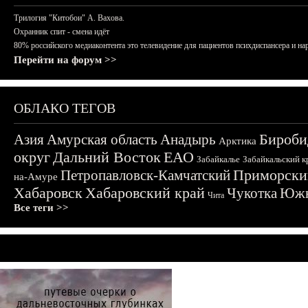
Трилогия "Китобои" А. Вахова.
Охранник спит - смена идёт
80% российского медиаконтента это телевидение для пациентов психдиспансера и на
Перейти на форум >>
ОБЛАКО ТЕГОВ
Бироби
Азия
Амурская область
Анадырь
Арктика
округ
Дальний Восток
ЕАО
Забайкалье
Забайкальский к
Приморски
Петропавловск-Камчатский
на-Амуре
Хабаровск
Хабаровский край
Чукотка
Южн
Чита
Все теги >>