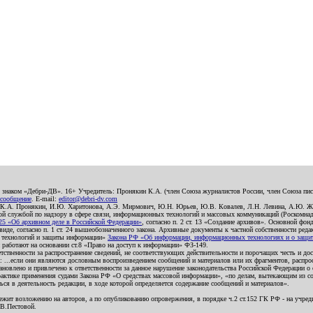
о знаком «Дебри-ДВ». 16+ Учредитель: Пронякин К.А. (член Союза журналистов России, член Союза писа
 сообщение
. E-mail:
editor@debri-dv.com
): К.А. Пронякин, И.Ю. Харитонова, А.Э. Мирмович, Ю.Н. Юрьев, Ю.В. Ковалев, Л.Н. Левина, А.Ю. Ж
 службой по надзору в сфере связи, информационных технологий и массовых коммуникаций (Роскомнадзо
5 «Об архивном деле в Российской Федерации»
, согласно п. 2 ст. 13 «Создание архивов». Основной фон
е, согласно п. 1 ст. 24 вышеобозначенного закона. Архивные документы к частной собственности редакци
ых технологий и защиты информации»
Закона РФ «Об информации, информационных технологиях и о защите
и работают на основании ст.8 «Право на доступ к информации» ФЗ-149.
етственности за распространение сведений, не соответствующих действительности и порочащих честь и д
 ...если они являются дословным воспроизведением сообщений и материалов или их фрагментов, распро
новлено и привлечено к ответственности за данное нарушение законодательства Российской Федерации о
актике применения судами Закона РФ «О средствах массовой информации», «по делам, вытекающим из со
ся в деятельность редакции, в ходе которой определяется содержание сообщений и материалов».
жит возложению на авторов, а по опубликованию опровержения, в порядке ч.2 ст.152 ГК РФ - на учредит
.В.Пестовой.