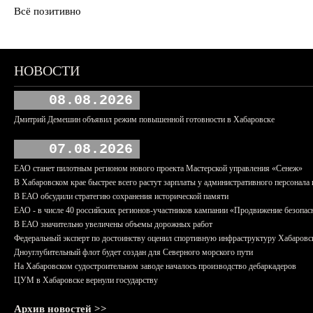
Всё позитивно
НОВОСТИ
08.08.2026
Дмитрий Демешин объявил режим повышенной готовности в Хабаровске
07.08.2026
ЕАО станет пилотным регионом нового проекта Мастерской управления «Сенеж»
В Хабаровском крае быстрее всего растут зарплаты у административного персонала 
В ЕАО обсудили стратегию сохранения исторической памяти
ЕАО - в числе 40 российских регионов-участников кампании «Продвижение безопас
В ЕАО значительно увеличены объемы дорожных работ
Федеральный эксперт по достоинству оценил спортивную инфраструктуру Хабаровс
Дноуглубительный флот будет создан для Северного морского пути
На Хабаровском судостроительном заводе началось производство дебаркадеров
ЦУМ в Хабаровске вернули государству
Архив новостей >>