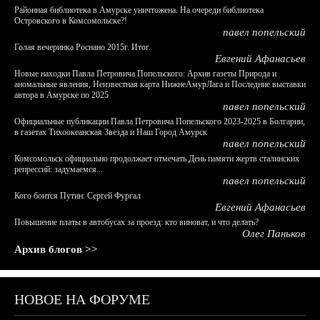
Районная библиотека в Амурске уничтожена. На очереди библиотека
Островского в Комсомольске?!
павел попельский
Голая вечеринка Роснано 2015г. Итог.
Евгений Афанасьев
Новые находки Павла Петровича Попельского: Архив газеты Природа и
аномальные явления, Неизвестная карта НижнеАмурЛага и Последние выставки
автора в Амурске по 2025
павел попельский
Официальные публикации Павла Петровича Попельского 2023-2025 в Болгарии,
в газетах Тихоокеанская Звезда и Наш Город Амурск
павел попельский
Комсомольск официально продолжает отмечать День памяти жертв сталинских
репрессий: задумаемся...
павел попельский
Кого боится Путин: Сергей Фургал
Евгений Афанасьев
Повышение платы в автобусах за проезд: кто виноват, и что делать?
Олег Паньков
Архив блогов >>
НОВОЕ НА ФОРУМЕ