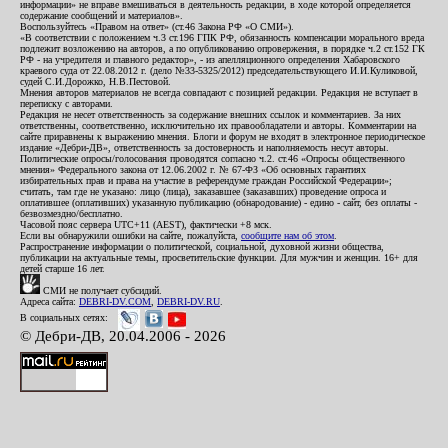
информации» не вправе вмешиваться в деятельность редакции, в ходе которой определяется
содержание сообщений и материалов».
Воспользуйтесь «Правом на ответ» (ст.46 Закона РФ «О СМИ»).
«В соответствии с положением ч.3 ст.196 ГПК РФ, обязанность компенсации морального вреда
подлежит возложению на авторов, а по опубликованию опровержения, в порядке ч.2 ст.152 ГК
РФ - на учредителя и главного редактор», - из апелляционного определения Хабаровского
краевого суда от 22.08.2012 г. (дело №33-5325/2012) председательствующего И.И.Куликовой,
судей С.И.Дорожко, Н.В.Пестовой.
Мнения авторов материалов не всегда совпадают с позицией редакции. Редакция не вступает в
переписку с авторами.
Редакция не несет ответственность за содержание внешних ссылок и комментариев. За них
ответственны, соответственно, исключительно их правообладатели и авторы. Комментарии на
сайте приравнены к выражению мнения. Блоги и форум не входят в электронное периодическое
издание «Дебри-ДВ», ответственность за достоверность и наполняемость несут авторы.
Политические опросы/голосования проводятся согласно ч.2. ст.46 «Опросы общественного
мнения» Федерального закона от 12.06.2002 г. № 67-ФЗ «Об основных гарантиях
избирательных прав и права на участие в референдуме граждан Российской Федерации»;
считать, там где не указано: лицо (лица), заказавшее (заказавших) проведение опроса и
оплатившее (оплативших) указанную публикацию (обнародование) - едино - сайт, без оплаты -
безвозмездно/бесплатно.
Часовой пояс сервера UTC+11 (AEST), фактически +8 мск.
Если вы обнаружили ошибки на сайте, пожалуйста,
сообщите нам об этом
.
Распространение информации о политической, социальной, духовной жизни общества,
публикации на актуальные темы, просветительские функции. Для мужчин и женщин. 16+ для
детей старше 16 лет.
СМИ не получает субсидий.
Адреса сайта:
DEBRI-DV.COM
,
DEBRI-DV.RU
.
В социальных сетях:
© Дебри-ДВ, 20.04.2006 - 2026