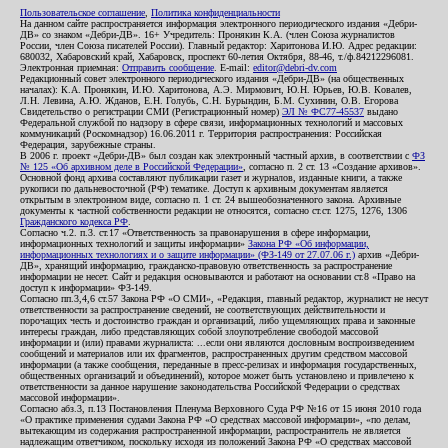
Пользовательское соглашение
,
Политика конфиденциальности
На данном сайте распространяется информация электронного периодического издания «Дебри-
ДВ» со знаком «Дебри-ДВ». 16+ Учредитель: Пронякин К.А. (член Союза журналистов
России, член Союза писателей России). Главный редактор: Харитонова И.Ю. Адрес редакции:
680032, Хабаровский край, Хабаровск, проспект 60-летия Октября, 88-46, т./ф.84212296081.
Электронная приемная:
Отправить сообщение
. E-mail:
editor@debri-dv.com
Редакционный совет электронного периодического издания «Дебри-ДВ» (на общественных
началах): К.А. Пронякин, И.Ю. Харитонова, А.Э. Мирмович, Ю.Н. Юрьев, Ю.В. Ковалев,
Л.Н. Левина, А.Ю. Жданов, Е.Н. Голубь, С.Н. Бурындин, Б.М. Сухинин, О.В. Егорова
Свидетельство о регистрации СМИ (Регистрационный номер)
ЭЛ № ФС77-45537
выдано
Федеральной службой по надзору в сфере связи, информационных технологий и массовых
коммуникаций (Роскомнадзор) 16.06.2011 г. Территория распространения: Российская
Федерация, зарубежные страны.
В 2006 г. проект «Дебри-ДВ» был создан как электронный частный архив, в соответствии с
ФЗ
№ 125 «Об архивном деле в Российской Федерации»
, согласно п. 2 ст. 13 «Создание архивов».
Основной фонд архива составляют публикации газет и журналов, изданные книги, а также
рукописи по дальневосточной (РФ) тематике. Доступ к архивным документам является
открытым в электронном виде, согласно п. 1 ст. 24 вышеобозначенного закона. Архивные
документы к частной собственности редакции не относятся, согласно ст.ст. 1275, 1276, 1306
Гражданского кодекса РФ
.
Согласно ч.2. п.3. ст.17 «Ответственность за правонарушения в сфере информации,
информационных технологий и защиты информации»
Закона РФ «Об информации,
информационных технологиях и о защите информации» (ФЗ-149 от 27.07.06 г.)
архив «Дебри-
ДВ», хранящий информацию, гражданско-правовую ответственность за распространение
информации не несет. Сайт и редакция основываются и работают на основании ст.8 «Право на
доступ к информации» ФЗ-149.
Согласно пп.3,4,6 ст.57 Закона РФ «О СМИ», «Редакция, главный редактор, журналист не несут
ответственности за распространение сведений, не соответствующих действительности и
порочащих честь и достоинство граждан и организаций, либо ущемляющих права и законные
интересы граждан, либо представляющих собой злоупотребление свободой массовой
информации и (или) правами журналиста: ...если они являются дословным воспроизведением
сообщений и материалов или их фрагментов, распространенных другим средством массовой
информации (а также сообщения, переданные в пресс-релизах и информация государственных,
общественных организаций и объединений), которое может быть установлено и привлечено к
ответственности за данное нарушение законодательства Российской Федерации о средствах
массовой информации».
Согласно абз.3, п.13 Постановления Пленума Верховного Суда РФ №16 от 15 июня 2010 года
«О практике применения судами Закона РФ «О средствах массовой информации», «по делам,
вытекающим из содержания распространенной информации, распространитель не является
надлежащим ответчиком, поскольку исходя из положений Закона РФ «О средствах массовой