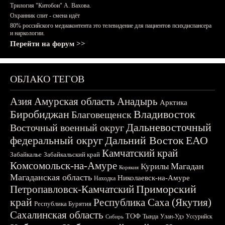
Трилогия "Китобои" А. Вахова.
Охранник спит - смена идёт
80% российского медиаконтента это телевидение для пациентов психдиспансера
и наркологии.
Перейти на форум >>
ОБЛАКО ТЕГОВ
Азия
Амурская область
Анадырь
Арктика
Биробиджан
Владивосток
Благовещенск
Дальневосточный
Восточный военный округ
федеральный округ
Дальний Восток
ЕАО
Камчатский край
Забайкалье
Забайкальский край
Комсомольск-на-Амуре
Магадан
Курилы
Корякия
Магаданская область
Николаевск-на-Амуре
Находка
Приморский
Петропавловск-Камчатский
край
Республика Саха (Якутия)
Республика Бурятия
Сахалинская область
ТОФ
Тында
Улан-Удэ
Уссурийск
Сибирь