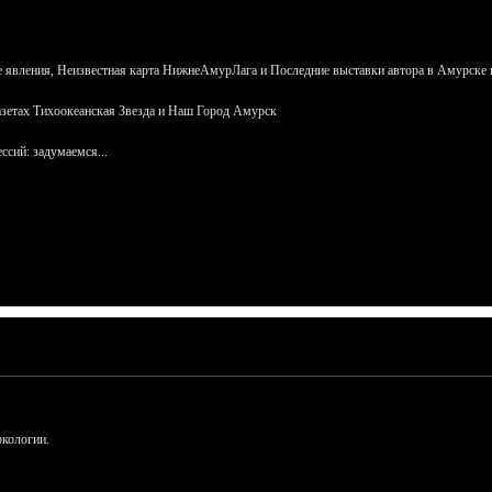
 явления, Неизвестная карта НижнеАмурЛага и Последние выставки автора в Амурске 
азетах Тихоокеанская Звезда и Наш Город Амурск
сий: задумаемся...
ркологии.