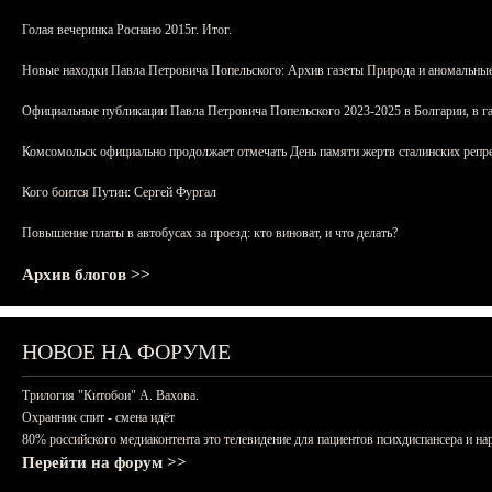
Голая вечеринка Роснано 2015г. Итог.
Новые находки Павла Петровича Попельского: Архив газеты Природа и аномальные
Официальные публикации Павла Петровича Попельского 2023-2025 в Болгарии, в г
Комсомольск официально продолжает отмечать День памяти жертв сталинских репрес
Кого боится Путин: Сергей Фургал
Повышение платы в автобусах за проезд: кто виноват, и что делать?
Архив блогов >>
НОВОЕ НА ФОРУМЕ
Трилогия "Китобои" А. Вахова.
Охранник спит - смена идёт
80% российского медиаконтента это телевидение для пациентов психдиспансера и на
Перейти на форум >>