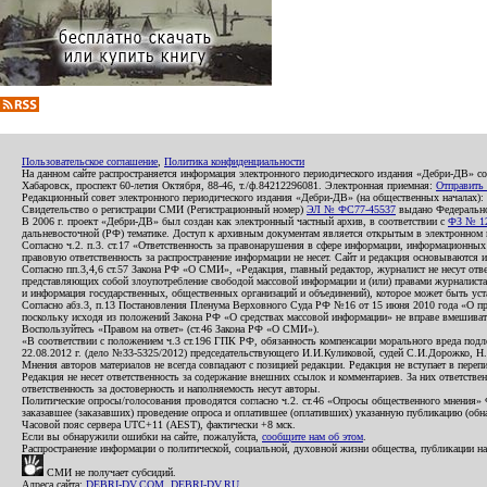
Пользовательское соглашение
,
Политика конфиденциальности
На данном сайте распространяется информация электронного периодического издания «Дебри-ДВ» с
Хабаровск, проспект 60-летия Октября, 88-46, т./ф.84212296081. Электронная приемная:
Отправить
Редакционный совет электронного периодического издания «Дебри-ДВ» (на общественных началах
Свидетельство о регистрации СМИ (Регистрационный номер)
ЭЛ № ФС77-45537
выдано Федеральной
В 2006 г. проект «Дебри-ДВ» был создан как электронный частный архив, в соответствии с
ФЗ № 12
дальневосточной (РФ) тематике. Доступ к архивным документам является открытым в электронном вид
Согласно ч.2. п.3. ст.17 «Ответственность за правонарушения в сфере информации, информационн
правовую ответственность за распространение информации не несет. Сайт и редакция основываются 
Согласно пп.3,4,6 ст.57 Закона РФ «О СМИ», «Редакция, главный редактор, журналист не несут отв
представляющих собой злоупотребление свободой массовой информации и (или) правами журналиста:
и информация государственных, общественных организаций и объединений), которое может быть уста
Согласно абз.3, п.13 Постановления Пленума Верховного Суда РФ №16 от 15 июня 2010 года «О пр
поскольку исходя из положений Закона РФ «О средствах массовой информации» не вправе вмешивать
Воспользуйтесь «Правом на ответ» (ст.46 Закона РФ «О СМИ»).
«В соответствии с положением ч.3 ст.196 ГПК РФ, обязанность компенсации морального вреда подле
22.08.2012 г. (дело №33-5325/2012) председательствующего И.И.Куликовой, судей С.И.Дорожко, Н
Мнения авторов материалов не всегда совпадают с позицией редакции. Редакция не вступает в перепи
Редакция не несет ответственность за содержание внешних ссылок и комментариев. За них ответств
ответственность за достоверность и наполняемость несут авторы.
Политические опросы/голосования проводятся согласно ч.2. ст.46 «Опросы общественного мнения» Фе
заказавшее (заказавших) проведение опроса и оплатившее (оплативших) указанную публикацию (обнаро
Часовой пояс сервера UTC+11 (AEST), фактически +8 мск.
Если вы обнаружили ошибки на сайте, пожалуйста,
сообщите нам об этом
.
Распространение информации о политической, социальной, духовной жизни общества, публикации на
СМИ не получает субсидий.
Адреса сайта:
DEBRI-DV.COM
,
DEBRI-DV.RU
.