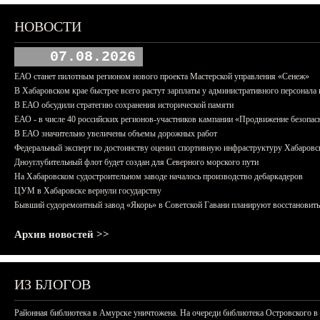
НОВОСТИ
07.08.2026
ЕАО станет пилотным регионом нового проекта Мастерской управления «Сенеж»
В Хабаровском крае быстрее всего растут зарплаты у административного персонала 
В ЕАО обсудили стратегию сохранения исторической памяти
ЕАО - в числе 40 российских регионов-участников кампании «Продвижение безопас
В ЕАО значительно увеличены объемы дорожных работ
Федеральный эксперт по достоинству оценил спортивную инфраструктуру Хабаровс
Дноуглубительный флот будет создан для Северного морского пути
На Хабаровском судостроительном заводе началось производство дебаркадеров
ЦУМ в Хабаровске вернули государству
Бывший судоремонтный завод «Якорь» в Советской Гавани планируют восстановить
Архив новостей >>
ИЗ БЛОГОВ
Районная библиотека в Амурске уничтожена. На очереди библиотека Островского в