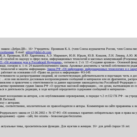
о знаком «Дебри-ДВ». 16+ Учредитель: Пронякин К.А. (член Союза журналистов России, член Союза писа
 сообщение
. E-mail:
editor@debri-dv.com
): К.А. Пронякин, И.Ю. Харитонова, А.Э. Мирмович, Ю.Н. Юрьев, Ю.В. Ковалев, Л.Н. Левина, А.Ю. Ж
 службой по надзору в сфере связи, информационных технологий и массовых коммуникаций (Роскомнадзо
5 «Об архивном деле в Российской Федерации»
, согласно п. 2 ст. 13 «Создание архивов». Основной фон
е, согласно п. 1 ст. 24 вышеобозначенного закона. Архивные документы к частной собственности редакци
ых технологий и защиты информации»
Закона РФ «Об информации, информационных технологиях и о защите
и работают на основании ст.8 «Право на доступ к информации» ФЗ-149.
етственности за распространение сведений, не соответствующих действительности и порочащих честь и д
 ...если они являются дословным воспроизведением сообщений и материалов или их фрагментов, распро
новлено и привлечено к ответственности за данное нарушение законодательства Российской Федерации о
актике применения судами Закона РФ «О средствах массовой информации», «по делам, вытекающим из со
ся в деятельность редакции, в ходе которой определяется содержание сообщений и материалов».
жит возложению на авторов, а по опубликованию опровержения, в порядке ч.2 ст.152 ГК РФ - на учредит
.В.Пестовой.
ску с авторами.
енны, соответственно, исключительно их правообладатели и авторы. Комментарии на сайте приравнены к
дерального закона от 12.06.2002 г. № 67-ФЗ «Об основных гарантиях избирательных прав и права на уча
дование) - едино - сайт, без оплаты - безвозмездно/бесплатно.
 актуальные темы, просветительские функции. Для мужчин и женщин. 16+ для детей старше 16 лет.