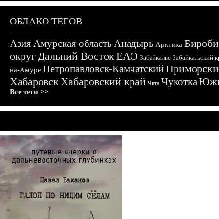
ОБЛАКО ТЕГОВ
Бироби
Азия
Амурская область
Анадырь
Арктика
округ
Дальний Восток
ЕАО
Забайкалье
Забайкальский к
Приморски
Петропавловск-Камчатский
на-Амуре
Хабаровск
Хабаровский край
Чукотка
Южн
Чита
Все теги >>