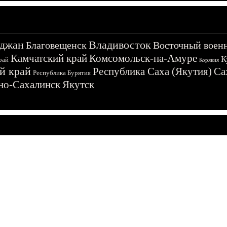
джан
Владивосток
Благовещенск
Восточный воен
Камчатский край
Комсомольск-на-Амуре
К
рай
Корякия
й край
Республика Саха (Якутия)
Са
Республика Бурятия
о-Сахалинск
Якутск