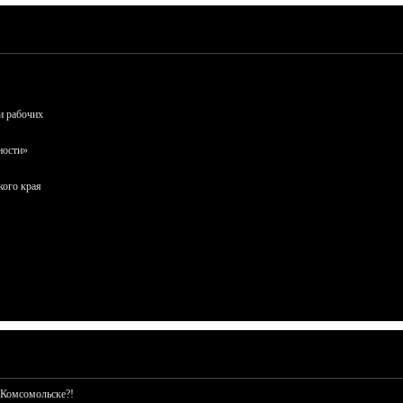
и рабочих
ности»
кого края
 Комсомольске?!