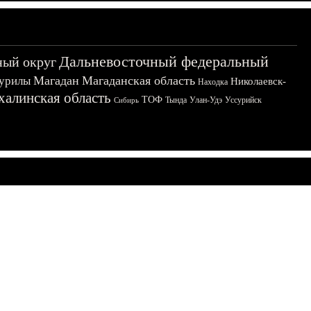
Дальневосточный федеральный
ный округ
Магадан
Магаданская область
урилы
Николаевск-
Находка
халинская область
ТОФ
Тында
Улан-Удэ
Уссурийск
Сибирь