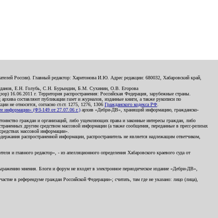
телей России). Главный редактор: Харитонова И.Ю. Адрес редакции: 680032, Хабаровский край,
данов, Е.Н. Голубь, С.Н. Бурындин, Б.М. Сухинин, О.В. Егорова
р) 16.06.2011 г. Территория распространения: Российская Федерация, зарубежные страны.
д архива составляют публикации газет и журналов, изданные книги, а также рукописи по
и не относятся, согласно ст.ст. 1275, 1276, 1306
Гражданского кодекса РФ
.
 информации» (ФЗ-149 от 27.07.06 г.)
архив «Дебри-ДВ», хранящий информацию, гражданско-
остоинство граждан и организаций, либо ущемляющих права и законные интересы граждан, либо
страненных другим средством массовой информации (а также сообщения, переданные в пресс-релизах
 средствах массовой информации».
держания распространенной информации, распространитель не является надлежащим ответчиком,
еля и главного редактор», - из апелляционного определения Хабаровского краевого суда от
 выражению мнения. Блоги и форум не входят в электронное периодическое издание «Дебри-ДВ»,
стие в референдуме граждан Российской Федерации»; считать, там где не указано: лицо (лица),