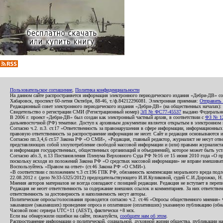
Пользовательское соглашение
,
Политика конфиденциальности
На данном сайте распространяется информация электронного периодического издания «Дебри-ДВ» с
Хабаровск, проспект 60-летия Октября, 88-46, т./ф.84212296081. Электронная приемная:
Отправить
Редакционный совет электронного периодического издания «Дебри-ДВ» (на общественных началах
Свидетельство о регистрации СМИ (Регистрационный номер)
ЭЛ № ФС77-45537
выдано Федеральной
В 2006 г. проект «Дебри-ДВ» был создан как электронный частный архив, в соответствии с
ФЗ № 12
дальневосточной (РФ) тематике. Доступ к архивным документам является открытым в электронном вид
Согласно ч.2. п.3. ст.17 «Ответственность за правонарушения в сфере информации, информационн
правовую ответственность за распространение информации не несет. Сайт и редакция основываются 
Согласно пп.3,4,6 ст.57 Закона РФ «О СМИ», «Редакция, главный редактор, журналист не несут отв
представляющих собой злоупотребление свободой массовой информации и (или) правами журналиста:
и информация государственных, общественных организаций и объединений), которое может быть уста
Согласно абз.3, п.13 Постановления Пленума Верховного Суда РФ №16 от 15 июня 2010 года «О пр
поскольку исходя из положений Закона РФ «О средствах массовой информации» не вправе вмешивать
Воспользуйтесь «Правом на ответ» (ст.46 Закона РФ «О СМИ»).
«В соответствии с положением ч.3 ст.196 ГПК РФ, обязанность компенсации морального вреда подле
22.08.2012 г. (дело №33-5325/2012) председательствующего И.И.Куликовой, судей С.И.Дорожко, Н
Мнения авторов материалов не всегда совпадают с позицией редакции. Редакция не вступает в перепи
Редакция не несет ответственность за содержание внешних ссылок и комментариев. За них ответств
ответственность за достоверность и наполняемость несут авторы.
Политические опросы/голосования проводятся согласно ч.2. ст.46 «Опросы общественного мнения» Фе
заказавшее (заказавших) проведение опроса и оплатившее (оплативших) указанную публикацию (обнаро
Часовой пояс сервера UTC+11 (AEST), фактически +8 мск.
Если вы обнаружили ошибки на сайте, пожалуйста,
сообщите нам об этом
.
Распространение информации о политической, социальной, духовной жизни общества, публикации на