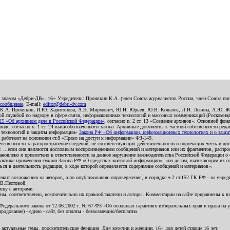
о знаком «Дебри-ДВ». 16+ Учредитель: Пронякин К.А. (член Союза журналистов России, член Союза писа
 сообщение
. E-mail:
editor@debri-dv.com
): К.А. Пронякин, И.Ю. Харитонова, А.Э. Мирмович, Ю.Н. Юрьев, Ю.В. Ковалев, Л.Н. Левина, А.Ю. Ж
 службой по надзору в сфере связи, информационных технологий и массовых коммуникаций (Роскомнадзо
5 «Об архивном деле в Российской Федерации»
, согласно п. 2 ст. 13 «Создание архивов». Основной фон
е, согласно п. 1 ст. 24 вышеобозначенного закона. Архивные документы к частной собственности редакци
ых технологий и защиты информации»
Закона РФ «Об информации, информационных технологиях и о защите
и работают на основании ст.8 «Право на доступ к информации» ФЗ-149.
етственности за распространение сведений, не соответствующих действительности и порочащих честь и д
 ...если они являются дословным воспроизведением сообщений и материалов или их фрагментов, распро
новлено и привлечено к ответственности за данное нарушение законодательства Российской Федерации о
актике применения судами Закона РФ «О средствах массовой информации», «по делам, вытекающим из со
ся в деятельность редакции, в ходе которой определяется содержание сообщений и материалов».
жит возложению на авторов, а по опубликованию опровержения, в порядке ч.2 ст.152 ГК РФ - на учредит
.В.Пестовой.
ску с авторами.
енны, соответственно, исключительно их правообладатели и авторы. Комментарии на сайте приравнены к
дерального закона от 12.06.2002 г. № 67-ФЗ «Об основных гарантиях избирательных прав и права на уча
дование) - едино - сайт, без оплаты - безвозмездно/бесплатно.
 актуальные темы, просветительские функции. Для мужчин и женщин. 16+ для детей старше 16 лет.