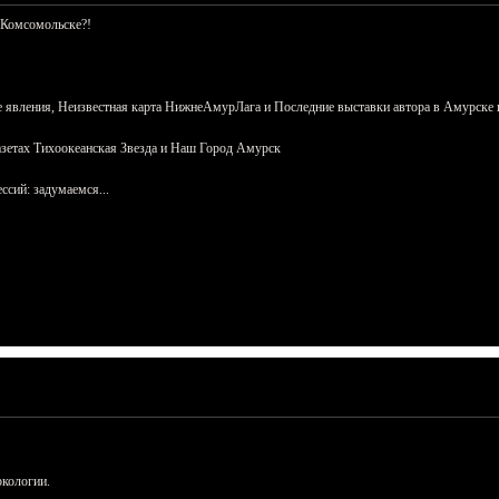
 Комсомольске?!
 явления, Неизвестная карта НижнеАмурЛага и Последние выставки автора в Амурске 
азетах Тихоокеанская Звезда и Наш Город Амурск
сий: задумаемся...
ркологии.