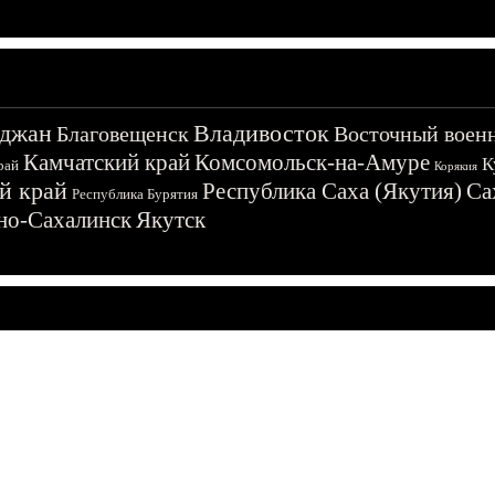
джан
Владивосток
Благовещенск
Восточный воен
Камчатский край
Комсомольск-на-Амуре
К
рай
Корякия
й край
Республика Саха (Якутия)
Са
Республика Бурятия
о-Сахалинск
Якутск