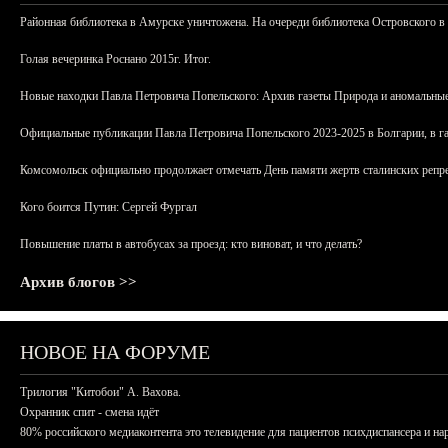
Районная библиотека в Амурске уничтожена. На очереди библиотека Островского в
Голая вечеринка Роснано 2015г. Итог.
Новые находки Павла Петровича Попельского: Архив газеты Природа и аномальные
Официальные публикации Павла Петровича Попельского 2023-2025 в Болгарии, в г
Комсомольск официально продолжает отмечать День памяти жертв сталинских репрес
Кого боится Путин: Сергей Фургал
Повышение платы в автобусах за проезд: кто виноват, и что делать?
Архив блогов >>
НОВОЕ НА ФОРУМЕ
Трилогия "Китобои" А. Вахова.
Охранник спит - смена идёт
80% российского медиаконтента это телевидение для пациентов психдиспансера и на