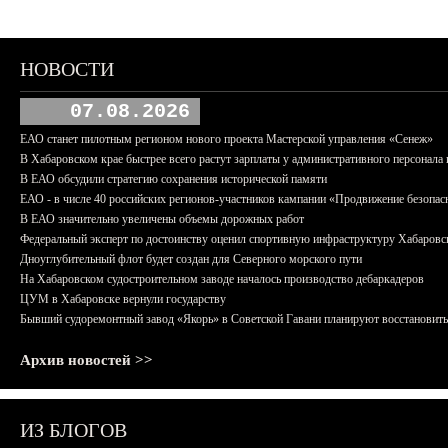
НОВОСТИ
07.08.2026
ЕАО станет пилотным регионом нового проекта Мастерской управления «Сенеж»
В Хабаровском крае быстрее всего растут зарплаты у административного персонала 
В ЕАО обсудили стратегию сохранения исторической памяти
ЕАО - в числе 40 российских регионов-участников кампании «Продвижение безопас
В ЕАО значительно увеличены объемы дорожных работ
Федеральный эксперт по достоинству оценил спортивную инфраструктуру Хабаровс
Дноуглубительный флот будет создан для Северного морского пути
На Хабаровском судостроительном заводе началось производство дебаркадеров
ЦУМ в Хабаровске вернули государству
Бывший судоремонтный завод «Якорь» в Советской Гавани планируют восстановить
Архив новостей >>
ИЗ БЛОГОВ