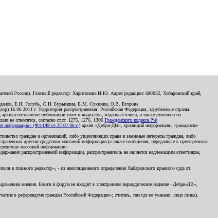
телей России). Главный редактор: Харитонова И.Ю. Адрес редакции: 680032, Хабаровский край,
данов, Е.Н. Голубь, С.Н. Бурындин, Б.М. Сухинин, О.В. Егорова
р) 16.06.2011 г. Территория распространения: Российская Федерация, зарубежные страны.
д архива составляют публикации газет и журналов, изданные книги, а также рукописи по
и не относятся, согласно ст.ст. 1275, 1276, 1306
Гражданского кодекса РФ
.
 информации» (ФЗ-149 от 27.07.06 г.)
архив «Дебри-ДВ», хранящий информацию, гражданско-
остоинство граждан и организаций, либо ущемляющих права и законные интересы граждан, либо
страненных другим средством массовой информации (а также сообщения, переданные в пресс-релизах
 средствах массовой информации».
держания распространенной информации, распространитель не является надлежащим ответчиком,
еля и главного редактор», - из апелляционного определения Хабаровского краевого суда от
 выражению мнения. Блоги и форум не входят в электронное периодическое издание «Дебри-ДВ»,
стие в референдуме граждан Российской Федерации»; считать, там где не указано: лицо (лица),