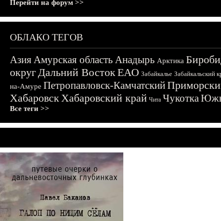
Перейти на форум >>
ОБЛАКО ТЕГОВ
Бироби
Азия
Амурская область
Анадырь
Арктика
округ
Дальний Восток
ЕАО
Забайкалье
Забайкальский к
Приморски
Петропавловск-Камчатский
на-Амуре
Хабаровск
Хабаровский край
Чукотка
Южн
Чита
Все теги >>