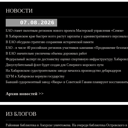
НОВОСТИ
07.08.2026
ЕАО станет пилотным регионом нового проекта Мастерской управления «Сенеж»
В Хабаровском крае быстрее всего растут зарплаты у административного персонала 
В ЕАО обсудили стратегию сохранения исторической памяти
ЕАО - в числе 40 российских регионов-участников кампании «Продвижение безопас
В ЕАО значительно увеличены объемы дорожных работ
Федеральный эксперт по достоинству оценил спортивную инфраструктуру Хабаровс
Дноуглубительный флот будет создан для Северного морского пути
На Хабаровском судостроительном заводе началось производство дебаркадеров
ЦУМ в Хабаровске вернули государству
Бывший судоремонтный завод «Якорь» в Советской Гавани планируют восстановить
Архив новостей >>
ИЗ БЛОГОВ
Районная библиотека в Амурске уничтожена. На очереди библиотека Островского в