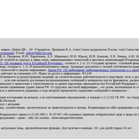
о знаком «Дебри-ДВ». 16+ Учредитель: Пронякин К.А. (член Союза журналистов России, член Союза писа
 сообщение
. E-mail:
editor@debri-dv.com
): К.А. Пронякин, И.Ю. Харитонова, А.Э. Мирмович, Ю.Н. Юрьев, Ю.В. Ковалев, Л.Н. Левина, А.Ю. Ж
 службой по надзору в сфере связи, информационных технологий и массовых коммуникаций (Роскомнадзо
5 «Об архивном деле в Российской Федерации»
, согласно п. 2 ст. 13 «Создание архивов». Основной фон
е, согласно п. 1 ст. 24 вышеобозначенного закона. Архивные документы к частной собственности редакци
ых технологий и защиты информации»
Закона РФ «Об информации, информационных технологиях и о защите
и работают на основании ст.8 «Право на доступ к информации» ФЗ-149.
етственности за распространение сведений, не соответствующих действительности и порочащих честь и д
 ...если они являются дословным воспроизведением сообщений и материалов или их фрагментов, распро
новлено и привлечено к ответственности за данное нарушение законодательства Российской Федерации о
актике применения судами Закона РФ «О средствах массовой информации», «по делам, вытекающим из со
ся в деятельность редакции, в ходе которой определяется содержание сообщений и материалов».
жит возложению на авторов, а по опубликованию опровержения, в порядке ч.2 ст.152 ГК РФ - на учредит
.В.Пестовой.
ску с авторами.
енны, соответственно, исключительно их правообладатели и авторы. Комментарии на сайте приравнены к
дерального закона от 12.06.2002 г. № 67-ФЗ «Об основных гарантиях избирательных прав и права на уча
дование) - едино - сайт, без оплаты - безвозмездно/бесплатно.
 актуальные темы, просветительские функции. Для мужчин и женщин. 16+ для детей старше 16 лет.