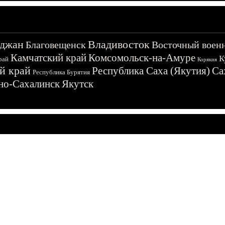
джан
Владивосток
Благовещенск
Восточный воен
Камчатский край
Комсомольск-на-Амуре
К
рай
Корякия
й край
Республика Саха (Якутия)
Са
Республика Бурятия
о-Сахалинск
Якутск