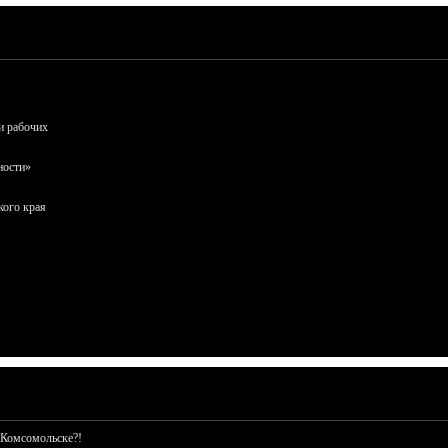
и рабочих
ности»
кого края
 Комсомольске?!