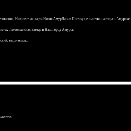
 явления, Неизвестная карта НижнеАмурЛага и Последние выставки автора в Амурске 
азетах Тихоокеанская Звезда и Наш Город Амурск
сий: задумаемся...
ркологии.