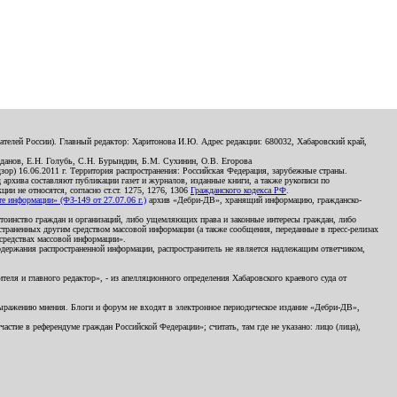
телей России). Главный редактор: Харитонова И.Ю. Адрес редакции: 680032, Хабаровский край,
данов, Е.Н. Голубь, С.Н. Бурындин, Б.М. Сухинин, О.В. Егорова
р) 16.06.2011 г. Территория распространения: Российская Федерация, зарубежные страны.
д архива составляют публикации газет и журналов, изданные книги, а также рукописи по
и не относятся, согласно ст.ст. 1275, 1276, 1306
Гражданского кодекса РФ
.
 информации» (ФЗ-149 от 27.07.06 г.)
архив «Дебри-ДВ», хранящий информацию, гражданско-
остоинство граждан и организаций, либо ущемляющих права и законные интересы граждан, либо
страненных другим средством массовой информации (а также сообщения, переданные в пресс-релизах
 средствах массовой информации».
держания распространенной информации, распространитель не является надлежащим ответчиком,
еля и главного редактор», - из апелляционного определения Хабаровского краевого суда от
 выражению мнения. Блоги и форум не входят в электронное периодическое издание «Дебри-ДВ»,
стие в референдуме граждан Российской Федерации»; считать, там где не указано: лицо (лица),