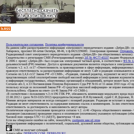
Пользовательское соглашение
,
Политика конфиденциальности
На данном сайте распространяется информация электронного периодического издания «Дебри-ДВ» с
Хабаровск, проспект 60-летия Октября, 88-46, т./ф.84212296081. Электронная приемная:
Отправить
Редакционный совет электронного периодического издания «Дебри-ДВ» (на общественных началах
Свидетельство о регистрации СМИ (Регистрационный номер)
ЭЛ № ФС77-45537
выдано Федеральной
В 2006 г. проект «Дебри-ДВ» был создан как электронный частный архив, в соответствии с
ФЗ № 12
дальневосточной (РФ) тематике. Доступ к архивным документам является открытым в электронном вид
Согласно ч.2. п.3. ст.17 «Ответственность за правонарушения в сфере информации, информационн
правовую ответственность за распространение информации не несет. Сайт и редакция основываются 
Согласно пп.3,4,6 ст.57 Закона РФ «О СМИ», «Редакция, главный редактор, журналист не несут отв
представляющих собой злоупотребление свободой массовой информации и (или) правами журналиста:
и информация государственных, общественных организаций и объединений), которое может быть уста
Согласно абз.3, п.13 Постановления Пленума Верховного Суда РФ №16 от 15 июня 2010 года «О пр
поскольку исходя из положений Закона РФ «О средствах массовой информации» не вправе вмешивать
Воспользуйтесь «Правом на ответ» (ст.46 Закона РФ «О СМИ»).
«В соответствии с положением ч.3 ст.196 ГПК РФ, обязанность компенсации морального вреда подле
22.08.2012 г. (дело №33-5325/2012) председательствующего И.И.Куликовой, судей С.И.Дорожко, Н
Мнения авторов материалов не всегда совпадают с позицией редакции. Редакция не вступает в перепи
Редакция не несет ответственность за содержание внешних ссылок и комментариев. За них ответств
ответственность за достоверность и наполняемость несут авторы.
Политические опросы/голосования проводятся согласно ч.2. ст.46 «Опросы общественного мнения» Фе
заказавшее (заказавших) проведение опроса и оплатившее (оплативших) указанную публикацию (обнаро
Часовой пояс сервера UTC+11 (AEST), фактически +8 мск.
Если вы обнаружили ошибки на сайте, пожалуйста,
сообщите нам об этом
.
Распространение информации о политической, социальной, духовной жизни общества, публикации на
СМИ не получает субсидий.
Адреса сайта:
DEBRI-DV.COM
,
DEBRI-DV.RU
.