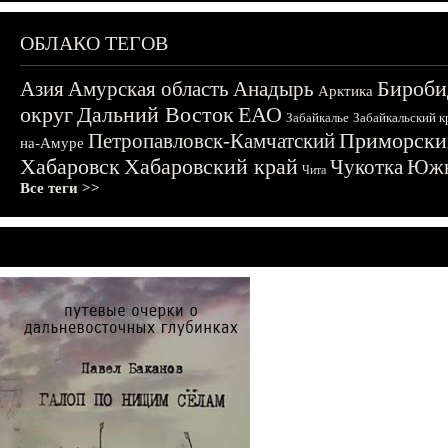
ОБЛАКО ТЕГОВ
Бироби
Азия
Амурская область
Анадырь
Арктика
округ
Дальний Восток
ЕАО
Забайкалье
Забайкальский к
Приморски
Петропавловск-Камчатский
на-Амуре
Хабаровск
Хабаровский край
Чукотка
Южн
Чита
Все теги >>