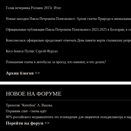
Голая вечеринка Роснано 2015г. Итог.
Новые находки Павла Петровича Попельского: Архив газеты Природа и аномальные
Официальные публикации Павла Петровича Попельского 2023-2025 в Болгарии, в г
Комсомольск официально продолжает отмечать День памяти жертв сталинских репрес
Кого боится Путин: Сергей Фургал
Повышение платы в автобусах за проезд: кто виноват, и что делать?
Архив блогов >>
НОВОЕ НА ФОРУМЕ
Трилогия "Китобои" А. Вахова.
Охранник спит - смена идёт
80% российского медиаконтента это телевидение для пациентов психдиспансера и на
Перейти на форум >>