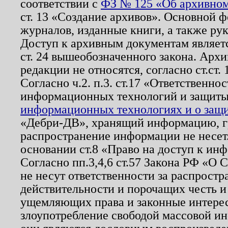
соответствии с
ФЗ № 125 «Об архивном
ст. 13 «Создание архивов». Основной ф
журналов, изданные книги, а также ру
Доступ к архивным документам являетс
ст. 24 вышеобозначенного закона. Арх
редакции не относятся, согласно ст.ст. 
Согласно ч.2. п.3. ст.17 «Ответственн
информационных технологий и защит
информационных технологиях и о защит
«Дебри-ДВ», хранящий информацию, гр
распространение информации не несет.
основании ст.8 «Право на доступ к ин
Согласно пп.3,4,6 ст.57 Закона РФ «О
не несут ответственности за распрост
действительности и порочащих честь и
ущемляющих права и законные интере
злоупотребление свободой массовой ин