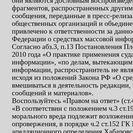
они являются дословным воспроизведе
фрагментов, распространенных другим
сообщения, переданные в пресс-релиза
общественных организаций и объединен
привлечено к ответственности за данн
Федерации о средствах массовой инфо
Согласно абз.3, п.13 Постановления П
2010 года «О практике применения суд
информации», «по делам, вытекающим
информации, распространитель не явл
исходя из положений Закона РФ «О ср
вмешиваться в деятельность редакции, 
сообщений и материалов».
Воспользуйтесь «Правом на ответ» (ст
«В соответствии с положением ч.3 ст.
морального вреда подлежит возложению
опровержения, в порядке ч.2 ст.152 ГК 
апелляционного определения Хабаровско