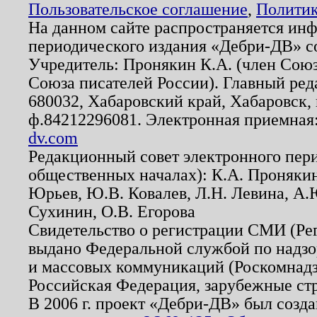
Пользовательское соглашение
,
Политик
На данном сайте распространяется ин
периодического издания «Дебри-ДВ» с
Учредитель: Пронякин К.А. (член Союз
Союза писателей России). Главный ред
680032, Хабаровский край, Хабаровск, п
ф.84212296081. Электронная приемная
dv.com
Редакционный совет электронного пер
общественных началах): К.А. Проняки
Юрьев, Ю.В. Ковалев, Л.Н. Левина, А.
Сухинин, О.В. Егорова
Свидетельство о регистрации СМИ (Р
выдано Федеральной службой по надзо
и массовых коммуникаций (Роскомнадзо
Российская Федерация, зарубежные ст
В 2006 г. проект «Дебри-ДВ» был созда