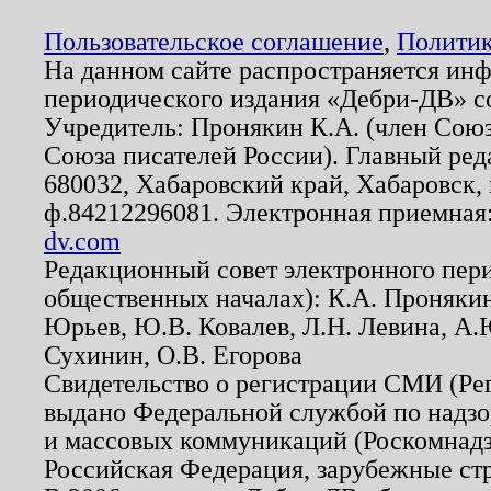
Пользовательское соглашение
,
Политик
На данном сайте распространяется ин
периодического издания «Дебри-ДВ» с
Учредитель: Пронякин К.А. (член Союз
Союза писателей России). Главный ред
680032, Хабаровский край, Хабаровск, п
ф.84212296081. Электронная приемная
dv.com
Редакционный совет электронного пер
общественных началах): К.А. Проняки
Юрьев, Ю.В. Ковалев, Л.Н. Левина, А.
Сухинин, О.В. Егорова
Свидетельство о регистрации СМИ (Р
выдано Федеральной службой по надзо
и массовых коммуникаций (Роскомнадзо
Российская Федерация, зарубежные ст