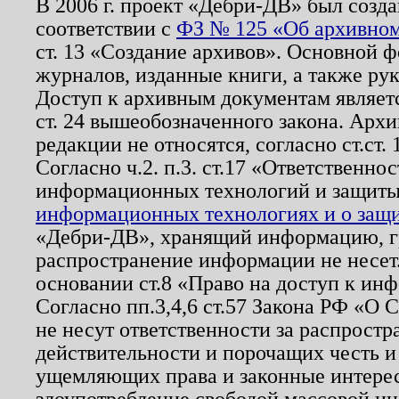
В 2006 г. проект «Дебри-ДВ» был созда
соответствии с
ФЗ № 125 «Об архивном
ст. 13 «Создание архивов». Основной ф
журналов, изданные книги, а также ру
Доступ к архивным документам являетс
ст. 24 вышеобозначенного закона. Арх
редакции не относятся, согласно ст.ст. 
Согласно ч.2. п.3. ст.17 «Ответственн
информационных технологий и защит
информационных технологиях и о защит
«Дебри-ДВ», хранящий информацию, гр
распространение информации не несет.
основании ст.8 «Право на доступ к ин
Согласно пп.3,4,6 ст.57 Закона РФ «О
не несут ответственности за распрост
действительности и порочащих честь и
ущемляющих права и законные интере
злоупотребление свободой массовой ин