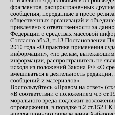
они являются дословным воспроизведе
фрагментов, распространенных другим
сообщения, переданные в пресс-релиза
общественных организаций и объединен
привлечено к ответственности за данн
Федерации о средствах массовой инфо
Согласно абз.3, п.13 Постановления П
2010 года «О практике применения суд
информации», «по делам, вытекающим
информации, распространитель не явл
исходя из положений Закона РФ «О ср
вмешиваться в деятельность редакции, 
сообщений и материалов».
Воспользуйтесь «Правом на ответ» (ст
«В соответствии с положением ч.3 ст.
морального вреда подлежит возложению
опровержения, в порядке ч.2 ст.152 ГК 
апелляционного определения Хабаровско