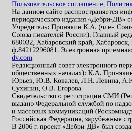
Пользовательское соглашение
,
Политик
На данном сайте распространяется ин
периодического издания «Дебри-ДВ» с
Учредитель: Пронякин К.А. (член Союз
Союза писателей России). Главный ред
680032, Хабаровский край, Хабаровск, п
ф.84212296081. Электронная приемная
dv.com
Редакционный совет электронного пер
общественных началах): К.А. Проняки
Юрьев, Ю.В. Ковалев, Л.Н. Левина, А.
Сухинин, О.В. Егорова
Свидетельство о регистрации СМИ (Р
выдано Федеральной службой по надзо
и массовых коммуникаций (Роскомнадзо
Российская Федерация, зарубежные ст
В 2006 г. проект «Дебри-ДВ» был созда