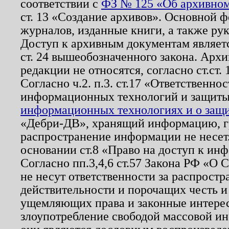
соответствии с
ФЗ № 125 «Об архивном
ст. 13 «Создание архивов». Основной ф
журналов, изданные книги, а также ру
Доступ к архивным документам являетс
ст. 24 вышеобозначенного закона. Арх
редакции не относятся, согласно ст.ст. 
Согласно ч.2. п.3. ст.17 «Ответственн
информационных технологий и защит
информационных технологиях и о защит
«Дебри-ДВ», хранящий информацию, гр
распространение информации не несет.
основании ст.8 «Право на доступ к ин
Согласно пп.3,4,6 ст.57 Закона РФ «О
не несут ответственности за распрост
действительности и порочащих честь и
ущемляющих права и законные интере
злоупотребление свободой массовой ин