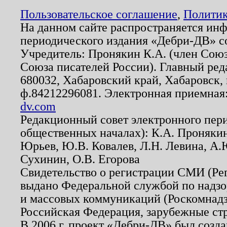
Пользовательское соглашение
,
Политик
На данном сайте распространяется ин
периодического издания «Дебри-ДВ» с
Учредитель: Пронякин К.А. (член Союз
Союза писателей России). Главный ред
680032, Хабаровский край, Хабаровск, п
ф.84212296081. Электронная приемная
dv.com
Редакционный совет электронного пер
общественных началах): К.А. Проняки
Юрьев, Ю.В. Ковалев, Л.Н. Левина, А.
Сухинин, О.В. Егорова
Свидетельство о регистрации СМИ (Р
выдано Федеральной службой по надзо
и массовых коммуникаций (Роскомнадзо
Российская Федерация, зарубежные ст
В 2006 г. проект «Дебри-ДВ» был созда