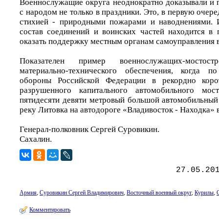
Военнослужащие округа неоднократно доказывали и г
с народом не только в праздники. Это, в первую очере
стихией - природными пожарами и наводнениями. 
состав соединений и воинских частей находится в 
оказать поддержку местным органам самоуправления в
Показателен пример военнослужащих-мостостр
материально-технического обеспечения, когда 
обороны Российской Федерации в рекордно коро
разрушенного капитального автомобильного мос
пятидесяти девяти метровый большой автомобильный
реку Литовка на автодороге «Владивосток - Находка» 
Генерал-полковник Сергей Суровикин.
Сахалин.
27.05.20
Армия
,
Суровикин Сергей Владимирович
,
Восточный военный округ
,
Курилы
,
Комментировать