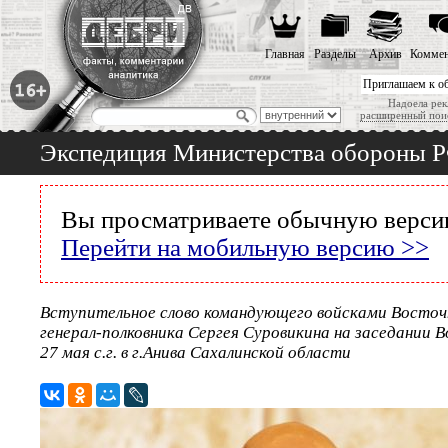
Главная
Разделы
Архив
Коммен
Приглашаем к о
Надоела рек
расширенный пои
Экспедиция Министерства обороны РФ
Вы просматриваете обычную версию
Перейти на мобильную версию >>
Вступительное слово командующего войсками Восточн
генерал-полковника Сергея Суровикина на заседании В
27 мая с.г. в г.Анива Сахалинской области