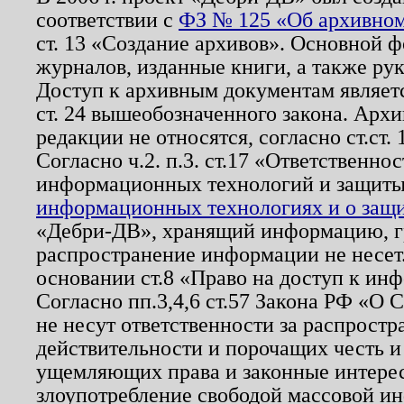
соответствии с
ФЗ № 125 «Об архивном
ст. 13 «Создание архивов». Основной ф
журналов, изданные книги, а также ру
Доступ к архивным документам являетс
ст. 24 вышеобозначенного закона. Арх
редакции не относятся, согласно ст.ст. 
Согласно ч.2. п.3. ст.17 «Ответственн
информационных технологий и защит
информационных технологиях и о защит
«Дебри-ДВ», хранящий информацию, гр
распространение информации не несет.
основании ст.8 «Право на доступ к ин
Согласно пп.3,4,6 ст.57 Закона РФ «О
не несут ответственности за распрост
действительности и порочащих честь и
ущемляющих права и законные интере
злоупотребление свободой массовой ин