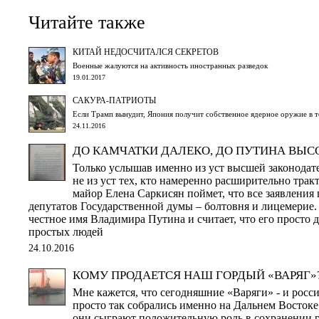
Читайте также
КИТАЙ НЕДОСЧИТАЛСЯ СЕКРЕТОВ
Военные жалуются на активность иностранных разведок
19.01.2017
САКУРА-ПАТРИОТЫ
Если Трамп вынудит, Япония получит собственное ядерное оружие в т
24.11.2016
ДО КАМЧАТКИ ДАЛЕКО, ДО ПУТИНА ВЫС
Только услышав именно из уст высшей законодате
не из уст тех, кто намеренно расширительно трак
майор Елена Саркисян поймет, что все заявления 
депутатов Государственной думы – болтовня и лицемерие.
честное имя Владимира Путина и считает, что его просто 
простых людей
24.10.2016
КОМУ ПРОДАЕТСЯ НАШ ГОРДЫЙ «ВАРЯГ»
Мне кажется, что сегодняшние «Варяги» - и росси
просто так собрались именно на Дальнем Востоке.
они сыграют положительную роль в сохранении 