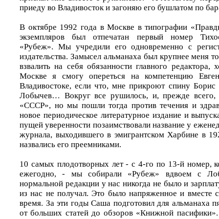
приеду во Владивосток и загоняю его бушлатом по бар
В октябре 1992 года в Москве в типографии «Прав
экземпляров был отпечатан первый номер Тихоо
«Рубеж». Мы учредили его одновременно с регис
издательства. Замысел альманаха был крупнее меня то
взвалить на себя обязанности главного редактора, 
Москве я смогу опереться на компетенцию Евген
Владивостоке, если что, мне прикроют спину Борис
Лобычев… Вокруг все рушилось, и, прежде всего, 
«СССР», но мы пошли тогда против течения и здра
новое периодическое литературное издание и выпуск
пущей уверенности позаимствовали название у ежене
журнала, выходившего в эмигрантском Харбине в 19
назвались его преемниками.
10 самых плодотворных лет - с 4-го по 13-й номер, 
ежегодно, - мы собирали «Рубеж» вдвоем с Ло
нормальной редакции у нас никогда не было и зарплат
из нас не получал. Это было напряженное и вместе 
время. За эти годы Саша подготовил для альманаха п
от больших статей до обзоров «Книжной пасифики».