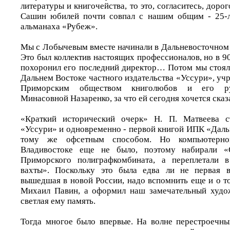
литературы и книгочейства, то это, согласитесь, дорог
Сашин юбилей почти совпал с нашим общим - 25-л
альманаха «Рубеж».
Мы с Лобычевым вместе начинали в Дальневосточном 
Это был коллектив настоящих профессионалов, но в 9
похоронил его последний директор… Потом мы стояли
Дальнем Востоке частного издательства «Уссури», уч
Приморским обществом книголюбов и его ру
Минасовной Назаренко, за что ей сегодня хочется сказ
«Краткий исторический очерк» Н. П. Матвеева с
«Уссури» и одновременно - первой книгой ИПК «Даль
тому же офсетным способом. Но компьютерно
Владивостоке еще не было, поэтому набирали «
Приморского полиграфкомбината, а переплетали 
вахты». Поскольку это была едва ли не первая вл
вышедшая в новой России, надо вспомнить еще и о то
Михаил Павин, а оформил наш замечательный худо
светлая ему память.
Тогда многое было впервые. На волне перестроечн