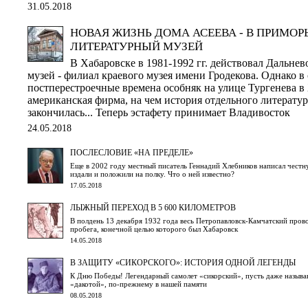
31.05.2018
НОВАЯ ЖИЗНЬ ДОМА АСЕЕВА - В ПРИМОР
ЛИТЕРАТУРНЫЙ МУЗЕЙ
В Хабаровске в 1981-1992 гг. действовал Дальне
музей - филиал краевого музея имени Гродекова. Однако в
постперестроечные времена особняк на улице Тургенева в
американская фирма, на чем история отдельного литератур
закончилась... Теперь эстафету принимает Владивосток
24.05.2018
ПОСЛЕСЛОВИЕ «НА ПРЕДЕЛЕ»
Еще в 2002 году местный писатель Геннадий Хлебников написал честн
издали и положили на полку. Что о ней известно?
17.05.2018
ЛЫЖНЫЙ ПЕРЕХОД В 5 600 КИЛОМЕТРОВ
В полдень 13 декабря 1932 года весь Петропавловск-Камчатский про
пробега, конечной целью которого был Хабаровск
14.05.2018
В ЗАЩИТУ «СИКОРСКОГО»: ИСТОРИЯ ОДНОЙ ЛЕГЕНДЫ
К Дню Победы! Легендарный самолет «сикорский», пусть даже назыв
«дакотой», по-прежнему в нашей памяти
08.05.2018