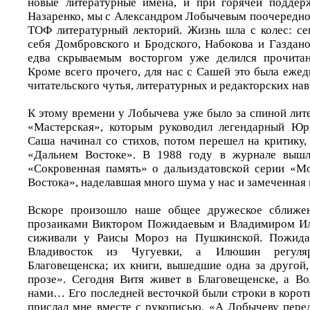
новые литературные имена, и при горячей поддер
Назаренко, мы с Александром Лобычевым поочередно
ТОФ литературный лекторий. Жизнь шла с колес: се
себя Домбровского и Бродского, Набокова и Газдано
едва скрываемым восторгом уже делился прочита
Кроме всего прочего, для нас с Сашей это была ежедн
читательского чутья, литературных и редакторских н
К этому времени у Лобычева уже было за спиной лит
«Мастерская», которым руководил легендарный Ю
Саша начинал со стихов, потом перешел на критику,
«Дальнем Востоке». В 1988 году в журнале вышл
«Сокровенная память» о дальиздатовской серии «М
Востока», наделавшая много шума у нас и замеченная 
Вскоре произошло наше общее дружеское сближен
прозаиками Виктором Пожидаевым и Владимиром И
сиживали у Раисы Мороз на Пушкинской. Пожидае
Владивосток из Чугуевки, а Илюшин регуля
Благовещенска; их книги, вышедшие одна за другой
прозе». Сегодня Витя живет в Благовещенске, а В
нами… Его последней весточкой были строки в корот
прислал мне вместе с рукописью. «А Лобычеву переда