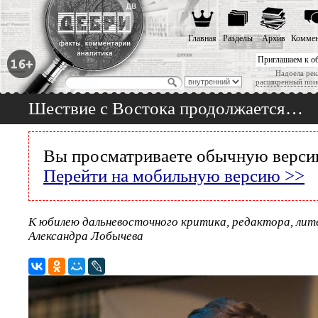
Главная
Разделы
Архив
Коммен
Приглашаем к о
Надоела рек
расширенный пои
Шествие с Востока продолжается…
Вы просматриваете обычную версию
Перейти на мобильную версию >>
К юбилею дальневосточного критика, редактора, ли
Александра Лобычева