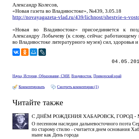
Александр Колесов,
«Новая газета во Владивостоке», №439, 3.05.18
http://novayagazeta-vlad.ru/439/lichnost/shestvie-s-vos
«Новая во Владивостоке» присоединяется к поз
Александру Лобычеву (к слову, сейчас работающему 
во Владивостоке литературного музея) сил, здоровья и
04.05.20
Наука, История, Образование, СМИ
,
Владивосток
,
Приморский край
Комментировать
Смотреть комментарии (1)
Читайте также
С ДНЁМ РОЖДЕНИЯ ХАБАРОВСК, ГОРОД -
О песенном наследии дальневосточного поэта Сер
по старому стилю - считается днем основания Хаб
ныне как День города