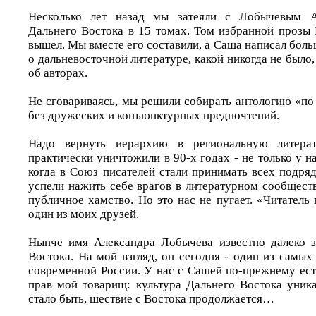
Несколько лет назад мы затеяли с Лобычевым А
Дальнего Востока в 15 томах. Том избранной прозы
вышел. Мы вместе его составили, а Саша написал бол
о дальневосточной литературе, какой никогда не было,
об авторах.
Не сговариваясь, мы решили собирать антологию «по
без дружеских и конъюнктурных предпочтений.
Надо вернуть иерархию в региональную литера
практически уничтожили в 90-х годах - не только у на
когда в Союз писателей стали принимать всех подря
успели нажить себе врагов в литературном сообщест
публичное хамство. Но это нас не пугает. «Читатель 
один из моих друзей.
Нынче имя Александра Лобычева известно далеко з
Востока. На мой взгляд, он сегодня - один из самых
современной России. У нас с Сашей по-прежнему ест
прав мой товарищ: культура Дальнего Востока уник
стало быть, шествие с Востока продолжается…