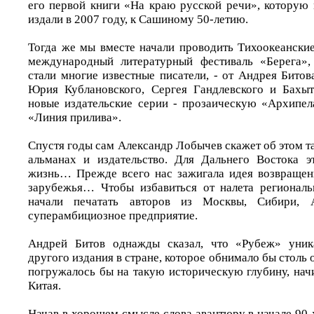
его первой книги «На краю русской речи», котору
издали в 2007 году, к Сашиному 50-летию.
Тогда же мы вместе начали проводить Тихоокеанские
международный литературный фестиваль «Берега»,
стали многие известные писатели, - от Андрея Бито
Юрия Кублановского, Сергея Гандлевского и Бахы
новые издательские серии - прозаическую «Архипе
«Линия прилива».
Спустя годы сам Александр Лобычев скажет об этом та
альманах и издательство. Для Дальнего Востока э
жизнь… Прежде всего нас зажигала идея возвращен
зарубежья… Чтобы избавиться от налета региональ
начали печатать авторов из Москвы, Сибири,
суперамбициозное предприятие.
Андрей Битов однажды сказал, что «Рубеж» уник
другого издания в стране, которое обнимало бы стол
погружалось бы на такую историческую глубину, нач
Китая.
Начав в хорошем смысле слова авантюру в начале 90-