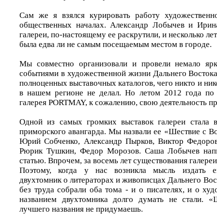
Сам же я взялся курировать работу художественно
общественных началах. Александр Лобычев и Ирина
галереи, по-настоящему ее раскрутили, и несколько л
была едва ли не самым посещаемым местом в городе.
Мы совместно организовали и провели немало ярк
событиями в художественной жизни Дальнего Востока
полноценных выставочных каталогов, чего никто и ник
в нашем регионе не делал. Но летом 2012 года по
галерея PORTMAY, к сожалению, свою деятельность пр
Одной из самых громких выставок галереи стала в
приморского авангарда. Мы назвали ее «Шествие с В
Юрий Собченко, Александр Пырков, Виктор Федоров
Рюрик Тушкин, Федор Морозов. Саша Лобычев нап
статью. Впрочем, за восемь лет существования галереи
Поэтому, когда у нас возникла мысль издать е
двухтомник о литераторах и живописцах Дальнего Вост
без труда собрали оба тома - и о писателях, и о х
названием двухтомника долго думать не стали. «
лучшего названия не придумаешь.