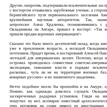
Другие, напротив, подчеркивали исключительные засл
с восторгом отзывались зарубежные ученые, а сторон
берингийского пути первоначального заселения Ам
крупнейшим научным авторитетом. Так, знаме
антрополог Алеш Хрдличка, познакомившись с ре
Окладникова на Ангаре, пришел в восторг: «Так в
пришли предки коренных американцев!»
Сказано это было много десятилетий назад, когда а
уже в преклонном возрасте, а молодой Окладнико
почтением. Придет время, и постаревший Алексей Пав
легендой для американских коллег. Поэтому, когда 
островах проводилась совместная советско-америка
экспедиция, тамошние власти в порядке исключе
раскопки... чуть ли не на территории военных баз
коварных русских» и их знаменитого академика.
Нечто подобное могло бы произойти и на Амуре, од
Помню, как однажды довелось слушать Окладнико
засекреченных радарных установок. Глядя на ни
пошутил: ну вот, всемирно известный археологическ
этих штуковин на сопке никого из иностранных 