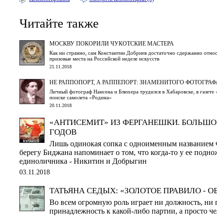
Читайте также
МОСКВУ ПОКОРИЛИ ЧУКОТСКИЕ МАСТЕРА
Как ни странно, сам Константин Добриев достаточно сдержанно относи
призовые места на Российской неделе искусств
21.11.2018
НЕ РАППОПОРТ, А РАППЕПОРТ: ЗНАМЕНИТОГО ФОТОГРАФА
Личный фотограф Нансена и Блюхера трудился в Хабаровске, в газете 
поиске самолета «Родина»
20.11.2018
«АНТИСЕМИТ» ИЗ ФЕРГАНЕШКИ. БОЛЬШОЙ
ГОДОВ
Лишь одинокая сопка с одноименным названием 
берегу Биджана напоминает о том, что когда-то у ее подно
единоличника - Никитин и Добрыгин
03.11.2018
ТАТЬЯНА СЕДЫХ: «ЗОЛОТОЕ ПРАВИЛО - О
Во всем огромную роль играет ни должность, ни 
принадлежность к какой-либо партии, а просто ч