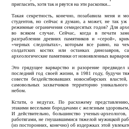
пригласить, хотя так и рвутся на эти раскопки...
Такая секретность, конечно, позабавила меня и м
студентов, но сейчас я думаю, а может, не так уж
режимные ограничения семидесятых годов? Для архе
во всяком случае. Сейчас, когда в печати зам
разграблении древних памятников и «серой», крим
«черных следопытах», которым все равно, на че
солдатских костях или останках динозавров, с
археологические памятники от новоявленных варваров
Это грядущее варварство и разорение предвидел и
последний год своей жизни, в 1981 году, будучи тя
совести бездействовавших новосибирских властей,
самовольных захватчиков территорию уникальног
небом.
Кстати, о недугах. По расхожему представлению
этакими веселыми бородачами с железным здоровьем,
И действительно, большинство ученых-археологов,
работягами, не гнушавшимися тяжелой мужицкой рабо
(из посторонних, конечно) об издержках этой увлекат