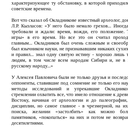
характеризующее ту обстановку, в которой приходил
советские времена.
Вот что сказал об Окладникове известный археолог, до
Л.Р. Кызласов: «У него было немало грехов... Иногда
требовали и ждали: время, вожди, его положение.
игры» в его время. Но все это он считал прохо
главным... Окладников был очень сложным и своеобр
был язычником науки, не признававшим никаких сухи
и правил... знал одну святую истину - хорошо лишь
людям, в том числе всем народам Сибири и, не в 
русскому народу...»
У Алексея Павловича были не только друзья и последо
оппоненты, ставившие под сомнение не только его на
методы исследований и упрекавшие Окладнико
стремлении охватить все, что имело отношение к дре
Востоку, начиная от археологии и до палеографии
дисциплин, но самое главное - в чрезмерной, на их
поиска, желании «застолбить» как можно бол
памятников, «покопаться» на них и потом не возвра
десятилетиями.