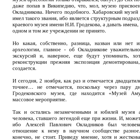
даже попав в Википедию, что, мол, музею присвое
Окладникова. Ничего подобного. Хабаровский музей 
имел такого звания, ибо является структурным подра
краевого музея имени Н.И. Гродекова, а давать имена,
одном и том же учреждении не принято.
Но какая, собственно, разница, назван или нет 
археологии, главное - об Окладникове уважительн
экскурсий и, наверное, еще будут упоминать, хот
реконструкции прежняя экспозиция демонтирована
создается.
И сегодня, 2 ноября, как раз и отмечается двадцатил
точнее… не отмечается, поскольку через пару д
Гродековского музея, где находится «Музей Аму
массовое мероприятие.
Так и остались незамеченными и юбилей музея а
человека, ставшего легендой еще при жизни. И, может
ибо Алексей Павлович Окладников был челове
отношение к нему в научном сообществе разное.
конечно, не стоит. Приведу мнение, хотя и жестков