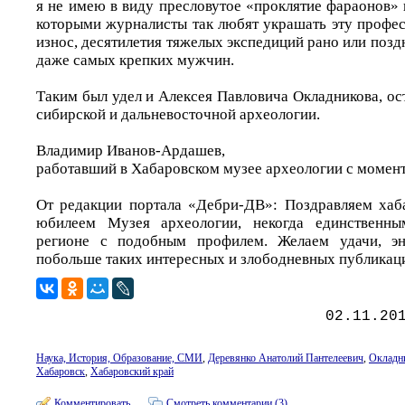
я не имею в виду пресловутое «проклятие фараонов»
которыми журналисты так любят украшать эту профес
износ, десятилетия тяжелых экспедиций рано или поз
даже самых крепких мужчин.
Таким был удел и Алексея Павловича Окладникова, ос
сибирской и дальневосточной археологии.
Владимир Иванов-Ардашев,
работавший в Хабаровском музее археологии с момент
От редакции портала «Дебри-ДВ»: Поздравляем хаб
юбилеем Музея археологии, некогда единственны
регионе с подобным профилем. Желаем удачи, эн
побольше таких интересных и злободневных публикац
02.11.20
Наука, История, Образование, СМИ
,
Деревянко Анатолий Пантелеевич
,
Окладн
Хабаровск
,
Хабаровский край
Комментировать
Смотреть комментарии (3)