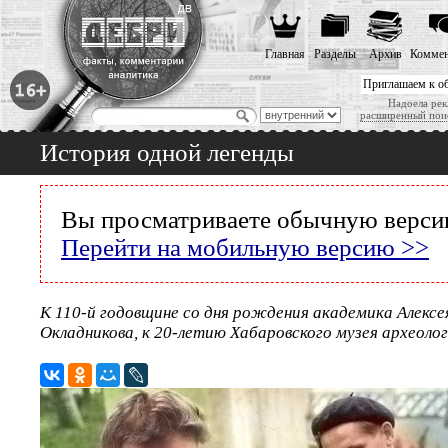
Главная
Разделы
Архив
Коммен
Приглашаем к о
Надоела рек
расширенный пои
История одной легенды
Вы просматриваете обычную версию
Перейти на мобильную версию >>
К 110-й годовщине со дня рождения академика Алексе
Окладникова, к 20-летию Хабаровского музея археоло