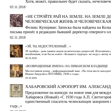
Хотя, может, правильнее будет сказать, нечеловеч
03.11.2018
«НЕ СТРОЙТЕ РАЙ НА ЗЕМЛЕ. НА ЗЕМЛЕ 
ЧЕЛОВЕЧЕСКАЯ ЖИЗНЬ И ЧЕЛОВЕЧЕСКАЯ 
Феликс Куперман: Записка была найдена на Колы
письма принёс в редакцию бывший директор северного ол
02.11.2018
«ЭЙ, ТЫ, НЕДОСТРЕЛЕННЫЙ…»
30 октября - день памяти жертв политических репрессий. Исполнение
неизбежным, если бы на излете «Большого террора» не подул «ветер 
30.10.2018
«ВОЗВРАЩЕННЫЕ ИМЕНА» НА ПИВАНСКОМ КЛАДБИЩЕ
Мы поставили репер - информационный знак: «На этом месте находит
Нижне-Амурского ИТЛ НКВД. 1940-е годы»
29.10.2018
ХАБАРОВСКИЙ АЭРОПОРТ ИМ. АЛЕКСАНД
Предложение на конкурс на новое имя для между
Хабаровск (Новый) «С 1930 года А.П. Светогоров
единственный спасатель челюскинцев захоронен 
году...»