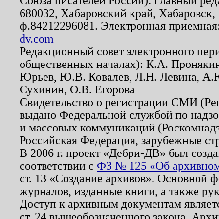
Союза писателей России). Главный ред
680032, Хабаровский край, Хабаровск, п
ф.84212296081. Электронная приемная
dv.com
Редакционный совет электронного пер
общественных началах): К.А. Проняки
Юрьев, Ю.В. Ковалев, Л.Н. Левина, А.
Сухинин, О.В. Егорова
Свидетельство о регистрации СМИ (Р
выдано Федеральной службой по надзо
и массовых коммуникаций (Роскомнадзо
Российская Федерация, зарубежные ст
В 2006 г. проект «Дебри-ДВ» был созда
соответствии с
ФЗ № 125 «Об архивном
ст. 13 «Создание архивов». Основной ф
журналов, изданные книги, а также ру
Доступ к архивным документам являетс
ст. 24 вышеобозначенного закона. Арх