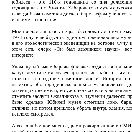
юбилеев - это 110-я годовщина со дня рождения
годовщина - это 20-летие Хабаровского музея археолог
некогда была памятная доска с барельефом ученого, 
и не имел отношения.
Мне посчастливилось не раз беседовать с этим неза
1973 году, еще будучи студентом и начинающим журн
в его археологической экспедиции на острове Сучу 
этом есть очерк «Он был язычником науки», ко
интернете.
Упомянутый выше барельеф также создавался при мое
канун десятилетия музея археологии работал там 
отвечал за создание памятной доски. История эта
детектив, ибо юридического права устанавливать д
музейщики не имели, но уж очень хотелось нашей ад
отметить заслуги Окладникова в изучении далекого п
было сделано. Юбилей музея отметили ярко, баре
отлично, но потом пришлось убрать внутрь здания, г
неплохо смотрелся.
А вот ошибочное мнение, растиражированное в СМИ е
музей археологии только открывался, бытует до сих по