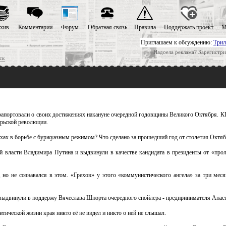
хив
Комментарии
Форум
Обратная связь
Правила
Поддержать проект
М
Приглашаем к обсуждению:
Трил
Надоела реклама? Зарегистри
ск
рапортовали о своих достижениях накануне очередной годовщины Великого Октября. К
рьской революции.
ехах в борьбе с буржуазным режимом? Что сделано за прошедший год от столетия Октя
 власти Владимира Путина и выдвинули в качестве кандидата в президенты от «прол
но не сознавался в этом. «Грехов» у этого «коммунистического ангела» за три меся
выдвинули в поддержу Вячеслава Шпорта очередного спойлера - предпринимателя Анас
итической жизни края никто её не видел и никто о ней не слышал.