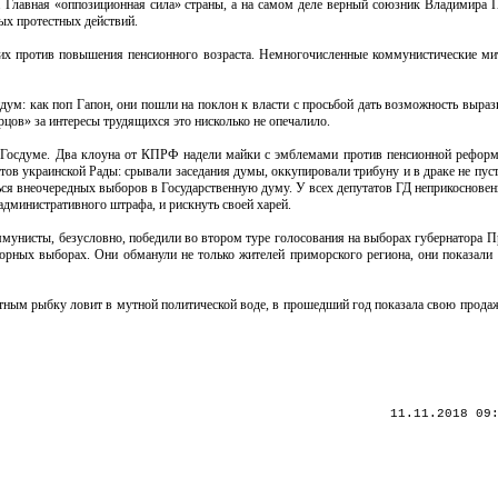
. Главная «оппозиционная сила» страны, а на самом деле верный союзник Владимира 
ых протестных действий.
щих против повышения пенсионного возраста. Немногочисленные коммунистические ми
ум: как поп Гапон, они пошли на поклон к власти с просьбой дать возможность выраз
рцов» за интересы трудящихся это нисколько не опечалило.
 Госдуме. Два клоуна от КПРФ надели майки с эмблемами против пенсионной реформ
атов украинской Рады: срывали заседания думы, оккупировали трибуну и в драке не пус
ся внеочередных выборов в Государственную думу. У всех депутатов ГД неприкосновенн
административного штрафа, и рискнуть своей харей.
ммунисты, безусловно, победили во втором туре голосования на выборах губернатора П
торных выборах. Они обманули не только жителей приморского региона, они показал
четным рыбку ловит в мутной политической воде, в прошедший год показала свою прода
11.11.2018 09