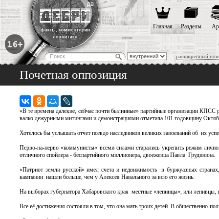
Главная
Разделы
Ар
расширенный пои
Почетная оппозиция
«В те времена далекие, сейчас почти былинные» партийные организации КПСС 
валко дежурными митингами и демонстрациями отметила 101 годовщину Октяб
Хотелось бы услышать отчет псевдо наследников великих завоеваний об их усп
Перво-на-перво «коммунисты» всеми силами старались укрепить режим личной
отличного спойлера - беспартийного миллионера, двоеженца Павла Грудинина.
«Патриот земли русской» имел счета и недвижимость в буржуазных странах, 
кампании нашли больше, чем у Алексея Навального за всю его жизнь.
На выборах губернатора Хабаровского края местные «ленинцы», или ленивцы, 
Все её достижения состояли в том, что она мать троих детей. В общественно-пол