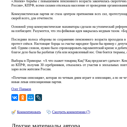
«Эпопея» борьбы с повышением пенсионного возраста закончилась скоротечно
России», КПРФ, всеми силами отвлекала население от проведения организованн
Коммунистическая партия не стала центром притяжения всех сил, протестую
скорей всего, для отчетности.
Основной упор коммунистические махинаторы сделали на утопический референд
на плебисците. Разумеется, что эта фейковая идея накрылась медным тазом. «Бо
Последняя полоса обороны по сохранению пенсионного возраста проходила в
протест спёкся. Настоящие борцы за счастье народное брали бы пример с депут
ней. Одним словом, нужно было спровоцировать парламентский кризис и добить
благое дело была бы разбитая губа или искривленный нос. Они боятся тюрьмы, 
Выборы в Приморье. «А что скажет товарищ Кац? Кац предлагает сдаться». Ко
из КПРФ, получив 30 серебряников, отказались от участия в эпохальных пов
харю всем жителям России.
«Почетная оппозиция», которая по четным дням играет в оппозицию, а по не 
новая левая оппозиционная партия.
Олег Паньков
Комментировать
Смотреть комментарии (7)
Другие материалы автора