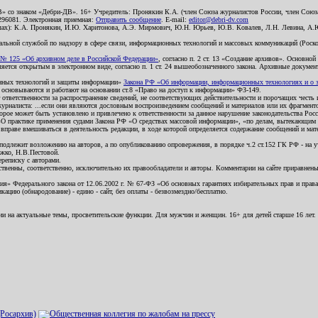
В» со знаком «Дебри-ДВ». 16+ Учредитель: Пронякин К.А. (член Союза журналистов России, член Союза
2296081. Электронная приемная:
Отправить сообщение
. E-mail:
editor@debri-dv.com
алах): К.А. Пронякин, И.Ю. Харитонова, А.Э. Мирмович, Ю.Н. Юрьев, Ю.В. Ковалев, Л.Н. Левина, А.
льной службой по надзору в сфере связи, информационных технологий и массовых коммуникаций (Роском
№ 125 «Об архивном деле в Российской Федерации»
, согласно п. 2 ст. 13 «Создание архивов». Основно
ется открытым в электронном виде, согласно п. 1 ст. 24 вышеобозначенного закона. Архивные документы 
ионных технологий и защиты информации»
Закона РФ «Об информации, информационных технологиях и о за
я основываются и работают на основании ст.8 «Право на доступ к информации» ФЗ-149.
 ответственности за распространение сведений, не соответствующих действительности и порочащих чест
урналиста: ...если они являются дословным воспроизведением сообщений и материалов или их фрагмент
орое может быть установлено и привлечено к ответственности за данное нарушение законодательства Рос
«О практике применения судами Закона РФ «О средствах массовой информации», «по делам, вытекающим 
вправе вмешиваться в деятельность редакции, в ходе которой определяется содержание сообщений и мат
одлежит возложению на авторов, а по опубликованию опровержения, в порядке ч.2 ст.152 ГК РФ - на уч
ожко, Н.В.Пестовой.
ереписку с авторами.
тственны, соответственно, исключительно их правообладатели и авторы. Комментарии на сайте приравне
я» Федерального закона от 12.06.2002 г. № 67-ФЗ «Об основных гарантиях избирательных прав и права н
ацию (обнародование) - едино - сайт, без оплаты - безвозмездно/бесплатно.
ии на актуальные темы, просветительские функции. Для мужчин и женщин. 16+ для детей старше 16 лет.