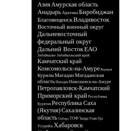
Азия
Амурская область
Биробиджан
Анадырь
Арктика
Владивосток
Благовещенск
Восточный военный округ
Дальневосточный
федеральный округ
Дальний Восток
ЕАО
Забайкалье
Забайкальский край
Камчатский край
Комсомольск-на-Амуре
Корякия
Магадан
Магаданская
Курилы
область
Николаевск-на-Амуре
Находка
Петропавловск-Камчатский
Приморский край
Республика
Республика Саха
Бурятия
(Якутия)
Сахалинская
область
ТОФ
Тында
Улан-Удэ
Сибирь
Хабаровск
Уссурийск