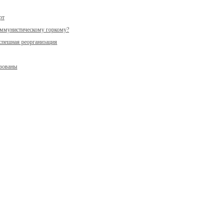
рт
оммунистическому горкому?
спешная реорганизация
изованы