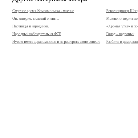
Смутное время Комсомольска - мнение
Революционер Шпо
Он, наверно, сильный очень…
Можно ли верить к
Партийцы и народники.
«Хромая утка» и по
Народный наблюдатель из ФСБ
Голод – кадровый
Нужно иметь здравомыслие и не растерять свою совесть
Разбиты и деморал