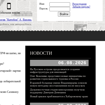
Имя:
Регистрация
Забыли пароль?
Пароль:
обильная версия
огия "Китобои" А. Вахова.
руйтесь, или авторизуйтесь.
НОВОСТИ
ПРФ ни шатко, ни
06.08.2026
бря?
На Русском острове продолжается создание
етарской» партии
инфраструктуры для инноваций
Олег Кожемяко представил новые инициативы по
развитию горнолыжного туризма в России
ца избирательной
В краевой больнице имени Владимирцева освоили
новую методику восстановления после инсульта
Дальневосточная студия кинохроники получила
тасию Саламаху.
поддержку Дмитрия Демешина
Новый циклон приближается к Хабаровскому краю