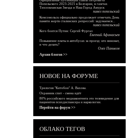
Официальные публикации Павла Петровича
Попельского 2023-2025 в Болгарии, в газетах
Тихоокеанская Звезда и Наш Город Амурск
павел попельский
Комсомольск официально продолжает отмечать День
памяти жертв сталинских репрессий: задумаемся...
павел попельский
Кого боится Путин: Сергей Фургал
Евгений Афанасьев
Повышение платы в автобусах за проезд: кто виноват,
и что делать?
Олег Паньков
Архив блогов >>
НОВОЕ НА ФОРУМЕ
Трилогия "Китобои" А. Вахова.
Охранник спит - смена идёт
80% российского медиаконтента это телевидение для
пациентов психдиспансера и наркологии.
Перейти на форум >>
ОБЛАКО ТЕГОВ