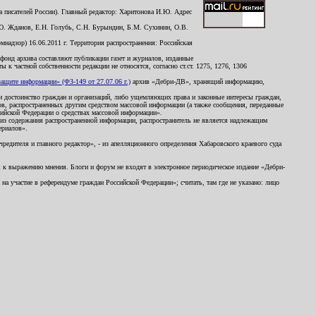
 писателей России). Главный редактор: Харитонова И.Ю. Адрес
Ю. Жданов, Е.Н. Голубь, С.Н. Бурындин, Б.М. Сухинин, О.В.
надзор) 16.06.2011 г. Территория распространения: Российская
й фонд архива составляют публикации газет и журналов, изданные
к частной собственности редакции не относятся, согласно ст.ст. 1275, 1276, 1306
щите информации» (ФЗ-149 от 27.07.06 г.)
архив «Дебри-ДВ», хранящий информацию,
ь и достоинство граждан и организаций, либо ущемляющих права и законные интересы граждан,
ов, распространенных другим средством массовой информации (а также сообщения, переданные
сийской Федерации о средствах массовой информации».
из содержания распространенной информации, распространитель не является надлежащим
ериалов».
редителя и главного редактор», - из апелляционного определения Хабаровского краевого суда
ны к выражению мнения. Блоги и форум не входят в электронное периодическое издание «Дебри-
а участие в референдуме граждан Российской Федерации»; считать, там где не указано: лицо