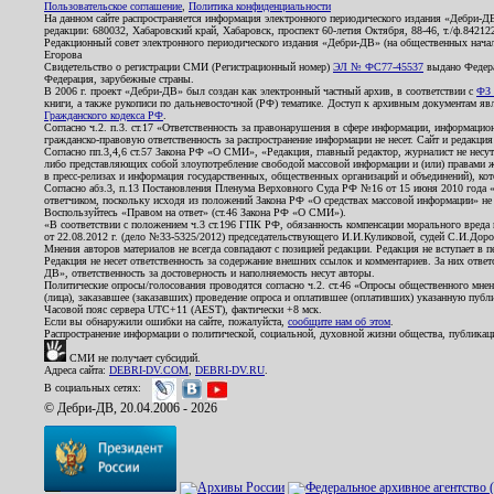
Пользовательское соглашение
,
Политика конфиденциальности
На данном сайте распространяется информация электронного периодического издания «Дебри-Д
редакции: 680032, Хабаровский край, Хабаровск, проспект 60-летия Октября, 88-46, т./ф.8421
Редакционный совет электронного периодического издания «Дебри-ДВ» (на общественных нач
Егорова
Свидетельство о регистрации СМИ (Регистрационный номер)
ЭЛ № ФС77-45537
выдано Федера
Федерация, зарубежные страны.
В 2006 г. проект «Дебри-ДВ» был создан как электронный частный архив, в соответствии с
ФЗ 
книги, а также рукописи по дальневосточной (РФ) тематике. Доступ к архивным документам явля
Гражданского кодекса РФ
.
Согласно ч.2. п.3. ст.17 «Ответственность за правонарушения в сфере информации, информац
гражданско-правовую ответственность за распространение информации не несет. Сайт и редакци
Согласно пп.3,4,6 ст.57 Закона РФ «О СМИ», «Редакция, главный редактор, журналист не несут
либо представляющих собой злоупотребление свободой массовой информации и (или) правами ж
в пресс-релизах и информация государственных, общественных организаций и объединений), кот
Согласно абз.3, п.13 Постановления Пленума Верховного Суда РФ №16 от 15 июня 2010 года 
ответчиком, поскольку исходя из положений Закона РФ «О средствах массовой информации» не 
Воспользуйтесь «Правом на ответ» (ст.46 Закона РФ «О СМИ»).
«В соответствии с положением ч.3 ст.196 ГПК РФ, обязанность компенсации морального вреда п
от 22.08.2012 г. (дело №33-5325/2012) председательствующего И.И.Куликовой, судей С.И.Дор
Мнения авторов материалов не всегда совпадают с позицией редакции. Редакция не вступает в п
Редакция не несет ответственность за содержание внешних ссылок и комментариев. За них отве
ДВ», ответственность за достоверность и наполняемость несут авторы.
Политические опросы/голосования проводятся согласно ч.2. ст.46 «Опросы общественного мнени
(лица), заказавшее (заказавших) проведение опроса и оплатившее (оплативших) указанную публик
Часовой пояс сервера UTC+11 (AEST), фактически +8 мск.
Если вы обнаружили ошибки на сайте, пожалуйста,
сообщите нам об этом
.
Распространение информации о политической, социальной, духовной жизни общества, публикац
СМИ не получает субсидий.
Адреса сайта:
DEBRI-DV.COM
,
DEBRI-DV.RU
.
В социальных сетях:
© Дебри-ДВ, 20.04.2006 - 2026