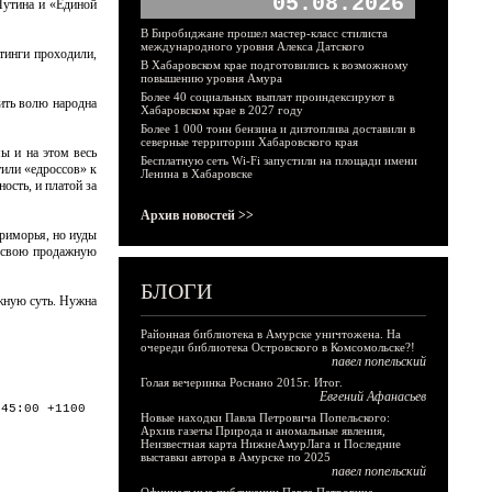
05.08.2026
Путина и «Единой
В Биробиджане прошел мастер-класс стилиста
международного уровня Алекса Датского
тинги проходили,
В Хабаровском крае подготовились к возможному
повышению уровня Амура
Более 40 социальных выплат проиндексируют в
ить волю народна
Хабаровском крае в 2027 году
Более 1 000 тонн бензина и дизтоплива доставили в
северные территории Хабаровского края
ы и на этом весь
Бесплатную сеть Wi-Fi запустили на площади имени
тили «едроссов» к
Ленина в Хабаровске
ость, и платой за
Архив новостей >>
риморья, но иуды
и свою продажную
БЛОГИ
жную суть. Нужна
Районная библиотека в Амурске уничтожена. На
очереди библиотека Островского в Комсомольске?!
павел попельский
Голая вечеринка Роснано 2015г. Итог.
Евгений Афанасьев
:45:00 +1100
Новые находки Павла Петровича Попельского:
Архив газеты Природа и аномальные явления,
Неизвестная карта НижнеАмурЛага и Последние
выставки автора в Амурске по 2025
павел попельский