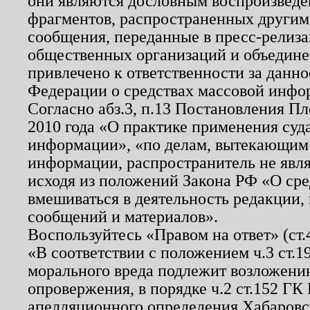
они являются дословным воспроизведе
фрагментов, распространенных другим
сообщения, переданные в пресс-релиза
общественных организаций и объединен
привлечено к ответственности за данн
Федерации о средствах массовой инфо
Согласно абз.3, п.13 Постановления П
2010 года «О практике применения суд
информации», «по делам, вытекающим
информации, распространитель не явл
исходя из положений Закона РФ «О ср
вмешиваться в деятельность редакции, 
сообщений и материалов».
Воспользуйтесь «Правом на ответ» (ст
«В соответствии с положением ч.3 ст.
морального вреда подлежит возложению
опровержения, в порядке ч.2 ст.152 ГК 
апелляционного определения Хабаровско