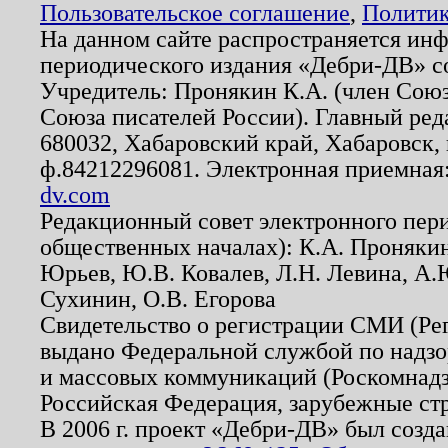
Пользовательское соглашение
,
Политик
На данном сайте распространяется ин
периодического издания «Дебри-ДВ» с
Учредитель: Пронякин К.А. (член Союз
Союза писателей России). Главный ред
680032, Хабаровский край, Хабаровск, п
ф.84212296081. Электронная приемная
dv.com
Редакционный совет электронного пер
общественных началах): К.А. Проняки
Юрьев, Ю.В. Ковалев, Л.Н. Левина, А.
Сухинин, О.В. Егорова
Свидетельство о регистрации СМИ (Р
выдано Федеральной службой по надзо
и массовых коммуникаций (Роскомнадзо
Российская Федерация, зарубежные ст
В 2006 г. проект «Дебри-ДВ» был созда