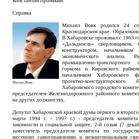
Константин Пронякин.
Справка
Михаил Вовк родился 24 се
Краснодарском крае. Образовани
В Хабаровске проживал с 1963 го
«Дальдизель» сверловщиком, 
конструктором, начальнико
экономического анализа. Р
промышленно-транспортного 
горкома и Кировского райко
начальником Хабаровского фи
проектно-конструкторского
Михаил Вовк
Хабаровского городского комите
председателем Железнодорожного районного комитет
на других должностях.
Депутат Хабаровской краевой думы первого и второго 
марта 1994 г. - 1997 г.) - председатель комитет
законности и социальной защите; 2-й созыв (7 декабр
заместитель председателя комитета по государств
местному самоуправлению и межрегиональным связ