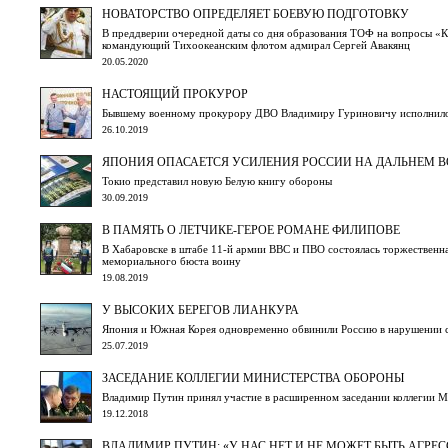
НОВАТОРСТВО ОПРЕДЕЛЯЕТ БОЕВУЮ ПОДГОТОВКУ
В преддверии очередной даты со дня образования ТОФ на вопросы «К
командующий Тихоокеанским флотом адмирал Сергей Авакянц
20.05.2020
НАСТОЯЩИЙ ПРОКУРОР
Бывшему военному прокурору ДВО Владимиру Гуриновичу исполнило
26.10.2019
ЯПОНИЯ ОПАСАЕТСЯ УСИЛЕНИЯ РОССИИ НА ДАЛЬНЕМ В
Токио представил новую Белую книгу обороны
30.09.2019
В ПАМЯТЬ О ЛЕТЧИКЕ-ГЕРОЕ РОМАНЕ ФИЛИПОВЕ
В Хабаровске в штабе 11-й армии ВВС и ПВО состоялась торжественн
мемориального бюста воину
19.08.2019
У ВЫСОКИХ БЕРЕГОВ ЛИАНКУРА
Япония и Южная Корея одновременно обвинили Россию в нарушении с
25.07.2019
ЗАСЕДАНИЕ КОЛЛЕГИИ МИНИСТЕРСТВА ОБОРОНЫ
Владимир Путин принял участие в расширенном заседании коллегии
19.12.2018
ВЛАДИМИР ПУТИН: «У НАС НЕТ И НЕ МОЖЕТ БЫТЬ АГРЕС