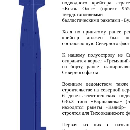
подводного крейсера страте
«Князь Олег» (проект 95
твердотопливными меж
баллистическими ракетами «Бул
Хотя по принятому ранее ре
крейсер должен был по
составляющую Северного флот
К нашему полуострову из Са
отправится корвет «Гремящий
на борту, ранее планировав
Северного флота.
Военным ведомством также
строительстве на северной ве
6 дизель-электрических под
636.3 типа «Варшавянка» (
находятся ракеты «Калибр»
строятся для Тихоокеанского ф
Первая из них с названи