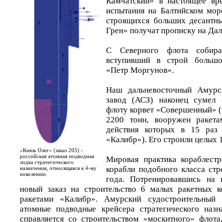
Камчатский» в настоящее вр
испытания на Балтийском море
строящихся больших десантны
Грен» получат прописку на Дал
С Северного флота собира
вступивший в строй большо
«Петр Моргунов».
Наш дальневосточный Амурс
завод (АСЗ) наконец сумел 
флоту корвет «Совершенный» 
2200 тонн, вооружен ракета
действия которых в 15 раз
«Калибр»). Его строили целых 1
«Князь Олег» (заказ 205) -
российская атомная подводная
Мировая практика кораблестр
лодка стратегического
корабли подобного класса стр
назначения, относящаяся к 4-му
поколению.
года. Потренировавшись на 
новый заказ на строительство 6 малых ракетных к
ракетами «Калибр». Амурский судостроительный 
атомные подводные крейсера стратегического назн
справляется со строительством «москитного» флота