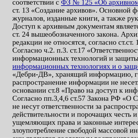
соответствии с
ФЗ № 125 «Об архивном
ст. 13 «Создание архивов». Основной ф
журналов, изданные книги, а также ру
Доступ к архивным документам являетс
ст. 24 вышеобозначенного закона. Арх
редакции не относятся, согласно ст.ст. 
Согласно ч.2. п.3. ст.17 «Ответственн
информационных технологий и защит
информационных технологиях и о защит
«Дебри-ДВ», хранящий информацию, гр
распространение информации не несет.
основании ст.8 «Право на доступ к ин
Согласно пп.3,4,6 ст.57 Закона РФ «О
не несут ответственности за распрост
действительности и порочащих честь и
ущемляющих права и законные интере
злоупотребление свободой массовой ин