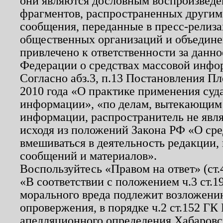
они являются дословным воспроизведе
фрагментов, распространенных другим
сообщения, переданные в пресс-релиза
общественных организаций и объединен
привлечено к ответственности за данн
Федерации о средствах массовой инфо
Согласно абз.3, п.13 Постановления П
2010 года «О практике применения суд
информации», «по делам, вытекающим
информации, распространитель не явл
исходя из положений Закона РФ «О ср
вмешиваться в деятельность редакции, 
сообщений и материалов».
Воспользуйтесь «Правом на ответ» (ст
«В соответствии с положением ч.3 ст.
морального вреда подлежит возложению
опровержения, в порядке ч.2 ст.152 ГК 
апелляционного определения Хабаровско