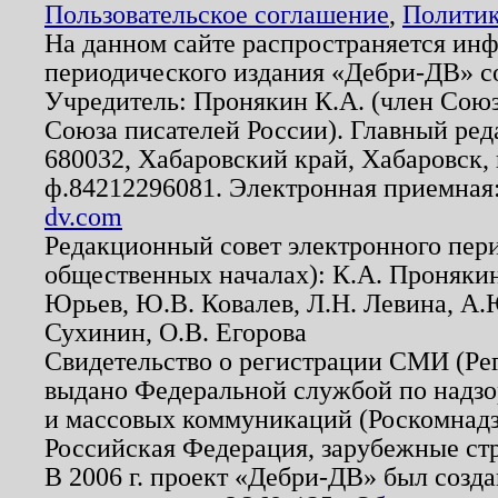
Пользовательское соглашение
,
Политик
На данном сайте распространяется ин
периодического издания «Дебри-ДВ» с
Учредитель: Пронякин К.А. (член Союз
Союза писателей России). Главный ред
680032, Хабаровский край, Хабаровск, п
ф.84212296081. Электронная приемная
dv.com
Редакционный совет электронного пер
общественных началах): К.А. Проняки
Юрьев, Ю.В. Ковалев, Л.Н. Левина, А.
Сухинин, О.В. Егорова
Свидетельство о регистрации СМИ (Р
выдано Федеральной службой по надзо
и массовых коммуникаций (Роскомнадзо
Российская Федерация, зарубежные ст
В 2006 г. проект «Дебри-ДВ» был созда