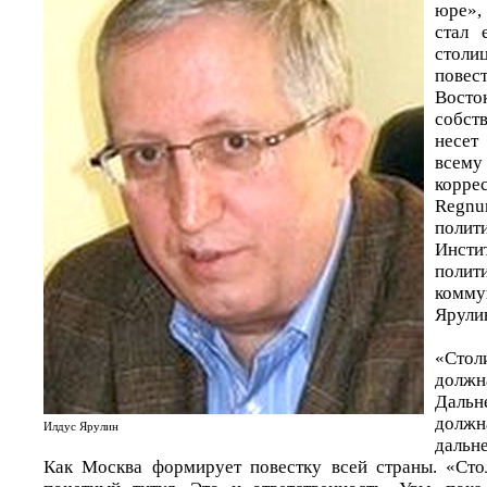
юре»,
стал 
столи
пове
Восто
собст
несе
всему
кор
Regnu
полит
Инст
полит
комму
Ярули
«Стол
долж
Дальн
дол
Илдус Ярулин
дальн
Как Москва формирует повестку всей страны. «Сто