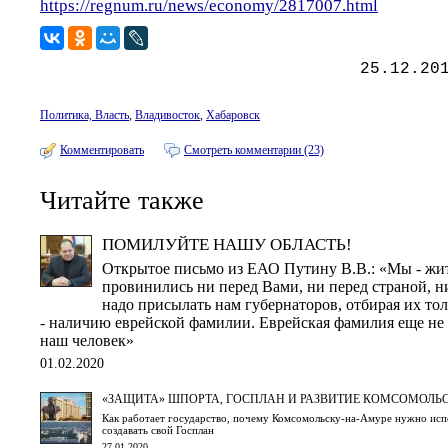
https://regnum.ru/news/economy/2817007.html
25.12.20
Политика, Власть
,
Владивосток
,
Хабаровск
Комментировать
Смотреть комментарии (23)
Читайте также
ПОМИЛУЙТЕ НАШУ ОБЛАСТЬ!
Открытое письмо из ЕАО Путину В.В.: «Мы - жи
провинились ни перед Вами, ни перед страной, ни
надо присылать нам губернаторов, отбирая их то
- наличию еврейской фамилии. Еврейская фамилия еще не г
наш человек»
01.02.2020
«ЗАЩИТА» ШПОРТА, ГОСПЛАН И РАЗВИТИЕ КОМСОМОЛЬ
Как работает государство, почему Комсомольску-на-Амуре нужно испо
создавать свой Госплан
27.01.2020