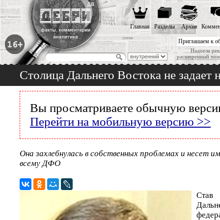
Главная
Разделы
Архив
Коммен
Приглашаем к о
Надоела рек
расширенный пои
Столица Дальнего Востока не задает 
Вы просматриваете обычную версию
Перейти на мобильную версию >>
Она захлебнулась в собственных проблемах и несет 
всему ДФО
Ст
Дальн
федер