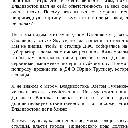
почетный титул. Это и ответственность. Увы, пок
Владивосток взял на себя ответственность за весь фе
очень плохо. Потому, что взгляд со стороны, тех
неприглядную картину - «уж если столица такая, 
регионах?»
Пока мы видим, что лучше, чем Владивосток, разв
Сахалинск, тот же Якутск, тот же лишенный столичн
Мы не видим, чтобы в столице ДФО собирались на 
губернаторы дальневосточных регионов, бизнес даль
чтобы там рождались идеи развития всего Дальнег
серьезные имиджевые потери и губернатору Примор
полпреду президента в ДФО Юрию Трутневу, которы
столицы.
Я не знаком с мэром Владивостока Олегом Гуменюко
человек, что за хозяйственник. Но ему стоит понят
Дальнего Востока отличает его от мэров други
дополнительную ответственность. Но, похоже, это
Владивостока нет и близко.
К тому же, зная, какая непростая, мягко говоря, сит
столицы, власти города, Приморского края долж