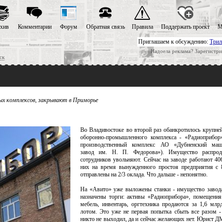
хив
Комментарии
Форум
Обратная связь
Правила
Поддержать проект
М
Приглашаем к обсуждению:
Трил
Надоела реклама? Зарегистри
ск
ых комплексов, закрывают в Приморье
Во Владивостоке во второй раз обанкротилось крупне
оборонно-промышленного комплекса - «Радиоприбор»
производственный комплекс АО «Дубненский маши
завод им. Н. П. Федорова»). Имущество распрод
сотрудников увольняют. Сейчас на заводе работают 406
них на время вынужденного простоя предприятия с 
отправлены на 2/3 оклада. Что дальше - непонятно.
На «Авито» уже выложены станки - имущество завод
назначены торги: активы «Радиоприбора», помещения
мебель, инвентарь, оргтехника продаются за 1,6 мл
лотом. Это уже не первая попытка сбыть все разом -
никто не выходил, да и сейчас желающих нет. Юрист 