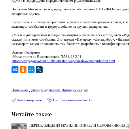
«ДМЗ» в городе Дубна с предоставлением ряда компенсаций.
По словам Михаила Сивака, представителя собственника ОАО «ДМЗ», все дене
конкретном случае.
Кроме того, с 9 февраля приступит к работе совместная рабочая группа, в
желающим содействие в трудоустройстве на других предприятиях.
- Мы в индивидуальном порядке рассмотрим обращения всех сотрудников «Рад
окажем им в этом содействие. Это заводы «Изумруд», «Дальприбор», «Дальзав
рассмотреть такую возможность, тем более что потребность в квалифицированн
Валерия Федоренко
«Новая газета во Владивостоке», №581, 18.2.21
https://novayagazeta-vlad.ru/581/obshhestvo/polozhili-s-radiopriborom.html
Экономика, Деньги
,
Владивосток
,
Приморский край
Комментировать
Смотреть комментарии (4)
Читайте также
ПЕРЕСЕЛЕНЦЫ ИЗ БРАЗИЛИИ ОТКРЫЛИ СЫРОВАРНЮ НА 