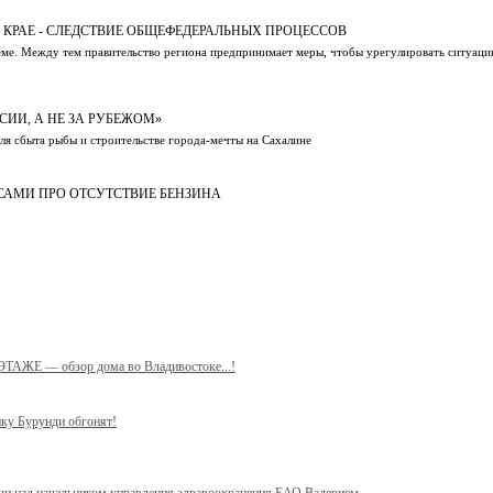
 КРАЕ - СЛЕДСТВИЕ ОБЩЕФЕДЕРАЛЬНЫХ ПРОЦЕССОВ
еме. Между тем правительство региона предпринимает меры, чтобы урегулировать ситуаци
ИИ, А НЕ ЗА РУБЕЖОМ»
ля сбыта рыбы и строительстве города-мечты на Сахалине
САМИ ПРО ОТСУТСТВИЕ БЕНЗИНА
 ЭТАЖЕ — обзор дома во Владивостоке...!
ику Бурунди обгонят!