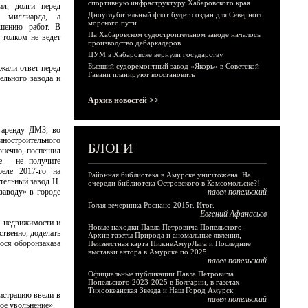
спортивную инфраструктуру Хабаровского края
ил, долги перед
Дноуглубительный флот будет создан для Северного
 миллиарда, а
морского пути
ршению работ. В
На Хабаровском судостроительном заводе началось
 толком не ведет
производство дебаркадеров
ЦУМ в Хабаровске вернули государству
Бывший судоремонтный завод «Якорь» в Советской
жали ответ перед
Гавани планируют восстановить
ельного завода и
Архив новостей >>
 аренду ДМЗ, во
ностроительного
БЛОГИ
конечно, поспешил
е - не получите
реле 2017-го на
Районная библиотека в Амурске уничтожена. На
тельный завод Н.
очереди библиотека Островского в Комсомольске?!
заводу» в городе
павел попельский
Голая вечеринка Роснано 2015г. Итог.
Евгений Афанасьев
ы недвижимости и
Новые находки Павла Петровича Попельского:
ственно, доделать
Архив газеты Природа и аномальные явления,
ося оборонзаказа
Неизвестная карта НижнеАмурЛага и Последние
выставки автора в Амурске по 2025
павел попельский
Официальные публикации Павла Петровича
Попельского 2023-2025 в Болгарии, в газетах
Тихоокеанская Звезда и Наш Город Амурск
нистрацию ввели в
павел попельский
ое увольнение».