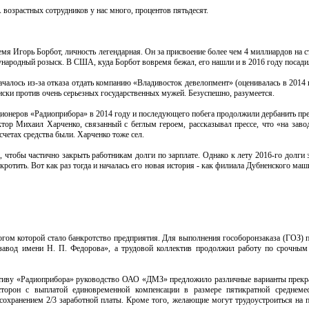
 А возрастных сотрудников у нас много, процентов пятьдесят.
я Игорь Борбот, личность легендарная. Он за присвоение более чем 4 миллиардов на 
народный розыск. В США, куда Борбот вовремя бежал, его нашли и в 2016 году посади
ачалось из-за отказа отдать компанию «Владивосток девелопмент» (оценивалась в 2014 
 иски против очень серьезных государственных мужей. Безуспешно, разумеется.
кционеров «Радиоприбора» в 2014 году и последующего побега продолжили дербанить пр
ктор Михаил Харченко, связанный с беглым героем, рассказывал прессе, что «на заво
счетах средства были. Харченко тоже сел.
 чтобы частично закрыть работникам долги по зарплате. Однако к лету 2016-го долги
кротить. Вот как раз тогда и началась его новая история - как филиала Дубненского ма
ом которой стало банкротство предприятия. Для выполнения гособоронзаказа (ГОЗ) 
вод имени Н. П. Федорова», а трудовой коллектив продолжил работу по срочным 
ективу «Радиоприбора» руководство ОАО «ДМЗ» предложило различные варианты прек
торон с выплатой единовременной компенсации в размере пятикратной среднемес
 сохранением 2/3 заработной платы. Кроме того, желающие могут трудоустроиться на