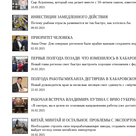
Сыр Агрипины, который она делает вместе с 16-летнем сыном, известен
10.03.2021
ИНВЕСТИЦИИ ЗАМЕДЛЕННОГО ДЕЙСТВИЯ
Почему рыбная отрасль развивается не так быстро, как хотелось бы
09.03.2021
ПРИОРИТЕТ ЧЕЛОВЕКА
Анна Отке: Для северных регионов было крайне важным сохранить н
02.03.2021
ПЕРВЫЕ ПОЛГОДА ПОЗАДИ: ЧТО ИЗМЕНИЛОСЬ В ХАБАРО
Новый глава региона смог быстро выстроить хорошие отношения с фед
26.02.2021
ПОЛГОДА РАБОТЫ МИХАИЛА ДЕГТЯРЕВА В ХАБАРОВСКОМ
Новый руководитель края за несколько месяцев смог сдвинуть с «мёрт
22.02.2021
РАБОЧАЯ ВСТРЕЧА ВЛАДИМИРА ПУТИНА С ВРИО ГУБЕР
«Я смотрю, вы в целом по основным направлениям работы уже достато
16.02.2021
КИТАЙ, МИНТАЙ И ОСТАЛЬНОЕ. ПРОБЛЕМЫ С ЭКСПОРТ
Необходимо строить свои перерабатывающие заводы, создавать новые 
выйдет из-под опеки китайских импортеров
16.02.2021