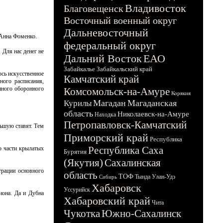
Владивосток
Благовещенск
Восточный военный округ
Дальневосточный
 Анна Фоменко.
федеральный округ
 Для нас денег не
Дальний Восток
ЕАО
Забайкалье
Забайкальский край
сь искусственное
Камчатский край
ного расписания,
нного оборонного
Комсомольск-на-Амуре
Корякия
Магадан
Магаданская
Курилы
область
Николаевск-на-Амуре
Находка
Петропавловск-Камчатский
ньшую ставят. Тем
Приморский край
Республика
Республика Саха
о части крылатых
Бурятия
(Якутия)
Сахалинская
трации основного
область
ТОФ
Тында
Улан-Удэ
Сибирь
Хабаровск
Уссурийск
иона. Да и Дубна
Хабаровский край
Чита
Чукотка
Южно-Сахалинск