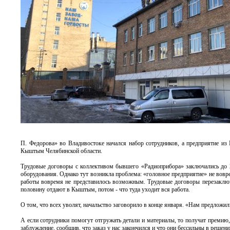
П. Федорова» во Владивостоке начался набор сотрудников, а предприятие из
Кыштым Челябинской области.
Трудовые договоры с коллективом бывшего «Радиоприбора» заключались до 25
оборудования. Однако тут возникла проблема: «головное предприятие» не вовр
работы вовремя не представилось возможным. Трудовые договоры перезаключи
половину отдают в Кыштым, потом - что туда уходит вся работа.
О том, что всех уволят, начальство заговорило в конце января. «Нам предложи
А если сотрудники помогут отгружать детали и материалы, то получат премию,
заблуждение, сообщив, что заказ у нас закончился и что они бессильны в реше