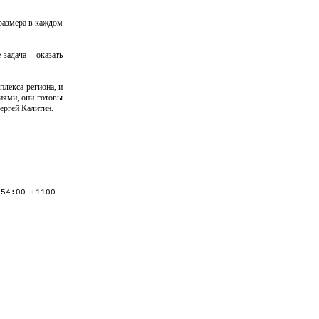
размера в каждом
задача - оказать
лекса региона, и
иями, они готовы
ергей Калитин.
:54:00 +1100