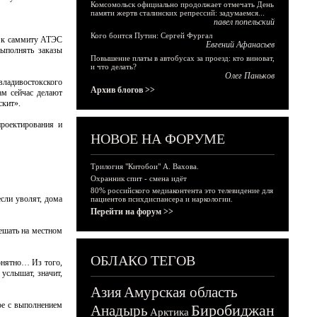
Комсомольск официально продолжает отмечать День
памяти жертв сталинских репрессий: задумаемся...
павел попельский
Кого боится Путин: Сергей Фургал
ке к саммиту АТЭС
Евгений Афанасьев
ыполнять заказы
Повышение платы в автобусах за проезд: кто виноват,
и что делать?
Олег Паньков
владивостокского
Архив блогов >>
ам сейчас делают
скит».
проектирования и
НОВОЕ НА ФОРУМЕ
Трилогия "Китобои" А. Вахова.
Охранник спит - смена идёт
80% российского медиаконтента это телевидение для
если уволят, дома
пациентов психдиспансера и наркологии.
Перейти на форум >>
решать на местном
ОБЛАКО ТЕГОВ
понятно… Из того,
 услышат, значит,
Азия
Амурская область
ое с выполнением
Биробиджан
Анадырь
Арктика