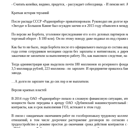
- Считать копейки, видимо, придется, - рассуждает собеседница. - И пенсии нет.
Краткая история терзаний
После распада СССР «Радиоприбор» приватизировали. Руководил им долгое врем
«Звезда» в Большом Камне был осужден заочно и в 2015 году объявлен в между
По версии же Борбота, уголовное преследование его и его деловых партнеров н
торговый оборот - $ 100 млн). Он по этому поводу даже подавал из-под стражи
Как бы то ни было, люди Борбота после его официального выхода из состава а
года сотни сотрудников месяцами сидели без зарплаты и митинговали, а дире
заказчики не заплатили за выполненную работу. Но, как выяснило следствие, на 
Тогда администрация края выделила почти 180 миллионов из резервного фонда,
3,5 миллиарда рублей, 223 миллиона - по зарплате. И предприятие пришлось бан
завода.
…А долги по зарплате так до сих пор и не выплатили.
Версия краевых властей
В 2014 году ОАО «Радиоприбор» попало в сложную финансовую ситуацию, итог
мощности были переданы в аренду ОАО «Дубненский машиностроительный за
контракты, как и срок выполнения ГОЗ, истекают в этом году.
В связи с ожидаемым окончанием работ по гособоронзаказу трудовому колл
отношений, в том числе досрочное расторжение договоров по согласию с
трудоустройство в режиме простоя до окончания срока действия контрактов с