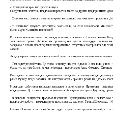
«Приморский край нас просто кинул»
Сотрудникам, конечно, предложили рабочие места на других предприятиях, даж
- Сливают нас. Говорят, заказы вовремя не сдавали, поэтому идет просрочка. 
- Мы пытались закупить материалы, заказывали, но их не оплачивали. Мы ничего
было, а для Кыштыма появятся?!
В письме высоким чинам так, между прочим, и сказано: «При выполнении Госу
затягивание сроков обеспечения производства: долгая процедура подписания
задержка в оплате необходимых инструментов, отсутствие материалов для тех
заказа».
Люди уверены: ситуация с невыплатой денег за материалы спланирована заране
- Там сидит разработчик. До этого не шли у них эти изделия. У нас шли, у них -
более что им там ближе. А мы неугодны, - продолжает Анна Фоменко. Стоящие 
Все надеются, что завод «Радиоприбор» понадобится какому-нибудь другому п
ракет. Руки у людей золотые. Да и потребности у армии и флота на Дальнем Во
8 февраля работники написали заявление в прокуратуру Приморья - выразили
предприятия. До этого коллектив отправил обращение полпреду Трутневу, пре
- 9 февраля собирается трудовая инспекция Приморского края и делает нам
предлагает работу, - комментирует, посмеиваясь, технолог Галина Шевченко. - 
Галина Юрьевна остается на бирже труда. Возраст у нее предпенсионный, что ос