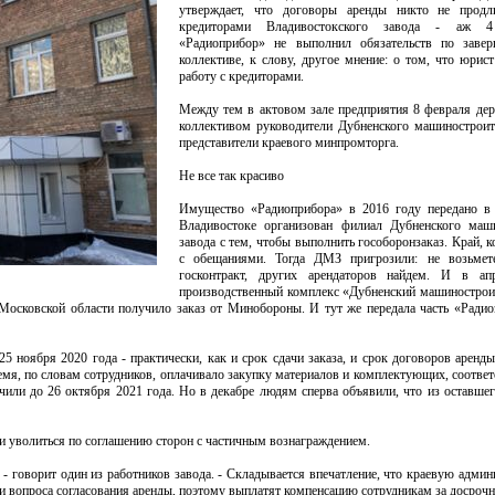
утверждает, что договоры аренды никто не продл
кредиторами Владивостокского завода - аж 4
«Радиоприбор» не выполнил обязательств по заве
коллективе, к слову, другое мнение: о том, что юрист
работу с кредиторами.
Между тем в актовом зале предприятия 8 февраля дер
коллективом руководители Дубненского машиностроит
представители краевого минпромторга.
Не все так красиво
Имущество «Радиоприбора» в 2016 году передано в
Владивостоке организован филиал Дубненского маши
завода с тем, чтобы выполнить гособоронзаказ. Край, 
с обещаниями. Тогда ДМЗ пригрозили: не возьмет
госконтракт, других арендаторов найдем. И в ап
производственный комплекс «Дубненский машинострои
 Московской области получило заказ от Минобороны. И тут же передала часть «Радио
 ноября 2020 года - практически, как и срок сдачи заказа, и срок договоров аренд
емя, по словам сотрудников, оплачивало закупку материалов и комплектующих, соответ
ли до 26 октября 2021 года. Но в декабре людям сперва объявили, что из оставшег
ли уволиться по соглашению сторон с частичным вознаграждением.
 - говорит один из работников завода. - Складывается впечатление, что краевую адми
нии вопроса согласования аренды, поэтому выплатят компенсацию сотрудникам за досрочн