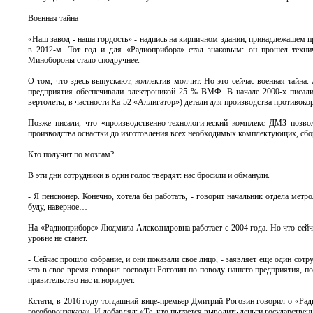
Военная тайна
«Наш завод - наша гордость» - надпись на кирпичном здании, принадлежащем п
в 2012-м. Тот год и для «Радиоприбора» стал знаковым: он прошел техн
Минобороны стало сподручнее.
О том, что здесь выпускают, коллектив молчит. Но это сейчас военная тайна
предприятия обеспечивали электроникой 25 % ВМФ. В начале 2000-х писали
вертолеты, в частности Ка-52 «Аллигатор») детали для производства противо
Позже писали, что «производственно-технологический комплекс ДМЗ позвол
производства оснастки до изготовления всех необходимых комплектующих, сбо
Кто получит по мозгам?
В эти дни сотрудники в один голос твердят: нас бросили и обманули.
- Я пенсионер. Конечно, хотела бы работать, - говорит начальник отдела мет
буду, наверное…
На «Радиоприборе» Людмила Александровна работает с 2004 года. Но что сейчас 
уровне не станет.
- Сейчас прошло собрание, и они показали свое лицо, - заявляет еще один сотр
что в свое время говорил господин Рогозин по поводу нашего предприятия, по
правительство нас игнорирует.
Кстати, в 2016 году тогдашний вице-премьер Дмитрий Рогозин говорил о «Ра
гособоронзаказа». И добавлял: «Те, кто пытается выводить деньги государственн