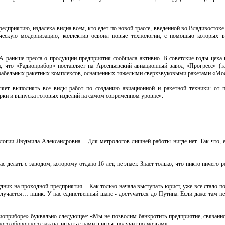
редприятию, издалека видна всем, кто едет по новой трассе, введенной во Владивосто
ическую модернизацию, коллектив освоил новые технологии, с помощью которых в
. А раньше пресса о продукции предприятия сообщала активно. В советские годы цеха 
, что «Радиоприбор» поставляет на Арсеньевский авиационный завод «Прогресс» (т
корабельных ракетных комплексов, оснащенных тяжелыми сверхзвуковыми ракетами «Мо
яет выполнять все виды работ по созданию авиационной и ракетной техники: от 
рки и выпуска готовых изделий на самом современном уровне».
рологии Людмила Александровна. - Для метрологов лишней работы нигде нет. Так что, 
делать с заводом, которому отдано 16 лет, не знает. Знает только, что никто ничего 
удник на проходной предприятия. - Как только начала выступать юрист, уже все стало 
лучается… пшик. У нас единственный шанс - достучаться до Путина. Если даже там не
диоприборе» буквально следующее: «Мы не позволим банкротить предприятие, связанн
ого оборонного заказа, играть с нами в игры, получит по мозгам».