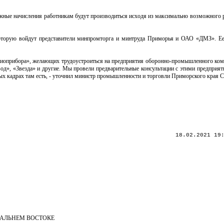
жные начисления работникам будут производиться исходя из максимально возможного 
 которую войдут представители минпромторга и минтруда Приморья и ОАО «ДМЗ». Ее 
иоприбора», желающих трудоустроиться на предприятия оборонно-промышленного комп
од», «Звезда» и другие. Мы провели предварительные консультации с этими предприят
ых кадрах там есть, - уточнил министр промышленности и торговли Приморского края С
18.02.2021 19
ДАЛЬНЕМ ВОСТОКЕ