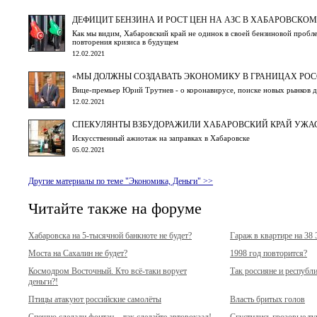
ДЕФИЦИТ БЕНЗИНА И РОСТ ЦЕН НА АЗС В ХАБАРОВСКОМ
Как мы видим, Хабаровский край не одинок в своей бензиновой пробл
повторения кризиса в будущем
12.02.2021
«МЫ ДОЛЖНЫ СОЗДАВАТЬ ЭКОНОМИКУ В ГРАНИЦАХ РОСС
Вице-премьер Юрий Трутнев - о коронавирусе, поиске новых рынков д
12.02.2021
СПЕКУЛЯНТЫ ВЗБУДОРАЖИЛИ ХАБАРОВСКИЙ КРАЙ УЖА
Искусственный ажиотаж на заправках в Хабаровске
05.02.2021
Другие материалы по теме "Экономика, Деньги" >>
Читайте также на форуме
Хабаровска на 5-тысячной банкноте не будет?
Гараж в квартире на 38
Моста на Сахалин не будет?
1998 год повторится?
Космодром Восточный. Кто всё-таки ворует
Так россияне и республ
деньги?!
Птицы атакуют российские самолёты
Власть бритых голов