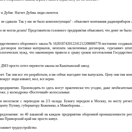
е в Дубне. Насчет Дубны люди смеются.
Да, не сдавали. Так у нас не было комплектующих! - объясняет монтажник радиоприборов
 не могли делать! Представители головного предприятия объясняют, что денег не было.
дарственного оборонного заказа № 162018742012241212208000778 постоянно создавало
 договоров поставки материалов, неоплата заключенных договоров, «урезание» штат
нологических нужд, что закономерно привело к срыву сроков изготовления Государстве
е. ДМЗ просто хотел перевести заказы на Кыштымский завод.
 нет. Так они все это разработали, и им сейчас выгоднее там выпускать. Цену они там ме
вокруг люди кивают, мол, все верно.
редприятию. Производить-то здесь могут практически что угодно, даже необязательн
стоке, у космодрома «Восточный» колоссальные.
 несогласие с переводом на 2/3 оклада. Бумагу передали в Москву, по месту регис
зиденту Путину, губернатору Кожемяко, в Минобороны…
 предложение: по 40 вакансий на каждом предприятии оборонной промышленности рег
Наш Приморский край нас просто кинул.
ложняет трудоустройство.