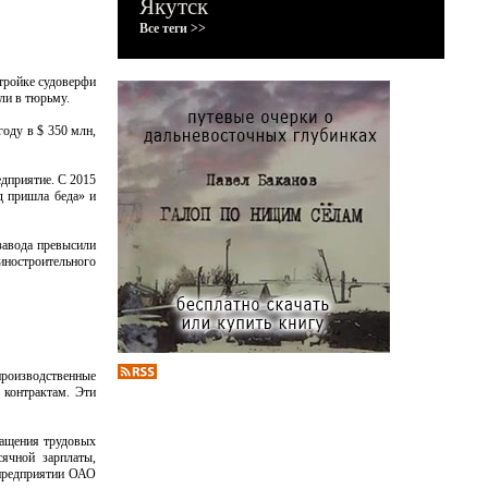
Якутск
Все теги >>
стройке судоверфи
ли в тюрьму.
году в $ 350 млн,
едприятие. С 2015
д пришла беда» и
 завода превысили
шиностроительного
производственные
контрактам. Эти
ращения трудовых
ячной зарплаты,
 предприятии ОАО