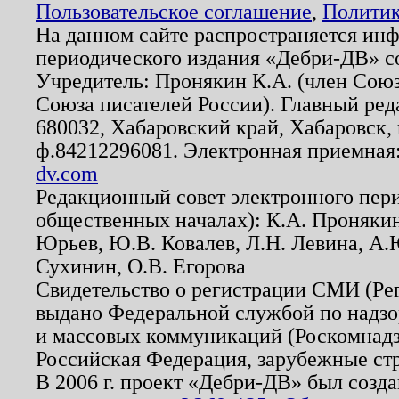
Пользовательское соглашение
,
Политик
На данном сайте распространяется ин
периодического издания «Дебри-ДВ» с
Учредитель: Пронякин К.А. (член Союз
Союза писателей России). Главный ред
680032, Хабаровский край, Хабаровск, п
ф.84212296081. Электронная приемная
dv.com
Редакционный совет электронного пер
общественных началах): К.А. Проняки
Юрьев, Ю.В. Ковалев, Л.Н. Левина, А.
Сухинин, О.В. Егорова
Свидетельство о регистрации СМИ (Р
выдано Федеральной службой по надзо
и массовых коммуникаций (Роскомнадзо
Российская Федерация, зарубежные ст
В 2006 г. проект «Дебри-ДВ» был созда