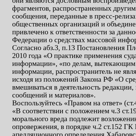
они являются дословным воспроизведе
фрагментов, распространенных другим
сообщения, переданные в пресс-релиза
общественных организаций и объединен
привлечено к ответственности за данн
Федерации о средствах массовой инфо
Согласно абз.3, п.13 Постановления П
2010 года «О практике применения суд
информации», «по делам, вытекающим
информации, распространитель не явл
исходя из положений Закона РФ «О ср
вмешиваться в деятельность редакции, 
сообщений и материалов».
Воспользуйтесь «Правом на ответ» (ст
«В соответствии с положением ч.3 ст.
морального вреда подлежит возложению
опровержения, в порядке ч.2 ст.152 ГК 
апелляционного определения Хабаровско