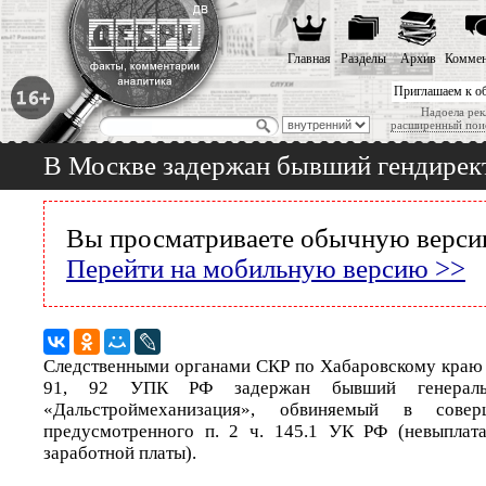
Главная
Разделы
Архив
Коммен
Приглашаем к о
Надоела рек
расширенный пои
В Москве задержан бывший гендире
Вы просматриваете обычную версию
Перейти на мобильную версию >>
Следственными органами СКР по Хабаровскому краю и
91, 92 УПК РФ задержан бывший генерал
«Дальстроймеханизация», обвиняемый в совер
предусмотренного п. 2 ч. 145.1 УК РФ (невыплат
заработной платы).