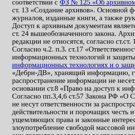
соответствии с
ФЗ № 125 «Об архивном
ст. 13 «Создание архивов». Основной ф
журналов, изданные книги, а также ру
Доступ к архивным документам являетс
ст. 24 вышеобозначенного закона. Арх
редакции не относятся, согласно ст.ст. 
Согласно ч.2. п.3. ст.17 «Ответственн
информационных технологий и защит
информационных технологиях и о защит
«Дебри-ДВ», хранящий информацию, гр
распространение информации не несет.
основании ст.8 «Право на доступ к ин
Согласно пп.3,4,6 ст.57 Закона РФ «О
не несут ответственности за распрост
действительности и порочащих честь и
ущемляющих права и законные интере
злоупотребление свободой массовой ин