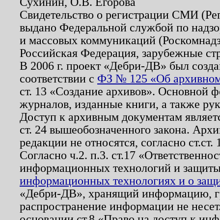
Сухинин, О.В. Егорова
Свидетельство о регистрации СМИ (Р
выдано Федеральной службой по надзо
и массовых коммуникаций (Роскомнадзо
Российская Федерация, зарубежные ст
В 2006 г. проект «Дебри-ДВ» был созда
соответствии с
ФЗ № 125 «Об архивном
ст. 13 «Создание архивов». Основной ф
журналов, изданные книги, а также ру
Доступ к архивным документам являетс
ст. 24 вышеобозначенного закона. Арх
редакции не относятся, согласно ст.ст. 
Согласно ч.2. п.3. ст.17 «Ответственн
информационных технологий и защит
информационных технологиях и о защит
«Дебри-ДВ», хранящий информацию, гр
распространение информации не несет.
основании ст.8 «Право на доступ к ин