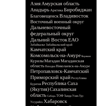
Азия
Амурская область
Биробиджан
Анадырь
Арктика
Владивосток
Благовещенск
Восточный военный округ
Дальневосточный
федеральный округ
Дальний Восток
ЕАО
Забайкалье
Забайкальский край
Камчатский край
Комсомольск-на-Амуре
Корякия
Магадан
Магаданская
Курилы
область
Николаевск-на-Амуре
Находка
Петропавловск-Камчатский
Приморский край
Республика
Республика Саха
Бурятия
(Якутия)
Сахалинская
область
ТОФ
Тында
Улан-Удэ
Сибирь
Хабаровск
Уссурийск