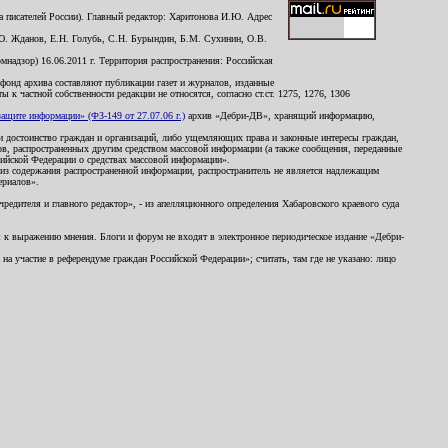
 писателей России). Главный редактор: Харитонова И.Ю. Адрес
Ю. Жданов, Е.Н. Голубь, С.Н. Бурындин, Б.М. Сухинин, О.В.
надзор) 16.06.2011 г. Территория распространения: Российская
й фонд архива составляют публикации газет и журналов, изданные
к частной собственности редакции не относятся, согласно ст.ст. 1275, 1276, 1306
щите информации» (ФЗ-149 от 27.07.06 г.)
архив «Дебри-ДВ», хранящий информацию,
ь и достоинство граждан и организаций, либо ущемляющих права и законные интересы граждан,
ов, распространенных другим средством массовой информации (а также сообщения, переданные
сийской Федерации о средствах массовой информации».
из содержания распространенной информации, распространитель не является надлежащим
ериалов».
редителя и главного редактор», - из апелляционного определения Хабаровского краевого суда
ны к выражению мнения. Блоги и форум не входят в электронное периодическое издание «Дебри-
а участие в референдуме граждан Российской Федерации»; считать, там где не указано: лицо