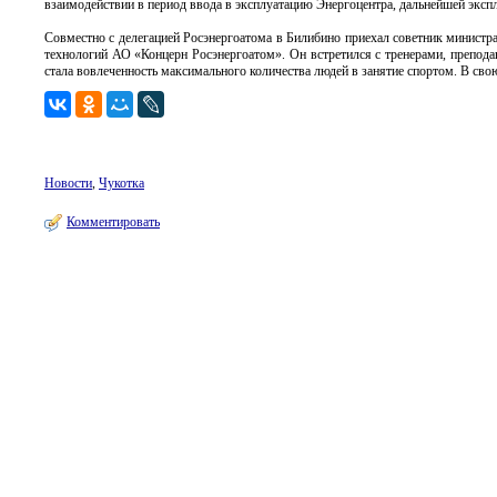
взаимодействии в период ввода в эксплуатацию Энергоцентра, дальнейшей эксп
Совместно с делегацией Росэнергоатома в Билибино приехал советник минист
технологий АО «Концерн Росэнергоатом». Он встретился с тренерами, препода
стала вовлеченность максимального количества людей в занятие спортом. В сво
Новости
,
Чукотка
Комментировать