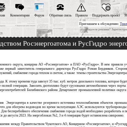
хив
Комментарии
Форум
Обратная связь
Правила
Поддержать проект
М
Приглашаем к обсуждению:
Трил
Надоела реклама? Зарегистри
ск
одством Росэнергоатома и РусГидро энер
ономного округа, концерна АО «Росэнергоатом» и ПАО «РусГидро». В нем приняли уч
кже первый заместитель генерального директора РусГидро Роман Бердников. Сторо
ужений, снабжение города теплом и светом, а также темпы строительства Энергоцентра
а. К этому времени туда завезут 35 тыс. куб. метров дизельного топлива, которое буд
ме полной генерации. Завозить дизтопливо будут грузовыми автомобилями через порты
энергопотребителей Билибинского района Департамент промышленной политики округа
ния Энергоцентра в качестве резервного источника теплоснабжения объектов промы
 что для обогрева водоводов во время эксплуатации АЭС используются трубопроводы 
а. Для бесперебойного обеспечения снабжения города водой необходимо разработать и
до августа 2023. На энергоблоках №2, 3 и 4 генерация будет остановлена синхронно.
лашения между Правительством Чукотского АО, Концерном «Росэнергоатом», и «Русгид