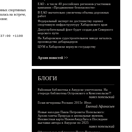
ЕАО - в числе 40 российских регионов-участников
кампании «Продвижение безопасности»
енных спортивных
В ЕАО значительно увеличены объемы дорожных
лась на встрече,
работ
ровне.
Федеральный эксперт по достоинству оценил
спортивную инфраструктуру Хабаровского края
Дноуглубительный флот будет создан для Северного
морского пути
:37:00 +1100
На Хабаровском судостроительном заводе началось
производство дебаркадеров
ЦУМ в Хабаровске вернули государству
Архив новостей >>
БЛОГИ
Районная библиотека в Амурске уничтожена. На
очереди библиотека Островского в Комсомольске?!
павел попельский
Голая вечеринка Роснано 2015г. Итог.
Евгений Афанасьев
Новые находки Павла Петровича Попельского:
Архив газеты Природа и аномальные явления,
Неизвестная карта НижнеАмурЛага и Последние
выставки автора в Амурске по 2025
павел попельский