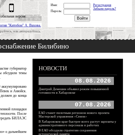
Имя:
Регистрация
Забыли пароль?
Пароль:
обильная версия
огия "Китобои" А. Вахова.
руйтесь, или авторизуйтесь.
госнабжение Билибино
НОВОСТИ
астие губернатор
ны обсудили темы
.
08.08.2026
ет аккумулировано
Дмитрий Демешин объявил режим повышенной
 Певек и Анюйск.
готовности в Хабаровске
 должен до конца
07.08.2026
шленной площадки
ЕАО станет пилотным регионом нового проекта
теплосети. После
Мастерской управления «Сенеж»
 передать БИЛАЭС
В Хабаровском крае быстрее всего растут зарплаты у
административного персонала и рабочих
В ЕАО обсудили стратегию сохранения
ро» о дальнейшем
исторической памяти