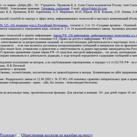
В» со знаком «Дебри-ДВ». 16+ Учредитель: Пронякин К.А. (член Союза журналистов России, член Союза
2296081. Электронная приемная:
Отправить сообщение
. E-mail:
editor@debri-dv.com
алах): К.А. Пронякин, И.Ю. Харитонова, А.Э. Мирмович, Ю.Н. Юрьев, Ю.В. Ковалев, Л.Н. Левина, А.
льной службой по надзору в сфере связи, информационных технологий и массовых коммуникаций (Роском
№ 125 «Об архивном деле в Российской Федерации»
, согласно п. 2 ст. 13 «Создание архивов». Основно
ется открытым в электронном виде, согласно п. 1 ст. 24 вышеобозначенного закона. Архивные документы 
ионных технологий и защиты информации»
Закона РФ «Об информации, информационных технологиях и о за
я основываются и работают на основании ст.8 «Право на доступ к информации» ФЗ-149.
 ответственности за распространение сведений, не соответствующих действительности и порочащих чест
урналиста: ...если они являются дословным воспроизведением сообщений и материалов или их фрагмент
орое может быть установлено и привлечено к ответственности за данное нарушение законодательства Рос
«О практике применения судами Закона РФ «О средствах массовой информации», «по делам, вытекающим 
вправе вмешиваться в деятельность редакции, в ходе которой определяется содержание сообщений и мат
одлежит возложению на авторов, а по опубликованию опровержения, в порядке ч.2 ст.152 ГК РФ - на уч
ожко, Н.В.Пестовой.
ереписку с авторами.
тственны, соответственно, исключительно их правообладатели и авторы. Комментарии на сайте приравне
я» Федерального закона от 12.06.2002 г. № 67-ФЗ «Об основных гарантиях избирательных прав и права н
ацию (обнародование) - едино - сайт, без оплаты - безвозмездно/бесплатно.
ии на актуальные темы, просветительские функции. Для мужчин и женщин. 16+ для детей старше 16 лет.