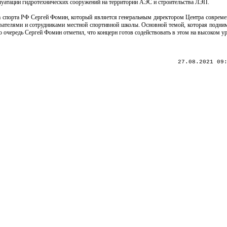
луатации гидротехнических сооружений на территории АЭС и строительства ЛЭП.
ра спорта РФ Сергей Фомин, который является генеральным директором Центра соврем
вателями и сотрудниками местной спортивной школы. Основной темой, которая поднима
ю очередь Сергей Фомин отметил, что концерн готов содействовать в этом на высоком у
27.08.2021 09