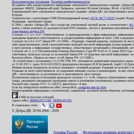
Пользовательское соглашение
,
Политика конфиденциальности
На данном сайте распространяется информация электронного периодического издания «Дебри-Д
редакции: 680032, Хабаровский край, Хабаровск, проспект 60-летия Октября, 88-46, т./ф.8421
Редакционный совет электронного периодического издания «Дебри-ДВ» (на общественных нач
Егорова
Свидетельство о регистрации СМИ (Регистрационный номер)
ЭЛ № ФС77-45537
выдано Федера
Федерация, зарубежные страны.
В 2006 г. проект «Дебри-ДВ» был создан как электронный частный архив, в соответствии с
ФЗ 
книги, а также рукописи по дальневосточной (РФ) тематике. Доступ к архивным документам явля
Гражданского кодекса РФ
.
Согласно ч.2. п.3. ст.17 «Ответственность за правонарушения в сфере информации, информац
гражданско-правовую ответственность за распространение информации не несет. Сайт и редакци
Согласно пп.3,4,6 ст.57 Закона РФ «О СМИ», «Редакция, главный редактор, журналист не несут
либо представляющих собой злоупотребление свободой массовой информации и (или) правами ж
в пресс-релизах и информация государственных, общественных организаций и объединений), кот
Согласно абз.3, п.13 Постановления Пленума Верховного Суда РФ №16 от 15 июня 2010 года 
ответчиком, поскольку исходя из положений Закона РФ «О средствах массовой информации» не 
Воспользуйтесь «Правом на ответ» (ст.46 Закона РФ «О СМИ»).
«В соответствии с положением ч.3 ст.196 ГПК РФ, обязанность компенсации морального вреда п
от 22.08.2012 г. (дело №33-5325/2012) председательствующего И.И.Куликовой, судей С.И.Дор
Мнения авторов материалов не всегда совпадают с позицией редакции. Редакция не вступает в п
Редакция не несет ответственность за содержание внешних ссылок и комментариев. За них отве
ДВ», ответственность за достоверность и наполняемость несут авторы.
Политические опросы/голосования проводятся согласно ч.2. ст.46 «Опросы общественного мнени
(лица), заказавшее (заказавших) проведение опроса и оплатившее (оплативших) указанную публик
Часовой пояс сервера UTC+11 (AEST), фактически +8 мск.
Если вы обнаружили ошибки на сайте, пожалуйста,
сообщите нам об этом
.
Распространение информации о политической, социальной, духовной жизни общества, публикац
СМИ не получает субсидий.
Адреса сайта:
DEBRI-DV.COM
,
DEBRI-DV.RU
.
В социальных сетях:
© Дебри-ДВ, 20.04.2006 - 2026