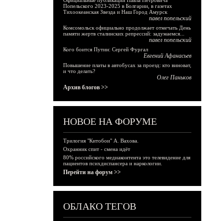
Официальные публикации Павла Петровича
Попельского 2023-2025 в Болгарии, в газетах
Тихоокеанская Звезда и Наш Город Амурск
павел попельский
Комсомольск официально продолжает отмечать День
памяти жертв сталинских репрессий: задумаемся...
павел попельский
Кого боится Путин: Сергей Фургал
Евгений Афанасьев
Повышение платы в автобусах за проезд: кто виноват,
и что делать?
Олег Паньков
Архив блогов >>
НОВОЕ НА ФОРУМЕ
Трилогия "Китобои" А. Вахова.
Охранник спит - смена идёт
80% российского медиаконтента это телевидение для
пациентов психдиспансера и наркологии.
Перейти на форум >>
ОБЛАКО ТЕГОВ