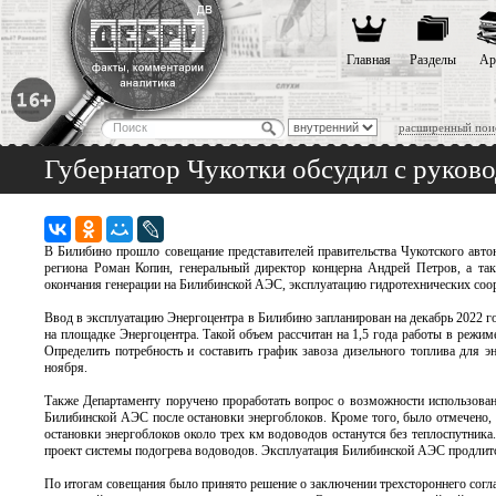
Главная
Разделы
Ар
расширенный пои
Губернатор Чукотки обсудил с руков
В Билибино прошло совещание представителей правительства Чукотского авт
региона Роман Копин, генеральный директор концерна Андрей Петров, а та
окончания генерации на Билибинской АЭС, эксплуатацию гидротехнических соор
Ввод в эксплуатацию Энергоцентра в Билибино запланирован на декабрь 2022 год
на площадке Энергоцентра. Такой объем рассчитан на 1,5 года работы в режи
Определить потребность и составить график завоза дизельного топлива для 
ноября.
Также Департаменту поручено проработать вопрос о возможности использова
Билибинской АЭС после остановки энергоблоков. Кроме того, было отмечено,
остановки энергоблоков около трех км водоводов останутся без теплоспутник
проект системы подогрева водоводов. Эксплуатация Билибинской АЭС продлится 
По итогам совещания было принято решение о заключении трехстороннего сог