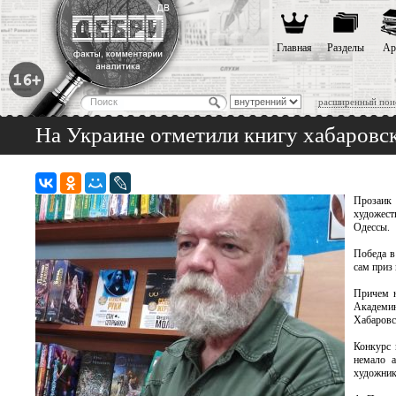
Главная
Разделы
Ар
расширенный пои
На Украине отметили книгу хабаровск
Прозаик
художест
Одессы.
Победа в
сам приз
Причем н
Академи
Хабаровс
Конкурс 
немало 
художник