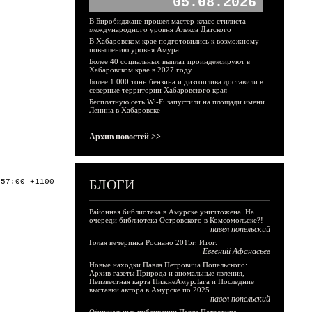
05.08.2026
В Биробиджане прошел мастер-класс стилиста
международного уровня Алекса Датского
В Хабаровском крае подготовились к возможному
повышению уровня Амура
Более 40 социальных выплат проиндексируют в
Хабаровском крае в 2027 году
Более 1 000 тонн бензина и дизтоплива доставили в
северные территории Хабаровского края
Бесплатную сеть Wi-Fi запустили на площади имени
Ленина в Хабаровске
Архив новостей >>
БЛОГИ
:57:00 +1100
Районная библиотека в Амурске уничтожена. На
очереди библиотека Островского в Комсомольске?!
павел попельский
Голая вечеринка Роснано 2015г. Итог.
Евгений Афанасьев
Новые находки Павла Петровича Попельского:
Архив газеты Природа и аномальные явления,
Неизвестная карта НижнеАмурЛага и Последние
выставки автора в Амурске по 2025
павел попельский