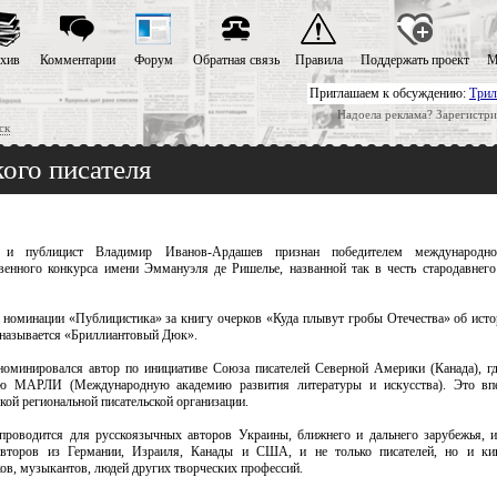
хив
Комментарии
Форум
Обратная связь
Правила
Поддержать проект
М
Приглашаем к обсуждению:
Трил
Надоела реклама? Зарегистри
ск
ого писателя
 и публицист Владимир Иванов-Ардашев признан победителем международног
венного конкурса имени Эммануэля де Ришелье, названной так в честь стародавнего
 номинации «Публицистика» за книгу очерков «Куда плывут гробы Отечества» об ист
 называется «Бриллиантовый Дюк».
оминировался автор по инициативе Союза писателей Северной Америки (Канада), гд
ю МАРЛИ (Международную академию развития литературы и искусства). Это вп
кой региональной писательской организации.
проводится для русскоязычных авторов Украины, ближнего и дальнего зарубежья, и
авторов из Германии, Израиля, Канады и США, и не только писателей, но и кин
ов, музыкантов, людей других творческих профессий.