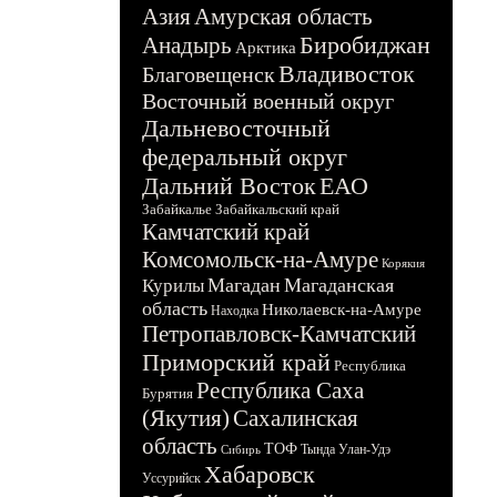
Азия
Амурская область
Биробиджан
Анадырь
Арктика
Владивосток
Благовещенск
Восточный военный округ
Дальневосточный
федеральный округ
Дальний Восток
ЕАО
Забайкалье
Забайкальский край
Камчатский край
Комсомольск-на-Амуре
Корякия
Магадан
Магаданская
Курилы
область
Николаевск-на-Амуре
Находка
Петропавловск-Камчатский
Приморский край
Республика
Республика Саха
Бурятия
(Якутия)
Сахалинская
область
ТОФ
Тында
Улан-Удэ
Сибирь
Хабаровск
Уссурийск