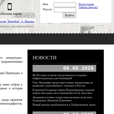
Имя:
Регистрация
Забыли пароль?
Пароль:
обильная версия
огия "Китобои" А. Вахова.
руйтесь, или авторизуйтесь.
НОВОСТИ
о литературно-
 градоначальника
06.08.2026
ории Приамурья и
На Русском острове продолжается создание
инфраструктуры для инноваций
Олег Кожемяко представил новые инициативы по
е ранее избран в
развитию горнолыжного туризма в России
ервые в истории
В краевой больнице имени Владимирцева освоили
новую методику восстановления после инсульта
Дальневосточная студия кинохроники получила
 среди лауреатов
поддержку Дмитрия Демешина
ематографистов,
Новый циклон приближается к Хабаровскому краю