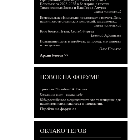
Официальные публикации Павла Петровича
Попельского 2023-2025 в Болгарии, в газетах
Тихоокеанская Звезда и Наш Город Амурск
павел попельский
Комсомольск официально продолжает отмечать День
памяти жертв сталинских репрессий: задумаемся...
павел попельский
Кого боится Путин: Сергей Фургал
Евгений Афанасьев
Повышение платы в автобусах за проезд: кто виноват,
и что делать?
Олег Паньков
Архив блогов >>
НОВОЕ НА ФОРУМЕ
Трилогия "Китобои" А. Вахова.
Охранник спит - смена идёт
80% российского медиаконтента это телевидение для
пациентов психдиспансера и наркологии.
Перейти на форум >>
ОБЛАКО ТЕГОВ