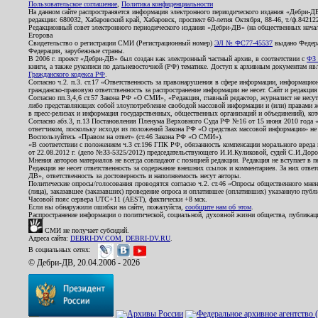
Пользовательское соглашение
,
Политика конфиденциальности
На данном сайте распространяется информация электронного периодического издания «Дебри-Д
редакции: 680032, Хабаровский край, Хабаровск, проспект 60-летия Октября, 88-46, т./ф.8421
Редакционный совет электронного периодического издания «Дебри-ДВ» (на общественных нач
Егорова
Свидетельство о регистрации СМИ (Регистрационный номер)
ЭЛ № ФС77-45537
выдано Федера
Федерация, зарубежные страны.
В 2006 г. проект «Дебри-ДВ» был создан как электронный частный архив, в соответствии с
ФЗ 
книги, а также рукописи по дальневосточной (РФ) тематике. Доступ к архивным документам явля
Гражданского кодекса РФ
.
Согласно ч.2. п.3. ст.17 «Ответственность за правонарушения в сфере информации, информац
гражданско-правовую ответственность за распространение информации не несет. Сайт и редакци
Согласно пп.3,4,6 ст.57 Закона РФ «О СМИ», «Редакция, главный редактор, журналист не несут
либо представляющих собой злоупотребление свободой массовой информации и (или) правами ж
в пресс-релизах и информация государственных, общественных организаций и объединений), кот
Согласно абз.3, п.13 Постановления Пленума Верховного Суда РФ №16 от 15 июня 2010 года 
ответчиком, поскольку исходя из положений Закона РФ «О средствах массовой информации» не 
Воспользуйтесь «Правом на ответ» (ст.46 Закона РФ «О СМИ»).
«В соответствии с положением ч.3 ст.196 ГПК РФ, обязанность компенсации морального вреда п
от 22.08.2012 г. (дело №33-5325/2012) председательствующего И.И.Куликовой, судей С.И.Дор
Мнения авторов материалов не всегда совпадают с позицией редакции. Редакция не вступает в п
Редакция не несет ответственность за содержание внешних ссылок и комментариев. За них отве
ДВ», ответственность за достоверность и наполняемость несут авторы.
Политические опросы/голосования проводятся согласно ч.2. ст.46 «Опросы общественного мнени
(лица), заказавшее (заказавших) проведение опроса и оплатившее (оплативших) указанную публик
Часовой пояс сервера UTC+11 (AEST), фактически +8 мск.
Если вы обнаружили ошибки на сайте, пожалуйста,
сообщите нам об этом
.
Распространение информации о политической, социальной, духовной жизни общества, публикац
СМИ не получает субсидий.
Адреса сайта:
DEBRI-DV.COM
,
DEBRI-DV.RU
.
В социальных сетях:
© Дебри-ДВ, 20.04.2006 - 2026