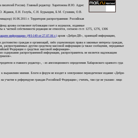
 писателей России). Главный редактор: Харитонова И.Ю. Адрес
Ю. Жданов, Е.Н. Голубь, С.Н. Бурындин, Б.М. Сухинин, О.В.
надзор) 16.06.2011 г. Территория распространения: Российская
й фонд архива составляют публикации газет и журналов, изданные
к частной собственности редакции не относятся, согласно ст.ст. 1275, 1276, 1306
щите информации» (ФЗ-149 от 27.07.06 г.)
архив «Дебри-ДВ», хранящий информацию,
ь и достоинство граждан и организаций, либо ущемляющих права и законные интересы граждан,
ов, распространенных другим средством массовой информации (а также сообщения, переданные
сийской Федерации о средствах массовой информации».
из содержания распространенной информации, распространитель не является надлежащим
ериалов».
редителя и главного редактор», - из апелляционного определения Хабаровского краевого суда
ны к выражению мнения. Блоги и форум не входят в электронное периодическое издание «Дебри-
а участие в референдуме граждан Российской Федерации»; считать, там где не указано: лицо