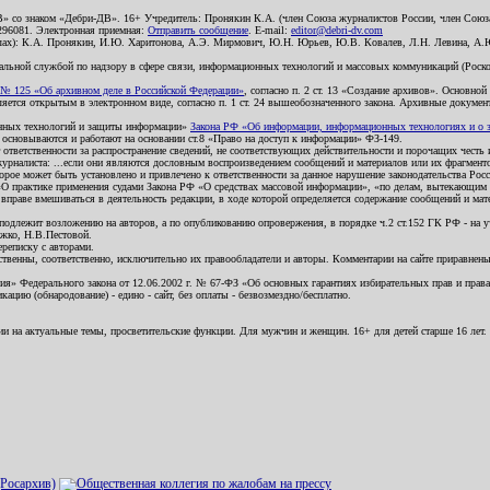
В» со знаком «Дебри-ДВ». 16+ Учредитель: Пронякин К.А. (член Союза журналистов России, член Союза
2296081. Электронная приемная:
Отправить сообщение
. E-mail:
editor@debri-dv.com
алах): К.А. Пронякин, И.Ю. Харитонова, А.Э. Мирмович, Ю.Н. Юрьев, Ю.В. Ковалев, Л.Н. Левина, А.
льной службой по надзору в сфере связи, информационных технологий и массовых коммуникаций (Роском
№ 125 «Об архивном деле в Российской Федерации»
, согласно п. 2 ст. 13 «Создание архивов». Основно
ется открытым в электронном виде, согласно п. 1 ст. 24 вышеобозначенного закона. Архивные документы 
ионных технологий и защиты информации»
Закона РФ «Об информации, информационных технологиях и о за
я основываются и работают на основании ст.8 «Право на доступ к информации» ФЗ-149.
 ответственности за распространение сведений, не соответствующих действительности и порочащих чест
урналиста: ...если они являются дословным воспроизведением сообщений и материалов или их фрагмент
орое может быть установлено и привлечено к ответственности за данное нарушение законодательства Рос
«О практике применения судами Закона РФ «О средствах массовой информации», «по делам, вытекающим 
вправе вмешиваться в деятельность редакции, в ходе которой определяется содержание сообщений и мат
одлежит возложению на авторов, а по опубликованию опровержения, в порядке ч.2 ст.152 ГК РФ - на уч
ожко, Н.В.Пестовой.
ереписку с авторами.
тственны, соответственно, исключительно их правообладатели и авторы. Комментарии на сайте приравне
я» Федерального закона от 12.06.2002 г. № 67-ФЗ «Об основных гарантиях избирательных прав и права н
ацию (обнародование) - едино - сайт, без оплаты - безвозмездно/бесплатно.
ии на актуальные темы, просветительские функции. Для мужчин и женщин. 16+ для детей старше 16 лет.