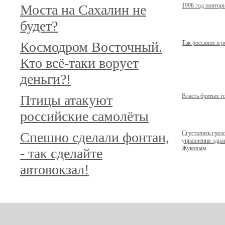
Моста на Сахалин не
1998 год повтор
будет?
Космодром Восточный.
Так россияне и 
Кто всё-таки ворует
деньги?!
Птицы атакуют
Власть бритых г
российские самолёты
Спешно сделали фонтан,
Сгустились гроз
управления здр
Жуковым
- так сделайте
автовокзал!