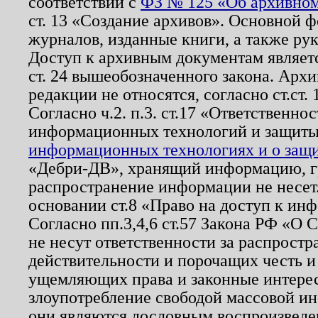
соответствии с
ФЗ № 125 «Об архивном
ст. 13 «Создание архивов». Основной ф
журналов, изданные книги, а также ру
Доступ к архивным документам являетс
ст. 24 вышеобозначенного закона. Арх
редакции не относятся, согласно ст.ст. 
Согласно ч.2. п.3. ст.17 «Ответственн
информационных технологий и защит
информационных технологиях и о защит
«Дебри-ДВ», хранящий информацию, гр
распространение информации не несет.
основании ст.8 «Право на доступ к ин
Согласно пп.3,4,6 ст.57 Закона РФ «О
не несут ответственности за распрост
действительности и порочащих честь и
ущемляющих права и законные интере
злоупотребление свободой массовой ин
они являются дословным воспроизведе