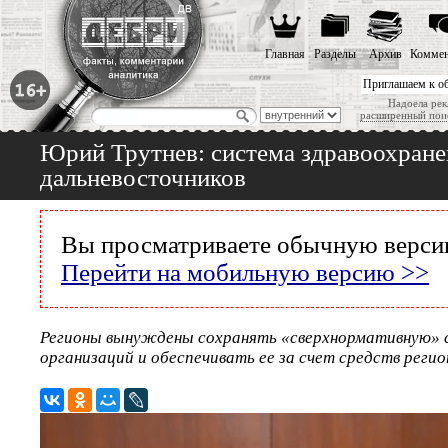
Главная
Разделы
Архив
Коммен
Приглашаем к о
Надоела рек
расширенный пои
Юрий Трутнев: система здравоохране
дальневосточников
Вы просматриваете обычную версию
Перейти на мобильную версию >>
Регионы вынуждены сохранять «сверхнормативную» 
организаций и обеспечивать ее за счет средств рег