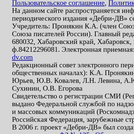
Пользовательское соглашение
,
Политик
На данном сайте распространяется ин
периодического издания «Дебри-ДВ» с
Учредитель: Пронякин К.А. (член Союз
Союза писателей России). Главный ред
680032, Хабаровский край, Хабаровск, п
ф.84212296081. Электронная приемная
dv.com
Редакционный совет электронного пер
общественных началах): К.А. Проняки
Юрьев, Ю.В. Ковалев, Л.Н. Левина, А.
Сухинин, О.В. Егорова
Свидетельство о регистрации СМИ (Р
выдано Федеральной службой по надзо
и массовых коммуникаций (Роскомнадзо
Российская Федерация, зарубежные ст
В 2006 г. проект «Дебри-ДВ» был созда